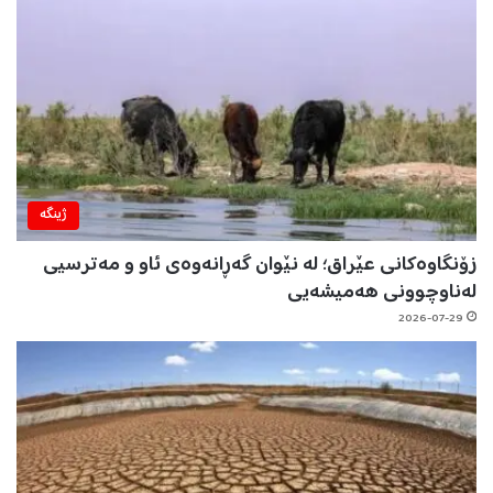
ژینگه‌
زۆنگاوەکانی عێراق؛ لە نێوان گەڕانەوەی ئاو و مەترسیی
لەناوچوونی هەمیشەیی
2026-07-29