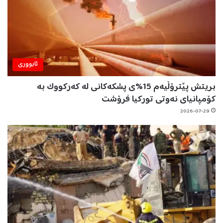
ئابووری
بریتش پێترۆڵیەم 15%ی پشکەکانی لە کەرکووک بە
کۆمپانیای نەوتی تورکیا فرۆشت
2026-07-29