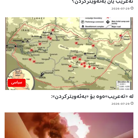
تەعریب یان بەئەویترکردن؟
2026-07-29
سیاسی
لە «تەعریب»ەوە بۆ «بەئەویترکردن»:
2026-07-29