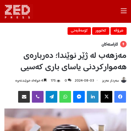
Menu
شرۆڤه‌
كه‌لتوور
كۆمه‌ڵایه‌تی
ئاراستەکان
مەزهەب لە ژێر نوێندا؛ دەربارەی
هەموارکردنی یاسای باری کەسیی
سه‌ردار عه‌زیز
2024-08-03
0
175
4 خولەک خوێندنەوە
Facebook
X
LinkedIn
Messenger
WhatsApp
Telegram
Viber
هاوبه‌شكردن به‌ ئیمه‌یڵ