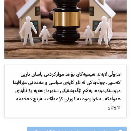
هەوڵی لایەنە شیعییەکان بۆ هەموارکردنی یاسای باریی
کەسیی، جوڵەیەکی لە ناو کایەی سیاسی و مەدەنی عێراقیدا
دروستکردووە، بەڵام تێگەیشتنێکی سنوردار هەیە بۆ ئاڵۆزی
هەوڵەکە. لە خوارەوە بە کورتی کۆمەڵێک سەرنج دەخەینە
بەرچاو.