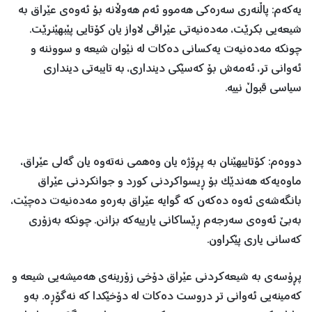
یەکەم: پاڵنەری سەرەکی هەموو ئەم هەوڵانە بۆ ئەوەی عێراق بە
شیعەیی بکرێت، مەدەنیەتی عێراقی لاواز یان کۆتایی پێبهێنرێت.
چونکە مەدەنیەت یەکسانی دەکات لە نێوان شیعە و سووننە و
ئەوانی تر، ئەمەش بۆ کەسێکی دینداری، بە تایبەتی دینداری
سیاسی قبوڵ نییە.
دووەم: کۆتاییهێنان بە پڕۆژە یان وەهمی نەتەوە یان گەلی عێراق،
ماوەیەکە هەندێک بۆ ڕیسواکردنی کورد و جوانکردنی عێراق
بانگەشەی ئەوە دەکەن کە گوایە عێراق بەرەو مەدەنیەت دەچێت،
بەبێ ئەوەی سەرجەم ڕێساکانی یارییەکە بزانن. چونکە بەزۆری
کەسانی یاری پێکراون.
پڕۆسەی بە شیعەکردنی عێراق دۆخی زۆرینەی هەمیشەیی شیعە و
کەمینەیی ئەوانی تر دروست دەکات لە دۆخێکدا کە نەگۆڕە. بەو