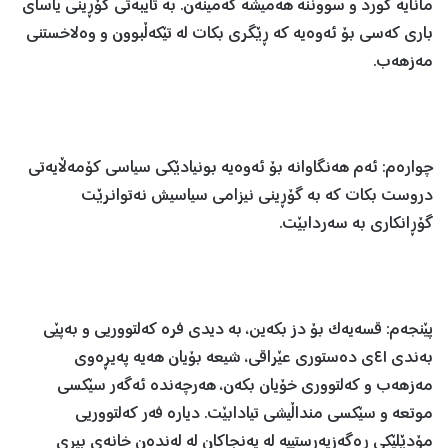
مانایە کورد و سووننە هەمیشە کەمینەن. بە تایبەتی گۆڕینی یاسای
باری کەسی بۆ ئەوەیە کە ڕێگری بکات لە تێکەڵبوون و وەلاخستنی
مەزهەب.
چوارەم: ئەم هەنگاوانە بۆ ئەوەیە بونیادێکی سیاسی کۆمەڵایەتی
دروست بکات کە بە گۆڕینی نیزامی سیاسیش نەتوانرێت
گۆڕانکاری بە سەردابێت.
پێنجەم: قسەیەک بۆ دز بکەین، بە دیدی فرە کەلتووریی و بەپێی
بەندی ٤١ی دەستوری عێراقی، شیعە بۆیان هەیە پەیڕەوی
مەزهەب و کەلتووری خۆیان بکەن، هەرچەندە ئەگەر سێکسی
موتعە و سێکسی منداڵیشی تیادابێت. دیارە فەر کەلتووریی
مۆدێلێکی ڕەگەزپەرستییە لە پەنجاکان لە لەندەن خانەی بیری