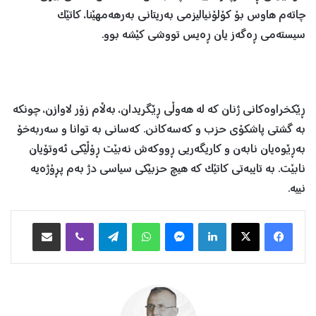
چاتەم هاوس بۆ کۆلۆنیالیزمی بەریتانی بەرهەمهێنا، کاتێک
سیستەمی ڕەگەز یان ڕەیس تووشی کێشە بوو.
ڕێکخراوەکانی ژنان کە لە هەوڵی ڕێگریدان، بەڵام زۆر لاوازن، چونکە
بە گشتی پاشکۆی حزب و کەسەکانن. کەسانی بە توانا و سەربەخۆ
بەڕێوەیان نابەن و کاریگەریی ڕووکەش نەبێت ڕۆڵێکی ئەوتۆیان
نابێت. بە تایبەتی کاتێک کە هیچ حزبێکی سیاسی دژ بەم پڕۆژەیە
نییە.
Facebook
X
LinkedIn
Messenger
WhatsApp
Telegram
Viber
هاوبه‌شكردن به‌ ئیمه‌یڵ