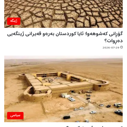
ژینگه‌
گۆڕانی کەشوهەوا؛ ئایا کوردستان بەرەو قەیرانی ژینگەیی
دەڕوات؟
2026-07-29
سیاسی