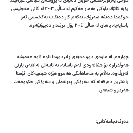
دۆخی پەراوێزخستنی خۆیان دەبینن لە پڕۆسەی سیاسی عێراقیدا.
بۆیە کاتێک باوکی عەمار حەکیم لە ساڵی ٢٠٠٣ لە کاتی مەجلیسی
حوکمدا دەبێتە سەرۆک، یەکەم کار دەیکات پەکخستنی ئەو
یاسایەیە، پاشان لە ساڵی ٢٠٠٤ پۆل برێمەر دەیهێنێتەوە.
چوارەم: لە ماوەی دوو دەیەی ڕابردوودا ناوە ناوە هەمیشە
هەوڵدراوە بۆ هێنانەوەی ئەم یاسایە، بە تایبەتی لە لایەن پارتی
فەزیڵەوە، بەڵام بە هەماهانگی هەموو هێزە شیعییەکان. ئێستا
باشترین دەرفەتە کە سەرۆکی پەرلەمان و سەرۆکی حکوومەت
هەردوو شیعەن.
دەرئەنجامەکانی: