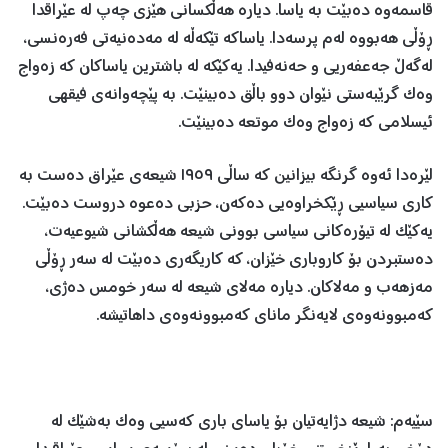
قاسمەوە دەبێت بە یاسا. دیارە هەڵکسانی هێزی چەپ لە عێراقدا
ڕۆڵی هەبووە لەم پرسەدا. یاساکە تێکەڵە لە مەدەنیەتی فەرەنسی،
لەگەڵ جەعفەریی و حەنەفیدا. یەکێکە لە باشترین یاساکان کە زەواج
وەک گرێبەستی نێوان دوو باڵق دەبینێت. بە پێچەوانەی فیقهی
ئیسلامی کە زەواج وەک موتعە دەبینێت.
لێرەدا ئەوە گرنگە بیزانین کە ساڵی ١٩٥٩ شیعەی عێراق دەست بە
کاری سیاسیی ڕێکخراوەیی دەکەن، حزبی دەعوە دروست دەبێت.
یەکێک لە تیۆرەکانی سیاسی بوونی شیعە هەڵکشانی شیوعیەت،
دەستبردن بۆ کاروباری خێزان، کە کاریگەری دەبێت لە سەر ڕۆڵی
مەزهەب و مەلاکان. دیارە مەلای شیعە لە سەر خومس دەژی،
کەمبوونەوەی لایەنگر مانای کەمبوونەوەی داهاتیشە.
سێیەم: شیعە دژایەتیان بۆ یاسای باری کەسیی وەک بەشێک لە