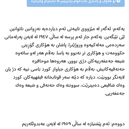
بۆ هەواڵ و زانیاری بەردەوام زێدپرێس لە تێلیگرام وەربگرە
یەکەم: ئەگەر لە مێژووی تایبەتی ئەم دیاردەیە نەڕوانین ناتوانین
لێی تێبگەین. یەکەم جار ئەم پرسە لە ساڵی ١٩٤٧ لە لایەن پەرلەمانی
سەردەمی مەلەکییەوە وروژێنرا. پاشان بە هۆکاری گۆڕینی
حکوومەت و هۆکاری تر نەبوو بە یاسا. بەڵام هەر لەو ساتەوە
شیعە جەعفەرییەکان دژی بوون. هەروەها موحافیزە
حەنەفییەکانیش، بەڵام بە هۆکاری جیاواز. کورد باسی نییە کە دژ یان
لایەنگر بووبێت. دیارە کە دێتە سەر قوتابخانە فیقهییەکان، کورد
وەک شافیعی دەبینرێت، سووننە وەک حەنەفی و شیعە وەک
جەعفەریی.
دووەم: ئەم پێشنیازە لە ساڵی ١٩٥٩ لە لایەن عەبدولکەریم