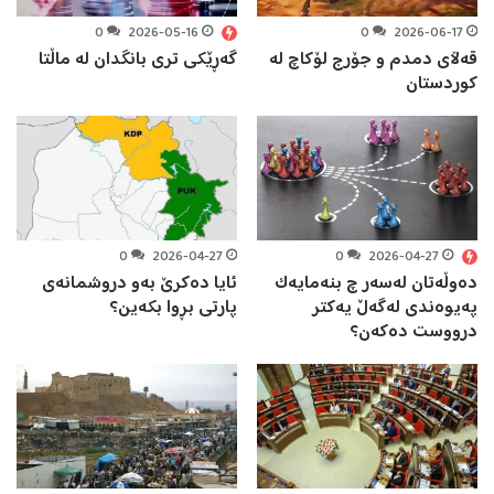
0
2026-05-16
0
2026-06-17
قەڵای دمدم و جۆرج لۆکاچ لە
گەڕێكی تری بانگدان لە ماڵتا
کوردستان
0
2026-04-27
0
2026-04-27
دەوڵەتان لەسەر چ بنەمایەک
ئايا دەکرێ بەو دروشمانەی
پەيوەندی لەگەڵ یەکتر
پارتی بڕوا بکەين؟
درووست دەکەن؟