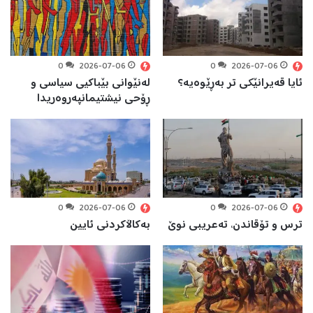
0
2026-07-06
0
2026-07-06
ئایا قەيرانێکی تر بەڕێوەيە؟
لەنێوانی بێباكیی سیاسی و
ڕۆحی نیشتیمانپەروەریدا
0
2026-07-06
0
2026-07-06
ترس و تۆقاندن، تەعریبی نوێ
بەکاڵاکردنی ئایین