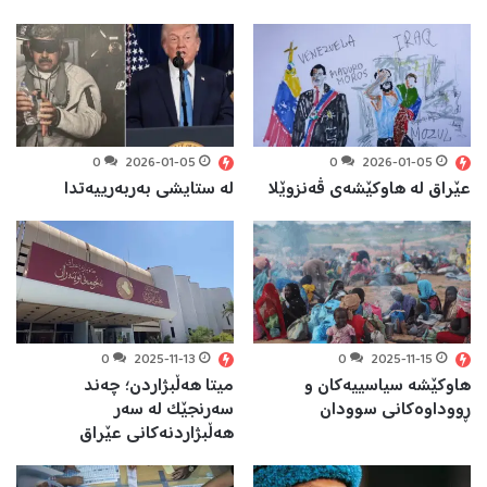
0
2026-01-05
0
2026-01-05
عێراق لە هاوکێشەی ڤەنزوێلا
لە ستایشی بەربەرییەتدا
0
2025-11-13
0
2025-11-15
هاوکێشە سياسييەکان و
میتا هەڵبژاردن؛ چەند
ڕووداوەکانی سوودان
سەرنجێک لە سەر
هەڵبژاردنەکانی عێراق