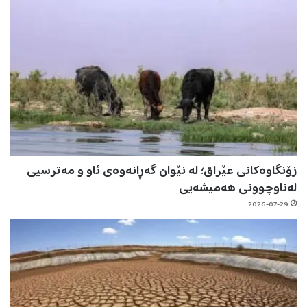
زۆنگاوەکانی عێراق؛ لە نێوان گەڕانەوەی ئاو و مەترسیی
لەناوچوونی هەمیشەیی
2026-07-29