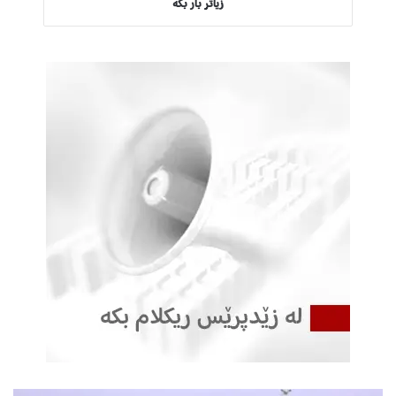
زیاتر بار بکە