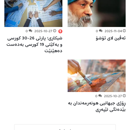
0
2025-10-27
0
2025-11-04
ئەڤین لای ئۆشۆ
شیکاری؛ پارتی 26-30 کورسی
و یەکێتی 19 کورسی بەدەست
دەهێنێت
0
2025-10-27
ڕۆژی جیهانیی هونەرمەندان بە
بێدەنگی تێپەڕی