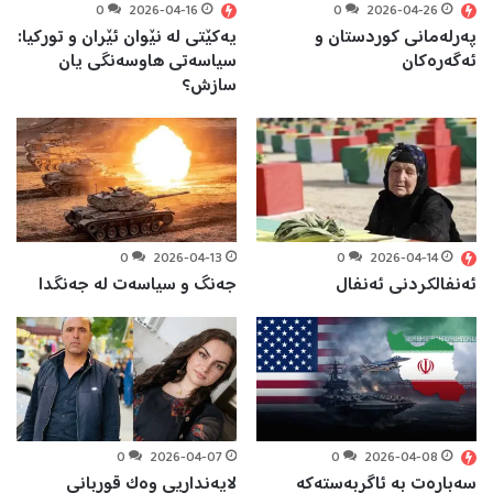
0
2026-04-16
0
2026-04-26
پەرلەمانی کوردستان و
یەکێتی لە نێوان ئێران و تورکیا:
ئەگەرەکان
سیاسەتی هاوسەنگی یان
سازش؟
0
2026-04-13
0
2026-04-14
ئەنفالکردنی ئەنفال
جەنگ و سیاسەت لە جەنگدا
0
2026-04-07
0
2026-04-08
سەبارەت بە ئاگربەستەکە
لایەنداریى وەک قوربانى