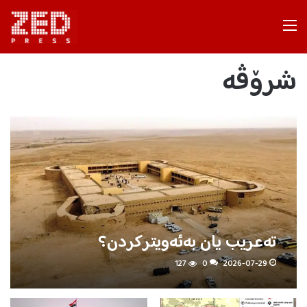
Menu
شرۆڤه‌
تەعریب یان بەئەویترکردن؟
127
0
2026-07-29