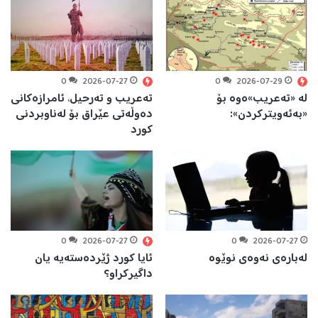
0
2026-07-27
0
2026-07-29
لە «تەعریب»ەوە بۆ
تەعریب و تەرحیل، ئامرازەکانی
«بەئەویترکردن»:
دەوڵەتی عێراق بۆ لەناوبردنی
کورد
0
2026-07-27
0
2026-07-27
لەبارەی نەوەی نوێوە
ئایا کورد ژێردەستەیە یان
داگیرکراو؟