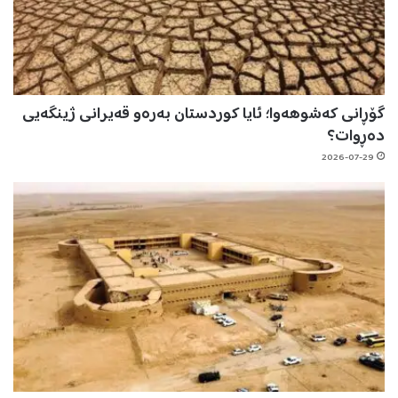
گۆڕانی کەشوهەوا؛ ئایا کوردستان بەرەو قەیرانی ژینگەیی
دەڕوات؟
2026-07-29