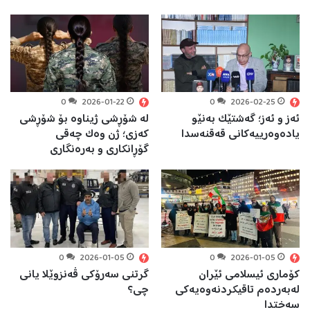
0
2026-01-22
0
2026-02-25
ئەز و ئەز؛ گەشتێک بەنێو
لە شۆڕشی ژیناوە بۆ شۆڕشی
یادەوەرییەکانی قەقنەسدا
کەزی؛ ژن وەک چەقی
گۆڕانکاری و بەرەنگاری
0
2026-01-05
0
2026-01-05
کۆماری ئیسلامی ئێران
گرتنی سەرۆکی ڤەنزوێلا یانی
لەبەردەم تاقیکردنەوەیەکی
چی؟
سەختدا