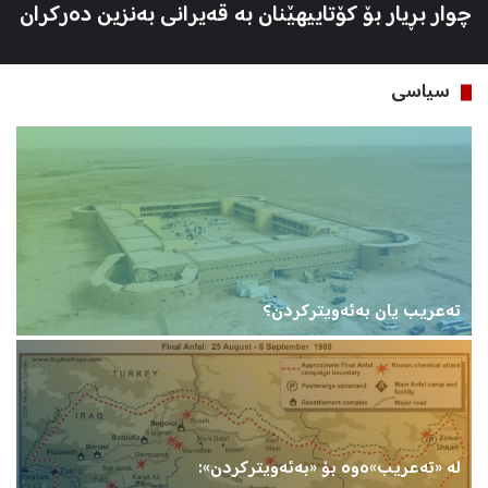
چوار بڕیار بۆ کۆتاییهێنان بە قەیرانی بەنزین دەرکران
سیاسی
تەعریب یان بەئەویترکردن؟
د
لە «تەعریب»ەوە بۆ «بەئەویترکردن»:
ئ