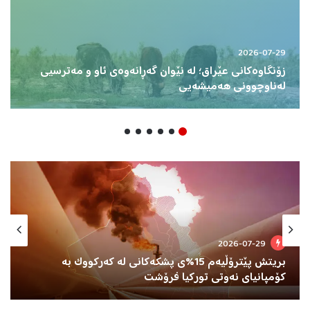
2026-07-29
زۆنگاوەکانی عێراق؛ لە نێوان گەڕانەوەی ئاو و مەترسیی
لەناوچوونی هەمیشەیی
2026-07-29
بریتش پێترۆڵیەم 15%ی پشکەکانی لە کەرکووک بە
کۆمپانیای نەوتی تورکیا فرۆشت