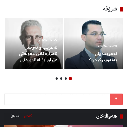
شرۆڤه‌
2026-07-27
2026-07-29
تەعریب و تەرحیل،
تەعریب یان
ئامرازەکانی دەوڵەتی
بەئەویترکردن؟
عێراق بۆ لەناوبردنی
کورد
تەعریب یان بەئەویترکردن؟
هه‌واڵه‌كان
گشتی
هه‌واڵ