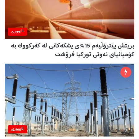
ئابووری
بریتش پێترۆڵیەم 15%ی پشکەکانی لە کەرکووک بە
کۆمپانیای نەوتی تورکیا فرۆشت
ئابووری