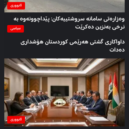
ئابووری
وەزارەتی سامانە سروشتییەکان: پێداچوونەوە بە
نرخی بەنزین دەکرێت
سیاسی
داواکاری گشتی هەرێمی کوردستان هۆشداری
دەدات
ئابووری