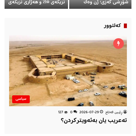
شۆڕشی کەزی؛ ژن وەک
نزیکەی ١٥٪ و هەژاری نزیکەی
چەقی گۆڕانکاری و
٩٪ پێکدەهێنێت
بەرەنگاری
كه‌لتوور
سیاسی
ڕێبین فه‌تاح
2026-07-29
0
127
تەعریب یان بەئەویترکردن؟