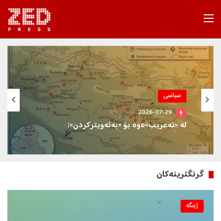
Menu
ئابووری
2026-07-29
بریتش پێترۆڵیەم 15%ی پشکەکانی لە کەرکووک
بە کۆمپانیای نەوتی تورکیا فرۆشت
گرنگترینه‌كان
ژینگه‌