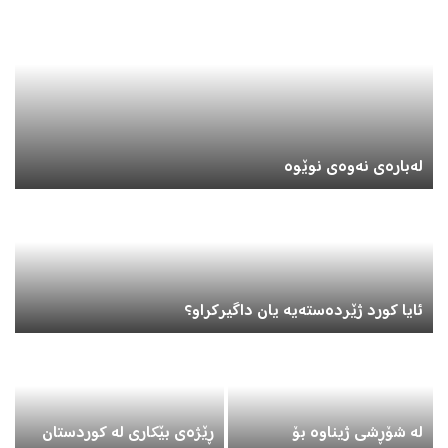
لەبارەی نەوەی نوێوە
ه
ئایا کورد ژێردەستەیە یان داگیرکراو؟
ل
لە شۆڕشی ژیناوە بۆ
ڕێژەی بێکاری لە کوردستان