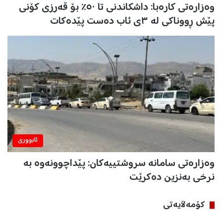
وەزارەتی کارەبا: داشکاندنی تا ٥٠٪ بۆ قەرزی کۆنی
پێش ڕووناکی لە ٣ی ئاب دەست پێدەکات
ئابووری
وەزارەتی سامانە سروشتییەکان: پێداچوونەوە بە
نرخی بەنزین دەکرێت
كۆمه‌ڵایه‌تی