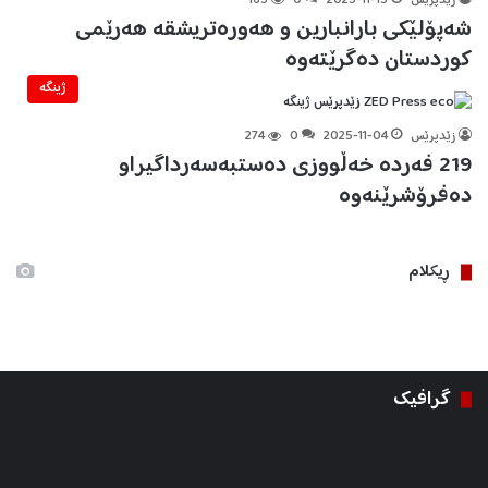
زێدپرێس
2025-11-13
0
165
شه‌پۆلێكی بارانبارین و هەورەتریشقە هه‌رێمی
كوردستان ده‌گرێته‌وه‌
ژینگه‌
زێدپرێس
2025-11-04
0
274
219 فەردە خەڵووزی دەستبەسەرداگیراو
دەفرۆشرێنەوە
ڕیكلام
گرافیك