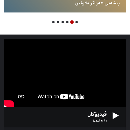
فەرمانبەران و خانەنشینان
ڤیدیۆکان
1
/
6
ڤیدیۆ