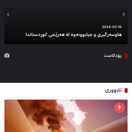
2024-03-16
هاوسەرگیری و جیابوونەوە لە هەرێمی کوردستاندا
پۆدكاست
ئابووری