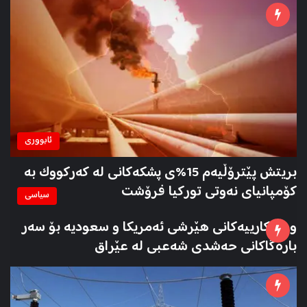
ئابووری
بریتش پێترۆڵیەم 15%ی پشکەکانی لە کەرکووک بە
کۆمپانیای نەوتی تورکیا فرۆشت
سیاسی
وردەکارییەکانی هێرشی ئەمریکا و سعودیە بۆ سەر
بارەگاکانی حەشدی شەعبی لە عێراق