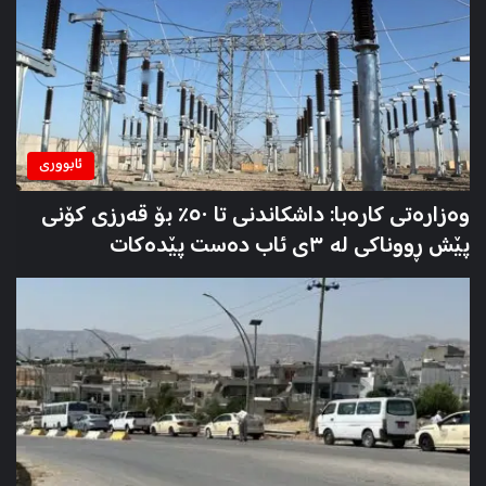
ئابووری
وەزارەتی کارەبا: داشکاندنی تا ٥٠٪ بۆ قەرزی کۆنی
پێش ڕووناکی لە ٣ی ئاب دەست پێدەکات