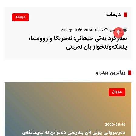
دیمانه‌
دیمانه‌
زێدپرێس
2024-07-07
0
200
سەرکردایەتی جیھانی: ئەمریکا و ڕووسیا؛
پێشکەوتنخواز یان نەریتی
زیاترین بینراو
هه‌واڵ
2024-07-28
تەواوی ڕێنماییەکانی دابەشکردنی زەوی بەسەر