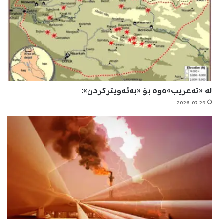
لە «تەعریب»ەوە بۆ «بەئەویترکردن»:
2026-07-29