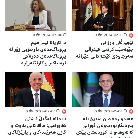
0
2024-02-06
0
2024-02-21
نێچیرڤان بارزانی:
د. ئاریانا ئیبراهیم:
جێبه‌جێنه‌كردنی فیدڕاڵی
پڕۆپاگەندەی ناوخۆیی زۆر لە
سه‌رچاوه‌ی كێشه‌كانی عێراقه
پڕۆپاگەندەی دەرەکی
ترسناکتر و کارتێکەرترە
0
2023-09-04
0
2023-11-06
عەبدولڕەحمان سدیق: لە
دیمانە لەگەڵ ئاشتی
بەرەنگاربوونەوەی گۆڕانی
هەورامی: مافەکانی نەوت و
كەشوهەوادا كوردستان پێش
گازی هەرێمەکان و پارێزگاکان