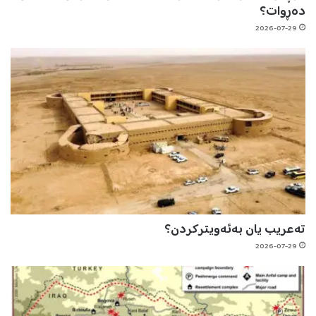
دەڕوات؟
2026-07-29
تەعریب یان بەئەویترکردن؟
2026-07-29