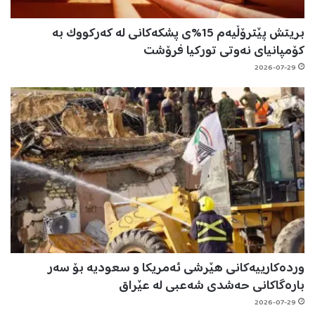
بریتش پێترۆڵیەم 15%ی پشکەکانی لە کەرکووک بە
کۆمپانیای نەوتی تورکیا فرۆشت
2026-07-29
وردەکارییەکانی هێرشی ئەمریکا و سعودیە بۆ سەر
بارەگاکانی حەشدی شەعبی لە عێراق
2026-07-29