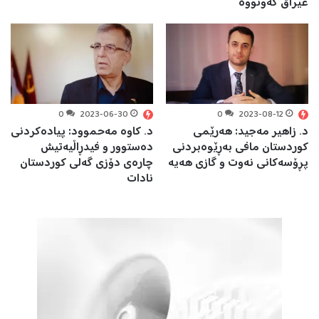
عێراق کەوتووە
0
2023-06-30
0
2023-08-12
د. زاهیر مەجید: هەرێمی
د. کاوە مەحموود: پیادەکردنی
کوردستان مافی بەڕێوەبردنی
دەستوور و فیدڕاڵیەتیش
پڕۆسەکانی نەوت و گازی هەیە
چارەی دۆزی گەلی کوردستان
نادات