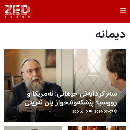
Menu
دیمانه‌
سەرکردایەتی جیھانی: ئەمریکا و
ڕووسیا؛ پێشکەوتنخواز یان نەریتی
200
0
2024-07-07