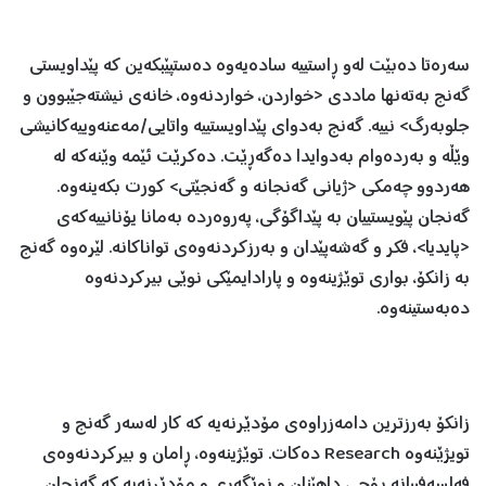
سەرەتا دەبێت لەو ڕاستییە سادەیەوە دەستپێبکەین کە پێداویستی
گەنج بەتەنها ماددی <خواردن، خواردنەوە، خانەی نیشتەجێبوون و
جلوبەرگ> نییە. گەنج بەدوای پێداویستییە واتایی/مەعنەوییەکانیشی
وێڵە و بەردەوام بەدوایدا دەگەڕێت. دەکرێت ئێمە وێنەکە لە
هەردوو چەمکی <ژیانی گەنجانە و گەنجێتی> کورت بکەینەوە.
گەنجان پێویستییان بە پێداگۆگی، پەروەردە بەمانا یۆنانییەکەی
<پایدیا>، فکر و گەشەپێدان و بەرزکردنەوەی تواناکانە. لێرەوە گەنج
بە زانکۆ، بواری توێژینەوە و پارادایمێکی نوێی بیرکردنەوە
دەبەستینەوە.
زانکۆ بە‌رزترین دامەزراوەی مۆدێرنەیە کە کار لەسەر گەنج و
تویژێنەوە Research دەکات. توێژینەوە، ڕامان و بیرکردنەوەی
فەلسەفییانە ڕۆحی داهێنان و نوێگەری و مۆدێرنەیە کە گەنجان