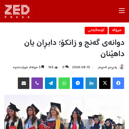
Menu
شرۆڤه‌
كۆمه‌ڵایه‌تی
دوانەی گەنج و زانکۆ؛ دابڕان یان
داهێنان
پەیڕەو ئەنوەر
2024-08-15
0
165
3 خولەک خوێندنەوە
Facebook
X
LinkedIn
Messenger
WhatsApp
Telegram
Viber
هاوبه‌شكردن به‌ ئیمه‌یڵ