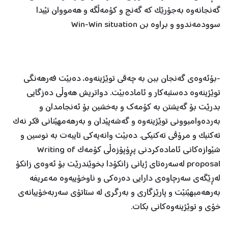
گەنجانەوە بەجۆرێک کە گەنج و کۆمەڵگە و هەمووان تێیدا
سوودمەندوو و براوە بن Win-Win situation
-بۆئەوەی گەنجان ببن بە چەقی توێژینەوە، دەبێت فەرهەنگی
توێژینەوە دەستبەکار و ئامادەبێت. دواتریش هەوڵی دەزگایی
بدرێت بۆ گەیشتن بە کۆمەك و بەخشین بۆ ئەنجامدان و
بەردەوامبوونی توێژینەوە و گەشەپێدان و بەرهەمهێنانی فکر نەک
تەکنیک و مرۆڤی تەکنیکی. دەبێت وانەیەکی تایبەت بە نوسین و
شێوازەکانی ئامادەکردنی پڕۆپۆزەڵی کۆمەک Writing of
proposal لەسەرەتای ژیانی زانکۆدا بخوێندرێت بۆ ئەوەی زانکۆ
لەڕێگەی سەرچاوەی دارایی دەرەکی و ناوخۆییەوە مەعریفە
بەرهەمبهێنێت و پارێزگاری و بەرگری لە ستاتۆی سەربەخۆییانەی
خۆی و توێژینەوەکانی بکات.