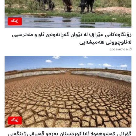
ژینگه‌
زۆنگاوەکانی عێراق؛ لە نێوان گەڕانەوەی ئاو و مەترسیی
لەناوچوونی هەمیشەیی
2026-07-29
ژینگه‌
گۆڕانی کەشوهەوا؛ ئایا کوردستان بەرەو قەیرانی ژینگەیی