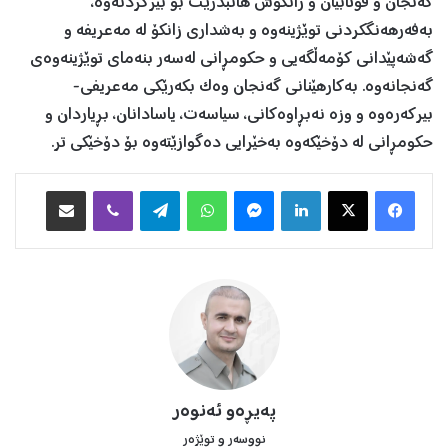
گەنجان و قوتابیان و زانکۆش هانبدرێت بۆ بیرکردنەوە،
بەفەرهەنگکردنی توێژینەوە و بەشداری زانکۆ لە مەعریفە و
گەشەپێدانی کۆمەڵگەیی و حکومڕانی لەسەر بنەمای توێژینەوەی
گەنجانەوە. بەکارهێنانی گەنجان وەک بکەرێکی مەعریفی-
بیرکەرەوە و وزە نەبڕاوەکانی، سیاسەت، یاسادانان، بڕیاردان و
حکومڕانی لە دۆخێکەوە بەخێرایی دەگوازێتەوە بۆ دۆخێکی تر.
Facebook
X
LinkedIn
Messenger
WhatsApp
Telegram
Viber
هاوبه‌شكردن به‌ ئیمه‌یڵ
پەیڕەو ئەنوەر
نووسه‌ر و توێژەر