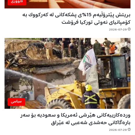
ئابووری
بریتش پێترۆڵیەم 15%ی پشکەکانی لە کەرکووک بە
کۆمپانیای نەوتی تورکیا فرۆشت
2026-07-29
سیاسی
وردەکارییەکانی هێرشی ئەمریکا و سعودیە بۆ سەر
بارەگاکانی حەشدی شەعبی لە عێراق
2026-07-29