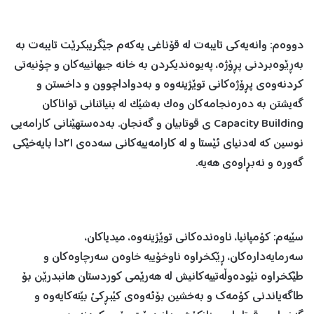
دووەم: وانەیەکی تایبەت لە قۆناغی یەکەم جێگریبکرێت تایبەت بە
بەڕێوەبردنی پڕۆژە، پەیوەندیکردن بە خانە جیهانییەکان و چۆنیەتی
کردنەوەی پڕۆژەکانی توێژینەوە و بەدواداچوون و داخستن و
گەیشتن بە دەرەنجامەکان وەک بەشێک لە بنیاتنانی تواناکان
Capacity Building ی قوتابیان و گەنجان. بەدەستهێنانی کارامەیی
نوسین کە لەدنیای ئێستا و لە کارامەییەکانی سەدەی ٢١دا بایەخێکی
گەورە و نەبڕاوەی هەیە.
سێیەم: کۆمپانیا، ناوەندەکانی توێژینەوە، میدیاکان،
سەرمایەدارەکان، ڕێکخراوە ناوخۆییە خاوەن سەرچاوەکان و
طێکخراوە نێودەوڵەتییەکانیش لە هەرێمی کوردستان هانبدرێن بۆ
طاگەیاندنی کۆمەك و بەخشین بۆئەوەی کێبڕکێ بێتەکایەوە و