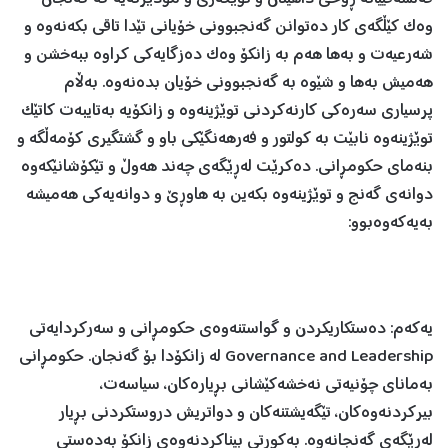
وەک کێڵگەی کار دەتوانن گەنجبوونی خۆیانی تێدا تاقی بکەنەوە و
شەرعیەت و بەها هەم بە زانکۆ وەک دەزگایەکی کراوە ببەخشن و
هەمیش بەها و شێوە بە گەنجبوونی خۆیان بدەنەوە. بەڵام
پرسیاری سەرەکی کارنەکردنی توێژینەوە و زانکۆیە بەتایبەت کاتێک
توێژینەوە نابێت بە کولتور و فەرهەنگێکی باو و گشتگیری کۆمەڵگە و
بنەمای حکومڕانی. دەکرێت لەڕێگەی چەند هەوڵ و تێکۆشانێکەوە
دوانەی گەنج و توێژینەوە بکەین بە هاوڕێ و دوانەیەکی هەمیشە
بەیەکەوەبوو:
یەکەم: دەستکاریکردن و گواستنەوەی حکومڕانی و سەرکردایەتی
Governance and Leadership لە زانکۆدا بۆ گەنجان. حکومڕانی
بەمانای چۆنیەتی نەخشەکێشانی بڕیارەکان، سیاسەت،
بیرکردنەوەکان، تێگەیشتنەکان و دواتریش دروستکردنی بڕیار
لەڕێگەی گەنجانەوە. بەکورتی بیناکردنەوەی زانکۆ بەدەستی