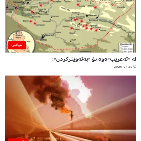
سیاسی
لە «تەعریب»ەوە بۆ «بەئەویترکردن»:
2026-07-29