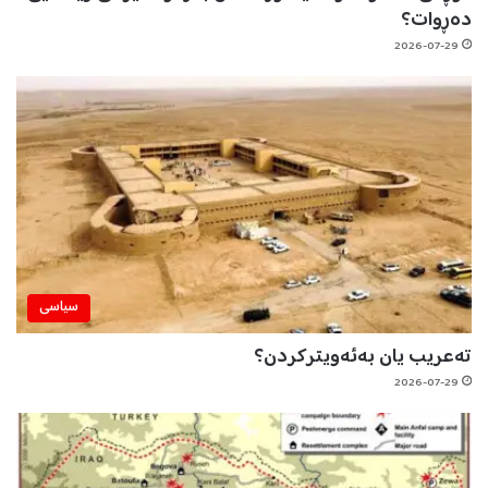
دەڕوات؟
2026-07-29
سیاسی
تەعریب یان بەئەویترکردن؟
2026-07-29