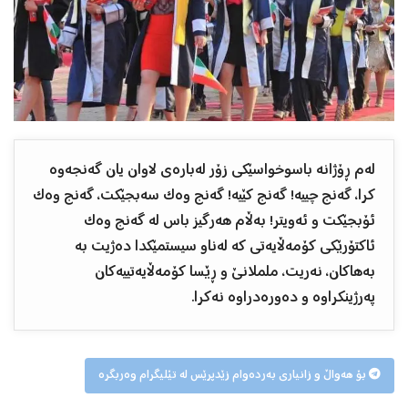
لەم ڕۆژانە باسوخواسێکی زۆر لەبارەی لاوان یان گەنجەوە
کرا، گەنج چییە! گەنج کێیە! گەنج وەک سەبجێکت، گەنج وەک
ئۆبجێکت و ئەویتر! بەڵام هەرگیز باس لە گەنج وەک
ئاکتۆرێکی کۆمەڵایەتی کە لەناو سیستمێکدا دەژیت بە
بەهاکان، نەریت، ململانێ و ڕێسا کۆمەڵایەتییەکان
پەرژینکراوە و دەورەدراوە نەکرا.
بۆ هەواڵ و زانیاری بەردەوام زێدپرێس لە تێلیگرام وەربگرە