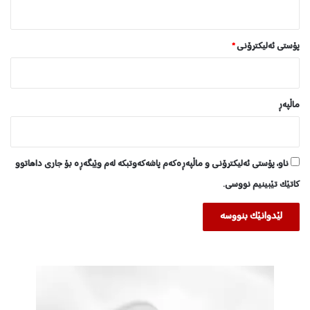
ە
ن
پۆستی ئەلیکترۆنی
*
ماڵپه‌ڕ
ناو، پۆستی ئەلیکترۆنی و ماڵپەڕەکەم پاشەکەوتبکە لەم وێبگەڕە بۆ جاری داهاتوو
کاتێک تێبینیم نووسی.