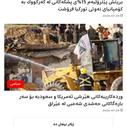
بریتش پێترۆڵیەم 15%ی پشکەکانی لە کەرکووک بە
کۆمپانیای نەوتی تورکیا فرۆشت
2026-07-29
سیاسی
وردەکارییەکانی هێرشی ئەمریکا و سعودیە بۆ سەر
بارەگاکانی حەشدی شەعبی لە عێراق
2026-07-29
زیاتر نیشان دە