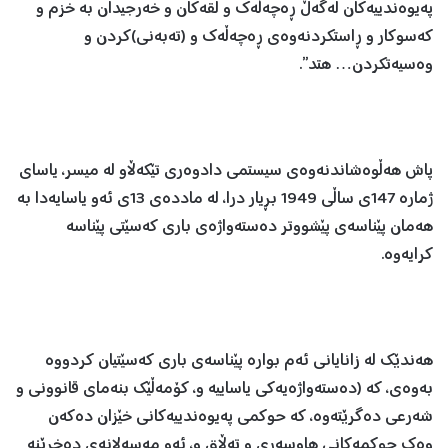
په‌یوه‌ندییه‌كان له‌گه‌ڵ ڕه‌چه‌ڵه‌ك و لقه‌كان ‌و خه‌رجیدان به‌ خزم ‌و
كه‌سوكار‌ و ڕاستكردنه‌وه‌ی ڕه‌چه‌ڵه‌ك ‌و (تەبەنی)كردن ‌و
وه‌سیه‌تكردن… هتد”.
پاش هه‌ڵوه‌شاندنه‌وه‌ی سیستمی دادوه‌ری تێكه‌ڵاو له‌ میسر، یاسای
ژماره‌ 147ی ساڵی 1949 بڕیار درا‌، له‌ مادده‌ی 13ی ئه‌و یاسایه‌دا به‌
هه‌مان پێناسه‌ی پێشووتر ده‌سته‌واژه‌ی باری كه‌سێتی پێناسه‌
كرایەوە.
هه‌ندێك له‌ زانایانی ئه‌م بواره‌ پێناسه‌ی باری كه‌سێتیان كردووه‌
به‌وه‌ی، كه‌ (ده‌سته‌واژه‌یه‌كی یاساییه ‌‌و، كۆمه‌ڵێك بنه‌مای قانوونی ‌و
شه‌رعی ده‌گرێته‌وه‌، كه‌ حوكمی په‌یوه‌ندییه‌كانی خێزان ده‌كه‌ن
وه‌ك حوكمه‌كانی هاوسه‌ری ‌و ته‌ڵاق ‌و، ئه‌و مه‌سه‌لانه‌ی ده‌خرێنه‌