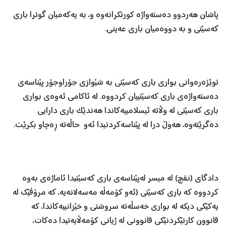
پاشان هه‌ردوو ده‌سته‌واژه‌ كورتكرانه‌وه ‌‌و، به‌ یه‌كه‌میان گوترا باری
كه‌سێتی و به‌ دووه‌میان باری عه‌ینی.
توێژه‌ره‌وانی بواری باری كه‌سێتی به‌ شێوازی جۆراوجۆر پێناسه‌ی
ده‌سته‌واژه‌ی باری كه‌سێتییان كردووه‌. له‌ ئاكامی ئه‌وه‌ی بواری
باری كه‌سێتی له‌ وڵاته‌ ئیسلامییه‌كاندا هه‌ندێک باری دارایی
ده‌گرێته‌وه‌، هه‌وڵ درا له‌ پێناسه‌كردنیدا ئه‌و حاڵه‌ته‌ ڕەچاو بكرێت.
دادگای (نقچ) له‌ میسر له‌پێناسه‌ی باری كه‌سێتیدا ئاماژه‌ی به‌وه‌
كردووه‌ كه‌ باری كه‌سێتی (ئه‌و كۆمه‌ڵه‌ مه‌سه‌لانه‌یه‌، كه‌ مرۆڤێك له‌
یه‌كێكی دیكه‌ له‌ بواری خه‌سڵه‌ته‌ سروشتی ‌و خێزانییه‌كاندا، كه‌
قانوون كارتێكردنێكی قانوونی له‌ ژیانی كۆمه‌ڵایه‌تیدا ده‌كات،