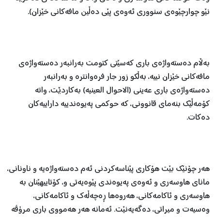
نێو چوارچێوه‌ی سنووری ئه‌وه‌ی پێی ده‌ڵین مافه‌كانی خێزان).
به‌ڵام ده‌سته‌واژه‌ی باری كه‌سێتی كتومت به‌رانبه‌ر ده‌سته‌واژه‌ی
مافه‌كانی خێزان نییه‌، به‌ڵكو زور جار فرەوانتره‌ و به‌رانبه‌ر
ده‌سته‌واژه‌ی باری عه‌ینی (الاحوال العینیه‌) به‌كاردێت، واته‌
كۆمه‌ڵێك بنه‌مای قانوونی، كه‌ حوكمی په‌یوه‌ندییه‌ داراییه‌كان
ده‌كات.
هه‌ر چۆنێك بێت هۆكاری پێناسه‌كردنی ئه‌م ده‌سته‌واژه‌یه‌ ‌و ناونانی،
مانای هاوسه‌ری ‌و ئه‌وه‌ی په‌یوه‌ندی پێوه‌یه‌تی و، كۆتاییهێنان به‌
هاوسه‌ری ‌و ئاكامه‌كانی، هه‌روه‌ها ڕه‌چه‌ڵه‌ك ‌و ئاكامه‌كانی،
وه‌سیه‌ت ‌و میراتی، ده‌گه‌یه‌نێت. ئه‌مانه‌ هه‌ر هه‌مووی باری مرۆڤه‌