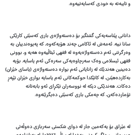
‌و تایبه‌ته‌ به‌ خودی كه‌سایه‌تییه‌وه‌.
دانانی پێناسه‌یه‌كی گشتگیر بۆ ده‌سته‌واژه‌ی باری كه‌سێتی كارێكی
سانا نییه‌. ئه‌مه‌ش له‌ ئاكامی چه‌ند هۆیه‌كه‌وه‌، كه‌ په‌یوه‌ندییان به‌
وه‌رگرتنی ئه‌م ده‌سته‌واژه‌یه‌وه‌ له‌ فقهی ئیتاڵییه‌وه‌ هه‌یه‌ و، بوونی
فقهی ئیسلامی وه‌ك سه‌رچاوه‌یه‌كی سه‌ره‌كی ئه‌م یاسایه‌. بۆیه‌
ده‌بینین هه‌ندێک له‌ زانایانی ئه‌م بواره‌ ده‌سته‌واژه‌ی (یاسای خێزان)
به‌كارده‌هێنن، له‌ كاتێكدا حوكمه‌كانی ئه‌م یاسایه‌ بواری خێزان تێپه‌ڕ
ده‌كات. هه‌ندێكی دیكه‌ له‌ نووسه‌ران تێكڕای ئه‌و بابه‌تانه‌
تۆمارده‌كه‌ن، كه‌ چه‌مكی باری كه‌سێتی ده‌یگرێته‌وه‌.
له‌ عێراق بۆ یه‌كه‌مین جار له‌ دوای شكستی سه‌ربازی ده‌وڵه‌تی