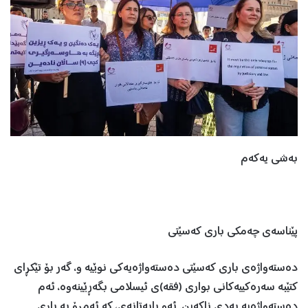
به‌شی یه‌كه‌م
پێناسه‌ی چه‌مكی باری كه‌سێتی
ده‌سته‌واژه‌ی باری كه‌سێتی ده‌سته‌واژه‌یه‌كی نوێیه‌ ‌و، گه‌ر بۆ تێكڕای
كتێبه‌ سه‌ره‌كییه‌كانی بواری (فقه‌)ی ئیسلامی بگه‌ڕێینه‌وه‌، ئه‌م
ده‌سته‌واژه‌یه‌ به‌دی ناكه‌ین. ئه‌و بابه‌تانه‌ی، كه‌ ئه‌مڕۆ به‌ باری