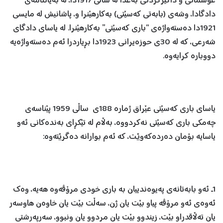
عوسمانی و داگیركردنی به‌غدا له‌ ساڵی 1917دا، له‌ به‌یاننامه‌ی
دادگادا، وشه‌ی (بابه‌تی كه‌سێتی) به‌كارهێنرا و، پاشانیش له‌ مایسی
1921دا ده‌سته‌واژه‌ی “باری كه‌سێتی” به‌كارهێنرا. له‌ یاسای دادگای
شه‌رعی، كه‌ له‌ 30ی حوزه‌یرانی 1923دا بڕیاردرا ئه‌م ده‌سته‌واژه‌یه‌
دووباره‌ كرایه‌وه‌.
یاسای باری كه‌سێتی عێراق ژماره‌ 188ی ساڵی 1959 پێناسه‌ی
چه‌مكی باری كه‌سێتی نه‌كردووه‌، به‌ڵام له‌ تێكڕای به‌نده‌كانی ئه‌و
یاسایه‌ بۆمان ده‌رده‌كه‌وێت، كه‌ ئه‌م بوارانه‌ ده‌گرێته‌وه‌:
1ـ ئه‌و بابه‌تانه‌ی په‌یوه‌ندییان به‌ باری خودی مرۆڤه‌وه‌ هه‌یه‌، وه‌ك
ئه‌وه‌ی ئه‌و مرۆڤه‌ پیاو بێت یان ژن، سه‌ڵت بێت یان خاوه‌ن هاوسه‌ر
یان تەڵاقدراو بێت، زیندوو بێت یان مردوو یان ونبوو، سه‌رپه‌رشتی