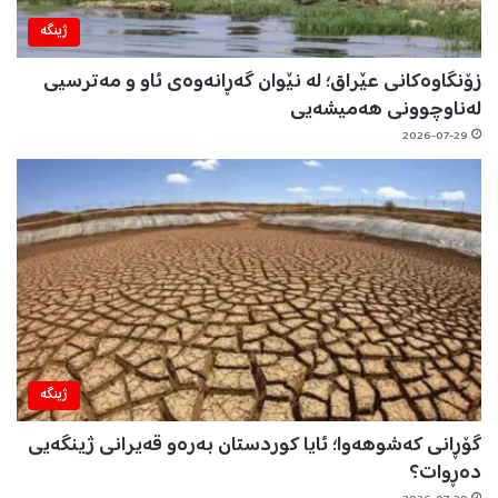
ژینگه‌
زۆنگاوەکانی عێراق؛ لە نێوان گەڕانەوەی ئاو و مەترسیی
لەناوچوونی هەمیشەیی
2026-07-29
ژینگه‌
گۆڕانی کەشوهەوا؛ ئایا کوردستان بەرەو قەیرانی ژینگەیی
دەڕوات؟