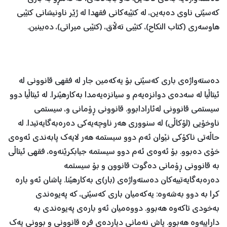
كه‌سێتی ناوی ده‌به‌ین، له‌ كتێبه‌كانی فقهدا له‌ ژێر ناونیشانی كتێبی
هاوسه‌ری (كتاب النكاح)، كتێبی ته‌ڵاق، (كتێبی میراتی)، ده‌بینین.
ده‌سته‌واژه‌ی باری كه‌سێتی بۆ یه‌كه‌مین جار له‌ فقهی قانوونی له‌
ئیتاڵیا له‌ سه‌ده‌ی دوانزه‌یه‌م ‌و سیانزه‌یه‌مدا به‌كارهێنرا. له‌ ئیتاڵیا دوو
سیستمی قانوونی له‌ئارادابوو. قانوونی ڕۆمانی و، سیستمی
ناوخۆیی (لۆكاڵی) له‌ سنووری هه‌ر ناوچه‌یه‌كی ده‌ره‌به‌گایه‌تیدا. له‌
حاڵه‌تی ناكۆكی نێوان ئه‌م دوو سیستمه‌ هه‌ر لایه‌ك پابه‌ندی ئه‌وه‌ی
خۆی ده‌بوو. بۆ ئه‌وه‌ی ئه‌م دوو سیستمه‌ جیابكرێنه‌وه‌، فقهی ئیتاڵی
به‌ قانوونی ڕۆمانی ده‌گوت قانوون‌ و بۆ سیستمه‌
ده‌ره‌به‌گایه‌تییه‌كان ده‌سته‌واژه‌ی (بار)ی به‌كارهێنا. پاشان ئه‌و باره‌
كرا به‌ دوو به‌شه‌وه‌: یه‌كه‌میان باری كه‌سێتی، كه‌ په‌یوه‌ندی
به‌خودی تاكه‌وه‌ هه‌بوو. دووه‌میان ئه‌و باره‌ی په‌یوه‌ندی به‌
داراییه‌وه‌ هه‌بوو. پاش نه‌مانی دیارده‌ی فره‌ قانوونی‌ و بوونی یه‌ك