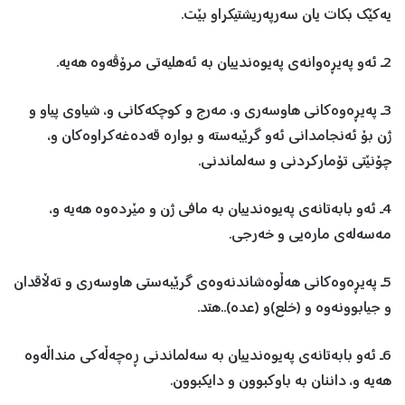
یه‌كێك بكات یان سه‌رپه‌ریشتیكراو بێت.
2ـ ئه‌و په‌یڕه‌وانه‌ی په‌یوه‌ندییان به‌ ئه‌هلیه‌تی مرۆڤه‌وه‌ هه‌یه‌.
3ـ په‌یڕه‌وه‌كانی هاوسه‌ری و، مه‌رج ‌و كوچكه‌كانی ‌و، شیاوی پیاو ‌و
ژن بۆ ئه‌نجامدانی ئه‌و گرێبه‌سته‌‌ و بواره‌ قه‌ده‌غه‌كراوه‌كان ‌و،
چۆنێتی تۆماركردنی ‌و سه‌لماندنی.
4ـ ئه‌و بابه‌تانه‌ی په‌یوه‌ندییان به‌ مافی ژن ‌و مێرده‌وه‌ هه‌یه‌‌ و،
مه‌سه‌له‌ی ماره‌یی ‌و خه‌رجی.
5ـ په‌یڕه‌وه‌كانی هه‌ڵوه‌شاندنه‌وه‌ی گرێبه‌ستی هاوسه‌ری ‌و ته‌ڵاقدان
‌و جیابوونه‌وه‌ ‌و (خلع)‌و (عده‌)..هتد.
6ـ ئه‌و بابه‌تانه‌ی په‌یوه‌ندییان به‌ سه‌لماندنی ڕه‌چه‌ڵه‌كی منداڵه‌وه‌
هه‌یه ‌‌و، داننان به‌ باوكبوون ‌و دایكبوون.