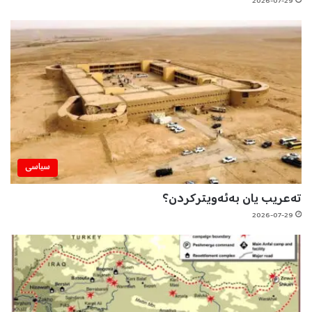
2026-07-29
سیاسی
تەعریب یان بەئەویترکردن؟
2026-07-29