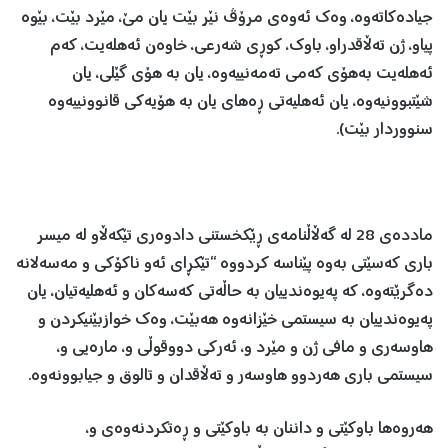
جیاده‌كاته‌وه‌، وه‌ك ئه‌وه‌ی مرۆڤ نێر بێت یان مێ، مێرد بێت، بێوه‌
پیاو، ژن ته‌ڵاقدراو، باوك، كوڕی شه‌رعی، خاوه‌ن ئه‌هله‌یت، كه‌م
ئه‌هله‌یت به‌هۆی كه‌می ته‌مەنییه‌وه‌، یان به‌ هۆی گێلی، یان
شێتبوونیه‌وه‌، یان ئه‌هلیه‌تی ڕه‌های یان به‌ هۆیه‌كی قانوونییه‌وه‌
سنووردار بێت).
مادده‌ی 28 له‌ گه‌ڵاڵنامه‌ی ڕێكخستنی دادوه‌ری تێكه‌ڵاو له‌ میسر
باری كه‌سێتی به‌وه‌ پێناسه‌ كردووه‌‌ “تێكڕای ئه‌و ناكۆكی‌ و مه‌سه‌لانه‌
ده‌گرێته‌وه‌، كه‌ په‌یوه‌ندییان به‌ حاڵه‌تی كه‌سه‌كان‌ و ئه‌هلیه‌تیان، یان
په‌یوه‌ندییان به‌ سیستمی خێزانه‌وه‌ هه‌بێت، وه‌ك خوازبێنیكردن و
هاوسه‌ری و مافی ژن و مێرد و، ئه‌ركی دووقوڵی و، ماره‌یی و،
سیستمی باری هه‌ردوو هاوسه‌ر ‌و ته‌ڵاقدان و تالوق و جیابوونه‌وه‌.
هه‌روه‌ها باوكێتی و داننان به‌ باوكێتی و ڕه‌تكردنه‌وه‌ی و،