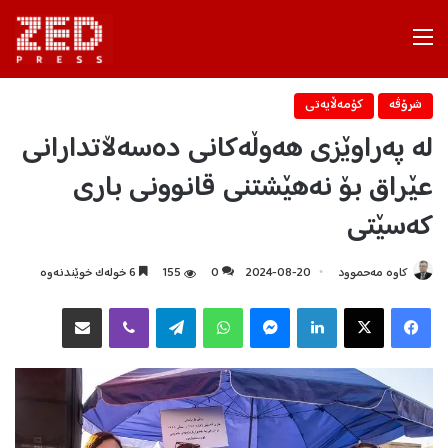
Menu
شرۆڤه‌
كۆمه‌ڵایه‌تی
له‌ په‌راوێزی هه‌وڵه‌كانی ده‌سه‌ڵاتدارانی
عێراق بۆ نه‌هێشتنی قانوونی باری
كه‌سێتی
كاوه‌ مه‌حموود
2024-08-20
0
155
6 خولەک خوێندنەوە
Facebook
X
LinkedIn
Messenger
WhatsApp
Telegram
Viber
هاوبه‌شكردن به‌ ئیمه‌یڵ