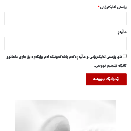
پۆستی ئەلیکترۆنی
*
ماڵپه‌ڕ
ناو، پۆستی ئەلیکترۆنی و ماڵپەڕەکەم پاشەکەوتبکە لەم وێبگەڕە بۆ جاری داهاتوو
کاتێک تێبینیم نووسی.