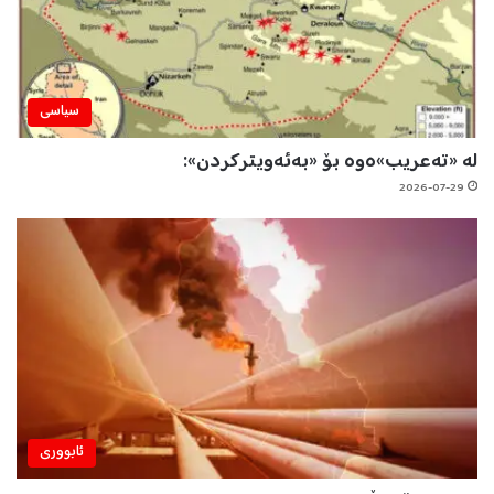
سیاسی
لە «تەعریب»ەوە بۆ «بەئەویترکردن»:
2026-07-29
ئابووری