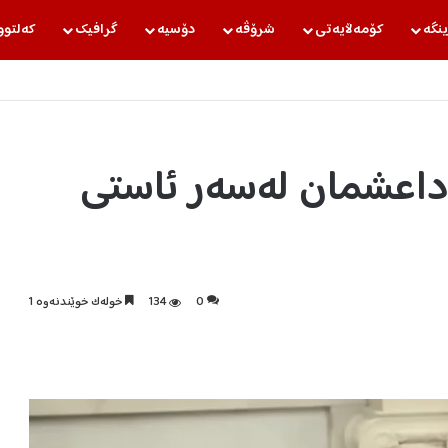
ینگه‌
كۆمه‌ڵایه‌تی
شرۆڤه‌
دۆسیه‌
گرافیك
كه‌لتوو
اعشمان لەسەر ئاستی
0
134
خولەک خوێندنەوە 1