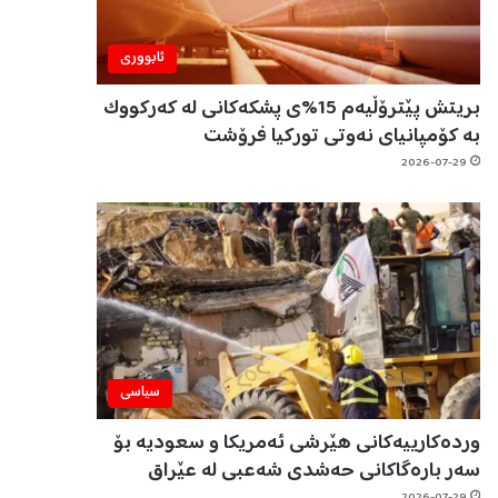
ئابووری
بریتش پێترۆڵیەم 15%ی پشکەکانی لە کەرکووک
بە کۆمپانیای نەوتی تورکیا فرۆشت
2026-07-29
سیاسی
وردەکارییەکانی هێرشی ئەمریکا و سعودیە بۆ
سەر بارەگاکانی حەشدی شەعبی لە عێراق
2026-07-29