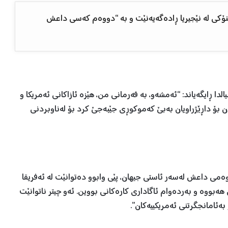
نۆکی لە نێجیریا ڕادەگەیەنێت و بە “دووەم کەسی داعش
 ڕایگەیاند: “ئەمشەو، بە فەرمانی من، هێزە ئازاکانی ئەمریکا و
لان بۆ داڕێژراویان بەبێ کەموکوڕی جێبەجێ کرد بۆ لەناوبردنی
ەمی داعش لەسەر ئاستی جیهان، پێی وابوو دەتوانێت لە ئەفریقا
ەبووە و بەردەوام ئاگاداری کارەکانی بووین. ئەو چیتر ناتوانێت
 بەئامانجگرتنی ئەمریکییەکان”.