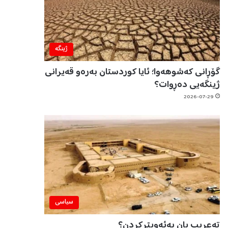
ژینگه‌
گۆڕانی کەشوهەوا؛ ئایا کوردستان بەرەو قەیرانی
ژینگەیی دەڕوات؟
2026-07-29
سیاسی
تەعریب یان بەئەویترکردن؟