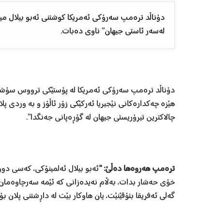
دۆناڵد ترەمپ سەرۆکی ئەمریکا کوشتنی ئەبو بیلال می
لەسەر ئاستی جیهان” ناوی دەبات.
دۆناڵد ترەمپ سەرۆکی ئەمریکا لە پۆستێکی ترووس سۆشیالدا
هێزە چەکدارەکانی نێجیریا ئەرکێکی زۆر ئاڵۆز و بە وردی پ
چالاکترین تیرۆریستی جیهان لە گۆڕەپانی جەنگدا”.
ترەمپ هەروەها دەڵێ: “
ئەبو بیلال ئەلمینۆکی، کەسی دوو
خۆی حەشار بدات، بەڵام نەیدەزانی کە ئێمە سەرچاوەمان ه
گەلی ئەفریقا بتۆقێنێت، یان هاوکار بێت لە داڕشتنی پلان بۆ