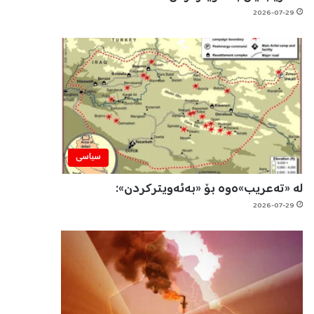
2026-07-29
سیاسی
لە «تەعریب»ەوە بۆ «بەئەویترکردن»:
2026-07-29