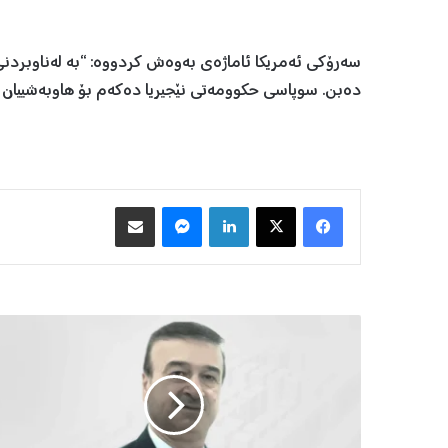
سەرۆکی ئەمریکا ئاماژەی بەوەش کردووە: “بە لەناوبردنی 
دەبن. سوپاسی حکوومەتی نێجیریا دەکەم بۆ هاوبەشییان لەم
Facebook
X
LinkedIn
Messenger
هاوبه‌شكردن به‌ ئیمه‌یڵ
گ
ە
ڕ
ێ
ك
ی