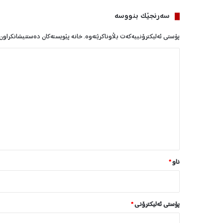
سه‌رنجێک بنووسە
پۆستی ئەلیکترۆنییەکەت بڵاوناکرێتەوە.
خانە پێویستەکان دەستنیشانکراون
ل
ێ
د
و
ا
ن
*
ناو
*
پۆستی ئەلیکترۆنی
*