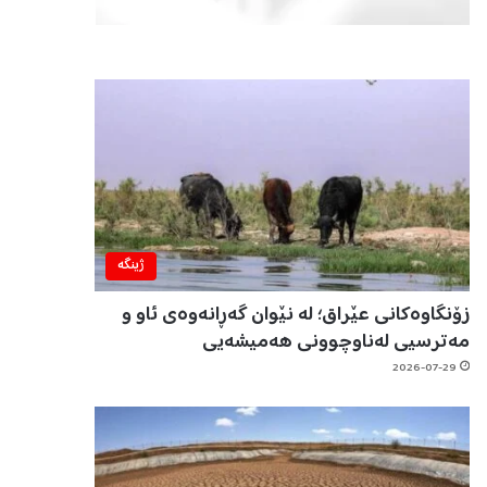
ژینگه‌
زۆنگاوەکانی عێراق؛ لە نێوان گەڕانەوەی ئاو و
مەترسیی لەناوچوونی هەمیشەیی
2026-07-29