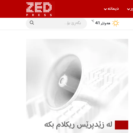
ر
دیمانه‌
℃
41
بگه‌ڕێ
هه‌ولێر
بۆ...