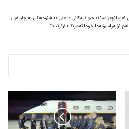
ئەو، ئۆپەراسیۆنە جیهانییەکانی داعش بە شێوەیەکی بەرچاو لاواز
 ئۆپەراسیۆنەدا. خودا ئەمریکا بپارێزێت!”.
ئ
ە
م
ر
ی
ک