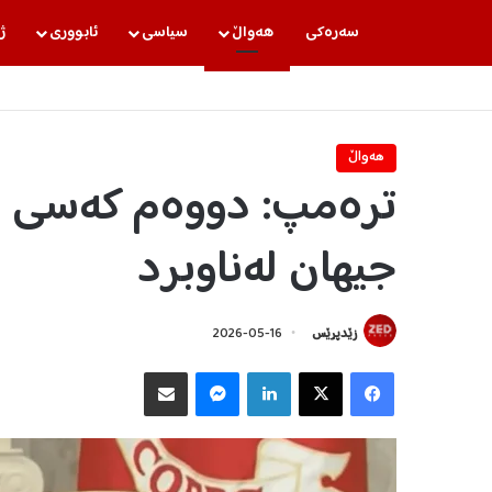
سه‌ره‌كی
هه‌واڵ
سیاسی
ئابووری
ژ
هه‌واڵ
ترەمپ: دووەم کەسی د
جیهان لەناوبرد
زێدپرێس
2026-05-16
Facebook
X
LinkedIn
Messenger
هاوبه‌شكردن به‌ ئیمه‌یڵ