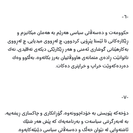
-٦-
حکوومەت و دەسەڵاتی سیاسی هەرێم بە هەمان میکانیزم و
ڕێکارەکانی تا ئێستا پێڕۆیی کردوون، چ لەڕووی میدیایی، چ لەڕووی
بەکارهێنانی گوشاری ئەمنی و هەر ڕێکارێکی دیکەی تەقلیدی، نەک
ناتوانێت ڕادەی متمانەی هاووڵاتییان بەرز بکاتەوە، بەڵکوو وەک
دەردەکەوێت خراپ و خراپتری دەکات.
-٧-
دۆخەکە پێویستی بە خۆداچوونەوە، گۆڕانکاری و چاکسازی ڕیشەییە،
بە لەبەرگرتنی سیاسەت و بەرنامەیەک کە پێش هەر شتێک
ئاشتەوایی لە نێوان خەڵك و دەسەڵاتی سیاسی دێنێتەکایەوە.