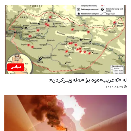
سیاسی
لە «تەعریب»ەوە بۆ «بەئەویترکردن»:
2026-07-29