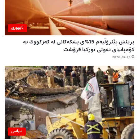
ئابووری
بریتش پێترۆڵیەم 15%ی پشکەکانی لە کەرکووک بە
کۆمپانیای نەوتی تورکیا فرۆشت
2026-07-29
سیاسی