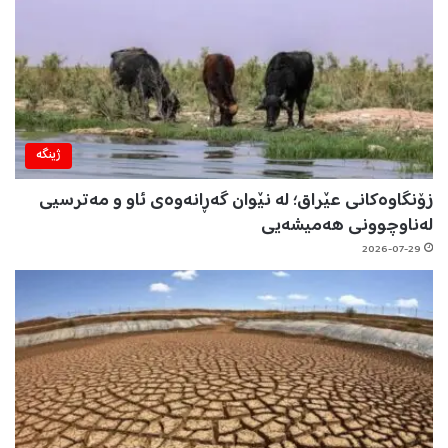
ژینگه‌
زۆنگاوەکانی عێراق؛ لە نێوان گەڕانەوەی ئاو و مەترسیی
لەناوچوونی هەمیشەیی
2026-07-29