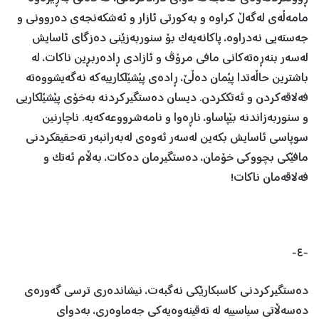
مامەڵەی لەگەڵ کراوە و بەکورتی ئازار و ئەشکەنجەی دەروونی و
جەستەیی نەدراوە، پاکانەیەک بۆ سنوربەزێنی دەزگای ئاسایش
لەسەر بنەڕەتەکانی مافی مرۆڤ و ئازادی ڕادەربڕین ناکات، لە
باشترین حاڵەتدا پێمان دەڵێ، ڕادەی پێشێلکارییەکە نەگەیشووەتە
فەلاقەکردن و ئەتککردن. دیسان دەستگیرکردنە بەخۆی پێشێلکاریی
و سنوربەزاندنە بێپاساو، ناڕەوا و نامەشرووعەکەیە. ناچارنین
سوپاسی ئاسایش بکەین لەسەر ئەوەی لەبەرانبەر تەحقیقکردنی
مافێکی بچووکی خۆمان، دەستگیرمان دەکات، بەڵام ئەتک و
فەلاقەمان ناکات!
-٤-
دەستگیرکردنی کاسبکارێکی نەگبەت، نیشاندەری ترسی گەورەی
دەسەڵاتی سیاسییە لە تەقینەوەیەکی جەماوەری، بەدوای