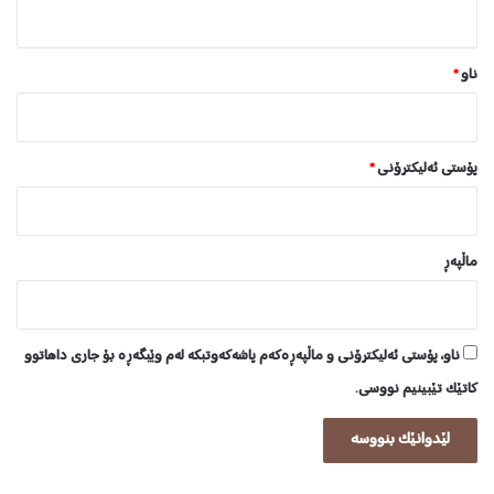
ن
*
ناو
*
پۆستی ئەلیکترۆنی
*
ماڵپه‌ڕ
ناو، پۆستی ئەلیکترۆنی و ماڵپەڕەکەم پاشەکەوتبکە لەم وێبگەڕە بۆ جاری داهاتوو
کاتێک تێبینیم نووسی.