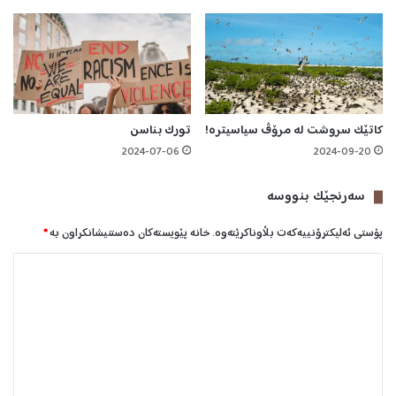
ا
کاتێک سروشت لە مرۆڤ سیاسیترە!
تورک بناسن
2024-07-06
2024-09-20
سه‌رنجێک بنووسە
پۆستی ئەلیکترۆنییەکەت بڵاوناکرێتەوە.
خانە پێویستەکان دەستنیشانکراون بە
*
ل
ێ
د
و
ا