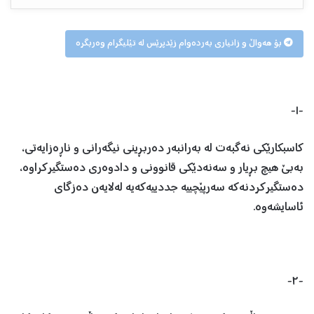
بۆ هەواڵ و زانیاری بەردەوام زێدپرێس لە تێلیگرام وەربگرە
-١-
کاسبکارێکی نەگبەت لە بەرانبەر دەربڕینی نیگەرانی و ناڕەزایەتی،
بەبێ هیچ بڕیار و سەنەدێکی قانوونی و دادوەری دەستگیرکراوە،
دەستگیرکردنەکە سەرپێچییە جددییەکەیە لەلایەن دەزگای
ئاسایشەوە.
-٢-