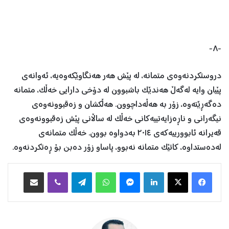
-٨-
دروستکردنەوەی متمانە، لە پێش هەر هەنگاوێکەوەیە، ئەوانەی
پێیان وایە لەگەڵ هەندێک باشبوون لە دۆخی دارایی خەڵک، متمانە
دەگەڕێتەوە، زۆر بە هەڵەداچوون. هەڵکشان و زەقبوونەوەی
نیگەرانی و ناڕەزایەتییەکانی خەڵک لە ساڵانی پێش زەقبوونەوەی
قەیرانە ئابوورییەکەی ٢٠١٤ بەدواوە بوون. خەڵک متمانەی
لەدەستداوە، کاتێک متمانە نەبوو، پاساو زۆر دەبن بۆ ڕەتکردنەوە.
Facebook
X
LinkedIn
Messenger
WhatsApp
Telegram
Viber
هاوبه‌شكردن به‌ ئیمه‌یڵ