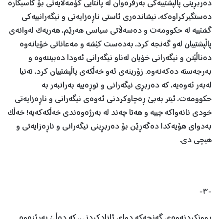
دەربڕینی پاڵپشتییەکی بەرفرەوان لە پانتایی کۆمەڵایەتی بۆ کاسبکارە
دەستگیرکراوەکە، نیشاندەری ئاستی ناڕەزایەتی و نیگەرانییەکی
گشتییە لە حکوومەت و دەسەڵاتی سیاسی هەرێم، هەریەک لەوانەی
پاڵپشتییان لەو گەنجە کرد، بەدەست کێشە و مەعاناتی خۆیانەوە
دەناڵێنن و نیگەرانی خۆیان لەناو نیگەرانی ئەودا دەبیننەوە و
بەرجەستە دەکەنەوە. زۆرینەی ئەو خەڵکەی پاڵپشتییان کرد، تەنیا
لەبەر ئەوەیە، کە دەربڕی نیگەرانی و توڕەییە بەرانبەر بە
حکوومەت، ئیتر بەبێ ڕەچاوکردنی ئەوەی نیگەرانی و ناڕەزایەتی
خودی نانەواکە چییە و هەتا چەند لە بەرژەوەندی خەڵکەکەیە! خەڵک
بەدوای هۆیەکدا دەگەڕێن بۆ دەربڕینی نیگەرانی و ناڕەزایەتی و
هیچی دی.
-٣-
ڕوونکردنەوەی گەنجەکە دوای ئازادکردنی، کە دەڵێ بەڕێزەوە