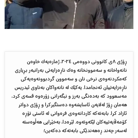
ڕۆژی ٨ی کانوونی دووەمی ٢٠٢٤، ژمارەیەک خاوەن
نانەواخانە و سەموونخانە وەک ناڕەزایەتی بەرانبەر بڕیاری
کەمکردنەوەی نرخی نان و سەموون گردبوونەوەیەکی
ناڕەزایەتییان ئەنجامدا. یەکێک لە نانەواکان بەناوی ئیدریس
مەسعوود کە بەدەنگی بەرز و نیگەرانی زۆرەوە قسەی کرد،
هەمان ڕۆژ لەلایەن ئاسایشەوە دەستگیرکرا و ڕۆژی دواتر
ئازاد کرا. بابەتەکە کاردانەوەی فرەوانی لە ئاستی تۆڕە
کۆمەڵایەتییەکان لێکەوتەوە. لێرەدا، بەخێرایی هەڵوەستە
لەسەر چەند ڕەهەندێکی بابەتەکە دەکەین؛