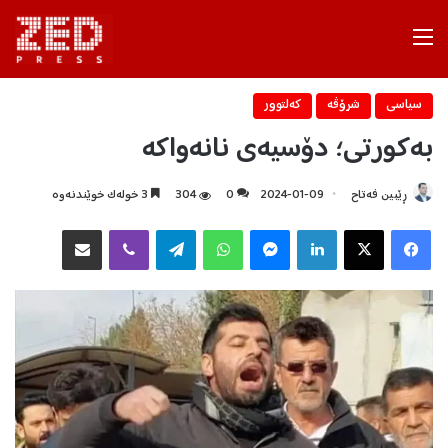
Menu
سیاسی
شرۆڤه‌
كه‌لتوور
بەکورتی؛ دۆسیەی نانەواکە
ڕێبین فه‌تاح
2024-01-09
0
304
3 خولەک خوێندنەوە
Facebook
X
LinkedIn
Messenger
WhatsApp
Telegram
Viber
هاوبه‌شكردن به‌ ئیمه‌یڵ