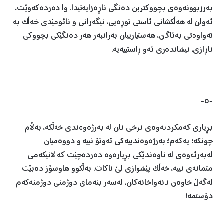
بەرزبوونەوەی بچووکترین دەنگی ناڕەزایەتیدا. وا دەردەکەوێت،
ئەوان لە هەڵکشانی ئاستی توڕەیی، نیگەرانی و نائومێدی خەڵک بە
تەواوەتی بەئاگان، هەستیارییان بەرانبەر هەر دەنگێکی بچووکی
ناڕازی، نیشاندەری ئەو ڕاستییەیە.
-٥-
بڕیاری کەمکردنەوەی نرخی نان لە بەرژەوەندی خەڵکە، بەڵام
چونکە؛ یەکەم؛ بەرژەوەندییەکی ئەوتۆ نییە و دووەمیان
لەبەرئەوەی لە ناوەندێکی بڕیارەوە دەردەچێت کە لانیکەمی
متمانەی نییە، خەڵک پێشوازی لێ ناکات. بەڵکوو هاوسۆز دەبێت
لەگەڵ خاوەن نانەواخانەکان، لەسەر بنەمای دوژمنی دوژمنەکەم
دۆستمە!