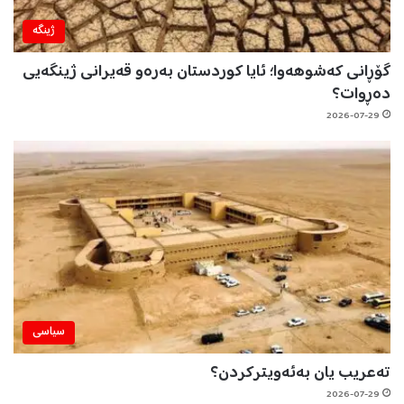
ژینگه‌
گۆڕانی کەشوهەوا؛ ئایا کوردستان بەرەو قەیرانی ژینگەیی
دەڕوات؟
2026-07-29
سیاسی
تەعریب یان بەئەویترکردن؟
2026-07-29