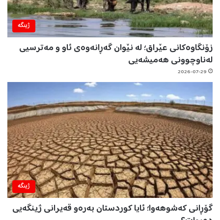
ژینگه‌
زۆنگاوەکانی عێراق؛ لە نێوان گەڕانەوەی ئاو و مەترسیی
لەناوچوونی هەمیشەیی
2026-07-29
ژینگه‌
گۆڕانی کەشوهەوا؛ ئایا کوردستان بەرەو قەیرانی ژینگەیی