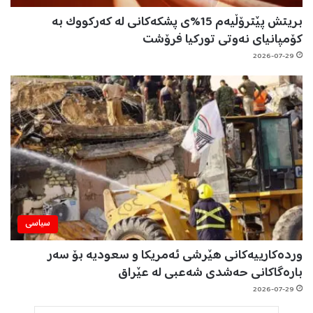
بریتش پێترۆڵیەم 15%ی پشکەکانی لە کەرکووک بە
کۆمپانیای نەوتی تورکیا فرۆشت
2026-07-29
سیاسی
وردەکارییەکانی هێرشی ئەمریکا و سعودیە بۆ سەر
بارەگاکانی حەشدی شەعبی لە عێراق
2026-07-29