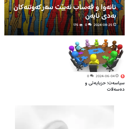
نانەوا و قەساب نەبێت سەركەوتنەكان
بەدی نایەن
176
0
2024-08-25
0
2024-06-04
سیاسەت؛ حزبایەتی و
دەسەڵات