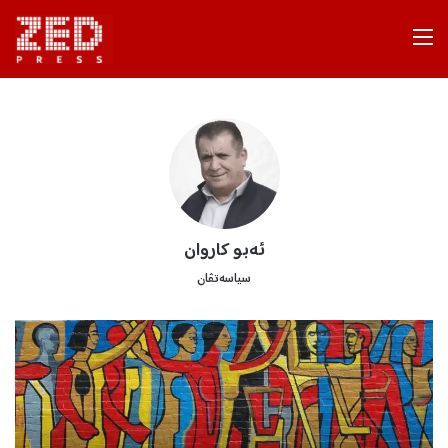
Menu
ئەبو کاروان
سیاسەتڤان