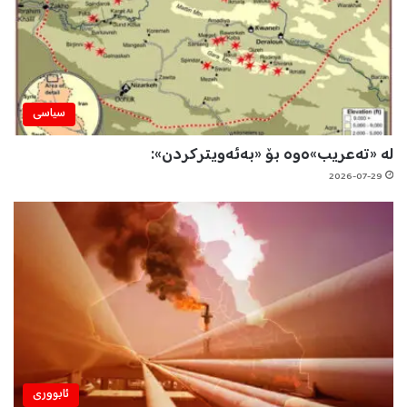
سیاسی
لە «تەعریب»ەوە بۆ «بەئەویترکردن»:
2026-07-29
ئابووری