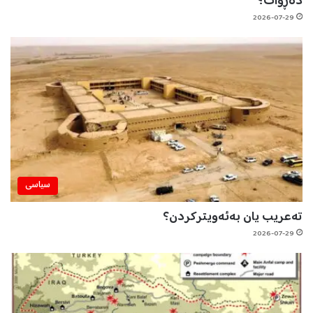
دەڕوات؟
2026-07-29
سیاسی
تەعریب یان بەئەویترکردن؟
2026-07-29