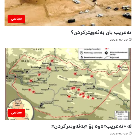
سیاسی
تەعریب یان بەئەویترکردن؟
2026-07-29
سیاسی
لە «تەعریب»ەوە بۆ «بەئەویترکردن»:
2026-07-29