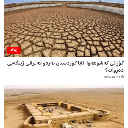
ژینگه‌
گۆڕانی کەشوهەوا؛ ئایا کوردستان بەرەو قەیرانی ژینگەیی
دەڕوات؟
2026-07-29