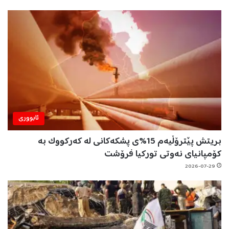
ئابووری
بریتش پێترۆڵیەم 15%ی پشکەکانی لە کەرکووک بە
کۆمپانیای نەوتی تورکیا فرۆشت
2026-07-29