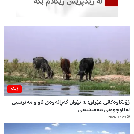
ژینگه‌
زۆنگاوەکانی عێراق؛ لە نێوان گەڕانەوەی ئاو و مەترسیی
لەناوچوونی هەمیشەیی
2026-07-29