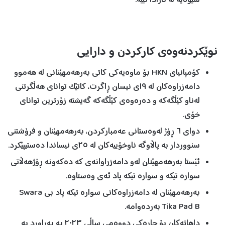
شێوەیە لە ئارادا نییە.
نوێکردنەوەی کارکردن و دارایی
کۆمپانیای HKN بۆ ماوەیەکی کاتی بەرهەمهێنانی لە هەموو
دامەزراوەکان لە ١٩ی نیسان ڕاگرت، کاتێک توانای هەڵگرتنی
لەناو کێڵگەکە و دەرەوەی کێڵگەکە گەیشتە زۆرترین توانای
خۆی.
دوای ٦ ڕۆژ لەوەستانی عەمبارکردن، بەرهەمهێنان و فرۆشتنی
سنووردار بە پاڵاوگە ناوخۆییەکان لە ٢٥ی نیساندا دەستیپێکرد.
ئێستا بەرهەمهێنان لەو دامەزراوانەی کە دەکەونە ڕۆژهەڵاتی
سوارە تیکە و سوارە تیکە پاد ئەی وەستاوە.
بەرهەمهێنان لە دامەزراوەکانی سوارە تیکە پاد بی Swara
Tika Pad B بەردەوامە.
داهاتەکان بۆ چارەکی دووەمی ساڵی ٢٠٢٣ بە بەراورد بە