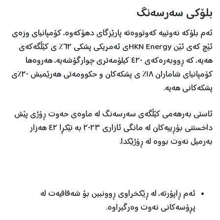
بلۆکی سەرسەنگ
ئەم بلۆکە نەوتییە کەوتووەتە پارێزگای دهۆکەوە، کۆمپانیای وزەی
ئێچ کەی ئێن HKN Energyی ئەمریکی پشکی ٦٢٪ ی کێڵگەکەی
هەیە، کە ڕووبەرەکەی ٤٢٠ کیلۆمەتری چوارگۆشەیە، هەروەها
کۆمپانیای شاماران ١٨٪ ی پشکەکان و حکوومەتی هەرێمیش ٢٠٪ی
پشکەکانی هەیە.
ئاستی بەرهەمی کێڵگەی سەرسەنگ ​​لە ماوەی حەوت ڕۆژی پێش
داخستنی بۆڕییەکان لە مانگی ئازاری ٢٠٢٣ بە تێکڕا ٤٢ هەزار
بەرمیل نەوت بووە لە ڕۆژێکدا.
ئەم ڕاپۆرتە، لە ڕێکخراوی ڕوونبین بۆ شەفافیەت لە
پڕۆسەکانی نەوت وەرگیراوە.