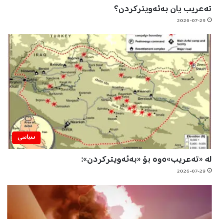
تەعریب یان بەئەویترکردن؟
2026-07-29
سیاسی
لە «تەعریب»ەوە بۆ «بەئەویترکردن»:
2026-07-29