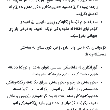
سەقامگیری دارایی، هەروەها هیچ نیازێکیشی دەرنەبڕیوە کە
پابەندبوونە گرێبەستییە هەبووەکانی حکوومەتی هەرێم لە
ئەستۆ بگرێت.
سەرئەنجام ئێستا ڕێگایەکی ڕوون نابینین بۆ ئەوەی
کۆمپانیای HKN لە ماوەیەکی نزیکدا نەوت بە نرخی بازاڕی
جیهانی بفرۆشێت.
کۆمپانیای HKN پێی وایە بارودۆخی کوردستان بە سەختی
دەمێنێتەوە تا:
گۆڕانکاری لە داینامیکی سیاسی نێوان بەغدا و تورکیا دەبێتە
هۆی دەستپێکردنەوەی بۆڕییەکە. هەروەها،
حکوومەتی هەرێم و حکوومەتی عێراق بگەنەتە ڕێککەوتنێکی
هەمیشەیی بۆ دڵنیابوون لەوەی ڕێز لە مەرجە گرێبەستە
هەنووکەییەکان سەبارەت بە وەرگرتنەوەی تێچوون و مافی
نەوت بگرێت. کۆمپانیای HKN پێی وایە ڕێککەوتنێکی لەو