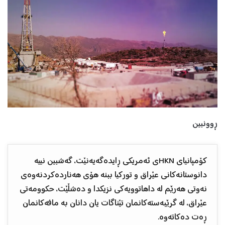
ڕوونبین
کۆمپانیای HKNی ئەمریکی ڕایدەگەیەنێت، گەشبین نییە
دانوستانەکانی عێراق و تورکیا ببنە هۆی هەناردەکردنەوەی
نەوتی هەرێم لە داهاتوویەکی نزیکدا و دەشڵێت، حکوومەتی
عێراق، لە گرێبەستەکانمان تێناگات یان دانان بە مافەکانمان
ڕەت دەکاتەوە.