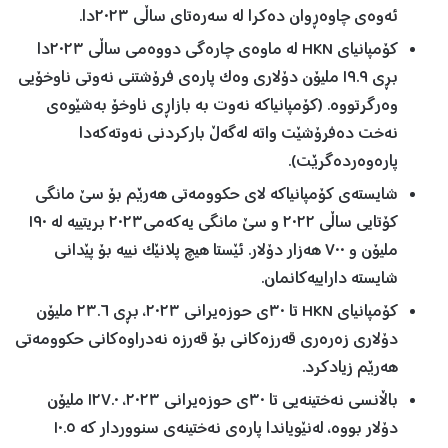
ئەوەی چاوەڕوان دەکرا لە سەرەتای ساڵی ٢٠٢٣دا.
کۆمپانیای HKN لە ماوەی چارەگی دووەمی ساڵی ٢٠٢٣دا
بڕی ١٩.٩ ملیۆن دۆلاری وەک پارەی فرۆشتنی نەوتی ناوخۆیی
وەرگرتووە. (کۆمپانیاکە نەوت بە بازاڕی ناوخۆ بەشێوەی
نەخت دەفرۆشێت واتە لەگەڵ بارکردنی نەوتەکەدا
پارەوەردەگرێت).
شایستەی کۆمپانیاکە لای حکوومەتی هەرێم بۆ سێ مانگی
کۆتایی ساڵی ٢٠٢٢ و سێ مانگی یەکەمی٢٠٢٣ بریتییە لە ١٩٠
ملیۆن و ٧٠٠ هەزار دۆلار. ئێستا هیچ پلانێک نییە بۆ پێدانی
شایستە داراییەکانمان.
کۆمپانیای HKN تا ٣٠ی حوزەیرانی ٢٠٢٣، بڕی ٢٣.٦ ملیۆن
دۆلاری زەرەری قەرزەکانی بۆ قەرزە نەدراوەکانی حکوومەتی
هەرێم زیادکرد.
باڵانسی نەختینەیی تا ٣٠ی حوزەیرانی ٢٠٢٣، ١٢٧.٠ ملیۆن
دۆلار بووە، لەنێویاندا پارەی نەختینەی سنووردار کە ١٠.٥