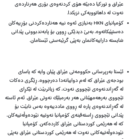
عێراق و تورکیا دەبێتە هۆی کردنەوەی بۆری هەرناردەی
نەوت لە داهاتوویەکی نزیکدا.
کۆمپانیای HKN بەنیازی ئەوە نییە هەناردەکردنی بۆڕییەکان
دەستپێبکاتەوە، بەبێ دیدێکی ڕوون بۆ پابەندبوونی پێدانی
شایستە داراییەکانمان بەپێی گرێبەستی ئێستامان.
ئێستا بەرپرسانی حکوومەتی عێراق پێیان وایە کە یاسای
بودجەی عێراق کە لەم دواییانەدا دەرچووە، ڕێگری دەکات
لە گەڕاندنەوەی تێچووی نەوت، کە زیاتربێت لە تێکڕای
تێچووی بەرهەمهێنانی هەر بەرمیلێک نەوتی عێراق. ئەم ئاستە
لە گەڕاندنەوەی پارە لە ڕووی ماددییەوە بەس نابێت بۆ
پێدانی تێچووی ڕاستەقینەی کۆمپانیا نەوتییە نێودەوڵەتییەکان،
کە لە هەرێمی کوردستانی عێراق کاردەکەن. کۆمپانیا
نێودەوڵەتییەکانی نەوت لە هەرێمی کوردستانی عێراق بەپێی