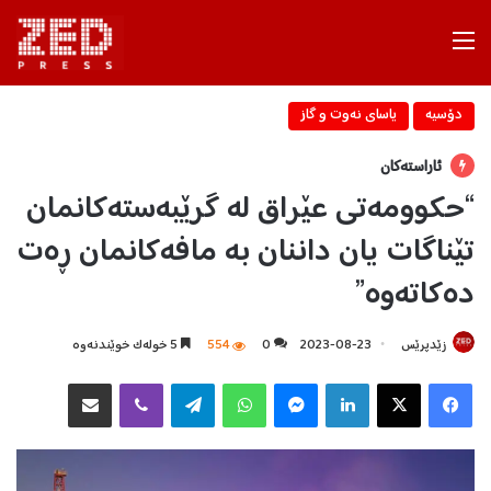
Menu
دۆسیه‌
یاسای نه‌وت و گاز
ئاراستەکان
“حکوومەتی عێراق لە گرێبەستەکانمان
تێناگات یان داننان بە مافەکانمان ڕەت
دەکاتەوە”
زێدپرێس
2023-08-23
0
554
5 خولەک خوێندنەوە
Facebook
X
LinkedIn
Messenger
WhatsApp
Telegram
Viber
هاوبه‌شكردن به‌ ئیمه‌یڵ