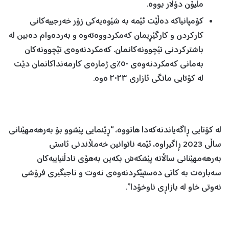
ملیۆن دۆلار بووە.
کۆمپانیاکە دەڵێت ئێمە بە شێوەیەکی زۆر خەرجییەکانی
کارکردن و کارگێڕیمان کەمکردووەتەوە و بەردەوام دەبین لە
باشترکردنی تێچوونەکانمان. کەمکردنەوەی تێچوونەکان
بەمانی کەمکردنەوەی ٥٠٪ی ژمارەی کارمەنداکانمان دێت
لە کۆتایی مانگی ئازاری ٢٠٢٣ ەوە.
لە کۆتایی ڕاگەیاندنەکەدا هاتووە، “ڕێنمایی پێشوو بۆ بەرهەمهێنانی
ساڵی 2023 ڕاگیراوە، ئێمە ناتوانین خەمڵاندنی ئاستی
بەرهەمهێنانی ساڵانە پێشکەش بکەین بەهۆی نادڵنیاییەکان
سەبارەت بە کاتی دەستپێکردنەوەی نەوت و ناجیگیری فرۆشی
نەوتی خاو لە بازاڕی ناوخۆدا”.