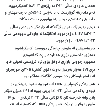
هەمان ماوەی ساڵی ٢٠٢٢ بە ڕێژەی ٨٢.٣% کەمیکردووە.
ئەم دابەزینە گوزارشت لە دابەزینی 54.5%ی بەرهەمهێنان و
دابەزینی 61.2%ی نرخی بەدیهاتووی نەوت دەکات.
نرخی بەرمیلێک نەوتی کێڵگەکە لە چارەگی دووەمی ساڵی
٢٠٢٣دا ٤١.٤٧ دۆلار بووە، لەکاتێکدا لە چارەگی دووەمی ساڵی
٢٠٢٢دا ١٠٦.٨٧ دۆلار بووە.
بەرهەمهێنان لە ماوەی چارەگی دووەمدا کەمکرایەوە
بەهۆی داخستنی بۆڕی هەناردە و ڕەنگدانەوەی
سنوورداربوونی بازاڕی ناوخۆ بۆ زیاترە فرۆشتنی نەوتی خاو.
بڕی ٤٧١ هەزار بەرمیل نەوت (کۆی گشتی) تا ٣٠ی حوزەیران
لە دامەزراوەکانی دەرەوەی کێڵگەکە هەڵگیرابوو.
تەنیا پشکی کۆمپانیای HKN لە خەرجییە سەرمایەییەکان بۆ
نیوەی یەکەمی ساڵی ٢٠٢٣دا بریتی بووە لە ٣٩.١ ملیۆن دۆلار.
پلان وایە خەرجییەکان تا کۆتایی ساڵی ٢٠٢٣ نزیکەی ١٠ بۆ ١٥
ملیۆن دۆلاری تر بێت، تەنیا پشکی HKN، کە کەمترە لە ٨٠٪