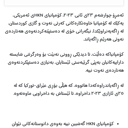
ئەمڕۆ چوارشەم ٢٣ی ئابی ٢٠٢٣، کۆمپانیای HKNی ئەمریکی،
یەکێک لە کۆمپانیا خاوەنکارەکانی کەرتی نەوت و گازی کوردستان،
لە ڕاگەیەنراوێکدا، نیگەرانی خۆی لە دەستپێنەکردنەوەی هەناردەی
نەوتی هەرێم ڕاگەیاند.
کۆمپانیاکە دەڵێت، تا دیدێکی ڕوونی نەبێت بۆ وەرگرتنی شایستە
داراییەکانیان بەپێی گرێبەستی ئێستایان، بەنیازی دەستپێکردنەوەی
هەناردەی نەوت نییە.
لە ڕاگەیاندراوەکەدا هاتووە، کە هێڵی بۆڕی عێراق-تورکیا کە لە
٢٥ی ئازاری ٢٠٢٣ داخراوە، تا ئێستاش بە داخراویی ماوەتەوە.
کۆمپانیای HKN گەشبین نییە بەوەی دانوستانەکانی نێوان