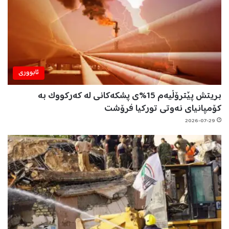
ئابووری
بریتش پێترۆڵیەم 15%ی پشکەکانی لە کەرکووک بە
کۆمپانیای نەوتی تورکیا فرۆشت
2026-07-29