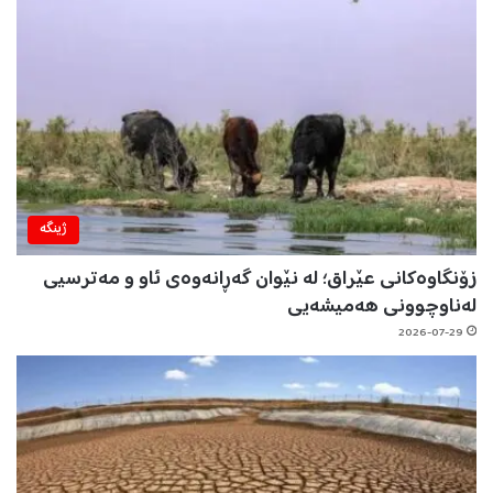
ژینگه‌
زۆنگاوەکانی عێراق؛ لە نێوان گەڕانەوەی ئاو و مەترسیی
لەناوچوونی هەمیشەیی
2026-07-29