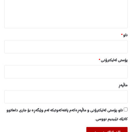
ا
ن
*
ناو
*
پۆستی ئەلیکترۆنی
*
ماڵپه‌ڕ
ناو، پۆستی ئەلیکترۆنی و ماڵپەڕەکەم پاشەکەوتبکە لەم وێبگەڕە بۆ جاری داهاتوو
کاتێک تێبینیم نووسی.