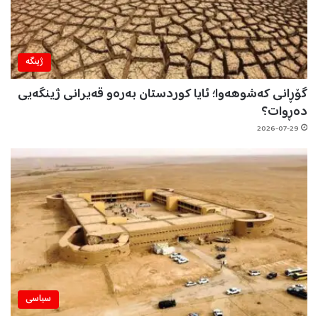
ژینگه‌
گۆڕانی کەشوهەوا؛ ئایا کوردستان بەرەو قەیرانی ژینگەیی
دەڕوات؟
2026-07-29
سیاسی