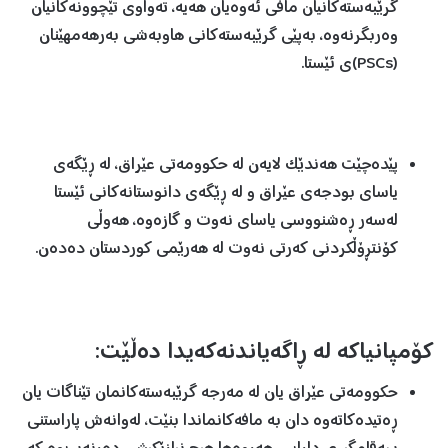
گرێبەستەکانیان مافی ئەوەیان هەیە، تەواوی تێچوونەکانیان
وەربگرنەوە، بەپێی گرێبەستەکانی هاوبەشی بەرهەمهێنان
(PSCs)ی ئێستا.
پێدەچێت هەندێک لایەن لە حکوومەتی عێراق، لە ڕێگەی
یاسای بودجەی عێراق و لە ڕێگەی دانوستانەکانی ئێستا
لەسەر ڕەشنووسی یاسای نەوت و گازەوە، هەوڵی
کۆنتڕۆڵکردنی کەرتی نەوت لە هەرێمی کوردستان دەدەن.
کۆمپانیاکە لە ڕاگەیاندنەکەیدا دەڵێت:
حکوومەتی عێراق یان لە مەرجە گرێبەستەکانمان تێناگات یان
ڕەتیدەکاتەوە دان بە مافەکانماندا بنێت، لەوانەش پاراستنی