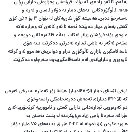
یەکەم، تا ئەو ڕادەی کە بۆند-فرۆشتنی وەزارەتی دارایی ڕۆڵی
هەیە، ئاڵوگۆڕەکانی بەهای دینار بە دۆلار ئاسان و نەرم و
لەسەرخۆ دەبن، هەمیشە گۆڕانکارییەکان لە نێوان ٣ بۆ ٥٪ی کۆی
گشتی بەهای دینار دەبێت؛ ئەمە تا ئەو کاتەی کە وەزارەتەکە
ماوەی بۆندفرۆشتن زیاتر نەکات. بەڵام فاکتەرەکانی دووەم و
سێیەم ئەگەر بە باشی ئیدارە نەدرێن، دەکرێت ببنە هۆی
ناسەقامگیری بازاڕی ئاڵوگۆڕی دراو و دواتریش هەموو ئەو گرفتە
ئابووری و داراییانەی لەم ناسەقامگیرییەوە سەرچاوە دەگرێت.
نرخی ئێستای دینار (١$١٤٧٠دینار)، هێشتا زۆر کەمترە لە نرخی فەرمی
کە (١$١٣٢٠ دینار)ە، ئەمەش دەرەنجامێکی ڕاستەوخۆی
دواکەوتوویی ئیدارەدانی دارایی گشتی و ئابوورییە کرێخۆرییەکەی
عێراقە. سەرەتا باجی زیادەڕۆییکردنە لە پشت بەستن بە
هاوردەکردن (بۆ نمونە لە ٢٠٢٣ عێراق بە بەهای ٧٥ ملیار دۆلار