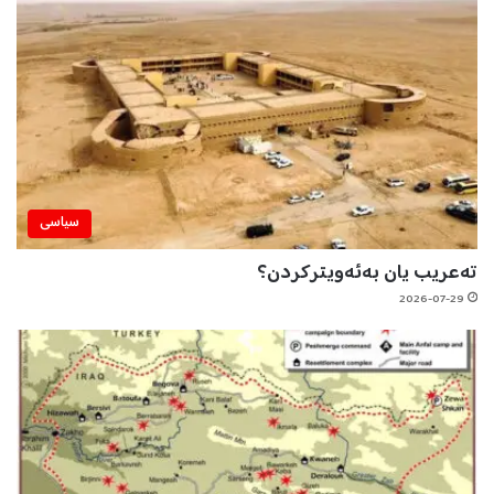
سیاسی
تەعریب یان بەئەویترکردن؟
2026-07-29