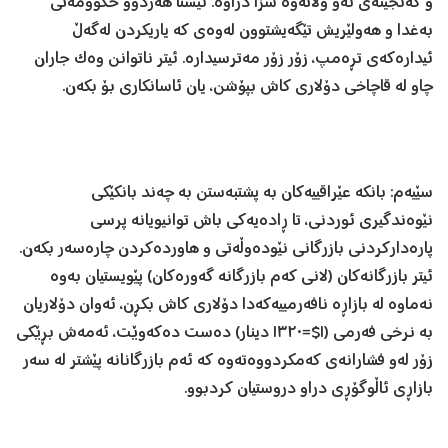
و گەنجینەی ئەو وڵاتەوە سزا دراوە. ئێستا هەردوو حکوومەتی
بەغدا و هەولێریش تێگەیشتوون لەوەی کە یاریکردن لەگەڵ
ئیدارەکەی تڕەمپ، زۆر زۆر مەترسیدارە. ئیتر ناتوانن وەک جاران
چاو لە قاچاخی دۆلاری کاش بپۆشن، یان ئاسانکاری بۆ بکەن.
سێیەم: بانکە عێراقییەکان بە پشتبەستن بە چەند بانکێکی
نێوەندگیری ئوردنی، تا ڕادەیەکی باش توانیویانە پرسی
پارەدارکردنی بازرگانی نێودەوڵەتی و هاوردەکردن چارەسەر بکەن.
ئیتر بازرگانەکان (لانی کەم بازرگانە گەورەکان) پێویستیان بەوە
نەماوە لە بازاڕە نافەرمییەکەدا دۆلاری کاش بکڕن، ئەوان دۆلاریان
بە نرخی فەرمی (١$=١٣٢٠ دینار) دەست دەکەوێت، ئەمەش بڕێکی
زۆر لەو فشارانەی کەمکردووەتەوە کە ئەم بازرگانانە پێشتر لە سەر
بازاڕی ئاڵوگۆڕی دراو دروستیان کردبوو.