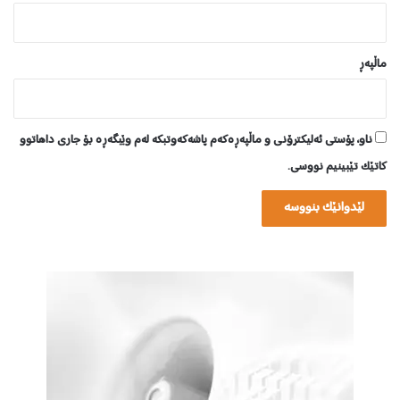
ماڵپه‌ڕ
ناو، پۆستی ئەلیکترۆنی و ماڵپەڕەکەم پاشەکەوتبکە لەم وێبگەڕە بۆ جاری داهاتوو
کاتێک تێبینیم نووسی.