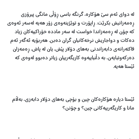
لە دوای ئەم سێ هۆکارە، گرنگە باسی ڕۆڵی مانگی پیرۆزی
ڕەمەزانیش بکرێت. ڕاپۆرت و توێژینەوەی زۆر هەیە لەسەر ئەوەی
کە چۆن لە ڕەمەزاندا خواست لە سەر ماددە خۆراکییەکان زیاد
دەکات و دواجاریش نرخەکانیان گران دەبن. هەربۆیە ئەگەر ئەم
فاکتەرانەی دابەزاندنی بەهای دۆلار پێش، یان لە پاش، ڕەمەزان
دەرکەوتبایەن، بە دڵنیاییەوە کاریگەرییان زیاتر دەبوو لەوەی کە
ئێستا هەیە.
ئێستا دیارە هۆکارەکان چین و بۆچی بەهای دۆلار دابەزی، بەڵام
مانا و کاریگەرییەکانی چین؟ و چۆنن؟