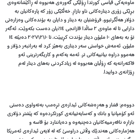
ماوەیەکی قیاسی کورتدا ڕۆڵێکی گەورەی هەبووە لە ڕاکێشانەوەی
بڕێکی زۆری دینارەکانی ناو بازاڕ. خەڵکێکی زۆر کە پارەکانیان بە
دۆلار هەڵگرتبوو، فرۆشتیان بە دینار و دایان بە بۆندەکانی وەزارەتی
دارایی تا لە ماوەی ٢ ساڵدا قازانجی ١٤٪یان دەست بکەوێت. ئەگەر
تۆ بە بەهای ١٠ ملیۆن دینار بۆندت کڕیبێت، تا ١٠\٢\٢٠٢٧ دەبێتە ١٤
ملیۆن. ئەمەش خواستی سەر دیناری بەهێز کرد لە بەرانبەر دۆلار و
هەموو دراوە بیانییەکانی تر. ئەمە یەکەم و کاریگەرترینی ئەو
فاکتەرانەیە کە ڕۆڵیان هەبووە لە زیادکردنی بەهای دینار لەم
ڕۆژانەی دواییدا.
دووەم: فشار و هەڕەشەکانی ئیدارەی تڕەمپ بەتەواوی دەستی
ئەو کۆمپانیا و بانک و کەسایەتییانەی کورتکردەوە کە پێشتر دۆلاری
بازاڕە نافەرمییەکانیان دەچنیەوە و دەیاننارد بۆ قاسە و
هەژمارەکانی هەندێک وڵاتی دراوسێ کە لە لایەن ئیدارەی ئەمریکا