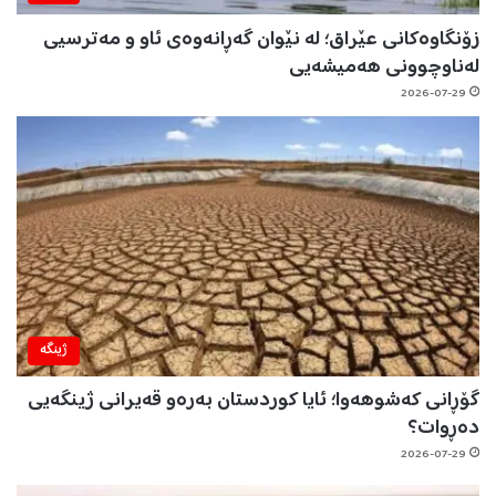
زۆنگاوەکانی عێراق؛ لە نێوان گەڕانەوەی ئاو و مەترسیی
لەناوچوونی هەمیشەیی
2026-07-29
ژینگه‌
گۆڕانی کەشوهەوا؛ ئایا کوردستان بەرەو قەیرانی ژینگەیی
دەڕوات؟
2026-07-29