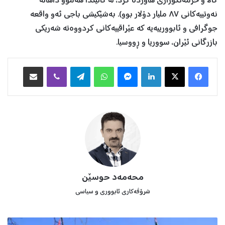
کاڵا و خزمەتگوزاری هاوردە کرد، لە کاتێکدا هەموو داهاتە
نەوتییەکانی ٨٧ ملیار دۆلار بوو). بەشێکیشی باجی ئەو واقعە
جوگرافی و ئابوورییەیە کە عێراقییەکانی کردووەتە شەریکی
بازرگانی ئێران، سووریا و ڕووسیا.
Facebook
X
LinkedIn
Messenger
WhatsApp
Telegram
Viber
هاوبه‌شكردن به‌ ئیمه‌یڵ
محەمەد حوسێن
شرۆڤەکاری ئابووری و سیاسی
ه