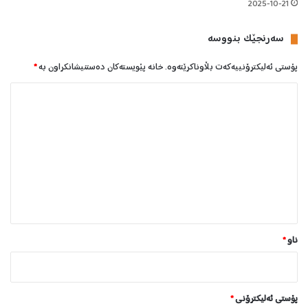
2025-10-21
سه‌رنجێک بنووسە
پۆستی ئەلیکترۆنییەکەت بڵاوناکرێتەوە.
خانە پێویستەکان دەستنیشانکراون بە
*
ل
ێ
د
و
ا
ن
*
ناو
*
پۆستی ئەلیکترۆنی
*