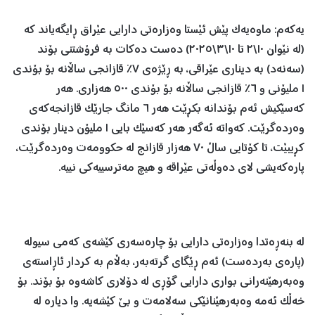
یەکەم: ماوەیەک پێش ئێستا وەزارەتی دارایی عێراق ڕایگەیاند کە
(لە نێوان ١٠\٢ تا ١٠\٣\٢٠٢٥) دەست دەکات بە فرۆشتنی بۆند
(سەنەد) بە دیناری عێراقی، بە ڕێژەی ٧٪ قازانجی ساڵانە بۆ بۆندی
١ ملیۆنی و ٦٪ قازانجی ساڵانە بۆ بۆندی ٥٠٠ هەزاری. هەر
کەسێکیش ئەم بۆندانە بکڕێت هەر ٦ مانگ جارێک قازانجەکەی
وەردەگرێت. کەواتە ئەگەر هەر کەسێک بایی ١ ملیۆن دینار بۆندی
کڕیبێت، تا کۆتایی ساڵ ٧٠ هەزار قازانج لە حکوومەت وەردەگرێت،
پارەکەیشی لای دەوڵەتی عێراقە و هیچ مەترسییەکی نییە.
لە بنەڕەتدا وەزارەتی دارایی بۆ چارەسەری کێشەی کەمی سیولە
(پارەی بەردەست) ئەم ڕێگای گرتەبەر، بەڵام بە کردار ئاڕاستەی
وەبەرهێنەرانی بواری دارایی گۆڕی لە دۆلاری کاشەوە بۆ بۆند. بۆ
خەڵک ئەمە وەبەرهێنانێکی سەلامەت و بێ کێشەیە. وا دیارە لە