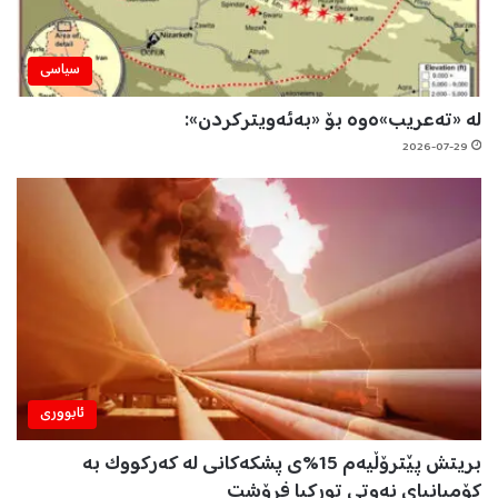
سیاسی
لە «تەعریب»ەوە بۆ «بەئەویترکردن»:
2026-07-29
ئابووری
بریتش پێترۆڵیەم 15%ی پشکەکانی لە کەرکووک بە
کۆمپانیای نەوتی تورکیا فرۆشت