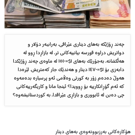
چەند ڕۆژێکە بەهای دیناری عێراقی، بەراببەر دۆلار و
دواتریش دراوە قورسە بیانییەکانی تر، لە بازاڕدا ڕوو لە
هەڵکشانە، بەجۆرێک بەهای ١$=١٥١٠ لە ماوەی چەند ڕۆژێکدا
دابەزی بۆ ١$=١٤٧٠ دینار و هەندێک جار کەمتریش. لێرەدا
هەوڵ دەدەم زۆر بە کورتی وەڵامی ئەو پرسیارە بدەمەوە
کە ئەم گۆڕانکارییە بۆ ڕوویدا؟ ئینجا مانا و کاریگەرییەکانی
چی دەبن لە ئابووری و بازاڕی عێراقدا، بە کوردستانیشەوە؟
هۆکارەکانی بەرزبوونەوەی بەهای دینار