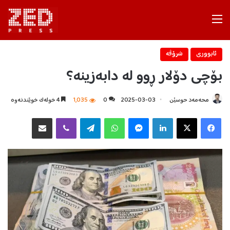
Menu
ئابووری
شرۆڤه‌
بۆچی دۆلار ڕوو لە دابەزینە؟
محەمەد حوسێن
2025-03-03
0
1,035
4 خولەک خوێندنەوە
Facebook
X
LinkedIn
Messenger
WhatsApp
Telegram
Viber
هاوبه‌شكردن به‌ ئیمه‌یڵ