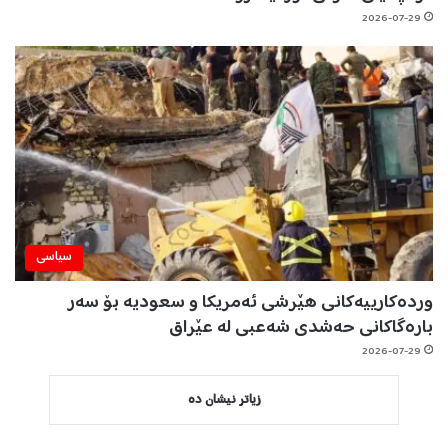
2026-07-29
سیاسی
وردەکارییەکانی هێرشی ئەمریکا و سعودیە بۆ سەر
بارەگاکانی حەشدی شەعبی لە عێراق
2026-07-29
زیاتر نیشان دە