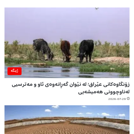
ژینگه‌
زۆنگاوەکانی عێراق؛ لە نێوان گەڕانەوەی ئاو و مەترسیی
لەناوچوونی هەمیشەیی
2026-07-29