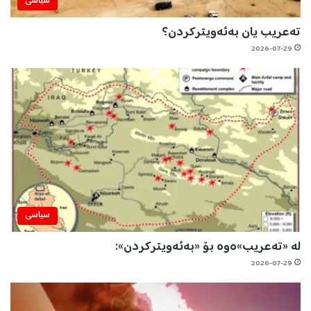
سیاسی
تەعریب یان بەئەویترکردن؟
2026-07-29
سیاسی
لە «تەعریب»ەوە بۆ «بەئەویترکردن»:
2026-07-29