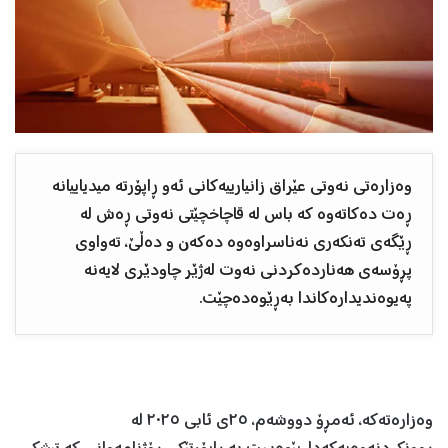
وەزارەتی نەوتی عێراق زانیارییەکانی ئەو ڕاپۆرتە میدیاییانە
ڕەت دەکاتەوە کە باس لە قاچاخچێتی نەوتی ڕەش لە
ڕێگەی تەنکەری نەناسراوەوە دەکەن و دەڵێ، تەواوی
پڕۆسەی هەناردەکردنی نەوت لەژێر چاودێری لایەنە
پەیوەندیدارەکاندا بەڕێوەدەچێت.
وەزارەتەکە، ئەمڕۆ دووشەم، ٢٥ی ئابی ٢٠٢٥ لە