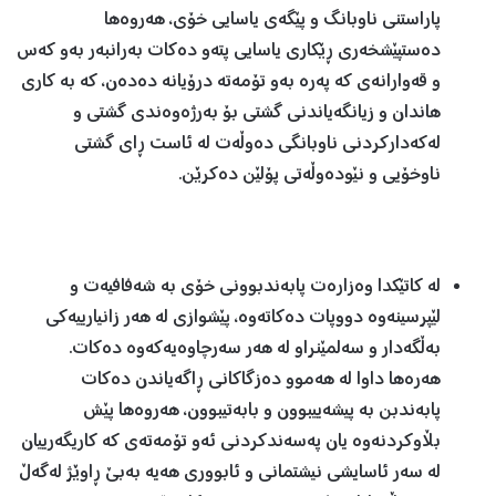
پاراستنی ناوبانگ و پێگەی یاسایی خۆی، هەروەها
دەستپێشخەری ڕێکاری یاسایی پتەو دەکات بەرانبەر بەو کەس
و قەوارانەی کە پەرە بەو تۆمەتە درۆیانە دەدەن، کە بە کاری
هاندان و زیانگەیاندنی گشتی بۆ بەرژەوەندی گشتی و
لەکەدارکردنی ناوبانگی دەوڵەت لە ئاست ڕای گشتی
ناوخۆیی و نێودەوڵەتی پۆلێن دەکرێن.
لە کاتێکدا وەزارەت پابەندبوونی خۆی بە شەفافیەت و
لێپرسینەوە دووپات دەکاتەوە، پێشوازی لە هەر زانیارییەکی
بەڵگەدار و سەلمێنراو لە هەر سەرچاوەیەکەوە دەکات.
هەرەها داوا له هەموو دەزگاکانی ڕاگەیاندن دەکات
پابەندبن به پیشەییبوون و بابەتیبوون، هەروەها پێش
بڵاوکردنەوه یان پەسەندکردنی ئەو تۆمەتەی که کاریگەرییان
له سەر ئاسایشی نیشتمانی و ئابووری هەیه بەبێ ڕاوێژ لەگەڵ