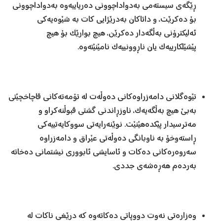
ڕێگەی سیستەمی بەدواداچوونی دەریاییەوە بەدواداچوونی
بۆ دەکرێت، و داتاکان بەدرێژایی کات بە شێوەیەکی
ئەلیکترۆنی بەڵگەدار دەکرێن، هیچ بوارێک بۆ هیچ
پێشێلکارییەک یان ناڕوونییەک نامێنێتەوە.
تێوەگلانی دامەزراوەکانی دەوڵەت لە تۆمەتەکانی قاچاخچێتی
بەبێ هیچ بەڵگەیەک، ناوزڕاندنی گشتی قبوڵنەکراو و
مەترسیدار پێکدەهێنێت. نوێنەرایەتی سووکایەتییەکی
ڕاستەوخۆ بە ناوبانگی دەوڵەتی عێراق و دامەزراوە
سەروەرەکانی دەکات و ئاسایشی ئابووری نیشتمانی دەخاتە
بەردەم هەڕەشەی جددی.
وەزارەتی نەوت دووپاتی دەکاتەوە کە درێغی ناکات لە