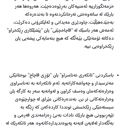
خزمەتگوزارییە ئەمنییەکان بەڕێوەدەچێت. هەروەها هەر
بارێک لە ساتەوەختی تەرخانکردنەوە تا بەندەرەکە
بەجێدەهێڵێت، چاودێری مەیدانی و ئەلیکترۆنی دەکرێت،
ئەمەش هەر باسێک لە “قاچاخچێتی” یان “پێشێلکاری ڕێکخراو”
دەکاتە تۆمەتێکی بێبەڵگە کە هیچ بنەمایەکی پیشەیی یان
ڕێکخراوەیی نییە.
باسکردنی “تانکەری نەناسراو” یان “تۆڕی قاچاخ” بوختانێکی
مەترسیدار و چەواشەکارانەیە. ئەم تانکەرانە بە نەناسراوی
وەزارەتەکەمان وەسف کراون و لەوانەیە سەر بە کارگە یان
وەزارەتەکانی تر بن. بەندەرەکانی عێراق لە چوارچێوەی
سیستەمێکی ڕێکخستنی تونددا کاردەکەن کە ڕێگە بە
تێپەڕبوونی هیچ بارێک نادات بەبێ ڕەزامەندی فەرمی و
بەڵگەدار لەلایەن لایەنە پەیوەندیدارەکانەوە. هەر تانکەرێک لە