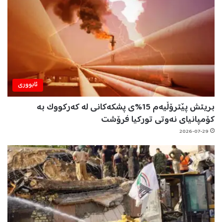
ئابووری
بریتش پێترۆڵیەم 15%ی پشکەکانی لە کەرکووک بە
کۆمپانیای نەوتی تورکیا فرۆشت
2026-07-29