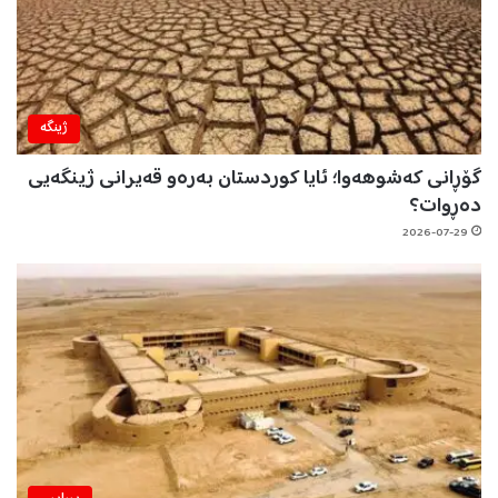
ژینگه‌
گۆڕانی کەشوهەوا؛ ئایا کوردستان بەرەو قەیرانی ژینگەیی
دەڕوات؟
2026-07-29