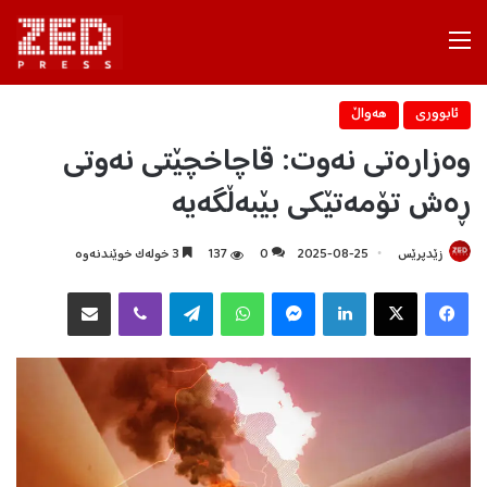
Menu
ئابووری
هه‌واڵ
وەزارەتی نەوت: قاچاخچێتی نەوتی
ڕەش تۆمەتێکی بێبەڵگەیە
زێدپرێس
2025-08-25
0
137
3 خولەک خوێندنەوە
Facebook
X
LinkedIn
Messenger
WhatsApp
Telegram
Viber
هاوبه‌شكردن به‌ ئیمه‌یڵ