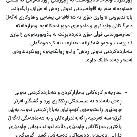
ڕوونکردنەوەیەکەدا، پێوەست بە ڕاپۆرتێکی ڕۆژنامەوانی کە تیشکی
خستووەتە سەر بە قاچاخبردنی نەوتی ڕەش لە عێراق، ڕایگەیاند،
پابەندبوونی تەواوی خۆی بە شەفافیەتی پیشەیی و هاوکاری لەگەڵ
دەزگاکانی چاودێری و دادوەری دووپاتدەکاتەوە. وەزارەتەکە
“سەرسوڕمانی قوڵی خۆی دەردەبڕێت لە بڵاوبوونەوەی زانیاری
نادروست و چەواشەکارانە سەبارەت بە کردەوەگەلی
هەناردەکردنی نەوتی ڕەش” و لەو ڕوانگەیەوە ڕوونکردنەوەی
لەسەر چەند خاڵێک داوە.
سەرجەم کارەکانی بەبازاڕکردن و هەناردەکردنی نەوتی
ڕەش پابەندە بە سیستمێکی ڕێککاری ورد و گشتگیر، لەژێر
چاودێری ڕاستەوخۆی کۆمپانیای بەبازاڕکردنی نەوت. بەپێی
گرێبەستە فەرمییە ڕاگەیەندراوەکان و بە هەماهەنگی لەگەڵ
باڵاترین دەزگاکانی چاودێری وڵات، لەوانە دیوانی چاودێری
دارایی، دەستەی دەستپاکی، دەسەڵاتی گشتی گومرگ، و