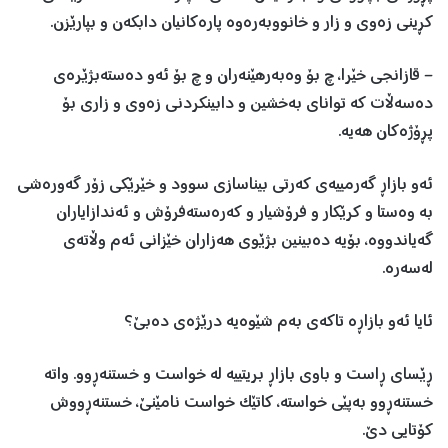
کڕينی زەوی و زار و خانووبەرەوە پارەکانيان دابکەن و بپارێزن.
– قازانجی خێرا، چ بۆ وەبەرهێنەران و چ بۆ ئەو دەستەبژێرەی
دەسەڵات کە توانای بەخشين و دابينکردنی زەوی و زاری بۆ
پڕۆژەکان هەيە.
ئەو بازاڕ گەرمييەی کەرتی بيناسازی سوود و خێرێکی زۆر گەورەشی
بە وەستا و کرێکار و فرۆشيار و کەرەستەفرۆش و ئەندازاياران
گەیاندووە، بۆيە دەبينين بژێوی هەزاران خێزانی ئەم وڵاتەی
لەسەرە.
ئايا ئەو بازاڕە تاکەی بەم شێوەيە درێژەی دەبێ؟
ڕێسای ڕاست و باوی بازاڕ بريتيیە لە خواست و خستنەڕوو. واتە
خستنەڕوو بەپێی خواستە، کاتێک خواست نامێنێ، خستنەڕووش
کۆتايی دێ.