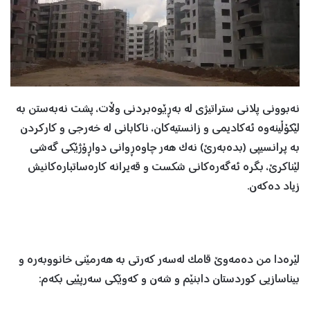
نەبوونی پلانی ستراتیژی لە بەڕێوەبردنی وڵات، پشت نەبەستن بە
لێکۆڵینەوە ئەکادیمی و زانستیەکان، ناکابانی لە خەرجی و کارکردن
بە پرانسيپی (بدەبەرێ) نەک هەر چاوەڕوانی دواڕۆژێکی گەشی
لێناکرێ، بگرە ئەگەرەکانی شکست و قەيرانە کارەساتبارەکانيش
زياد دەکەن.
لێرەدا من دەمەوێ قامک لەسەر کەرتی بە هەرمێنی خانووبەرە و
بيناسازیی کوردستان دابنێم و شەن و کەوێکی سەرپێیی بکەم: