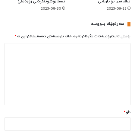
ا
تیلەرسن‌ بۆ بارزانی
بێسەروشوێنکردنی زۆرەملێ
2023-08-30
2023-09-23
سه‌رنجێک بنووسە
پۆستی ئەلیکترۆنییەکەت بڵاوناکرێتەوە.
خانە پێویستەکان دەستنیشانکراون بە
*
ل
ێ
د
و
ا
ن
*
ناو
*