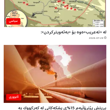
سیاسی
لە «تەعریب»ەوە بۆ «بەئەویترکردن»:
2026-07-29
ئابووری
بریتش پێترۆڵیەم 15%ی پشکەکانی لە کەرکووک بە