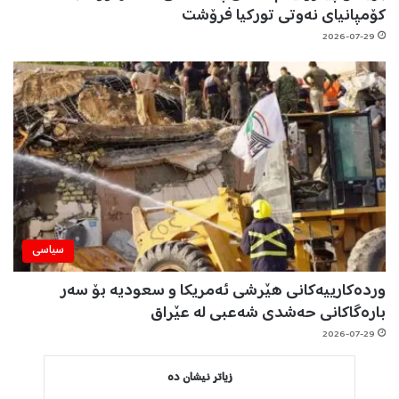
کۆمپانیای نەوتی تورکیا فرۆشت
2026-07-29
سیاسی
وردەکارییەکانی هێرشی ئەمریکا و سعودیە بۆ سەر
بارەگاکانی حەشدی شەعبی لە عێراق
2026-07-29
زیاتر نیشان دە