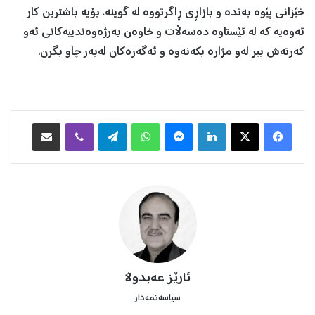
خێزانی پێوە بەندە و بازاڕی ڕاگرتووە لە گوينە، بۆيە باشترين کار
ئەوەيە کە لە ئێستاوە دەسەڵات و خاوەن بەرژەوەندییەکانی ئەو
کەرتەش بير لەو مژارە بکەنەوە و ئەگەرەکان لەبەر چاو بگرن.
Facebook
X
LinkedIn
Messenger
WhatsApp
Telegram
Viber
هاوبه‌شكردن به‌ ئیمه‌یڵ
ئارێز عەبدوڵا
سیاسەتمەدار