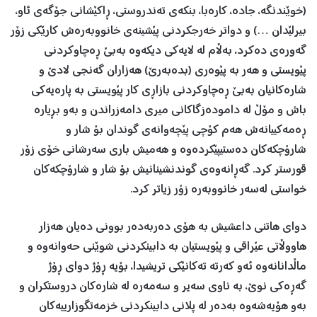
(خوێندنگە، جادە، کارەبا، بنکەی تەندروستی، ڕاکێشانی جۆگەی ئاو،
بيرلێدان …) و دواتر خەرجکردنی پێشينەی خانووبەرەش کارێکی زۆر
گەورەی دەکرد، بەڵام لە لايەکی ديکەوە بەبێ ڕەچاوکردنی
پێويستی و هەر بە پێوەری (بدەبەرێ) هەزاران گەنجی لادێ و
شارەکانيان بەبێ ڕەچاوکردنی بازاڕی کار پێويستی بە پارەيەکی
باش و مۆڵ لە دامودەزگاکانی ميری دامەزراندن و بەو بڕيارە
ڕەمەکيیانەش هەم کۆچی پێچەوانەی گوندان بۆ شار و
شارۆچکەکان دەستیپێکردەوە و هەميش باری سەرشانی خۆی زۆر
قورستر کرد. گەڕانەوەی گوندنشينانيش بۆ شار و شارۆچکەکان
خواستی لەسەر خانووبەرە زۆر زياتر کرد.
دوای هاتنی داعشيش بە هۆی دەربەدەر بوونی دەيان هەزار
هاووڵاتی عێراقی و پێویستیان بە دابینکردنی شوێنی حەوانەوە و
ماڵدانانەوە ئەو کەرتە تەکانێکی تريشيدا، بۆيە ڕۆژ دوای ڕۆژ
گەڕەکی نوێ، بە ناوی سەير و سەمەرە لە شارەکان دروستکران و
بەو هۆیەشەوە بەدەر لە پلانی دابینکردنی خزمەتگوزارییەکان