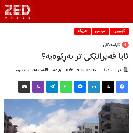
Menu
ئابووری
سیاسی
شرۆڤه‌
ئاراستەکان
ئایا قەيرانێکی تر بەڕێوەيە؟
ئارێز عەبدوڵا
2026-07-06
0
142
4 خولەک خوێندنەوە
Facebook
X
LinkedIn
Messenger
WhatsApp
Telegram
Viber
هاوبه‌شكردن به‌ ئیمه‌یڵ