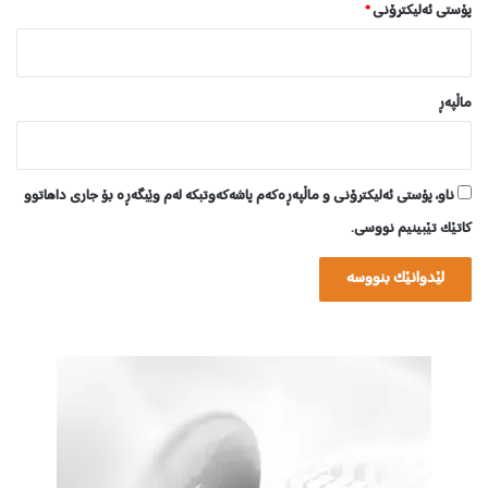
پۆستی ئەلیکترۆنی
*
ماڵپه‌ڕ
ناو، پۆستی ئەلیکترۆنی و ماڵپەڕەکەم پاشەکەوتبکە لەم وێبگەڕە بۆ جاری داهاتوو
کاتێک تێبینیم نووسی.