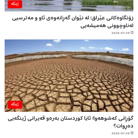
ژینگه‌
زۆنگاوەکانی عێراق؛ لە نێوان گەڕانەوەی ئاو و مەترسیی
لەناوچوونی هەمیشەیی
2026-07-29
ژینگه‌
گۆڕانی کەشوهەوا؛ ئایا کوردستان بەرەو قەیرانی ژینگەیی
دەڕوات؟
2026-07-29