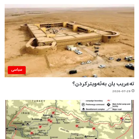
سیاسی
تەعریب یان بەئەویترکردن؟
2026-07-29