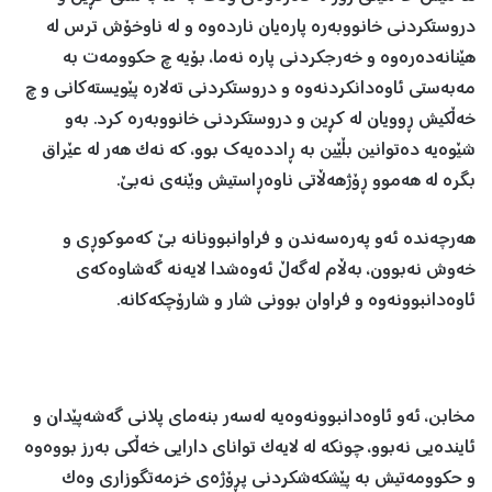
دروستکردنی خانووبەرە پارەيان ناردەوە و لە ناوخۆش ترس لە
هێنانەدەرەوە و خەرجکردنی پارە نەما، بۆيە چ حکوومەت بە
مەبەستی ئاوەدانکردنەوە و دروستکردنی تەلارە پێويستەکانی و چ
خەڵکيش ڕوويان لە کڕين و دروستکردنی خانووبەرە کرد. بەو
شێوەيە دەتوانين بڵێين بە ڕاددەیەك بوو، کە نەک هەر لە عێراق
بگرە لە هەموو ڕۆژهەڵاتی ناوەڕاستيش وێنەی نەبێ.
هەرچەندە ئەو پەرەسەندن و فراوانبوونانە بێ کەموکوڕی و
خەوش نەبوون، بەڵام لەگەڵ ئەوەشدا لایەنە گەشاوەکەی
ئاوەدانبوونەوە و فراوان بوونی شار و شارۆچکەکانە.
مخابن، ئەو ئاوەدانبوونەوەيە لەسەر بنەمای پلانی گەشەپێدان و
ئايندەيی نەبوو، چونکە لە لايەک توانای دارایی خەڵکی بەرز بووەوە
و حکوومەتيش بە پێشکەشکردنی پڕۆژەی خزمەتگوزاری وەک