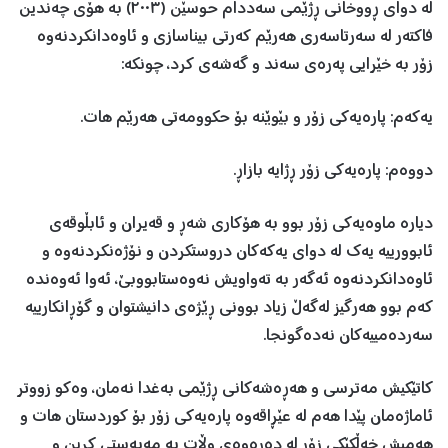
لە دوای ڕووخانی ڕژێمی سەددام حوسێن (٢٠٠٣) بە هۆی چەندين
فاکتەر لە سەرتاسەری هەرێم کەرتی بيناسازی و ئاوەدانکردنەوە
زۆر بە خێرايی پەرەی سەند و گەشەی کرد، چونکە:
يەکەم: پارەيەکی زۆر و بێوێنە بۆ حکوومەتی هەرێم هات.
دووەم: پارەیەکی زۆر ڕژایە بازاڕ.
ديارە ماوەيەکی زۆر بوو بە هۆکاری شەڕ و قەيران و ئابڵوقەی
ئابوورییە یەك لە دوای یەکەکان دروستکردن و نۆژەنکردنەوە و
ئاوەدانکردنەوە ئەگەر بە تەواويش نەوەستابووبێ، ئەوا ئەوەندە
کەم بوو هەرگيز لەگەڵ زياد بوونی ڕێژەی دانيشتوان و گۆڕانکاريیە
سەردەمییەکان نەدەگونجا.
کاتێکيش مەترسی و هەڕەشەکانی ڕژێمی بەغدا نەمان، وەکو زووتر
ئاماژەمان پێدا هەم لە عێڕاقەوە پارەيەکی زۆر بۆ کوردستان هات و
هەمیش خەڵکێکی زۆر لە دەرەوەی وڵات بە مەبەستی کڕين و