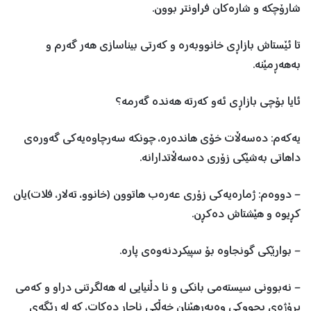
شارۆچکە و شارەکان فراونتر بوون.
تا ئێستاش بازاڕی خانووبەرە و کەرتی بيناسازی هەر گەرم و
بەهەڕمێنە.
ئايا بۆچی بازاڕی ئەو کەرتە هەندە گەرمە؟
يەکەم: دەسەڵات خۆی هاندەرە، چونکە سەرچاوەیەکی گەورەی
داهاتی بەشێکی زۆری دەسەڵاتدارانە.
– دووەم: ژمارەيەکی زۆری عەرەب هاتوون (خانوو، تەلار، فلات)يان
کڕيوە و هێشتاش دەکڕن.
– بوارێکی گونجاوە بۆ سپیکردنەوەی پارە.
– نەبوونی سيستەمی بانکی و نا دڵنيايی لە هەلگرتنی دراو و کەمی
پڕۆژەی بچووکی وەبەرهێنان خەڵکی ناچار دەکات، کە لە رێگەی