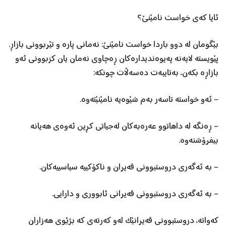
ئايا کەی خواست نامێنێ؟
بێگومان لە دوو باردا خواست نامێنێ: نەمانی پارە و تێربوونی بازاڕ.
پێويستە لايەنە پەيوەنديدارەکان ڕەچاوی نەمان يان کزبوونی ئەو
بازاڕە بکەن، بەتایبەت دەسەڵات چونکە:
– ئەو خواستە تاسەر بەم شێوەيە نامێنێتەوە.
– ڕەنگە لە داهاتوو عەرەبەکان لەجياتی کڕين ئەوەی هەيانە
بيفرۆشنەوە.
– بە ئەگەری دروستبوونی قەيران و ناکۆکيیە سياسيیەکان.
– بە ئەگەری دروستبوونی قەیرانی ئابووری و دارایی.
کەواتە، دروستبوونی قەیرانێک لەو کەرتەی کە بژێوی هەزاران