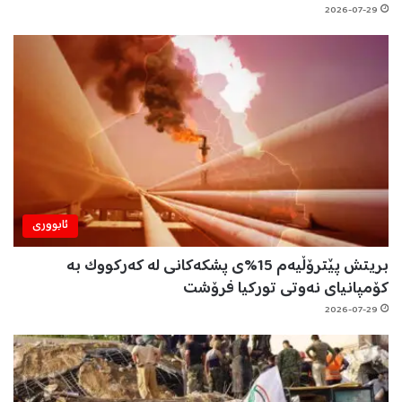
2026-07-29
ئابووری
بریتش پێترۆڵیەم 15%ی پشکەکانی لە کەرکووک بە
کۆمپانیای نەوتی تورکیا فرۆشت
2026-07-29