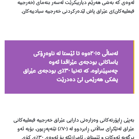
له‌وه‌ی كه‌ به‌شی هه‌رێم دیاریبكرێت له‌سه‌ر بنه‌مای (خه‌رجییه‌
فیعلییه‌كان)ی عێراق پاش لێده‌ركردنی خه‌رجییه سیادییه‌كان.
له‌ساڵی ٢٠١٥ه‌وه‌ تا ئێستا له‌ ناوه‌ڕۆكی
یاساكانی بودجه‌ی عێراقدا ئه‌وه‌
چه‌سپێنراوه‌، كه‌ ته‌نیا ٣٠٪ی بودجه‌ی عێراق
پشكی هه‌رێمی لێ ده‌درێت
به‌پێی ڕاپۆرته‌كانی وه‌زاره‌تی دارایی عێراق خه‌رجییه‌ فیعلییه‌كانی
عێراق له‌تێكڕای ساڵانی ڕابردوو له‌ (٧٠٪) تێنه‌په‌ڕیون، بۆیه‌ ئه‌و
بڕگه‌یه‌ ئه‌وكات و ئێستاش ئامرازێكه‌ بۆ ئه‌وه‌ی ٣٠٪ی كۆی