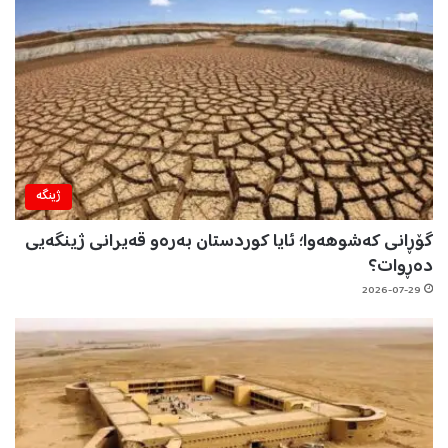
ژینگه‌
گۆڕانی کەشوهەوا؛ ئایا کوردستان بەرەو قەیرانی ژینگەیی
دەڕوات؟
2026-07-29