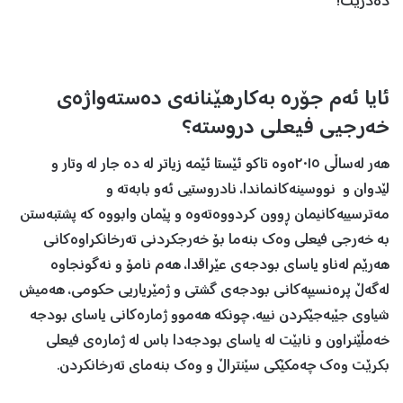
ده‌درێت!
ئایا ئه‌م جۆره‌ به‌كارهێنانه‌ی ده‌سته‌واژه‌ی
خه‌رجیی فیعلی دروسته‌؟
هه‌ر له‌ساڵی ٢٠١٥ه‌وه‌ تاكو ئێستا ئێمه‌ زیاتر له‌ ده‌ جار له‌ وتار و
لێدوان و نووسینه‌كانماندا، نادروستیی ئه‌و بابه‌ته ‌و
مه‌ترسییه‌كانیمان ڕوون كردووه‌ته‌وه‌ و پێمان وابووه‌ كه‌ پشتبه‌ستن
به‌ خه‌رجی فیعلی وه‌ك بنه‌ما بۆ خه‌رجكردنی ته‌رخانكراوه‌كانی
هه‌رێم له‌ناو یاسای بودجه‌ی عێراقدا، هه‌م نامۆ و نه‌گونجاوه‌
له‌گه‌ڵ پره‌نسیپه‌كانی بودجه‌ی گشتی و ژمێریاریی حكومی، هه‌میش
شیاوی جێبه‌جێكردن نییه، چونكه‌ هه‌موو ژماره‌كانی یاسای بودجه‌
خه‌مڵێنراون و نابێت له‌ یاسای بودجه‌دا باس له‌ ژماره‌ی فیعلی
بكرێت وه‌ك چه‌مكێكی سێنتراڵ و وه‌ك بنه‌مای ته‌رخانكردن.