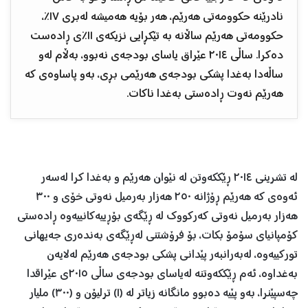
نادرێنه‌ حكوومه‌تی هه‌رێم، هه‌ر بۆیه‌ هه‌میشه‌ له‌بری ١٧٪،
حكوومه‌تی هه‌رێم ساڵانه‌ به‌ تێكڕایی نزیكه‌ی ١١٪ی ڕاده‌ست
ده‌كرا. ساڵی ٢٠١٤ عێراق یاسای بودجه‌ی نه‌بوو، به‌ڵام له‌و
ساڵه‌دا به‌غدا پشكی بودجه‌ی هه‌رێمی بڕی، به‌و پاساوه‌ی كه‌
هه‌رێم نه‌وت ڕاده‌ستی به‌غدا ناكات.
له‌ تشرینی ٢٠١٤ ڕێككه‌وتن له‌ نێوان هه‌رێم و به‌غدا كرا له‌سه‌ر
ئه‌وه‌ی كه‌ هه‌رێم ڕۆژانه‌ ٢٥٠ هه‌زار به‌رمیل نه‌وتی خۆی و ٣٠٠
هه‌زار به‌رمیل نه‌وتی كه‌ركووك له‌ ڕێگه‌ی بۆڕییه‌كانییه‌‌وه‌ ڕاده‌ستی
كۆمپانیای سۆمۆ بكات، بۆ فرۆشتنی له‌ڕێگه‌ی به‌نده‌ری جه‌یهانی
توركییه‌وه‌، له‌به‌رانبه‌ر پێدانی پشكی بودجه‌ی هه‌رێم له‌لایه‌ن
به‌غداوه‌، ئه‌م ڕێككه‌وتنه‌ له‌یاسای بودجه‌ی ساڵی ٢٠١٥ی عێراقدا
چه‌سپێنرا، به‌و پێیه‌ ده‌بوو مانگانه‌ زیاتر له‌ (١) ترلیۆن و (٣٠٠) ملیار