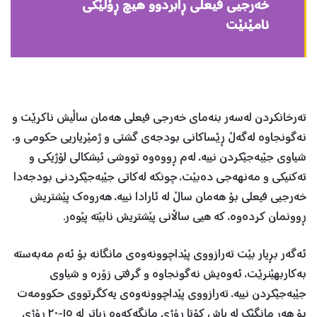
خه‌رجیی فیعلی ڕابردوو هیچ ڕۆڵێكی
نامێنێت
ته‌رخانكردن له‌سه‌ر بنه‌مای خه‌رجی فیعلی هه‌مان ساڵیش ناكرێت و
نه‌گونجاوه‌ له‌گه‌ڵ ڕێساكانی بودجه‌ی گشتی و ژمێریاریی حكومی و،
شیاوی جێبه‌جێكردن نییه‌، له‌م ڕووه‌وه‌ تووشی ئیشكالی لۆژیكی و
ته‌كنیكی و مه‌نهه‌جی ده‌بێت، چونكه‌ له‌كاتی جێبه‌جێكردنی بودجه‌دا
خه‌رجیی فیعلی بۆ هه‌مان ساڵ له‌ ئارادا نییه‌، هه‌روه‌ك پێشتریش
ڕوونمان كرده‌وه، کە‌ هیی ساڵانی پێشتریش نابێته‌ پێوه‌ر.
ئه‌گه‌ر بڕیار بێت ته‌رازووی پێداچوونه‌وه‌ی مانگانه‌ بۆ ئه‌م مه‌به‌سته‌
به‌كاربهێنرێت، ئه‌وه‌یش نه‌گونجاوه ‌و گرفتی زۆره‌ و شیاوی
جێبه‌جێكردن نییه‌، ته‌رازووی پێداچوونه‌وه‌ی یه‌كگرتووی حكوومه‌ت
بۆ هه‌ر مانگێك له‌ پاش كۆتا ڕۆژی مانگه‌كه‌وه‌ زیاتر له‌ ١٥-٢٠ ڕۆژی