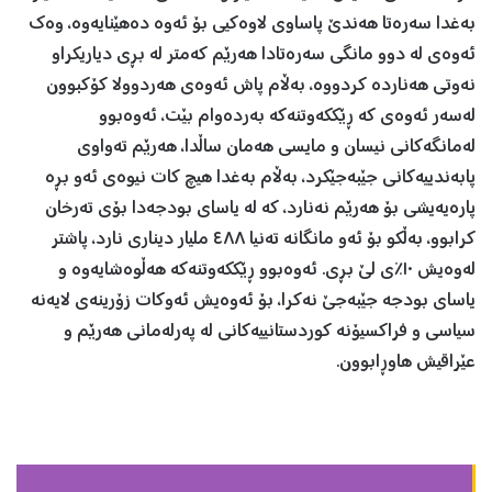
به‌غدا سه‌ره‌تا هه‌ندێ پاساوی لاوه‌كیی بۆ ئه‌وه‌ ده‌هێنایه‌وه،‌ وه‌ك
ئه‌وه‌ی له‌ دوو مانگی سه‌ره‌تادا هه‌رێم كه‌متر له‌ بڕی دیاریكراو
نه‌وتی هه‌نارده‌ كردووه‌، به‌ڵام پاش ئه‌وه‌ی هه‌ردوولا كۆكبوون
له‌سه‌ر ئه‌وه‌ی كه‌ ڕێككه‌وتنه‌كه‌ به‌رده‌وام بێت، ئه‌وه‌بوو
له‌مانگه‌كانی نیسان و مایسی هه‌مان ساڵدا، هه‌رێم ته‌واوی
پا‌به‌ندییەکانی جێبه‌جێكرد، به‌ڵام به‌غدا هیچ كات نیوه‌ی ئه‌و بڕه‌
پاره‌یه‌یشی بۆ هه‌رێم نه‌نارد، كه‌ له‌ یاسای بودجه‌دا بۆی ته‌رخان
كرابوو، به‌ڵكو بۆ ئه‌و مانگانه‌ ته‌نیا ٤٨٨ ملیار دیناری نارد، پاشتر‌
له‌وه‌یش ١٠٪ی لێ بڕی. ئه‌وه‌بوو ڕێکكه‌وتنه‌كه‌ هه‌ڵوه‌شایه‌وه‌ و
یاسای بودجه‌ جێبه‌جێ نه‌كرا، بۆ ئه‌وه‌یش ئه‌وكات زۆرینه‌ی لایه‌نه‌
سیاسی و فراكسیۆنه‌ كوردستانییه‌كانی له‌ په‌رله‌مانی هه‌رێم و
عێراقیش هاوڕابوون.