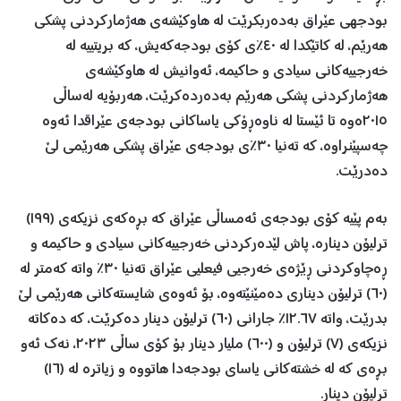
بودجهی‌ عێراق به‌ده‌ربكرێت له‌ هاوكێشه‌ی هه‌ژماركردنی پشكی
هه‌رێم، له‌ كاتێكدا له‌ ٤٠٪ی كۆی بودجه‌كه‌یش، كه‌ بریتییه‌ له‌
خه‌رجییه‌كانی سیادی و حاكیمه‌، ئه‌وانیش له‌ هاوكێشه‌ی
هه‌ژماركردنی پشكی هه‌رێم به‌ده‌رده‌كرێت، هه‌ربۆیه‌ له‌ساڵی
٢٠١٥ه‌وه‌ تا ئێستا له‌ ناوه‌ڕۆكی یاساكانی بودجه‌ی عێراقدا ئه‌وه‌
چه‌سپێنراوه‌، كه‌ ته‌نیا ٣٠٪ی بودجه‌ی عێراق پشكی هه‌رێمی لێ
ده‌درێت.
به‌م پێیه‌ كۆی بودجه‌ی ئه‌مساڵی عێراق كه‌ بڕه‌كه‌ی نزیكه‌ی (١٩٩)
ترلیۆن دیناره،‌ پاش لێده‌ركردنی خه‌رجییه‌كانی سیادی و حاكیمه‌ و
ڕه‌چاوكردنی ڕێژه‌ی خه‌رجیی فیعلیی عێراق ته‌نیا ٣٠٪ واته‌ كه‌متر له‌
(٦٠) ترلیۆن دیناری ده‌مێنێته‌وه‌، بۆ ئه‌وه‌ی شایسته‌كانی هه‌رێمی لێ
بدرێت، واته‌ ١٢.٦٧٪ جارانی (٦٠) ترلیۆن دینار ده‌كرێت، كه‌ ده‌كاته‌
نزیكه‌ی (٧) ترلیۆن و (٦٠٠) ملیار دینار بۆ كۆی ساڵی ٢٠٢٣، نه‌ك ئه‌و
بڕه‌ی كه‌ له‌ خشته‌كانی یاسای بودجه‌دا هاتووه ‌و زیاتره‌ له‌ (١٦)
ترلیۆن دینار.