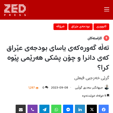
Menu
ئابووری
بودجه‌ی عێراق
شرۆڤه‌
ئاراستەکان
ته‌ڵه‌ گه‌وره‌كه‌ی یاسای بودجه‌ی عێراق‌
كه‌ی دانرا و چۆن پشكی هه‌رێمی پێوه‌
كرا؟
گرێی خه‌رجیی فیعلی
جیهانگیر سەدیق گوڵپی
2023-09-08
0
1,287
9 خولەک خوێندنەوە
Facebook
X
LinkedIn
Messenger
WhatsApp
Telegram
Viber
هاوبه‌شكردن به‌ ئیمه‌یڵ