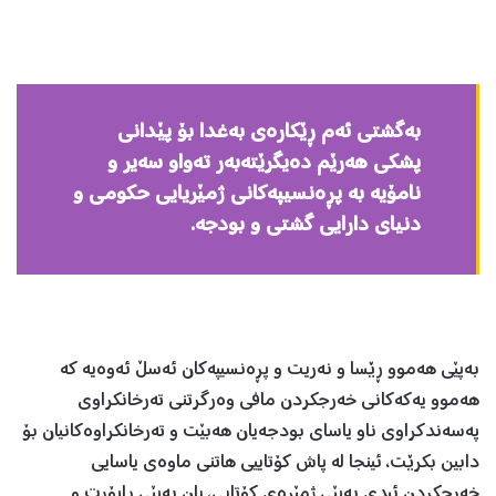
به‌گشتی ئه‌م ڕێكاره‌ی به‌غدا بۆ پێدانی
پشكی هه‌رێم ده‌یگرێته‌به‌ر ته‌واو سه‌یر و
نامۆیه‌ به پڕەنسیپه‌كانی ژمێریایی حكومی و
‌دنیای دارایی گشتی و بودجه‌.
به‌پێی هه‌موو ڕێسا و نه‌ریت و پڕه‌نسیپه‌كان ئه‌سڵ ئه‌وه‌یه‌ كه‌
هه‌موو یه‌كه‌كانی خه‌رجكردن مافی وه‌رگرتنی ته‌رخانكراوی
په‌سه‌ندكراوی ناو یاسای بودجه‌یان هه‌بێت و ته‌رخانكراوه‌كانیان بۆ
دابین بكرێت، ئینجا له‌ پاش كۆتاییی هاتنی ماوه‌ی یاسایی
خه‌رجكردن ئیدی به‌پێی ژمێره‌ی كۆتایی، یان به‌پێی ڕاپۆرت و