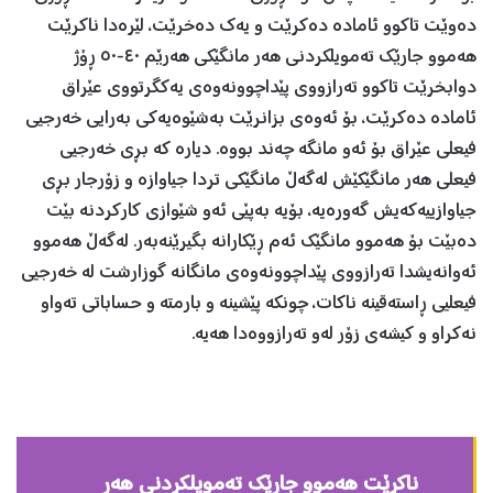
ده‌وێت تاكوو ئاماده‌ ده‌كرێت و یه‌ك ده‌خرێت، لێره‌دا ناكرێت
هه‌موو جارێك ته‌مویلكردنی هه‌ر مانگێكی هه‌رێم ٤٠-٥٠ ڕۆژ
دوابخرێت تاكوو ته‌رازووی پێداچوونه‌وه‌ی یه‌كگرتووی عێراق
ئاماده ‌ده‌كرێت، بۆ ئه‌وه‌ی بزانرێت به‌شێوه‌یه‌كی به‌رایی خه‌رجیی
فیعلی عێراق بۆ ئه‌و مانگه‌ چه‌ند بووه‌. دیاره‌ كه‌ بڕی خه‌رجیی
فیعلی هه‌ر مانگێكێش له‌گه‌ڵ مانگێكی تردا جیاوازه‌ و زۆرجار بڕی
جیاوازییه‌كه‌یش گه‌وره‌یه،‌ بۆیه‌ به‌پێی ئه‌و شێوازی كاركردنه‌ بێت
ده‌بێت بۆ هه‌موو مانگێك ئه‌م ڕێكارانه‌ بگیرێنه‌به‌ر. له‌گه‌ڵ هه‌موو
ئه‌وانه‌یشدا ته‌رازووی پێداچوونه‌وه‌ی مانگانه‌ گوزارشت له‌ خه‌رجیی
فیعلیی ڕاسته‌قینه ناكات‌، چونكه‌ پێشینه‌ و بارمته‌ و حساباتی ته‌واو
نه‌كراو و كیشه‌ی زۆر له‌و ته‌رازووه‌دا هه‌یه‌‌‌‌.
ناكرێت هه‌موو جارێك ته‌مویلكردنی هه‌ر