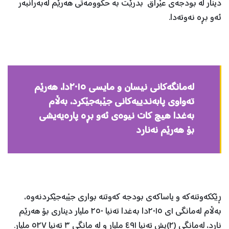
دینار له‌ بودجه‌ی عێراق بدرێت به‌ حكوومه‌تی هه‌رێم له‌به‌رانبه‌ر
ئه‌و بڕه‌ نه‌وته‌دا.
له‌مانگه‌كانی نیسان و مایسی ٢٠١٥دا، هه‌رێم
ته‌واوی پا‌به‌ندییەکانی جێبه‌جێكرد، به‌ڵام
به‌غدا هیچ كات نیوه‌ی ئه‌و بڕه‌ پاره‌یه‌یشی
بۆ هه‌رێم نه‌نارد
ڕێككه‌وتنه‌كه‌ و یاساكه‌ی بودجه‌ كه‌وتنه‌ بواری جێبه‌جێكردنه‌وه‌،
به‌ڵام له‌مانگی ١ی ٢٠١٥دا به‌غدا ته‌نیا ٢٥٠ ملیار دیناری بۆ هه‌رێم
نارد، له‌مانگی (٢)یش ته‌نیا ٤٩١ ملیار و له‌ مانگی ٣ ته‌نیا ٥٢٧ ملیار. ‌