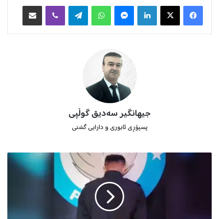
Facebook
X
LinkedIn
Messenger
WhatsApp
Telegram
Viber
هاوبه‌شكردن به‌ ئیمه‌یڵ
جیهانگیر سەدیق گوڵپی
پسپۆڕی ئابوری و دارایی گشتی
پ
ێ
ن
ج
و
ی