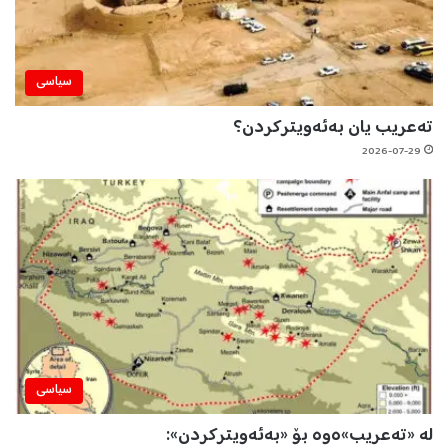
سیاسی
تەعریب یان بەئەویترکردن؟
2026-07-29
سیاسی
لە «تەعریب»ەوە بۆ «بەئەویترکردن»: