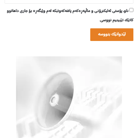
ناو، پۆستی ئەلیکترۆنی و ماڵپەڕەکەم پاشەکەوتبکە لەم وێبگەڕە بۆ جاری داهاتوو
کاتێک تێبینیم نووسی.