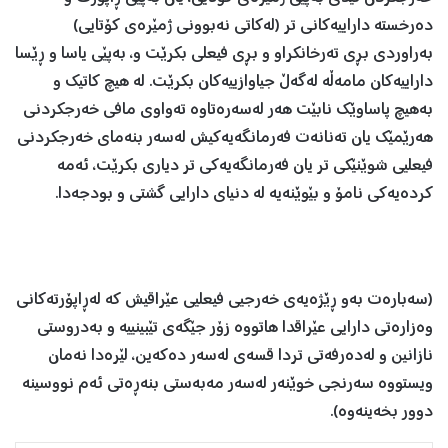
ده‌رخسته‌ داراییه‌كانی تر (له‌كاتی نه‌بوونی ژمێره‌ی كۆتایی)
به‌راوردی بڕی ته‌رخانكراو و بڕی فیعلی بكرێت و، به‌پێی یاسا و ڕێسا
داراییه‌كان مامه‌ڵه‌ له‌گه‌ڵ جیاوازییه‌كان بكرێت.‌ له‌ هیچ كاتیك و
به‌هیچ پاساوێك نابێت هه‌ر له‌سه‌ره‌تاوه‌ ته‌واوی مافی خه‌رجكردنی
هه‌رێمێك یان ته‌نانه‌ت فه‌رمانگه‌یه‌كیش له‌سه‌ر بنه‌مای خه‌رجكردنی
فیعلیی شوێنێكی تر یان فه‌رمانگه‌یه‌كی تر دیاری بكرێت، ئه‌مه‌
كرده‌یه‌كی نامۆ و بێوێنه‌یه‌ له ‌دنیای دارایی گشتی و بودجه‌دا.
(سه‌باره‌ت به‌و ڕێژه‌یه‌ی خه‌رجیی فیعلیی عێراقیش كه‌ له‌ڕاپۆرته‌كانی
وه‌زاره‌تی دارایی عێراقدا هاتووه‌ زۆر جێگه‌ی تێبینییه ‌و به‌دروستی
نازانین و له‌ده‌رفه‌تی تردا قسه‌ی له‌سه‌ر ده‌كه‌ین، لێره‌دا نه‌مان
ویستووه‌ سه‌رنجی خوێنه‌ر له‌سه‌ر مه‌به‌ستی بنه‌ڕه‌تی ئه‌م نووسینه‌
دوور بخه‌ینه‌وه‌).