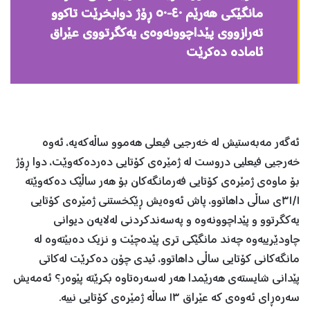
مانگێكی هه‌رێم ٤٠-٥٠ ڕۆژ دوابخرێت تاكوو
ته‌رازووی پێداچوونه‌وه‌ی یه‌كگرتووی عێراق
ئاماده ‌ده‌كرێت
ئه‌گه‌ر مه‌به‌ستیش له‌ خه‌رجیی فیعلی هه‌موو ساڵه‌كه‌یه‌، ئه‌وه‌‌
خه‌رجیی فیعلیی دروست له‌ ژمێره‌ی كۆتایی ده‌رده‌كه‌وێت، دوا ڕۆژ
بۆ ماوه‌ی ژمێره‌ی كۆتایی فه‌رمانگه‌كان بۆ هه‌ر ساڵێك ده‌كه‌وێته‌
٣١/١ی ساڵی داهاتوو‌، پاش ئه‌وه‌یش ڕێكخستنی ژمێره‌ی كۆتایی
یه‌كگرتوو و پێداچوونه‌وه‌ و په‌سه‌ندكردنی له‌لایه‌ن دیوانی
چاودێرییه‌وه‌ چه‌ند مانگێكی تری پێده‌چێت و نزیك ده‌بێته‌وه‌ له‌
مانگه‌كانی كۆتایی ساڵی داهاتوو، ئیدی چۆن ده‌كرێت له‌كاتی
پێدانی شایسته‌ی هه‌رێمدا هه‌ر له‌سه‌ره‌تاوه‌ بكرێته‌ پێوه‌ر؟ ئه‌مه‌یش
سه‌ره‌ڕای ئه‌وه‌ی كه‌ عێراق ١٣ ساڵه‌ ژمێره‌ی كۆتایی نییه‌.