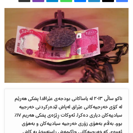
تاكو ساڵی ٢٠١٣ له ‌یاساكانی بودجه‌ی عێراقدا پشكی هه‌رێم
له‌ كۆی خه‌رجییه‌كانی عێراق له‌پاش لێده‌ركردنی خه‌رجییه‌
سیادییه‌كان دیاری ده‌كرا، ئه‌وكات ڕێژه‌ی پشكی هه‌ریم ١٧٪
بوو، به‌ڵام به‌هۆی زۆری خه‌رجییه‌ سیادییه‌كان و به‌هۆی
ئه‌وه‌ی كه‌ خه‌رجییه‌كانی حاكیمه‌ش ڕاسته‌وخۆ به‌ كاش