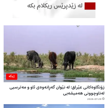
ژینگه‌
زۆنگاوەکانی عێراق؛ لە نێوان گەڕانەوەی ئاو و مەترسیی
لەناوچوونی هەمیشەیی
2026-07-29