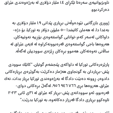
ناوبژیوانییەی سەرەتا تێکڕای ١.٤ ملیار دۆلاری لە بەرژەوەندی عێراق
دەرکردبوو.
ژووری بازرگانیی نێودەوڵەتی بڕیاری پێدانی ١.٩ ملیار دۆلاری بە
بەغدا دا، لە هەمان کاتیشدا ٥٠٠ ملیۆن دۆلار بە تورکیا، بۆ دژە-
داواکانی لەسەر کەم-توانایی گواستنەوەی بۆڕییە نەوتییەکان،
هەروەها باجی گواستنەوەی قەرەبوونەکراوە لە لایەن عێراق لە
ساڵانی نەوەتەکان. هەموو بڕەکان ڕێژەی سوودییان لەگەڵە.
پارێزەرەکانی تورکیا لە داواکەی پێنجشەم گوتیان، “کاتێک سوودی
پێش-بڕیاردان بە گونجاوی هەژمار دەکرێت بەگوێرەی بڕیارەکانی
دادوەر، ڕوونە دەبێت دادگا لە بەرژەوەندی تورکیا بڕیار بدات، نەک
عێراق، هەروەها بڕی ٧٦٦ ٩٤٦ ٩٥٦، لەگەڵ بڕەکانی دوای-
قەرەبوو، ئەو سوودانەی پێش-بڕیار کە عێراق لە ٣١ی ئابی ٢٠٢٣
تاوەکوو بڕیاری دادگا قەرزار دەکاتەوە، بە تورکیا بدرێت.”