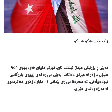
زێدپرێس-شکۆ شێرکۆ
بەپێی ڕاپۆرتێکی میدڵ ئیست ئای، تورکیا داوای قەرەبووی ٩٥٦
ملیۆن دۆلار لە عێراق دەکات، بەپێی بڕیارەکەی ژووری بازرگانیی
نێودەوڵەتی، کە سەرەتا بڕیاری پێدانی ١.٤ ملیار دۆلاری دەکردبوو
لە بەرژەوەندی عێراق.