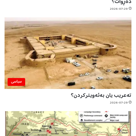
دەڕوات؟
2026-07-29
سیاسی
تەعریب یان بەئەویترکردن؟
2026-07-29