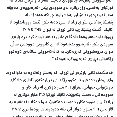
“ئەو سوودی پێش-قەرەبووەی دەچێتە سەر ئەو بڕەی دادگا بە
تورکیای بەخشی، زۆر زیاترە لەو سوودی پێش-قەرەبووەی دەچێتە
سەر ئەو بڕەی بە عێراق بەخشراوە. چونکە هەندێک لە
پێشێلکارییەکانی عێراق زیاد لە سێ دەیە پێش ئێستا ڕوویانداوە، لە
کاتێکدا گشت پێشێلکارییەکانی تورکیا لە نێوان ٢٠١٤ تا ٢٠١٨
ڕوویانداوە، هەروەها دادگا فرمانی بە هەردوولا کرد بڕە پارەی
سوودی پێش-قەرەبوو بدەنەوە، لە ١ی کانوونی دووەمی ساڵی
دوای دروستبوونی قەرزەکان، بە کەڵەکەبوونی ساڵانەی تاوەکوو
ڕێکەوتی بڕیاری قەرەبووکردنەوەکە.”
خەمڵاندنەکانی پارێزەرانی تورکیا، کە بەستراونەتەوە بە داواکەوە،
وای پیشان دەدەن، تاوەکوو ڕێکەوتی بڕیارەکەی ئاداری دادگای
ناوبژیوانی جیهانی، عێراق ٢.٦ ملیار دۆلاری لە زیانەکان و
سوودەکان دەست بکەوێت، کاتێک تورکیا ٣.٥ ملیار دۆلاری لە
زیانەکان و سوودەکان دەست دەکەوێت، وا دەکات ئەنقەرە بە
قازانجی ٩١٩ ملیۆن دۆلار لێی بێتە دەرەوە. هەروەها بڕی ٣٧.٧
ملیۆن دۆلار سوودیشیان هەڵداوەتەسەر، وەک سوودی دوای-