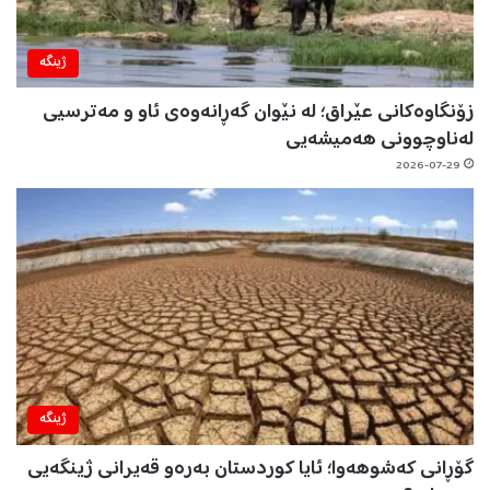
ژینگه‌
زۆنگاوەکانی عێراق؛ لە نێوان گەڕانەوەی ئاو و مەترسیی
لەناوچوونی هەمیشەیی
2026-07-29
ژینگه‌
گۆڕانی کەشوهەوا؛ ئایا کوردستان بەرەو قەیرانی ژینگەیی