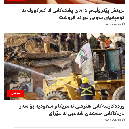
بریتش پێترۆڵیەم 15%ی پشکەکانی لە کەرکووک بە
کۆمپانیای نەوتی تورکیا فرۆشت
2026-07-29
سیاسی
وردەکارییەکانی هێرشی ئەمریکا و سعودیە بۆ سەر
بارەگاکانی حەشدی شەعبی لە عێراق
2026-07-29