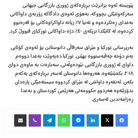
پێویستە ئەوە بزانرێت بڕیارەکەی ژووری بازرگانیی جیهانی
سەرکەوتنێکی بچووکە، بەهۆی ئەوەی دادگاکە زۆربەی داواکانی
بەغدای ڕەتکردەوە و تەنیا ٧٪ زیانە داواکراوەکانی بۆ قەرەبوو
کردەوە، لە کاتێکدا نزیکەی ٤٠٪ دژە-داواکانی تورکیای قبووڵ کرد.
بەرپرسانی تورکیا و عێراق سەرقاڵی دانوستانن بۆ ئەوەی کۆتایی
بەم دۆخە چەقبەستووە بهێنن. تورکیا دەیەوێت بەغدا دووەم
داوای لە ژووری بازرگانیی نێودەوڵەتی، سەبارەت بە ماوەی دوای
٢٠١٨، بکشێنێتەوە، هەروەها دانوستان لەسەر بڕیارەکەی یەکەم
بکەن. ئەنقەرە داواشی لە عێراق کردووە سیستەمێکی پارەدان
بدۆزێتەوە هەردوو حکوومەتی هەرێمی کوردستان و بەغدا
ڕەزامەندبن لەسەری.
Facebook
X
LinkedIn
Messenger
WhatsApp
Telegram
Viber
هاوبه‌شكردن به‌ ئیمه‌یڵ