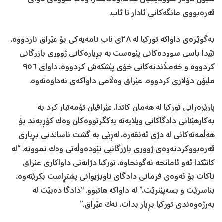
قەرەبووی مانگەکانی ئادار تا ئاب.
بەگوێرەی داواکە تورکیا لە ٢٨ی ئاب نامەیەکی بۆ عێراق ناردووە،
تێیدا باسی سوودەکانی پێوەست بە بڕیارەکانی ژووری بازرگانی
کردووە و خەمڵاندنەکانی خۆی پێشکەش کردووە، داوای ٩٥٦
ملیۆن دۆلاری کردووە. عێراق وەڵامی داواکەی نەداوەتەوە.
پارێزەرانی تورکیا لە هەمان کاتدا، عێراقیان تۆمەتبار کرد بە
بەکارهێنانی دادگاکانی ویلایەتە یەکگرتووەکان وەک کۆڕبەند بۆ
هەڵمەتەکانی لە دژی ئەنقەرە، لەڕێی بە گشت ناساندنی بڕیاری
قەرەبووکردنەوەی ژووری بازرگانیی نێودەوڵەتی وەک نموونە. “لە
کاتێکدا ئەو ئامانجە نەگونجاوە، تورکیا دژایەتی داواکاری عێراق
ناکات بۆ ئەوەی فرمانی دادگای ناوبژیوانی پشتڕاست بکرێتەوە،
بناسرێت و بسەپێنرێت،” لە داواکە هاتبوو. “دادگا دەبێت لە
بەرژەوەندی تورکیا بڕیار بدات، نەک عێراق.”