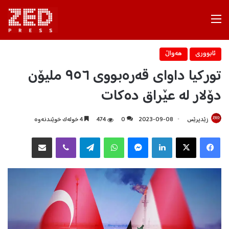
Menu
ئابووری
هه‌واڵ
تورکیا داوای قەرەبووی ٩٥٦ ملیۆن
دۆلار لە عێراق دەکات
زێدپرێس
2023-09-08
0
474
4 خولەک خوێندنەوە
Facebook
X
LinkedIn
Messenger
WhatsApp
Telegram
Viber
هاوبه‌شكردن به‌ ئیمه‌یڵ