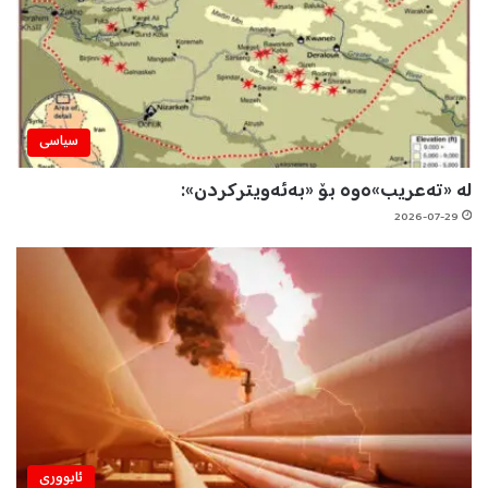
سیاسی
لە «تەعریب»ەوە بۆ «بەئەویترکردن»:
2026-07-29
ئابووری