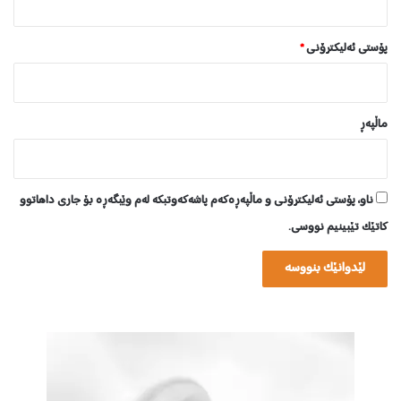
پۆستی ئەلیکترۆنی
*
ماڵپه‌ڕ
ناو، پۆستی ئەلیکترۆنی و ماڵپەڕەکەم پاشەکەوتبکە لەم وێبگەڕە بۆ جاری داهاتوو
کاتێک تێبینیم نووسی.