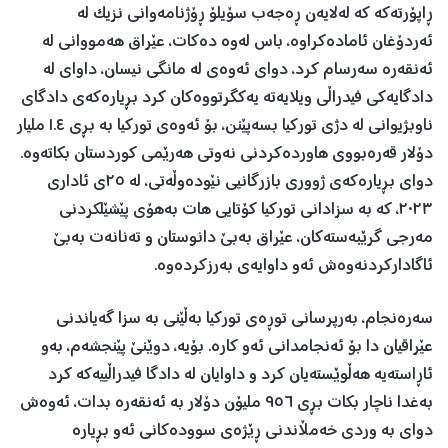
ڕاپۆرتەکە کە لەلایەن ڕەجەب سۆیلۆ ڕۆژنامەوانی نزیک لە
ئەردۆغان ئامادەکراوە، باس لەوە دەکات، عێراق هەمووانی لە
ئەنقەرە سەرسام کرد، دوای ئەوەی لە مانگی نیسان، داوای لە
دادگایەکی فیدراڵی ویلایەتە یەکگرتووەکان کرد بڕیارەکەی دادگای
ناوبژیوانی لە دژی تورکیا بسەپێنن، بۆ ئەوەی تورکیا بە بڕی ١.٤ ملیار
دۆلار قەرەبووی هاوردەکردنی نەوتی هەرێمی کوردستان بکاتەوە.
دوای بڕیارەکەی ژووری بازرگانیی نێودەوڵەتی، لە ٢٥ی ئاداری
٢٠٢٣، کە بە سزادانی تورکیا کۆتایی هات بەهۆی پێشێلکردنی
مەرجی گرێبەستەکان، عێراق بەبێ دانوستان و تەنانەت بەبێ
ئاگادارکردنەوەش ئەو داوایەی بەرزکردەوە.
سەرەنجام، بەرپرسانی توڕەی تورکیا بەڵێنی بە سزا گەیاندنی
عێراقیان دا بۆ ئەنجامدانی ئەو کارە. بۆیە، دوێنێ پێنجشەم، بەو
ئاڕاستەیە هەڵوێستەیان کرد و داوایان لە دادگا فیدراڵییەکە کرد
بەغدا ناچار بکات بڕی ٩٥٦ ملیۆن دۆلار بە ئەنقەرە بدات، ئەوەش
دوای بە وردی خەمڵاندنی ڕێژەی سوودەکانی ئەو بڕیارە