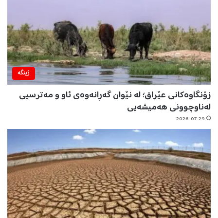
ژینگه‌
زۆنگاوەکانی عێراق؛ لە نێوان گەڕانەوەی ئاو و مەترسیی
لەناوچوونی هەمیشەیی
2026-07-29