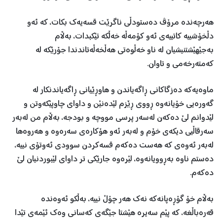
هه‌رچه‌نده‌ مرۆڤ ده‌ستودڵی ناگرێت قسه‌یه‌ك بكات، کە ئه‌و
دڵخۆشییه‌ كاتییه‌ی ئه‌و كۆمه‌ڵه‌ خه‌ڵكه‌ تێكبدات، به‌ڵام
به‌جێهێشتنیشیان له‌ ناو خه‌ڵوه‌تی هه‌ڵخه‌ڵه‌تاندندا جۆرێكه‌ له‌
كه‌مته‌رخه‌می و ‌تاوان.
ماوه‌یه‌كه‌ ده‌زگاكانی ڕاگه‌یاندن و هاوڕێیانی ڕاگه‌یاندنكار له
‌گه‌وره‌یی خۆیانه‌وه‌ ڕووی ڕێزم لێده‌نێن و داوای چاوپێكه‌وتن و
لێدوانم لێ ده‌كه‌ن له‌سه‌ر پرسی مووچه‌ و بودجه‌، به‌ڵام من‌ له‌به‌ر
سه‌رقاڵیی دیکەی خۆم و له‌به‌ر ئه‌و هۆكاره‌ی سه‌ره‌وه‌ و هه‌روه‌ها
له‌به‌ر ئه‌وه‌ی كه‌ هه‌ست ده‌كه‌م قسه‌كردن سوودی ئه‌وتۆی نییه،‌
ده‌ستم ناوه‌ به‌ڕوویانه‌وه‌، لێره‌وه‌ جارێكی تر داوای لێبوردنیان لێ
ده‌كه‌م.
به‌ڵام خۆ گۆڕه‌پانه‌كه‌ نه‌ك هه‌ر چۆڵ نییه،‌ به‌ڵكو ئه‌وه‌نده‌
قه‌ره‌‌باڵغه‌، کە پێم سه‌یره‌ هێشتا جێگه‌ی كه‌سانی وه‌ك ئێمه‌ی تێدا