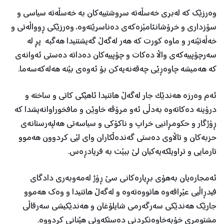
وه‌رزێك كه‌ له‌بری خه‌سڵه‌ته‌ سروشتییه‌كان به‌ خه‌سڵه‌ته‌ سیاسی و
سۆزداری و خرۆشانئامێزه‌كه‌ی ده‌ناسرێته‌وه‌، وه‌رزێكی ڕوواڵه‌تی و
خه‌ڵه‌تێنه‌ر و ماوه‌ كورت كه‌ هه‌ر له‌گه‌ڵ گه‌یشتنیدا هه‌گبه‌ پڕ له‌
سه‌رچۆپییه‌كه‌ی واڵا ده‌كات و چۆپییه‌كان ده‌داته‌‌ ده‌ستی ئه‌وانه‌ی
كه‌ هه‌میشه‌ چاوه‌ڕێی چه‌قه‌نه‌یه‌كن بۆ ئه‌وه‌ی بێنه‌ هه‌له‌كه‌سه‌ما.
ئه‌م وه‌رزه‌ هه‌ندێک جار له‌گه‌ڵ هاتنیدا ئاهێكی كاتی و ساخته ‌و
درۆینه‌ ده‌كاته‌وه‌ به‌دڵی ئه‌و مرۆڤه‌ خاوێن و مافخوراوانه‌یشدا كه‌
ڕۆژگار و حكومڕانیی خراپ و ناكۆكی و سیاسه‌تی هه‌لپه‌رستانه‌ی
حزبه‌كان و تاڵاوی ده‌ستی گه‌نده‌ڵكاران وای لێی كردوون هه‌موو
تارمایی و تراویلكه‌یه‌كیان لێ ببێت به‌ فریادڕه‌س.
ئه‌مجاره‌یان به‌هۆی بڕیاره‌كانی سێ ڕۆژ له‌مه‌وبه‌ری دادگای
فیدڕاڵیی عێراقه‌وه‌ هاتووه‌ته‌وه ‌و له‌گه‌ڵ هاتنیدا و وه‌ك هه‌موو
جارێك هه‌ندێكی سه‌رگه‌رمی شایلۆغان و هه‌ندێكیشی سه‌رقاڵی
مشتومڕی خۆبه‌خاوه‌نكردنی ده‌ستكه‌وتی هێنانی كردووه‌.