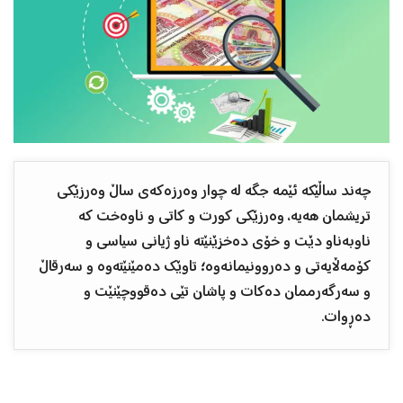
چه‌ند ساڵێكه‌ ئێمه‌ جگه‌ له‌ چوار وه‌رزه‌كه‌ی ساڵ وه‌رزێكی
تریشمان هه‌یه، وه‌رزێكی كورت و كاتی و ناوه‌خت‌ كه‌
ناوبه‌ناو دێت و خۆی ده‌خزێنێته‌ ناو ژیانی سیاسی و
كۆمه‌ڵایه‌تی و ده‌روونیمانه‌وه‌؛ تاوێك ده‌مێنێته‌وه‌ و سه‌رقاڵ
و سه‌رگه‌رممان ده‌كات و پاشان تێی ده‌قووچێنێت و
ده‌ڕوات.