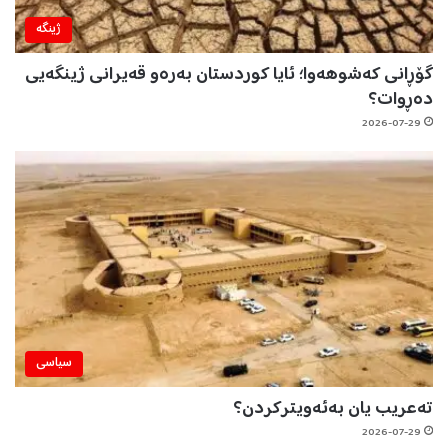
ژینگه‌
گۆڕانی کەشوهەوا؛ ئایا کوردستان بەرەو قەیرانی ژینگەیی
دەڕوات؟
2026-07-29
سیاسی
تەعریب یان بەئەویترکردن؟
2026-07-29