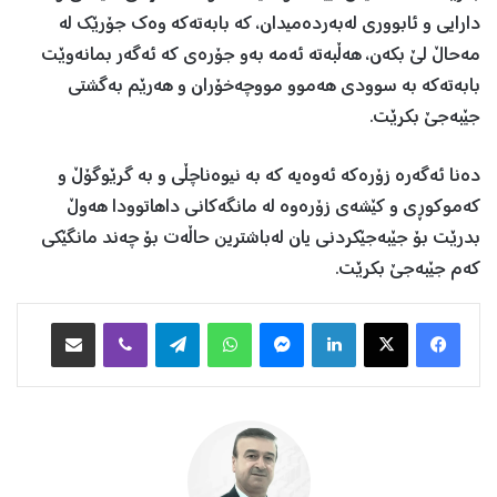
دارایی و ئابووری له‌به‌رده‌میدان، كه‌ بابه‌ته‌كه‌ وه‌ك جۆرێك له‌
مه‌حاڵ لێ بكه‌ن، هه‌ڵبه‌ته‌ ئه‌مه‌ به‌و جۆره‌ی كه‌ ئه‌گه‌ر بمانه‌وێت
بابه‌ته‌كه‌ به‌ سوودی هه‌موو مووچه‌خۆران و هه‌رێم به‌گشتی
جێبه‌جێ بكرێت.
ده‌نا ئه‌گه‌ره‌ زۆره‌كه‌ ئه‌وه‌یه‌ كه‌ به‌ نیوه‌ناچڵی و به‌ گرێوگۆڵ و
كه‌موكوڕی و كێشه‌ی زۆره‌وه‌ له‌ مانگه‌كانی داهاتوودا هه‌وڵ
بدرێت بۆ جێبه‌جێكردنی یان له‌باشترین حاڵه‌ت بۆ چه‌ند مانگێكی
كه‌م جێبه‌جێ بكرێت.
Facebook
X
LinkedIn
Messenger
WhatsApp
Telegram
Viber
هاوبه‌شكردن به‌ ئیمه‌یڵ