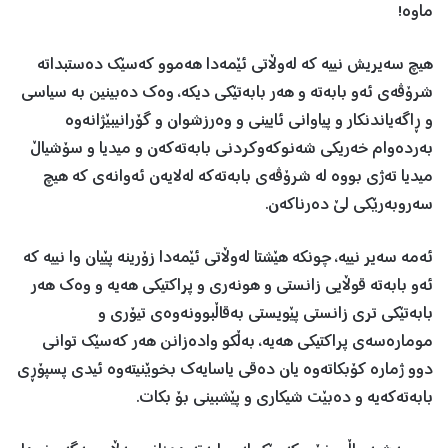
ماوه‌!
هیچ سه‌یریش نییه‌ كه‌ له‌وڵاتی ئێمه‌دا هه‌موو كه‌سێك ده‌ستبداته‌
شرۆڤه‌ی ئه‌و بابه‌ته‌ و هه‌ر بابه‌تێكی دیکە، وه‌ك ده‌بینین به‌ سیاسی
و ڕاگه‌یاندنكار و پیاوانی ئایینی و وه‌رزشوان و گۆرانیبێژانه‌وه‌
به‌رده‌وام خه‌ریكی شه‌نوكه‌وكردنی بابه‌ته‌كه‌ن و میدیا و سۆشیاڵ
میدیا ته‌ژی بووه‌ له‌ شرۆڤه‌ی بابه‌ته‌كه‌‌ له‌لایه‌ن ئه‌وانه‌ی كه‌ هیچ
سه‌روبه‌رێكی لێ ده‌رناكه‌ن.
ئه‌مه‌ سه‌یر نییه‌، چونكه‌ هێشتا له‌وڵاتی ئێمه‌دا زۆرینه‌ پێیان وا نییه‌ كه‌
ئه‌و بابه‌ته‌ قوڵایی زانستی و هونه‌ری و پراكتیكی هه‌یه‌ و وه‌ك هه‌ر
بابه‌تێكی تری زانستی پێویستی به‌قاڵبوونه‌وه‌ی تیۆری و
موماره‌سه‌ی پراكتیكی هه‌یه‌، به‌ڵكو واده‌زانن هه‌ر كه‌سێك توانی
دوو ژماره‌ كۆبكاته‌وه‌ یان ده‌قی یاسایه‌ك بخوێنیته‌وه‌ ئیدی پسپۆڕی
بابه‌ته‌كه‌یه ‌و ده‌بێت شیكاری و پێشبینی بۆ بكات.