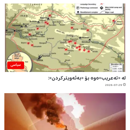
سیاسی
لە «تەعریب»ەوە بۆ «بەئەویترکردن»:
2026-07-29