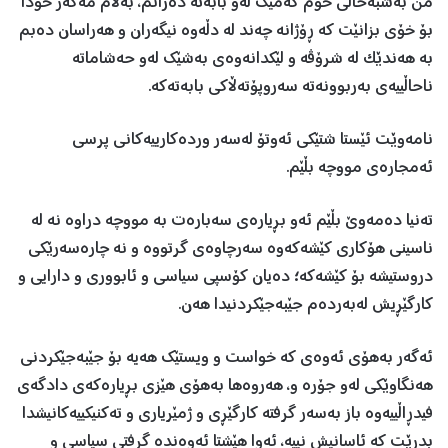
من به‌شبه‌حاڵی خۆم كه‌مێك له‌و بابه‌ته‌ ده‌زانم، به‌ڵام مه‌گه‌ر خودا
بۆ خۆی بزانێت كه‌ ڕۆژانه‌ چه‌ند له ‌دڵه‌وه‌ نیگه‌ران و هه‌راسان ده‌بم
به‌ هه‌ندێک له‌ شرۆڤه‌ و لێكدانه‌وه‌ی به‌شێك له‌و حه‌شاماته‌
ناحاڵییه‌ی به‌ربوونه‌ته‌ سه‌روپۆته‌ڵاكی بابه‌ته‌كه‌.
نامه‌وێت ئێستا‌ شتێكی ئه‌وتۆ له‌سه‌ر ورده‌كارییه‌كانی پرسی
ئه‌مجارەی مووچە‌ بڵێم.
ته‌نیا ده‌مه‌وێ بڵێم ئه‌و بڕیاره‌ی سه‌باره‌ت به‌ مووچه‌ دراوه‌ نه‌ له‌
ناسینی هۆكاری كێشەكە‌وه‌ سه‌رچاوه‌ی گرتووه‌ و نه‌ چاره‌سه‌رێكی
دروستیشه‌ بۆ كێشه‌كه‌؛ ده‌یان كۆسپی سیاسی و ئابووری و دارایی و
كارگێڕیش له‌به‌رده‌م جێبه‌جێكردنیدا هەن.
ئه‌‌گه‌ر به‌هۆی ئه‌وه‌ی كه‌ خواست و ویستێك هه‌یه‌ بۆ جێبه‌جێكردنی
هه‌نگاوێكی له‌و جۆره‌ و، هه‌روه‌ها به‌هۆی هێزی بڕیاره‌كه‌ی دادگه‌ی
فیدڕاڵییه‌وه‌ باز به‌سه‌ر گرفته‌ كارگێڕی و ژمێریاری و ته‌كنیكییه‌كانیشدا
بدرێت كه‌ ئاسانیش نییه‌، ئه‌وا هێشتا ئه‌وه‌نده‌ گرفتی سیاسی و