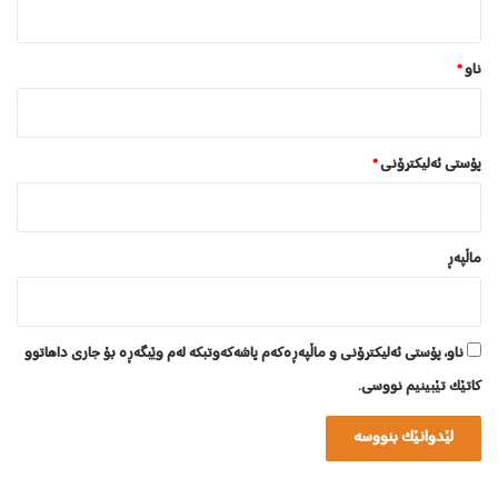
"
*
ناو
*
پۆستی ئەلیکترۆنی
*
ماڵپه‌ڕ
ناو، پۆستی ئەلیکترۆنی و ماڵپەڕەکەم پاشەکەوتبکە لەم وێبگەڕە بۆ جاری داهاتوو
کاتێک تێبینیم نووسی.