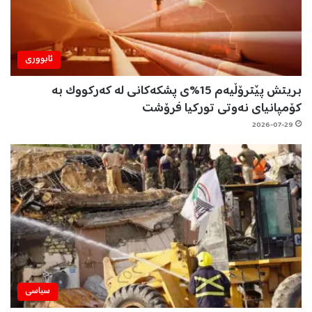
ئابووری
بریتش پێترۆڵیەم 15%ی پشکەکانی لە کەرکووک بە
کۆمپانیای نەوتی تورکیا فرۆشت
2026-07-29
سیاسی