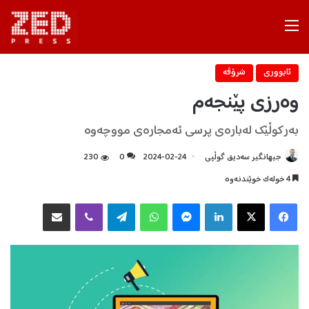
Menu
ئابووری
شرۆڤه‌
وه‌رزی پێنجه‌م
به‌ركوڵێك له‌باره‌ی پرسی ئه‌مجاره‌ی مووچه‌وه‌
جیهانگیر سەدیق گوڵپی
2024-02-24
0
230
4 خولەک خوێندنەوە
Facebook
X
LinkedIn
Messenger
WhatsApp
Telegram
Viber
هاوبه‌شكردن به‌ ئیمه‌یڵ