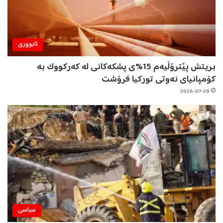
ئابووری
بریتش پێترۆڵیەم 15%ی پشکەکانی لە کەرکووک بە
کۆمپانیای نەوتی تورکیا فرۆشت
2026-07-29
سیاسی