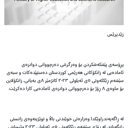
زێدپرێس
پڕۆسه‌ی پێشکەشکردن بۆ وه‌رگرتنی ده‌رچووانی دوانزه‌ی
ئاماده‌یی له‌ زانكۆكانی هەرێمی كوردستان دەستپێدەکات و سبەی
سێشەم ڕێککەوتى ٥ی ئەیلولی ٢٠٢٣ کاتژمێر ٨ى بەیانى، زانكۆلاین
بۆ ماوەى ٨ ڕۆژ بۆ دەرچووانى دوانزەى ئامادەیى کارا دەکرێت.
لە ڕاگەیەندراوێکدا وەزارەتى خوێندنى باڵا و توێژینەوەى زانستى
ڕایگەیاند، لە ڕۆژی سێشەم ڕێککەوتى ٥ی ئەیلولی ٢٠٢٣ وێبسایتی