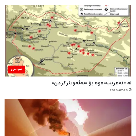
سیاسی
لە «تەعریب»ەوە بۆ «بەئەویترکردن»:
2026-07-29