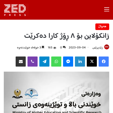
Menu
هه‌واڵ
زانكۆلاین بۆ ٨ ڕۆژ کارا دەکرێت
زێدپرێس
2023-09-04
0
165
3 خولەک خوێندنەوە
Facebook
X
LinkedIn
Messenger
WhatsApp
Telegram
Viber
هاوبه‌شكردن به‌ ئیمه‌یڵ