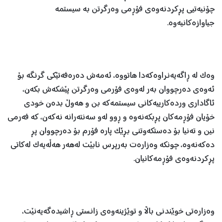
چۆنیه‌تیی پڕكردنه‌وه‌ی فۆڕمی وه‌رگرتن به ‌سیستمه‌
جیاوازه‌كانیەوە.
وەک لە ڕاگەیەنراوەکەدا هاتووە، ئه‌مه‌ش ده‌ره‌فه‌تێكی گرنگه‌ بۆ
ئه‌وه‌ی دەرچووان به‌ر له‌وه‌ی فۆرمی وه‌رگرتن پێشكه‌ش بكه‌ن،
ئاگاداری ورده‌كارییه‌كانی سیستمه‌كه‌ بن و هەوڵ بدەن خودى
خۆیان فۆڕمەکان پڕبکەنەوە و ڕوو لەو سەنتەرانە نەکەن، کە فەرمى
نین و تەنیا بۆ دەستکەوتنى بڕێک پارە فۆرم بۆ دەرچووان پڕ
دەکەنەوە، چونکە وەزارەت بەرپرس نابێت لەهەر هەڵەیەک لەکاتى
پڕکردنەوەى فۆڕمەکانیان.
وەزارەتى خوێندنى باڵا و توێژینەوەى زانستى ڕاشیدەگەیەنێت،