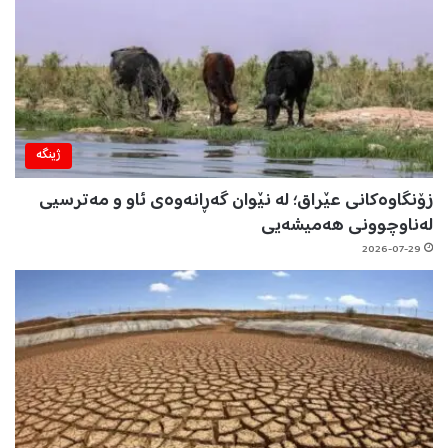
ژینگه‌
زۆنگاوەکانی عێراق؛ لە نێوان گەڕانەوەی ئاو و مەترسیی
لەناوچوونی هەمیشەیی
2026-07-29