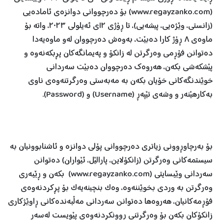
(www.regayzanko.com) بۆ دەرچووانی دوانزەی ئامادەیی
(زانستی، وێژەیی، پیشەیی)، تا ڕۆژى ١٢ی ئەیلولی ٢٠٢٣، واتە بۆ
ماوەى ٨ ڕۆژ کارا دەبێت، به‌وه‌ش ده‌رچووان لەو ماوەیەدا
ده‌توانن فۆڕمی وه‌رگرتن له‌ زانكۆ و په‌یمانگه‌كان پڕبكه‌نه‌وە و
پێشكه‌شی بكه‌ن، هه‌روه‌ك ده‌رچووان ده‌بێت سەردانی
خوێندنگەکانی خۆیان بکەن بە مەبەستی وەرگرتنەوەی ناوى
بەکارهێنەر و وشەى تێپەڕ (Username) و (Password).
بۆ به‌رچاوڕوونی زیاترى ده‌رچووانی پۆلی دوانزه‌ و ئاشنابوونیان به‌
سیستمه‌كانی وه‌رگرتن (زانكۆلاین، پارالێل، ئێواران) دەتوانن
سەردانی وێبسایتى (www.regayzanko.com) بکەن و ڕێبەرى
وەرگرتن بە وردى بخوێننەوە، وەک بنچینەیەک بۆ پڕکردنەوەى
فۆڕمەکانیان، هەروەها دەتوانن سەردانى مەڵبەندەکانى ڕاوێژکارى
زانکۆکان بکەن بۆ وەرگرتنى ڕوونكردنه‌وه‌ی پێویست له‌سه‌ر