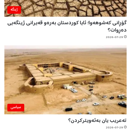
ژینگه‌
گۆڕانی کەشوهەوا؛ ئایا کوردستان بەرەو قەیرانی ژینگەیی
دەڕوات؟
2026-07-29
سیاسی
تەعریب یان بەئەویترکردن؟
2026-07-29