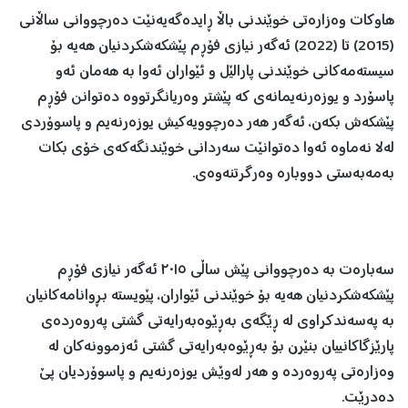
هاوکات وەزارەتى خوێندنى باڵا ڕایدەگەیەنێت دەرچووانى ساڵانى
(2015) تا (2022) ئەگەر نیازی فۆڕم پێشکەشکردنیان هەیە بۆ
سیستەمەکانی خوێندنی پارالێل و ئێواران ئەوا بە هەمان ئەو
پاسۆرد و یوزەرنەیمانەى کە پێشتر وەریانگرتووە دەتوانن فۆڕم
پێشکەش بکەن، ئەگەر هەر دەرچوویەکیش یوزەرنەیم و پاسوۆردی
لەلا نەماوە ئەوا دەتوانێت سەردانی خوێندنگەکەی خۆی بکات
بەمەبەستی دووبارە وەرگرتنەوەی.
سەبارەت بە دەرچووانی پێش ساڵی ٢٠١٥ ئەگەر نیازی فۆڕم
پێشکەشکردنیان هەیە بۆ خوێندنی ئێواران، پێویستە بڕوانامەکانیان
بە پەسەندکراوی لە ڕێگەی بەڕێوەبەرایەتی گشتی پەروەردەی
پارێزگاکانییان بنێرن بۆ بەڕێوەبەرایەتی گشتی ئەزموونەکان لە
وەزارەتی پەروەردە و هەر لەوێش یوزەرنەیم و پاسوۆردیان پێ
دەدرێت.