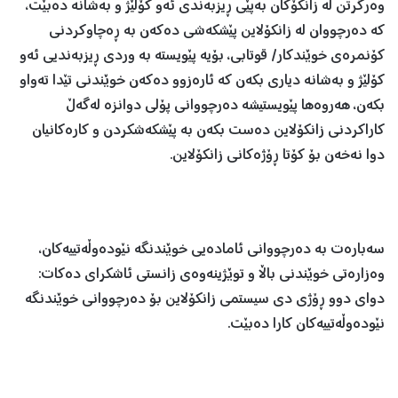
وەرگرتن لە زانکۆکان بەپێی ڕیزبەندی ئەو کۆلێژ و بەشانە دەبێت،
کە دەرچووان لە زانکۆلاین پێشکەشی دەکەن بە ڕەچاوکردنی
کۆنمرەی خوێندکار/ قوتابى، بۆیە پێویستە بە وردی ڕیزبەندیی ئەو
کۆلێژ و بەشانە دیاری بکەن کە ئارەزوو دەکەن خوێندنی تێدا تەواو
بکەن، هەروەها پێویستیشە دەرچووانى پۆلى دوانزە لەگەڵ
کاراکردنی زانکۆلاین دەست بکەن بە پێشکەشکردن و کارەکانیان
دوا نەخەن بۆ کۆتا ڕۆژەکانی زانکۆلاین.
سەبارەت بە دەرچووانی ئامادەیى خوێندنگە نێودەوڵەتییەکان،
وەزارەتى خوێندنى باڵا و توێژینەوەى زانستى ئاشکرای دەکات:
دواى دوو ڕۆژى دی سیستمى زانکۆلاین بۆ دەرچووانى خوێندنگە
نێودەوڵەتییەکان کارا دەبێت.