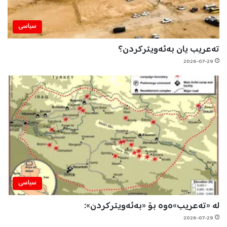
سیاسی
تەعریب یان بەئەویترکردن؟
2026-07-29
سیاسی
لە «تەعریب»ەوە بۆ «بەئەویترکردن»:
2026-07-29