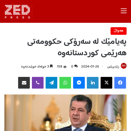
Menu
هه‌واڵ
پەیامێک لە سەرۆکی حکوومەتی
هەرێمی کوردستانەوە
زێدپرێس
2024-01-26
0
158
3 خولەک خوێندنەوە
Facebook
X
LinkedIn
Messenger
WhatsApp
Telegram
Viber
هاوبه‌شكردن به‌ ئیمه‌یڵ