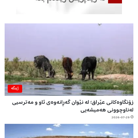
ژینگه‌
زۆنگاوەکانی عێراق؛ لە نێوان گەڕانەوەی ئاو و مەترسیی
لەناوچوونی هەمیشەیی
2026-07-29