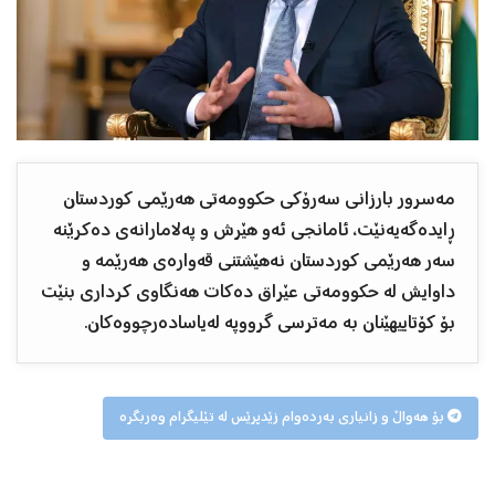
مەسرور بارزانی سەرۆکی حکوومەتی هەرێمی کوردستان
ڕایدەگەیەنێت، ئامانجی ئەو هێرش و پەلامارانەی دەکرێنە
سەر هەرێمی کوردستان نەهێشتنی قەوارەی هەرێمە و
داوایش لە حکوومەتی عێراق دەکات هەنگاوی کرداری بنێت
بۆ کۆتاییهێنان بە مەترسی گرووپە لەیاسادەرچووەکان.
بۆ هەواڵ و زانیاری بەردەوام زێدپرێس لە تێلیگرام وەربگرە