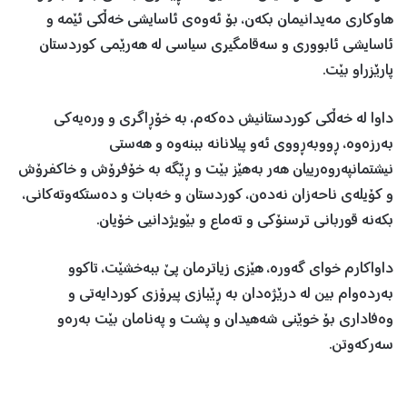
هاوکاری مەیدانیمان بکەن، بۆ ئەوەی ئاسایشی خەڵکی ئێمە و
ئاسایشی ئابووری و سەقامگیری سیاسی لە هەرێمی کوردستان
پارێزراو بێت.
داوا لە خەڵکی کوردستانیش دەکەم، بە خۆڕاگری و ورەیەکی
بەرزەوە، ڕووبەڕووی ئەو پیلانانە ببنەوە و هەستی
نیشتمانپەروەرییان هەر بەهێز بێت و ڕێگە بە خۆفرۆش و خاکفرۆش
و کۆیلەی ناحەزان نەدەن، کوردستان و خەبات و دەستکەوتەکانی،
بکەنە قوربانی ترسنۆکی و تەماع و بێویژدانیی خۆیان.
داواکارم خوای گەورە، هێزی زیاترمان پێ ببەخشێت، تاکوو
بەردەوام بین لە درێژەدان بە ڕێبازی پیرۆزی کوردایەتی و
وەفاداری بۆ خوێنی شەهیدان و پشت و پەنامان بێت بەرەو
سەرکەوتن.