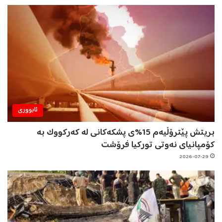
ئابووری
بریتش پێترۆڵیەم 15%ی پشکەکانی لە کەرکووک بە
کۆمپانیای نەوتی تورکیا فرۆشت
2026-07-29