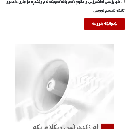
ناو، پۆستی ئەلیکترۆنی و ماڵپەڕەکەم پاشەکەوتبکە لەم وێبگەڕە بۆ جاری داهاتوو
کاتێک تێبینیم نووسی.