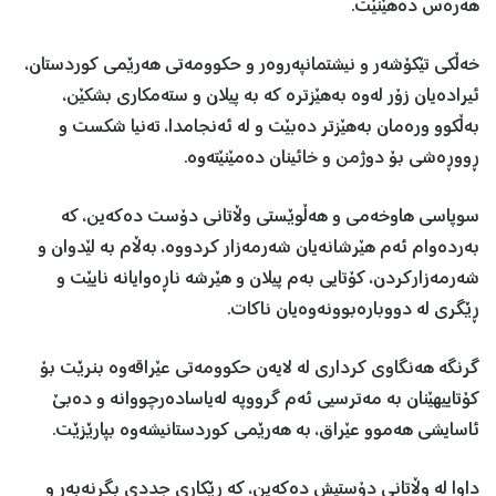
هەرەس دەهێنێت.
خەڵکی تێکۆشەر و نیشتمانپەروەر و حکوومەتی هەرێمی کوردستان،
ئیرادەیان زۆر لەوە بەهێزترە کە بە پیلان و ستەمکاری بشکێن،
بەڵکوو ورەمان بەهێزتر دەبێت و لە ئەنجامدا، تەنیا شکست و
ڕووڕەشی بۆ دوژمن و خائینان دەمێنێتەوە.
سوپاسی هاوخەمی و هەڵوێستی وڵاتانی دۆست دەکەین، کە
بەردەوام ئەم هێرشانەیان شەرمەزار کردووە، بەڵام بە لێدوان و
شەرمەزارکردن، کۆتایی بەم پیلان و هێرشە ناڕەوایانە نایێت و
ڕێگری لە دووبارەبوونەوەیان ناکات.
گرنگە هەنگاوی کرداری لە لایەن حکوومەتی عێراقەوە بنرێت بۆ
کۆتاییهێنان بە مەترسیی ئەم گرووپە لەیاسادەرچووانە و دەبێ
ئاسایشی هەموو عێراق، بە هەرێمی کوردستانیشەوە بپارێزێت.
داوا لە وڵاتانی دۆستیش دەکەین، کە ڕێکاری جددی بگرنەبەر و