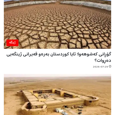
ژینگه‌
گۆڕانی کەشوهەوا؛ ئایا کوردستان بەرەو قەیرانی ژینگەیی
دەڕوات؟
2026-07-29