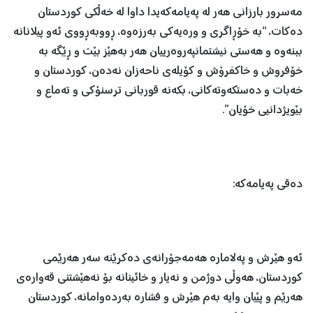
مەسرور بارزانی هەر لە پەیامەکەیدا داوا لە خەڵکی کوردستان
دەکات، “بە خۆڕاگری و ورەیەکی بەرزەوە، ڕووبەڕووی ئەو پیلانانە
ببنەوە و هەستی نیشتمانپەروەرییان هەر بەهێز بێت و ڕێگە بە
خۆفروش و خاکفرۆش و کۆیلەی ناحەزان نەدەن، کوردستان و
خەبات و دەستکەوتەکانی، بکەنە قوربانی ترسنۆکی و تەماع و
بێویژدانیی خۆیان”.
دەقی پەیامەکە:
ئەو هێرش و پەلامارە هەمەجۆرانەی دەکرێنە سەر هەرێمی
کوردستان، هەوڵی دوژمن و نەیار و خائینانە بۆ نەهێشتنی قەوارەی
هەرێم و پێیان وایە بەم هێرش و فشارە بەردەوامانە، کوردستان