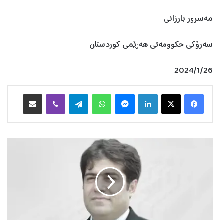
مەسرور بارزانی
سەرۆکی حکوومەتی هەرێمی کوردستان
2024/1/26
Facebook
X
LinkedIn
Messenger
WhatsApp
Telegram
Viber
هاوبه‌شكردن به‌ ئیمه‌یڵ
ش
ك
س
ت
ی
م
و
و