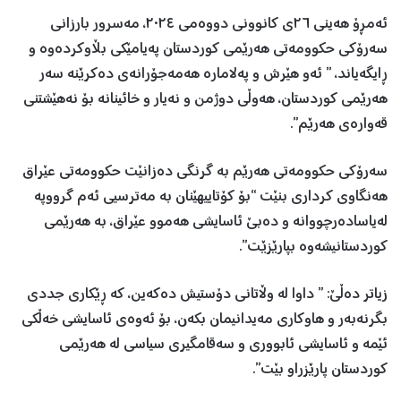
ئەمڕۆ هەینی ٢٦ی کانوونی دووەمی ٢٠٢٤، مەسرور بارزانی
سەرۆکی حکوومەتی هەرێمی کوردستان پەیامێکی بڵاوکردەوە و
ڕایگەیاند، ” ئەو هێرش و پەلامارە هەمەجۆرانەی دەکرێنە سەر
هەرێمی کوردستان، هەوڵی دوژمن و نەیار و خائینانە بۆ نەهێشتنی
قەوارەی هەرێم”.
سەرۆکی حکوومەتی هەرێم بە گرنگی دەزانێت حکوومەتی عێراق
هەنگاوی کرداری بنێت “بۆ کۆتاییهێنان بە مەترسیی ئەم گرووپە
لەیاسادەرچووانە و دەبێ ئاسایشی هەموو عێراق، بە هەرێمی
کوردستانیشەوە بپارێزێت”.
زیاتر دەڵێ: ” داوا لە وڵاتانی دۆستیش دەکەین، کە ڕێکاری جددی
بگرنەبەر و هاوکاری مەیدانیمان بکەن، بۆ ئەوەی ئاسایشی خەڵکی
ئێمە و ئاسایشی ئابووری و سەقامگیری سیاسی لە هەرێمی
کوردستان پارێزراو بێت”.