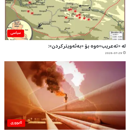
سیاسی
لە «تەعریب»ەوە بۆ «بەئەویترکردن»:
2026-07-29
ئابووری