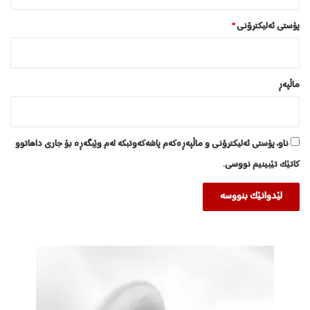
پۆستی ئەلیکترۆنی
*
ماڵپه‌ڕ
ناو، پۆستی ئەلیکترۆنی و ماڵپەڕەکەم پاشەکەوتبکە لەم وێبگەڕە بۆ جاری داهاتوو
کاتێک تێبینیم نووسی.