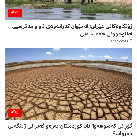
ژینگه‌
زۆنگاوەکانی عێراق؛ لە نێوان گەڕانەوەی ئاو و مەترسیی
لەناوچوونی هەمیشەیی
2026-07-29
ژینگه‌
گۆڕانی کەشوهەوا؛ ئایا کوردستان بەرەو قەیرانی ژینگەیی
دەڕوات؟