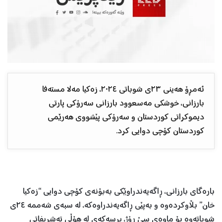
ئەمڕۆ هەینی ٢٣ی شوباتی ٢٠٢٤، زەکیا مەلا مستەفا
بارزانی، خوشکی مەسعوود بارزانی سەرۆکی پارتی
دیموکراتی کوردستان و سەرۆکی پێشووی هەرێمی
کوردستان کۆچی دوایی کرد.
بارەگای بارزانی، ڕاگەیەندراوێکی بەبۆنەی کۆچی دوایی “زەکیا
خان” بڵاوکردەوە و بەپێی ڕاگەیەندراوەکە، لە سبەی شەممە ٢٤ی
شوباتەوە بۆ ماوەی سێ ڕۆژ، پرسەکەی لە هۆڵی تەشریفاتی