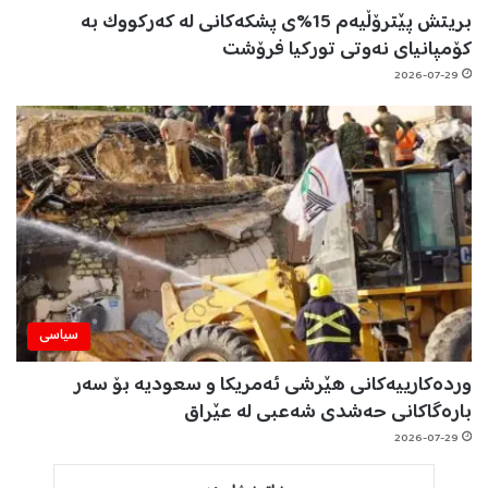
بریتش پێترۆڵیەم 15%ی پشکەکانی لە کەرکووک بە
کۆمپانیای نەوتی تورکیا فرۆشت
2026-07-29
سیاسی
وردەکارییەکانی هێرشی ئەمریکا و سعودیە بۆ سەر
بارەگاکانی حەشدی شەعبی لە عێراق
2026-07-29