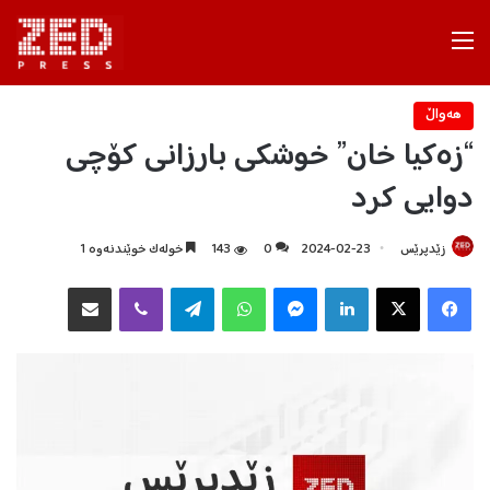
Menu
هه‌واڵ
“زەکیا خان” خوشکی بارزانی کۆچی
دوایی کرد
زێدپرێس
2024-02-23
0
143
خولەک خوێندنەوە 1
Facebook
X
LinkedIn
Messenger
WhatsApp
Telegram
Viber
هاوبه‌شكردن به‌ ئیمه‌یڵ