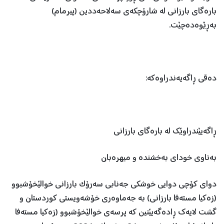
بارەگای بارزانی لە شارۆچکەی سەلاحەددین (پیرمام)
بەڕێوەدەچێت.
دەقی ڕاگەیەندراوەکە:
ڕاگەیێندراوێك لە بارەگای بارزانی
بەناوی خودای بەخشندە و میهرەبان
دوای كۆچی دوایی خوشکی جەنابی سەرۆک بارزانی خوالێخۆشبوو
(زەکیا مستەفا بارزانی) بە جەماوەری خۆشەویستی كوردستان و
گشت لایەك ڕادەگەیێنین كە پرسەی خوالێخۆشبوو (زەکیا مستەفا