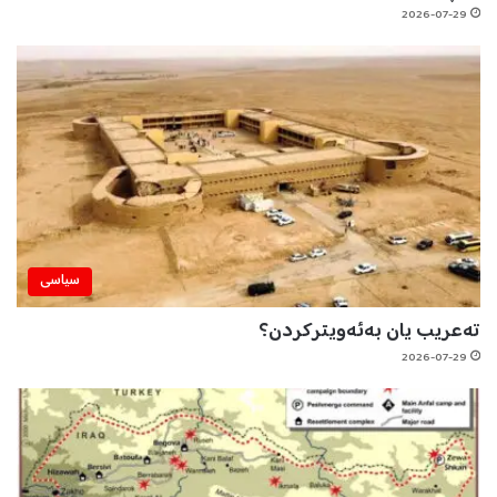
2026-07-29
سیاسی
تەعریب یان بەئەویترکردن؟
2026-07-29