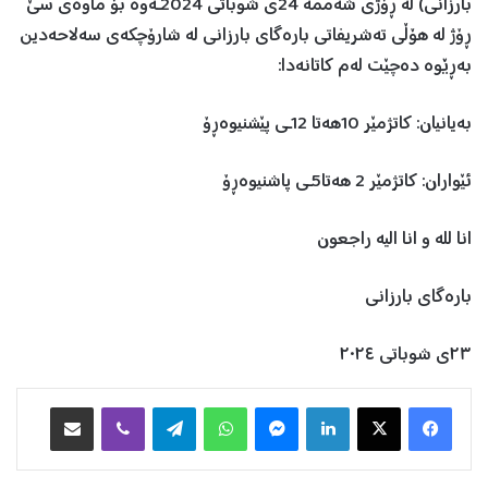
بارزانی) لە ڕۆژی شەممە 24ی شوباتی 2024ـەوە بۆ ماوەی سێ
ڕۆژ لە هۆڵی تەشریفاتی بارەگای بارزانی لە شارۆچكەی سەلاحەدین
بەڕێوە دەچێت لەم كاتانەدا:
بەیانیان: كاتژمێر 10هەتا 12ـی پێشنیوەڕۆ
ئێواران: كاتژمێر 2 هەتا5ـی پاشنیوەڕۆ
انا للە و انا الیە راجعون
بارەگای بارزانی
٢٣ی شوباتی ٢٠٢٤
Facebook
X
LinkedIn
Messenger
WhatsApp
Telegram
Viber
هاوبه‌شكردن به‌ ئیمه‌یڵ