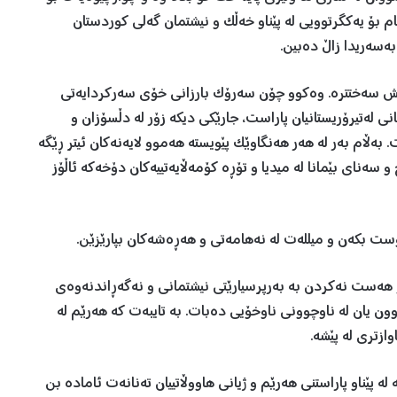
م بۆ یەکگرتوویی لە پێناو خەڵک و نیشتمان گەلی کوردستان
بەسەریدا زاڵ دەبین.
عش سەختترە. وەکوو چۆن سەرۆک بارزانی خۆی سەرکردایەتی
لەتیرۆریستانیان پاراست، جارێکی دیکە زۆر لە دڵسۆزان و
ەڵام بەر لە هەر هەنگاوێک پێویستە هەموو لایەنەکان ئیتر ڕێگە
 سەنای بێمانا لە میدیا و تۆڕە کۆمەڵایەتییەکان دۆخەکە ئاڵۆز
ست بکەن و میللەت لە نەهامەتی و هەڕەشەکان بپارێزێن.
و هەست نەکردن بە بەرپرسیارێتی نیشتمانی و نەگەڕاندنەوەی
وون یان لە ناوچوونی ناوخۆیی دەبات. بە تایبەت کە هەرێم لە
ازتری لە پێشە.
لە پێناو پاراستنی هەرێم و ژیانی هاووڵاتییان تەنانەت ئامادە بن