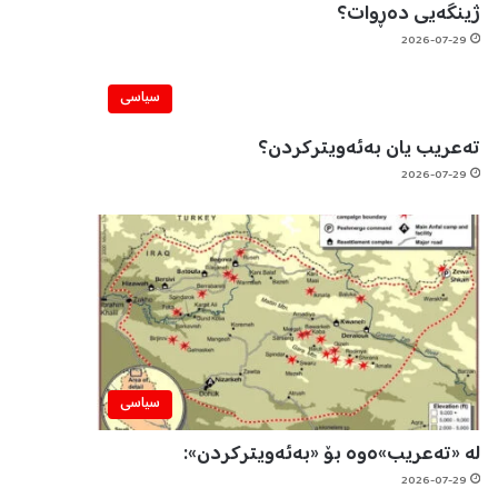
ژینگەیی دەڕوات؟
2026-07-29
سیاسی
تەعریب یان بەئەویترکردن؟
2026-07-29
سیاسی
لە «تەعریب»ەوە بۆ «بەئەویترکردن»:
2026-07-29