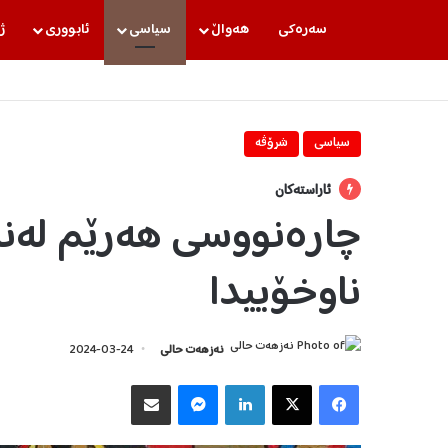
سه‌ره‌كی
هه‌واڵ
سیاسی
ئابووری
ژ
سیاسی
شرۆڤه‌
ئاراستەکان
چارەنووسی هەرێم لەناو
ناوخۆییدا
نەزهەت حالی
2024-03-24
Facebook
X
LinkedIn
Messenger
هاوبه‌شكردن به‌ ئیمه‌یڵ