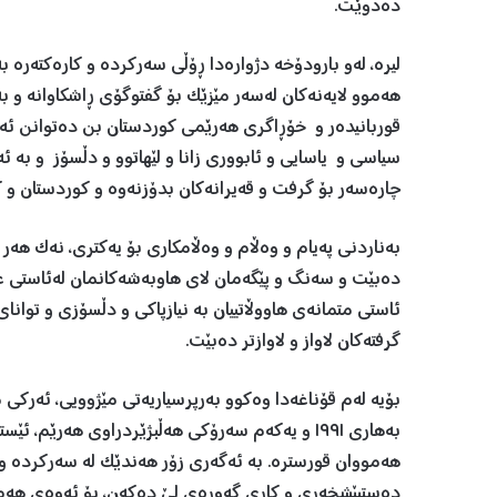
دەدوێت.
لیرە، لەو بارودۆخە دژوارەدا ڕۆڵی سەرکردە و کارەکتەرە
هەموو لایەنەکان لەسەر مێزێک بۆ گفتوگۆی ڕاشکاوانە و ب
قوربانیدەر و خۆڕاگری هەرێمی کوردستان بن دەتوانن ئەم 
سیاسی و یاسایی و ئابووری زانا و لێهاتوو و دڵسۆز و بە
چارەسەر بۆ گرفت و قەیرانەکان بدۆزنەوە و کوردستان و کو
بەناردنی پەیام و وەڵام و وەڵامکاری بۆ یەکتری، نەک هەر 
دەبێت و سەنگ و پێگەمان لای هاوبەشەکانمان لەئاستی عێر
ئاستی متمانەی هاووڵاتییان بە نیازپاکی و دڵسۆزی و توان
گرفتەکان لاواز و لاوازتر دەبێت.
بۆیە لەم قۆناغەدا وەکوو بەرپرسیاریەتی مێژوویی، ئەرکی
بەهاری ١٩٩١ و یەکەم سەرۆکی هەڵبژێردراوی هەرێ
هەمووان قورسترە. بە ئەگەری زۆر هەندێک لە سەرکردە و 
دەستپێشخەری و کاری گەورەی لێ دەکەن، بۆ ئەوەی هەموو