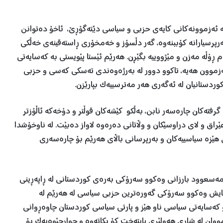
 بە ئەزموونەکانی کایەی حزبی و سیاسی دێتەگۆڕێ، ئاخۆ دەتوانن
ەرپرسیارانە کۆببنەوە، گەر دڵسۆز و خەمخۆری ڕاستەقینەی خەڵکی
ڕۆڵە مەزن و مێژووییە بگێڕن. هەرێم ئێستا پێویستی بە کەسایەتی
 ئەزموون هەیە، تاکوو دوور لە بەرژەوەندی تەسکی کەسی و حزبی
ردستانیان لە ئەگەری هەر مەترسییەک بپارێزن.
گرفتەکان چارەسەر نابن، بەڵکو کێشەکان قوڵتر و دۆخەکە ئاڵۆزتر
اق و لای دراوسێکان و وڵاتانی دەرەوە لاواز دەبێت. لە ناوخۆشدا
ای هێزە سیاسییەکان و بەرپرسانی باڵای هەرێم بۆ چارەسەری
 مەسعوود بارزانی وەکوو سەرۆکی بەرەی کوردستانی لە ڕاپەڕینی
م، ئێستایش وەکوو سەرۆکی گەورەترین حزبی سیاسی لە هەرێم لە
کەسایەتی سیاسی ناو هێز و پارتی سیاسی کوردستان چاوەڕوانی
ان لە شاری هەولێری پایتەخت کۆ بکاتەوە و چوارچێوەیەک بۆ