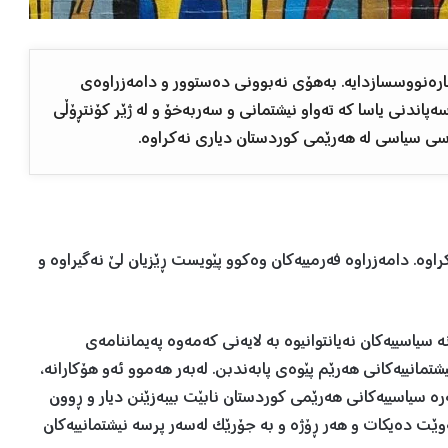
ارەنووسسازدایە. بەهۆی نەبوونی دەستوور و دامەزراوەی
ندنی یاسا کە تەواو نیشتمانی و سەربەخۆ و لە ژێر کۆنتڕۆڵی
ەسی سیاسی لە هەرێمی کوردستان دیاری نەکراوە.
راوە. دامەزراوە فەرمییەکان وەکوو پێویست ڕێزیان لێ نەگیراوە و
 سیاسییەکان نەیانتوانیوە بە لایەنی کەمەوە پەیماننامەی
تمانییەکانی هەرێم پێوەی پابەندبن. لەبەر هەموو ئەو هۆکارانە،
ەرە سیاسییەکانی هەرێمی کوردستان نابێت بیبەزێنن دیار و ڕوون
وێت دەیکات و هەر ڕۆژە و بە جۆرێک لەسەر پرسە نیشتمانییەکان