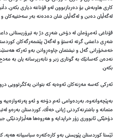
کاری هاوبەش بۆ دەربازبوون لەو قۆناغە دیاری بکەن، دڵنیا
لەگەڵیان دەبن و لەگەڵیان شان دەدەنە بەر سەختییەکان و 
قۆناغی ئەمڕۆمان لە دۆخی شەڕی دژ بە تیرۆریستانی دا
شەڕی داعشی گرتە ئەستۆ و لەگەڵ پێشمەرگەکان کوردستانی 
خەمخۆرانی گەل و نیشتمان چاوەڕوانن بەو ئەرکە هەستێت. ب
نەدەن کەسانێک بە گوتاری زبر و نابەرپرسانە یان بە مەدح و
بکەن.
ئەرکی کەسە مەزنەکان ئەوەیە کە بتوانن یەکگرتوویی درو
بەپێچەوانەوە، بەردەوامی ئەم دۆخە و ئەو پەرتەوازەییە 
متمانە و باشترنەکردنی ژیانی خەڵک، کوردستان بەرەو لەتب
دۆخێکی ئابووری زۆر خراپدایە و هەروەها هەڵبژاردنێکی جیاو
ئێستا کوردستان پێویستی بەو کارەکتەرە سیاسییانە هەیە، کە 