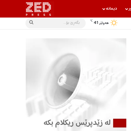
ر
دیمانه‌
℃
41
بگه‌ڕێ
هه‌ولێر
بۆ...