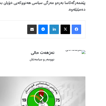
پێشمەرگەئاسا بەرەو مەرگی سیاسی هەنووکەیی خۆیان بچن، 
دەمێنێتەوە.
Facebook
X
LinkedIn
Messenger
هاوبه‌شكردن به‌ ئیمه‌یڵ
نەزهەت حالی
نووسه‌ر و سیاسه‌تڤان
ی
ە
ک
ێ
ت
ی