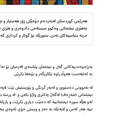
هەرێمی کوردستان لەبەردەم دۆخێکی زۆر هەستیار و چ
بەهێزی نیشتمانی وەکوو سیستەمی دادوەری و هێزی سەپا
حزبە سیاسییەکان نەبن، سنورێک بۆ گوتار و کرداری ک
بەرژەوەندییەکانی گەل و نیشتمان پێناسەی فەرمیان بۆ نەک
بە ئەنقەست هەوڵدراوە بێکاریگەر و بێبەها بکرێن.
لە نەبوونی دەستوور و لەبەر گرنگی و پێویستیش بێت لایەنە
نیشتمانی (شەڕەف) لەگەڵ یەکتری واژۆ بکەن و لە پرسە نیش
ئەو هێڵە سورە نیشتمانییە کە دەبێت دیاری بکرێت و یاریک
نییە، هەر کەس و لایەنێک بە حەز و ویستی خۆی ئەوەی بیە