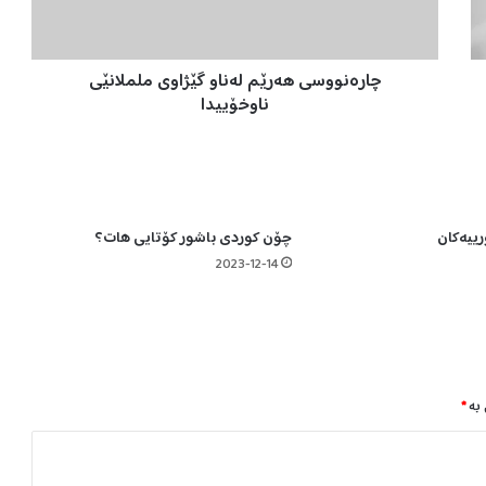
و
س
ی
چارەنووسی هەرێم لەناو گێژاوی ململانێی
ه
ە
ناوخۆییدا
ر
ێ
م
ل
ە
رییەكان
چۆن کوردی باشور کۆتایی هات؟
ن
ا
2023-12-14
و
گ
ێ
ژ
ا
و
 بە
*
ی
م
ل