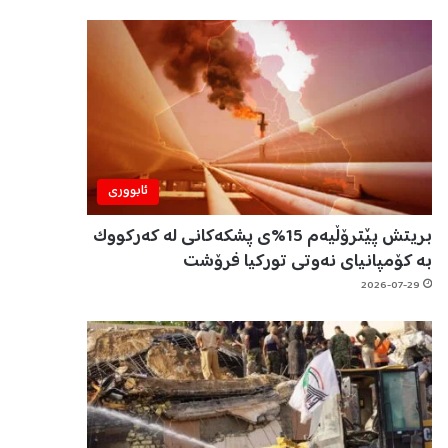
ئابووری
بریتش پێترۆڵیەم 15%ی پشکەکانی لە کەرکووک
بە کۆمپانیای نەوتی تورکیا فرۆشت
2026-07-29