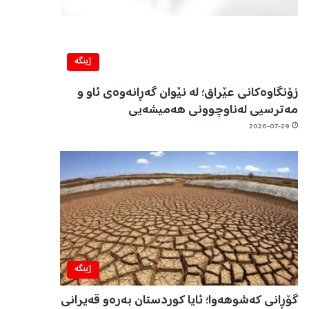
ژینگه‌
زۆنگاوەکانی عێراق؛ لە نێوان گەڕانەوەی ئاو و
مەترسیی لەناوچوونی هەمیشەیی
2026-07-29
ژینگه‌
گۆڕانی کەشوهەوا؛ ئایا کوردستان بەرەو قەیرانی