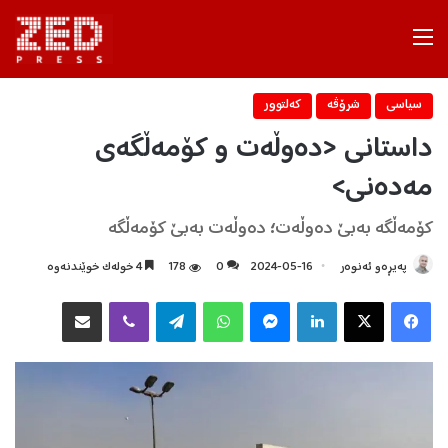
Menu
سیاسی
شرۆڤه‌
كه‌لتوور
داستانی <دەوڵەت و کۆمەڵگەی
مەدەنی>
کۆمەڵگە بەبێ دەوڵەت؛ دەوڵەت بەبێ کۆمەڵگە
پەیڕەو ئەنوەر
2024-05-16
0
178
4 خولەک خوێندنەوە
Facebook
X
LinkedIn
Messenger
WhatsApp
Telegram
Viber
هاوبه‌شكردن به‌ ئیمه‌یڵ