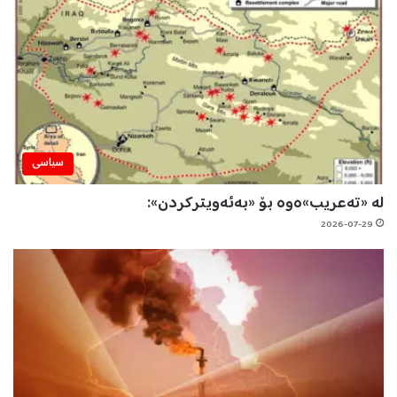
سیاسی
لە «تەعریب»ەوە بۆ «بەئەویترکردن»:
2026-07-29