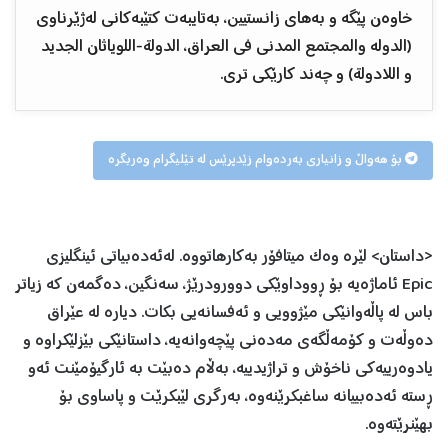
خاوەن پێگە و بەهای زانستیین، بەتایبەت کتێبەکانی لەژێرناوی
(الدولە والمجتمع المدنی فی العراق، الدولة-اللوياثان الجديد
و اللادولة) و چەند کارێکی تری.
بۆ هەواڵ و زانیاری بەردەوام زێدپرێس لە تێلیگرام وەربگرە
<داستان> لێرە وەک میتافۆر بەکارهاتووە. لەئەدەبیاتی ئینگلیزی
Epic ئاماژەیە بۆ ڕووداوێکی دوورودرێژ، سەنگین، دەگمەن کە زیاتر
باس لە پاڵەوانێکی مێژوویی و ئەفسانەیی بکات. دیارە لە عێراق
دەوڵەت و کۆمەڵگەی مەدەنی پێچەوانەیە، داستانێکی بێزلێکراوە و
یادوەرییەکی ناخۆش و تراژیدییە، بەڵام دەبێت بە ئارگیۆمێنت ئەو
ڕستە ئەدەبییانە ساغبکرێنەوە، بەرگری لێبکرێت و پاساوی بۆ
بهێنرێتەوە.