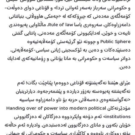
و حکومڕانی سەرباز بەسەر ئەوانی تردا> و قۆناغی دوای دەوڵەت-
کۆمەڵگەی مەدەنی کە چیڕۆکەکە لە <چەمکی هاووڵاتی، بنیاتنانی
دامەزراوەکان، سەروەری یاسا Rule of law، ماڵئاوایی پەیوەندی
تایبەت و خوێن، لەدایکبوونی کۆمەڵگەی مەدەنی، پانتایی گشتی
Public Sphere و چوونە نێو گرێبەستی کۆمەڵایەتییەوە
دەستپێدەکات و دەبن بە ئۆکسجینی ژیانی سیاسی-کۆمەڵایەتی،
دواتر سیاسەت و حکومڕانی بە مانا یۆنانی و ڕۆمانییەکەی لەدایک
دەبن.
عێراق هێشتا نەگەیشتۆتە قۆناغی دووەم! پێناچێت بگات! ئەم
نەگەیشتنە پەیوەستە بەزۆر دیاردە و پێشمەرجەوە. دیارترینیان
<نەگواستنەوەی دەسەڵاتی حزبە بۆ ناو دامەزراوە سیاسییە
مۆدێرنەکان Handing over of power into modern political
institutions> ئەم دۆخە وایکردووە دەزگاکان لە دەزگابوونی
خۆیان بکەون و مانای دەزگابوون لەدەستبدەن. وادیارە ئەم حاڵەتە
بۆتە ڕووکاری ناوەوە و کاکڵداری سیاسەت و حکومڕانی لە جیهانی