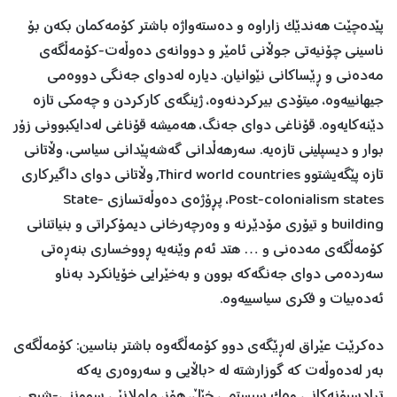
پێدەچێت هەندێک زاراوە و دەستەواژە باشتر کۆمەکمان بکەن بۆ
ناسینی چۆنیەتی جوڵانی ئامێر و دووانەی دەوڵەت-کۆمەڵگەی
مەدەنی و ڕێساکانی نێوانیان. دیارە لەدوای جەنگی دووەمی
جیهانییەوە، میتۆدی بیرکردنەوە، ژینگەی کارکردن و چەمکی تازە
دێنەکایەوە. قۆناغی دوای جەنگ، هەمیشە قۆناغی لەدایکبوونی زۆر
بوار و دیسپلینی تازەیە. سەرهەڵدانی گەشەپێدانی سیاسی، وڵاتانی
تازە پێگەیشتوو Third world countries, وڵاتانی دوای داگیرکاری
Post-colonialism states، پڕۆژەی دەوڵەتسازی State-
building و تیۆری مۆدێرنە و وەرچەرخانی دیمۆکراتی و بنیاتنانی
کۆمەڵگەی مەدەنی و … هتد ئەم وێنەیە ڕووخساری بنەڕەتی
سەردەمی دوای جەنگەکە بوون و بەخێرایی خۆیانکرد بەناو
ئەدەبیات و فکری سیاسییەوە.
دەکرێت عێراق لەڕێگەی دوو کۆمەڵگەوە باشتر بناسین: کۆمەڵگەی
بەر لەدەوڵەت کە گوزارشتە لە <باڵایی و سەروەری یەکە
ترادسیۆنەکانی وەک سیستمی خێڵ، هۆز، ململانێی سووننی-شیعی