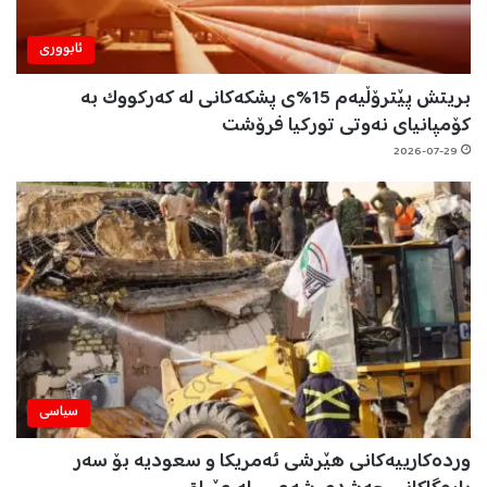
ئابووری
بریتش پێترۆڵیەم 15%ی پشکەکانی لە کەرکووک بە
کۆمپانیای نەوتی تورکیا فرۆشت
2026-07-29
سیاسی
وردەکارییەکانی هێرشی ئەمریکا و سعودیە بۆ سەر