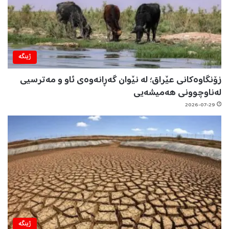
ژینگه‌
زۆنگاوەکانی عێراق؛ لە نێوان گەڕانەوەی ئاو و مەترسیی
لەناوچوونی هەمیشەیی
2026-07-29
ژینگه‌