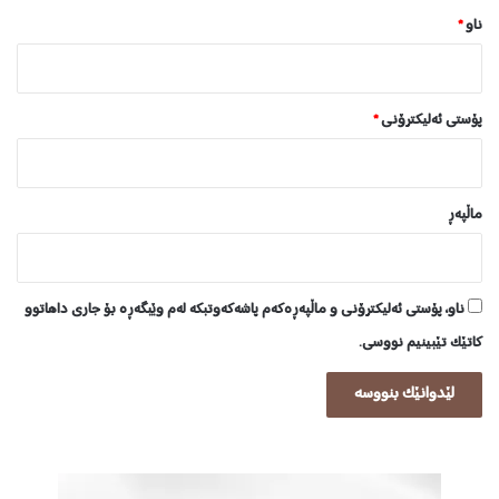
ناو
*
پۆستی ئەلیکترۆنی
*
ماڵپه‌ڕ
ناو، پۆستی ئەلیکترۆنی و ماڵپەڕەکەم پاشەکەوتبکە لەم وێبگەڕە بۆ جاری داهاتوو
کاتێک تێبینیم نووسی.