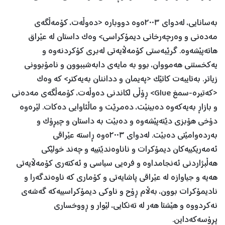
بەسانایی، لەدوای ٢٠٠٣ەوە دووبارە <دەوڵەت، کۆمەڵگەی
مەدەنی و وەرچەرخانی دیمۆکراسی> وەک داستان لە عێراق
هاتەپێشەوە. گرێبەستی کۆمەڵایەتی لەبری کۆکردنەوە و
یەکخستنی هەمووان، بوو بە مایەی دابەشببوون و نامۆبوونی
زیاتر. بەتایبەت کاتێک <پەیمان و دداننان بەیەکتر> کە وەک
<کەتیرە-سمغ Glue> ڕۆڵی لکاندنی دەوڵەت، کۆمەڵگەی مەدەنی
و بازاڕ بەیەکەوە دەبینێت، دەمرێت و ماڵئاوایی دەکات. لێرەوە
دۆخی هۆبزی دێتەپێشەوە و دەبێت بە داستان و چیڕۆک و
بەردەوامێتی دەبێت. لەدوای ٢٠٠٣ەوە ڕاستە عێراقی
ئەمەریکییەکان دیمۆکرات و ناناوەندێتییە و چەند خولێکی
هەڵبژاردنی ئەنجامداوە و فرەیی سیاسی و ئەکتەری کۆمەڵایەتی
هەیە و جیاوازە لە عێراقی پاشایەتی و کۆماری کە ناوەندگەرا و
نادیمۆکرات بوون، بەڵام ڕۆح و ناوکی دیمۆکراسییەکە گەشەی
نەکردووە و هێشتا هەر لە تەنکایی، لێوار و ڕووخساری
پڕۆسەکەداین.