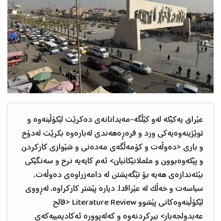
عێراق یەکێکە لەو کێڵگە-مەیدانانەی دەکرێت لێکۆڵینەوە و
توێژینەوەیەکی ورد و فرەڕەهەندی لەبارەوە بکرێت لەدۆخ
و باری <دەوڵەت و کۆمەڵگەی مەدەنی و شێوازی کارکردن
و پێکەوەبوون و ململانێکانیان> ئەم کایەیە نرخ و سەنگێکی
بێئەندازەی هەیە بۆ تێگەیشتن لە دامەزراوەی دەوڵەت،
سیاسەت و خەڵک لە عێراقدا. دیارە پێشتر کارکراوە، لەڕووی
لێکۆڵینەوەکانی پێشوو Literature Review <فالح
عەبدولجەبار> بیرکردنەوە و کەلەپوورە ئەکادیمییەکەی