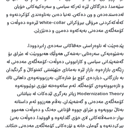
سێیەمدا. دەزگاکان لێرە ئەرکە سیاسی و سەرەکییەکانی خۆیان
لەدەستدەدەن و ون دەکەن، تەنیا دەبن بەناوەندی کۆکردنەوە و
کەڵەکەکردنی مرۆڤی بیرۆکراتی White-collar لێرەوە دەوڵەت و
کۆمەڵگەی مەدەنی بەیەکەوە دەمرن و دەنێژرێن.
پێدەچێت لە ناوەڕاستی حەفتاکانی سەدەی ڕابردوودا،
بەشێوەیەکی سەرەتایی-بەشەکی هەوڵێک هەبووبێت لە عێراق بۆ
گەشەپێدانی سیاسی و کارابوونی دەوڵەت-کۆمەڵگەی مەدەنی لە
ڕێگەی بازاڕەوە. بازاڕ لێرە بەمانای جێهێشتنی کشتوکاڵ و گرنگیدان
بە بازرگانی، دیاردەی کۆچ بۆ شارەکان، بەرزبوونەوەی داهاتی تاک
و تازەبوونەوەی کۆمەڵگە. ئەم ساتەوەختە تیۆری نوێبوونەوە
Modernization Theory زیاتر بەرگری لێدەکات لە بنیاتنانی
کۆمەڵگەی مەدەنی و گەشەپێدان، بەڵام هەرزوو ئەم داستانە
بەتاڵ بوویەوە و عێراق چووە قۆناغی جەنگ و دەوڵەت هەموو
بوار-دەسەڵاتەکانی لای خۆی گلدایەوە و قووتیدا. دەوڵەت بەبێ
بیرکردنەوە و گومان، خانە و تۆڕەکانی کۆمەڵگەی مەدەنی خنکاند.