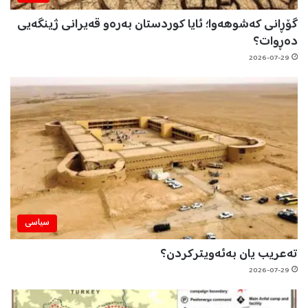
گۆڕانی کەشوهەوا؛ ئایا کوردستان بەرەو قەیرانی ژینگەیی
دەڕوات؟
2026-07-29
سیاسی
تەعریب یان بەئەویترکردن؟
2026-07-29