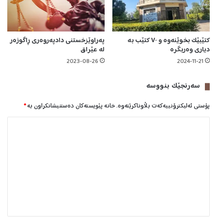
ە
ن
ی
>
کتێبێک بخوێنەوە و ٧٠ کتێب بە
پەراوێزخستنی دادپەروەری ڕاگوزەر
دیاری وەربگرە
لە عێراق
2023-08-26
2024-11-21
سه‌رنجێک بنووسە
پۆستی ئەلیکترۆنییەکەت بڵاوناکرێتەوە.
خانە پێویستەکان دەستنیشانکراون بە
*
ل
ێ
د
و
ا
ن
*