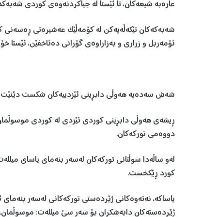
عارەبە شیعەکان، تا ئێستا لە جیاکردنەوەی کوردی شەبەکد
شەبەکەکان تێکەڵەیەکن لە کۆمەڵێک عەشیرەتی ڕەسەنی کورد
ئۆمەربل و زراری و بەزاراوەی گۆرانی دەئاخفێن، ئێستا خۆیا
شەش سەدەیە هەوڵی دابڕینی ئێزدییەکان شکست دێنێت
دووەمی تورکەکان.
لەو ساڵەدا سوڵتانی تورکەکان لەسەر بنەمای یاسای میللە
کورد ڕێکخست.
یاساکە، نەتەوەکانی ژێردەستی تورکەکانی لەسەر بنەمای 
ژێردەستەکان دابەشکران بۆ سەر سێ میللەت: موسوڵمان، ک