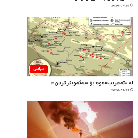
2026-07-29
سیاسی
لە «تەعریب»ەوە بۆ «بەئەویترکردن»:
2026-07-29