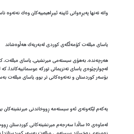
واتە تەنها پەیڕەوانی ئایینە ئیبڕاهیمییەکان وەک نەتەوە ناس
یاسای میللەت کۆمەڵگەی کوردی لەبەریەک هەڵوەشاند
لەچوارچێوەی یاسای تەنزیماتی تورکە عوسمانییەکاندا، کە
بۆسەر کوردستان و نەتەوەکانی تر بوو، یاسای میللەت بەسە
یەکەم لێکەوتەی ئەو سیستەمە ڕووخاندنی میرنشینەکان بو
لەماوەی ١٥ ساڵدا سەرجەم میرنشینەکانی کوردستا
زەمینەی ڕەخساند سیستەمی میللەت بەسەر کوردستاندا بس