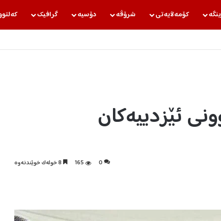
ینگه‌
كۆمه‌ڵایه‌تی
شرۆڤه‌
دۆسیه‌
گرافیك
كه‌لتوو
نی ئێزدییەکان
0
165
8 خولەک خوێندنەوە