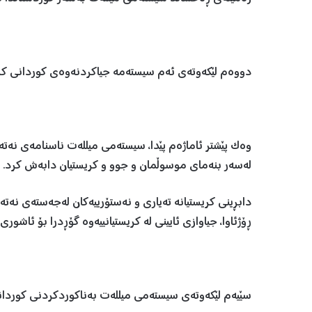
دووەم لێکەوتەی ئەم سیستەمە جیاکردنەوەی کوردانی کریست
وەک پێشتر ئاماژەم پێدا، سیستەمی میللەت ناسنامەی نەت
لەسەر بنەمای موسوڵمان و جوو و کریستیان دابەش کرد.
دابڕینی کریستیانە تەیاری و نەستۆرییەکان لەجەستەی نە
ڕۆژئاوا، جیاوازی ئایینی لە کریستیانییەوە گۆڕدرا بۆ ئاشوری
سێیەم لێکەوتەی سیستەمی میللەت بەناکوردکردنی کوردا