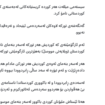
سیستەمی میللەت هەر کوردە کریستیانەکانی لەجەستەی کو
کوردستانی نامۆ کرد.
گەنگەشەی تورکە لاوەکان لەسەردەمی ئیتیحاد و تەرەقیدا 
نەبوو.
ئەم ئارگۆمێنتەی کە کوردیش هەر تورکە لەسەر بنەمای نا
کوردستان (ویلایەتی مووسڵ) بەهێزترین ئارگومێنتی تورکەک
هەر لەسەر بنەمای ئەوەی کوردیش هەر تورکن مادام هەردو
دادەڕێژێت و ئەم تیۆرە لە سەد ساڵی ڕابردوودا ببووە ئای
لەسەدەی ڕابردوودا و لە باکووری کوردستاندا ناسنامەی 
بێ هەڵاواردن بۆ هەردوو سەردەمی ئەتاتورکیزم و ئەردۆغا
هەتا ئێستاش ملیۆنان کوردی باکوور لەسەر بنەمای موسوڵما