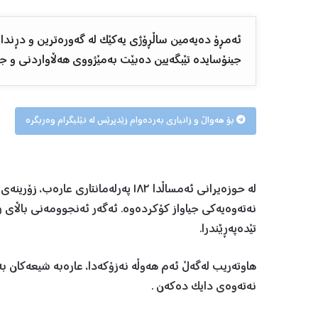
جینۆسایدە تێبگەیین دەبێت بەمێژووی هەڵاواردنی و جی
بۆ هەواڵ و زانیاری بەردەوام زێدپرێس لە تێلیگرام وەربگرە
لە حوزەیرانی ئەمساڵدا ١٨٢ پەرلەمانتا
نەتەوەیەکی جیاواز کۆکردەوە. ئەگەر ئەنجوومەنی باڵای ڕ
تێدەپەڕێندرا.
هاوتەریب لەگەڵ ئەم هەوڵە نەزۆکەدا، عارەبە شیعەکان بە
نەتەوەی دایک دەکەن .