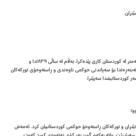
ێنران.
هەرچەندە، بەهۆی سیستەمی میرنشینی، یاسای میللەت، کەمتر لە کوردستان کاری پێدەکرا، بەڵام لە ساڵی ١٨٣٩دا و
 لەبنەڕەتدا بۆ سەپاندنی حوکمی ناوەندی و ڕاستەوخۆی تورکەکان
ر کوردستانیشدا سەپێنرا.
و؛
ن ڕووخێنران و تورکەکان ڕاستەوخۆ حوکمی کوردستانییان کرد. ئەمەش
ەپێنرێت. واتە یەکەم گورز بەر کۆی نەتەوەی کورد کەوت.