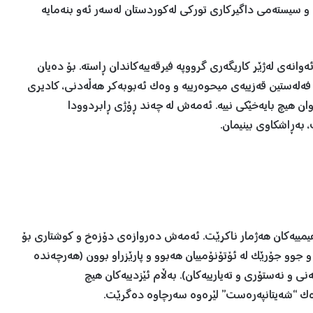
و سیستەمی داگیرکاری تورکی لەکوردستان لەسەر ئەو بنەمایە
انەی لەژێر کاریگەری گرووپە فیرقەییەکاندان ڕاستە. بۆ دەیان
 فەلەستین قەزییەی میحوەرییە و وەک ئەبوبەکر هەڵەدنی، کادیری
ان هیچ بایەخێکی نییە. ئەمەش لە چەند ڕۆژی ڕابردوودا
بەڕاشکاوی بینیمان.
براهیمییەکان هەژمار ناکرێت. ئەمەش دەروازەی دۆزەخ و کوشتاری بۆ
 جوو جۆرێک لە ئۆتۆنۆمییان هەبوو و پارێزراو بوون (هەرچەندە
ی و نەستۆری و تەیارییەکان). بەڵام ئێزدییەکان هیچ
ان وەک “شەیتانپەرەست” لێرەوە سەرچاوە دەگرێت.