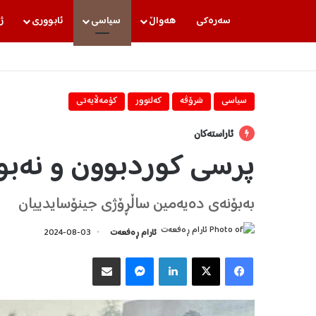
سه‌ره‌كی
هه‌واڵ
سیاسی
ئابووری
ژ
سیاسی
شرۆڤه‌
كه‌لتوور
كۆمه‌ڵایه‌تی
ئاراستەکان
پرسی کوردبوون و نەبوو
بەبۆنەی دەیەمین ساڵڕۆژی جینۆسایدییان
ئارام ڕەفعەت
2024-08-03
Facebook
X
LinkedIn
Messenger
هاوبه‌شكردن به‌ ئیمه‌یڵ