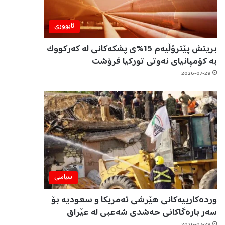
ئابووری
بریتش پێترۆڵیەم 15%ی پشکەکانی لە کەرکووک
بە کۆمپانیای نەوتی تورکیا فرۆشت
2026-07-29
سیاسی
وردەکارییەکانی هێرشی ئەمریکا و سعودیە بۆ
سەر بارەگاکانی حەشدی شەعبی لە عێراق
2026-07-29