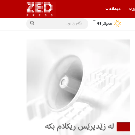
ر
دیمانه‌
℃
41
بگه‌ڕێ
هه‌ولێر
بۆ...