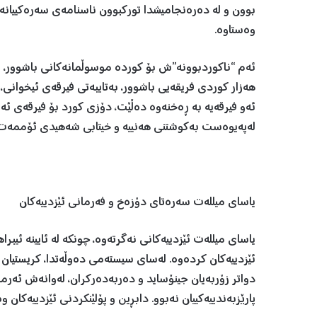
بوون و لە دەرەنجامیشدا تورکبوون ناسنامەی سەرەکییانە 
وەستاوە.
ئەم “ناکوردبوونە”ش بۆ کوردە موسوڵمانەکانی باشوور، ئەو
هەزار کوردی فریقەیی باشوور، بەتایبەتی فیرقەی ئیخوانی،
ئەو فیرقەیە بە ڕەخنەوە دەڵێت، دۆزی کورد بۆ فیرقەی ئەو
لەپەیوەست بەکوشتنی هەنییە و خیتابی شەهیدی ئۆممەت، 
یاسای میللەت سەرەتای دۆزەخ و فەرمانی ئێزدییەکان
یاسای میللەت ئێزدییەکانی نەگرتەوە، چونکە لە ئایینە ئی
ئێزدییەکان کردەوە. لەسای سیستەمی دەوڵەتدا، کریستیان و
دواتر زۆربەیان جینۆساید و دەربەدەرکران، لەوانەش ئەرمەن
پارێزبەندییەکییان نەبوو. دابڕین و پۆلێنکردنی ئێزدییەک