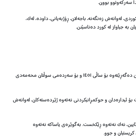
ا سەرکەوتوو بوون.
ی، لەوانەش زەنگەنە، باجەلان، ڕۆژبەیانی، داودە، لەک،
ن بە جیاواز لە کورد دەناسێنن.
ڕیشەی هەوڵی دابڕینی کوردی ئێزدی لە کوردی موسوڵمان دەگەڕێتەوە بۆ ساڵی ١٤٥١ و بۆ سەردەمی سوڵتان محەمەدی
ت بۆ ئیدارەدان و حوکمڕانیکردنی نەتەوە ژێردەستەکان، لەوانەش
ئایین، نەک نەتەوە ڕێکخست. بەگوێرەی یاساکە نەتەوە
ریستیان و جوو.