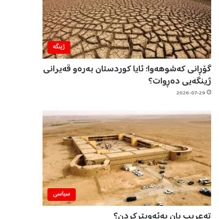
ژینگه‌
گۆڕانی کەشوهەوا؛ ئایا کوردستان بەرەو قەیرانی
ژینگەیی دەڕوات؟
2026-07-29
سیاسی
تەعریب یان بەئەویترکردن؟