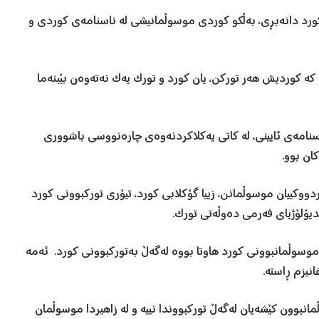
رد دانەبڕی، بەڵکو کوردی موسوڵمانیشی لە ناسنامەی کوردی و
کە کوردیش هەر تورکن، یان کورد و تورک یەک نەتەوەن بێبنەما
سنامەی ئایینی، لە کاتی یەکلاکردنەوەی چارەنووسی باشووری
ان بوو.
وکییان موسوڵمانن، زییا گۆکلابی کورد، تیۆری تورکبوونی کورد
دیۆلۆژیای فەرمی دەوڵەتی تورک.
موسوڵمانبوونی کورد هاوتا بووە لەگەڵ بەتورکبوونی کورد. ئەمە
نیزم ڕاستە.
نبوون کێشەیان لەگەڵ تورکبووندا نییە و لە زاهیردا موسوڵمان