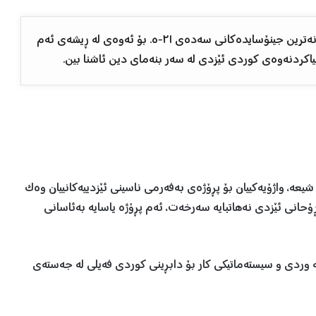
ئەمڕۆ دەیەمین ساڵڕۆژی یەکێک لە گەورەترین و دڕندانەترین جینۆسایدەکانی سەدەی ٢١-ه. بۆ ئەوەی لە ڕیشەی ئەم
اکردنەوەی کوردی ئێزدی لە سەر بنەمای دین ئاشنا بین.
ری عارەب، زۆرینەی شیعە، واژۆیەکییان بۆ پڕۆژەی بەفەرمی ناسینی ئێزدییەکانییان وەک
ۆحانی ئێزدی نەهاتبایە سەرخەت، ئەم پڕۆژە یاسایە بەئاسانی
 وردی و سیستەماتیکی کار بۆ دابڕینی کوردی فەیلی لە جەستەی