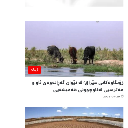
ژینگه‌
زۆنگاوەکانی عێراق؛ لە نێوان گەڕانەوەی ئاو و
مەترسیی لەناوچوونی هەمیشەیی
2026-07-29