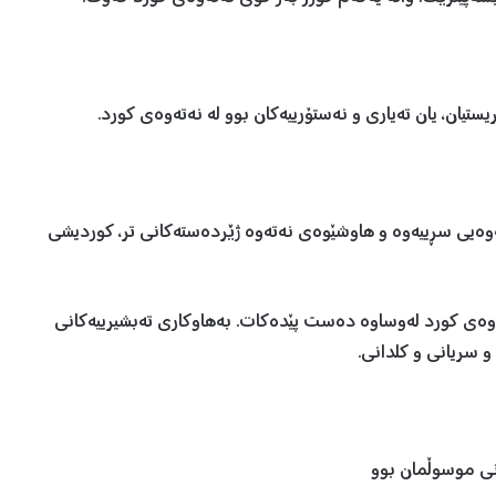
یان، یان تەیاری و نەستۆرییەکان بوو لە نەتەوەی کورد.
ەوەیی سڕییەوە و هاوشێوەی نەتەوە ژێردەستەکانی تر، کوردیشی
تەوەی کورد لەوساوە دەست پێدەکات. بەهاوکاری تەبشیرییەکانی
 و سریانی و کلدانی.
نی موسوڵمان بوو