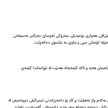
اقی، هەواری بۆمیدیان، سەرۆکی ئەوسای جەزائیر، بەسیفەتی
ەچێتە کۆشکی سپی و چاوی بە نیکسۆن دەکەوێت.
اشمان هەیە و تاکە کێشەیەک هەبێت لە نێوانماندا کێشەی
 یەکەم واز نەهێنێت و کار بۆ دامەزراندنی ئیسرائیلی دووەمیش لە
ائیلی دووەم دەچێتە سەر مێزی دانوستانی گەورەترین زلهێزی