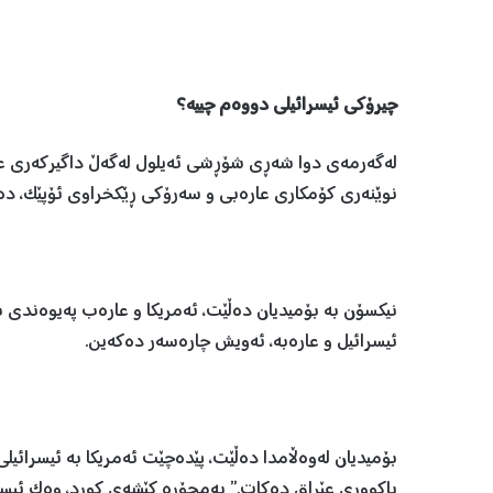
چیرۆکی ئیسرائیلی دووەم چییە؟
لەگەرمەی دوا شەڕی شۆڕشی ئەیلول لەگەڵ داگیرکەری عێر
نوێنەری کۆمکاری عارەبی و سەرۆکی ڕێکخراوی ئۆپێک، د
نیکسۆن بە بۆمیدیان دەڵێت، ئەمریکا و عارەب پەیوەندی ب
ئیسرائیل و عارەبە، ئەویش چارەسەر دەکەین.
بۆمیدیان لەوەڵامدا دەڵێت، پێدەچێت ئەمریکا بە ئیسرائیلی
باکووری عێراق دەکات.” بەمجۆرە کێشەی کورد، وەک ئیسر