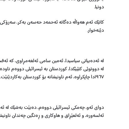
دونیا.
کاتێک ئەم هەواڵە دەگاتە ئەحمەد حەسەن بەکر، سەرۆکی 
دێنەخوار.
لە ئەدەبیاتی سیاسیدا، ئەمین سامی ئەلغەمڕاوی، کە ئەف
لە دووتوێی کتێبێکدا، کوردستان بە ئیسرائیلی دووەم ناودەبا
١٩٦٧دا چاپکراوە، ئەم ناونیشانە بۆ کوردستان بەکاردێنێت.
دوای ئەو، چەمکی ئیسرائیلی دووەم، دەبێت بەشێک لە ئەد
ئەلسەورە، و ئەلعێڕاق و هاوکاری و ڕەنگین چەندان ناونیش