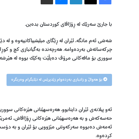
با جارێ سەرێک لە ڕۆژاڤای کوردستان بدەین.
شەشی ئەم مانگە، ئێران لە ڕێگای میلیشییاکانییەوە و لە د
چرکەساتەش بەردەوامە. هەرچەندە بەگیانبازی کچ و کوڕانی
سووری بۆ مافەکانی مرۆڤ دەیڵێت یەکێک بووە لە هێرشە 
بۆ هەواڵ و زانیاری بەردەوام زێدپرێس لە تێلیگرام وەربگرە
ئەو پیلانەی ئێران داینابوو، هەرەسهێنانی هێزەکانی سوور
حەسەکەش و بە هەرەسهێنانی هێزەکانی ڕۆژاڤاش، ئەمریکا نا
ئەمەش دەبووە سەرکەوتنی مێژوویی بۆ ئێران و بە دۆست
کردەوە.