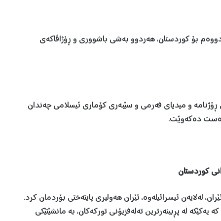
لی دووەم بۆ کوردستان، هەردوو بەشی باشووری و ڕۆژاڤاکەی
ی ڕۆژنامە و میدیای فەرمی و سێبەری کۆماری ئیسلامی چەندان
 دەست دەکەوێت.
انی کوردستان
ان، لەلایەن ئیسرائیلەوە، ئێران هەولیری پایتەختی بۆردمان کرد.
یەکێکە لە پڕبینەرترین تەلەفزیۆنی تورکەکان، بە مانشێتێکی