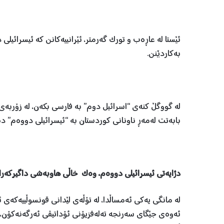
ئێستا لە عاڕەب و تورک گەرمتر، ئێرانییەکانن کە ئیسرائی
بەکاردێنن.
لە گووگڵ کنەی “اسرائیل دوم” بە فارسی بکەن، لە زۆربە
بابەتت لەمەڕ ناونانی کوردستان بە “ئیسرائیلی دووەم”
دژایەتی ئیسرائیلی دووەم، وەک خاڵی هاوبەشی داگیرکەر
لە مانگی یەکی ئەمساڵدا، لە تۆڵەی لێدانی قونسوڵییەکەی ئێر
ئەوەی جێگای سەرنجە تەلەفزیۆنی ئۆداتیڤی ئەرگەنەکۆن، کە 