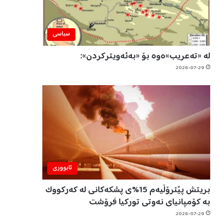
سیاسی
لە «تەعریب»ەوە بۆ «بەئەویترکردن»:
2026-07-29
ئابووری
بریتش پێترۆڵیەم 15%ی پشکەکانی لە کەرکووک
بە کۆمپانیای نەوتی تورکیا فرۆشت
2026-07-29