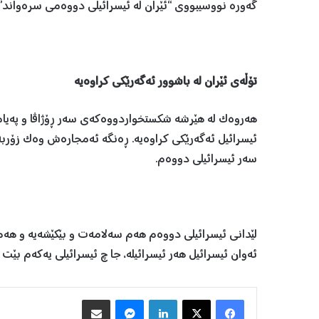
گەورە نووسیبووی “ئێران لە ئیسرائیلی دووەمی سرەواند”.
تۆڵەی ئێران لە باشوور ئەگەرێکی کراوەیە
هەروەک لە هێرشە شکستخواردووەکەی سەر ڕۆژاڤا و پەیامە
ئیسرائیل ئەگەرێکی کراوەیە. ڕەنگە ئەمجارەش وەک زۆربەی
سەر ئیسرائیلی دووەم.
لێدانی ئیسرائیلی دووەم هەم سەلامەت و بێکێشەیە و هەم
ئەوان ئیسرائیل هەر ئیسرائیلە، جا چ ئیسرائیلی یەکەم بێت 
Facebook
X
LinkedIn
Messenger
هاوبه‌شكردن به‌ ئیمه‌یڵ