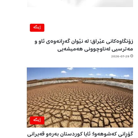
ژینگه‌
زۆنگاوەکانی عێراق؛ لە نێوان گەڕانەوەی ئاو و
مەترسیی لەناوچوونی هەمیشەیی
2026-07-29
ژینگه‌
گۆڕانی کەشوهەوا؛ ئایا کوردستان بەرەو قەیرانی