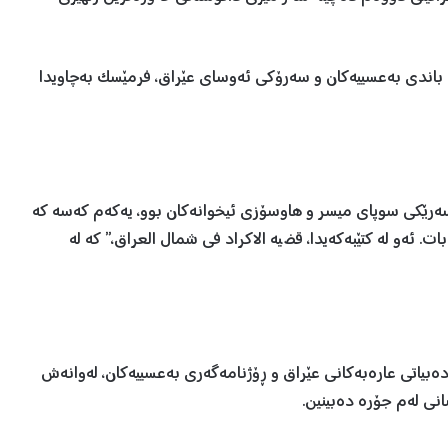
باندی بەعسییەکان و سەرۆکی ئەوسای عێراق، فرمێسک بەچاویدا
سەرێکی سوپای میسر و هاوسۆزی ئیخوانەکان بوو، یەکەم کەسە کە
ت. ئەو لە کتێبەکەیدا، قضیە الاکراد فی شمال العراق،” کە لە
ەبیاتی عارەبەکانی عێراق و ڕۆژنامەگەری بەعسییەکان، لەوانەش
انی لەم جۆرە دەبینین.