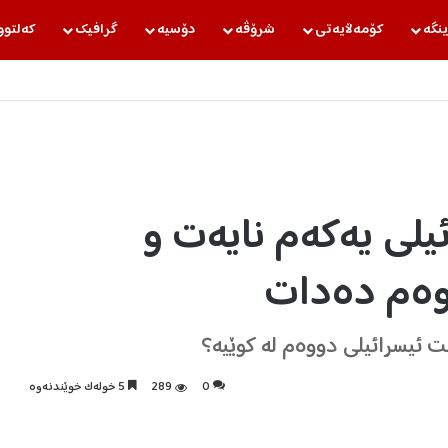
ینگه‌
كۆمه‌ڵایه‌تی
شرۆڤه‌
دۆسیه‌
گرافیك
كه‌لتوو
یلی یەکەم نایەت و
ووەم دەدات
ت ئیسرائیلی دووەم لە کوێیە؟
0
289
5 خولەک خوێندنەوە