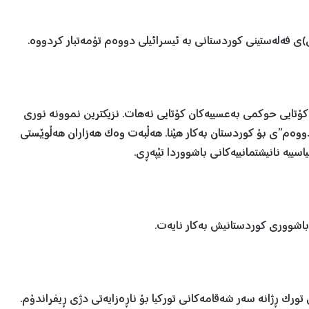
)ی فەلەستینی کوردستانی بە ئیسرائیلی دووەم تۆمەتبار کردووە.
کۆتایی حوکمی بەعسییەکان کۆتایی نەهات. نزیکترین نموونە نوری
ن پەیامی “ئیسرائیلی دووەم”ی بۆ کوردستان بەکار هێنا. هەڵبەت وەک هەزاران هەڵوێستی
یە نانیشتمانییەکانی باشووردا تێپەڕی.
 باشووری کوردستانیش بەکار نایەت.
راندۆم، هەزران تورک ڕژانە سەر شەقامەکانی تورکیا بۆ ناڕەزایەتی دژی ڕیفراندۆم.