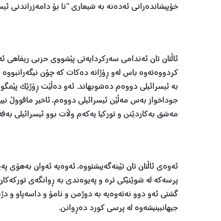
خۆپیشاندەرانی ئەدەنە بە شیعاری “نا بۆ دامەزراندنی ئیس
ئاڵتان تان ئەندامی سەرکردایەتی پێشووی حزبی ریفاهی ئەربە
کردووەتەوە باس لەو ڕۆژانە دەکات کە چۆن نیگەرانبووە 
بە ئیسرائیلی دووەم دەشوبهاند. ئەو دەڵێت ڕۆژێک پێمگوت
جوداخواز بەس مەڵێن ئیسرائیلی دووەم، ئاخیر ماقووڵ نییە
مەشق بەکاردێنن و تورکیا یەکەم وڵات بوو ئیسرائیلی بەفە
ئەوەی ئاڵتان تان تێینەگەییشتووە، ئەوەیە ئەوان بەهۆی پە
پرسەکە لە شوێنێکی ترە و پەیوەندی بە ڕوانگەی تورکەکان
گشتی ئەو دوو نەتەوەیە بە دوژمن و نامۆ و داسەپاو و د
جیهانبینیشەوە لە پرسی کورد دەڕوانن.