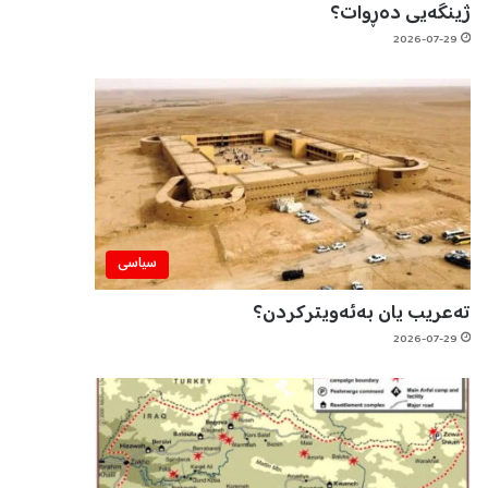
ژینگەیی دەڕوات؟
2026-07-29
سیاسی
تەعریب یان بەئەویترکردن؟
2026-07-29