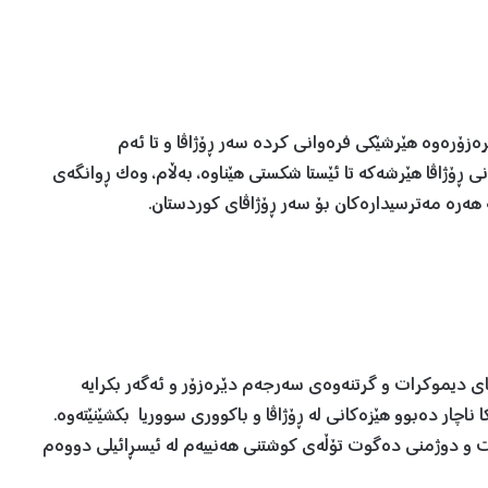
ێرەزۆرەوە هێرشێکی فرەوانی کردە سەر ڕۆژاڤا و تا ئەم
 ڕۆژاڤا هێرشەکە تا ئێستا شکستی هێناوە، بەڵام، وەک ڕوانگەی
هەرە مەترسیدارەکان بۆ سەر ڕۆژاڤای کوردستان.
یای دیموکرات و گرتنەوەی سەرجەم دێرەزۆر و ئەگەر بکرایە
چار دەبوو هێزەکانی لە ڕۆژاڤا و باکووری سووریا بکشێنێتەوە.
 و دوژمنی دەگوت تۆڵەی کوشتنی هەنییەم لە ئیسڕائیلی دووەم