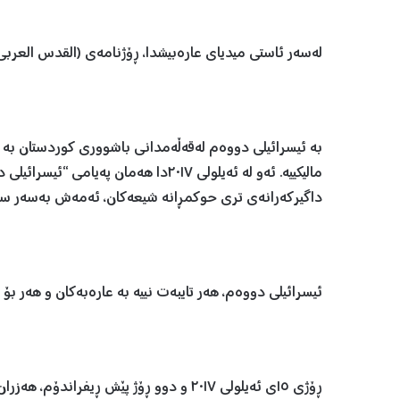
لەسەر ئاستی میدیای عارەبیشدا، ڕۆژنامەی (القدس العربی
بە ئیسرائیلی دووەم لەقەڵەمدانی باشووری کوردستان بە 
مالیکییە. ئەو لە ئەیلولی ٢٠١٧دا هەما
داگیرکەرانەی تری حوکمڕانە شیعەکان، ئەمەش بەسەر سیاسی
ئیسرائیلی دووەم، هەر تایبەت نییە بە عارەبەکان و هەر بۆ
ڕۆژی ١٥ی ئەیلولی ٢٠١٧ و دوو ڕۆژ پێش ڕیف