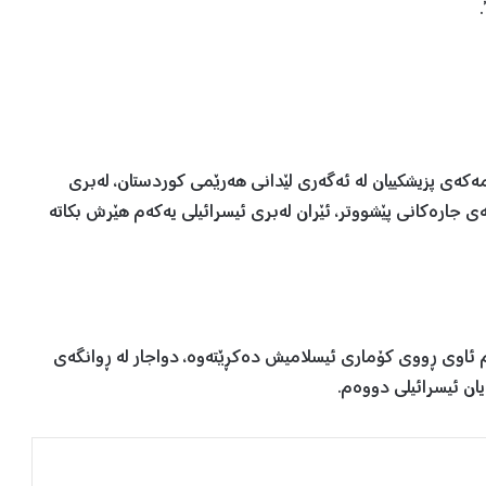
کەی پزیشکییان لە ئەگەری لێدانی هەرێمی کوردستان، لەبری
 جارەکانی پێشووتر، ئێران لەبری ئیسرائیلی یەکەم هێرش بکاتە
 ئاوی ڕووی کۆماری ئیسلامیش دەکڕێتەوە، دواجار لە ڕوانگەی
یان ئیسرائیلی دووەم.