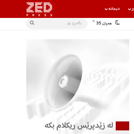
ر
دیمانه‌
℃
35
بگه‌ڕێ
هه‌ولێر
بۆ...