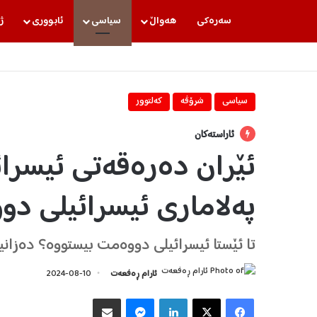
سه‌ره‌كی
هه‌واڵ
سیاسی
ئابووری
ژ
سیاسی
شرۆڤه‌
كه‌لتوور
ئاراستەکان
ئێران دەرەقەتی ئیسرائ
پەلاماری ئیسرائیلی د
تا ئێستا ئیسرائیلی دووەمت بیستووە؟ دەزانی
ئارام ڕەفعەت
2024-08-10
Facebook
X
LinkedIn
Messenger
هاوبه‌شكردن به‌ ئیمه‌یڵ