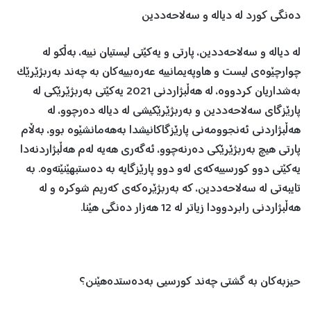
دەنگی کورد لە دیالە و سەلاحەددین
لە دیالە و سەلاحەددین، پارتی و یەکێتی لیستیان نییە، بەڵکو لە
چوارچێوەی لیست و هاوپەیمانییە عەرەبییەکان بە چەند بەربژێرێک
بەشداریان کردووە، لە ‌هەڵبژاردنی 2021 یەکێتی بەربژێرێکی لە
پارێزگای سەلاحەددین و بەربژێرێکیشی لە دیالە دەرچوو، لە
‌هەڵبژاردنی ئەنجوومەنی پارێزگاکانیشدا بەهەمانشێوە بوو، بەڵام
پارتی هیچ بەربژێرێکی دەرنەچوو، ئەگەری هەیە لەم هەڵبژاردنەدا
یەكێتی دوو کورسییەکەی لەو دوو پارێزگایە بە دەستبهێنێتەوە. بە
تایبەتی لە سەلاحەددین، کە بەربژێرەکەی کەریم شوکرە و لە
هەڵبژاردنی رابردوودا زیاتر لە 12 هەزار دەنگی ‌هێنا.
حیزبەکان بە گشتی چەند کورسیی بەدەستدەهێنن؟