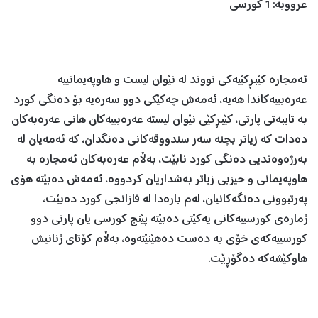
عرووبە: 1 کورسی
ئەمجارە کێبڕکێیەکی تووند لە نێوان لیست و هاوپەیمانییە
عەرەبییەکاندا هەیە، ئەمەش چەکێکی دوو سەرەیە بۆ دەنگی کورد
بە تایبەتی پارتی، کێبڕکێی نێوان لیستە عەرەبییەکان هانی عەرەبەکان
دەدات کە زیاتر بچنە سەر سندووقەکانی دەنگدان، کە ئەمەیان لە
بەرژەوەندیی دەنگی کورد نابێت، بەڵام عەرەبەکان ئەمجارە بە
هاوپەیمانی و حیزبی زیاتر بەشداریان کردووە، ئەمەش دەبێتە هۆی
پەرتبوونی دەنگەکانیان، لەم بارەدا لە قازانجی کورد دەبێت،
ژمارەی کورسییەکانی یەکێتی دەبێتە پێنج کورسی یان پارتی دوو
کورسییەکەی خۆی بە دەست دەهێنێتەوە، بەڵام کۆتای ژنانیش
هاوکێشەکە دەگۆڕێت.