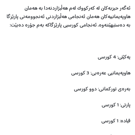
ئەگەر حیزبەکان لە کەرکووک لەم هەڵبژاردنەدا بە هەمان
هاوپەیمانییەکان هەمان ئەنجامی هەڵبژاردنی ئەنجوومەنی پارێزگا
بە دەستبهێننەوە، ئەنجامی کورسیی پارێزگاکە بەم جۆرە دەبێت:
یەکێتی: 4 کورسی
هاوپەیمانیی عەرەبی: 3 کورسی
بەرەی تورکمانی: دوو کورسی
پارتی: 1 کورسی
قیادە: 1 کورسی