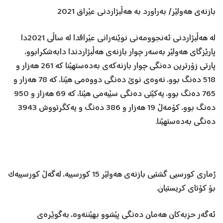
بازنەی هەولێر/ بەراورد بە هەڵبژاردنی عێراق 2021
لە هەڵبژاردنی ئەنجوومەنی نوێنەرانی عێراقدا لە ساڵی 2021دا
پارێزگای هەولێر بەسەر چوار بازنەی هەڵبژاردندا دابەشکرابوو،
پارتی زۆرترین دەنگی چوار بازنەکەی بەدەستهێنا کە 261 هەزار و
518 دەنگ بوو، نەوەی نوێ دەنگی دووەمی هێنا، کە 78 هەزار و
765 دەنگ بوو، یەکێتی دەنگی سێیەمی هێنا، کە 69 هەزار و 950
دەنگ بوو، کۆمەڵ 19 هەزار و 386 دەنگ و یەکگرتووش 3943
دەنگی بەدەستهێنا.
ژماری کورسیی گشتیی بازنەی هەولێر 15 کورسییە، لەگەڵ کورسییەک
بۆ کۆتای کریستیان.
ئەگەر حزبەکان هەمان دەنگی پێشوو بهێننەوە، بەگوێرەی