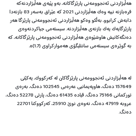
هەڵبژاردنی ئەنجوومەنی پارێزگاکانە، بەو پێیەی هەڵبژاردنەکە
فرەبازنە نییە وەک هەڵبژاردنی 2021 کە عێراق بەسەر 83 بازنەدا
دابەش کرابوو، بەڵکو وەکو هەڵبژاردنی ئەنجوومەنی پارێزگا هەر
پارێزگایەک یەک بازنەی هەڵبژاردنە. سیستەمی جیاکردنەوەی
دەنگەکانیش هاوشێوەی هەڵبژاردنی ئەنجوومەنی پارێزگاکانە، کە
بە گوێرەی سیستەمی سانتلیگۆی هەموارکراوی (1.7)ە.
لە هەڵبژاردنی ئەنجوومەنی پارێزگاکان لە کەرکووک، یەکێتی
157649 دەنگ، هاوپەیمانیی عەرەبی 102545 دەنگ، بەرەی
تورکمانی 75166 دەنگ، قیادە 61435 دەنگ، پارتی 52278 دەنگ،
عروبە 47919 دەنگ، نەوەی نوێ 25910، کەرکووکنا 22701
دەنگ.