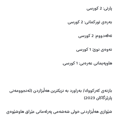
پارتی: 2 کورسی
بەرەی تورکمانی: 2 کورسی
تەقەدووم: 2 کورسی
نەوەی نوێ: 1 کورسی
هاوپەیمانی عەرەبی: 1 کورسی.
بازنەی کەرکووک/ بەراورد بە نزیکترین هەڵبژاردن (ئەنجوومەنی
پارێزگاکان 2023)
شێوازی هەڵبژاردنی خولی شەشەمی پەرلەمانی عێراق هاوشێوەی