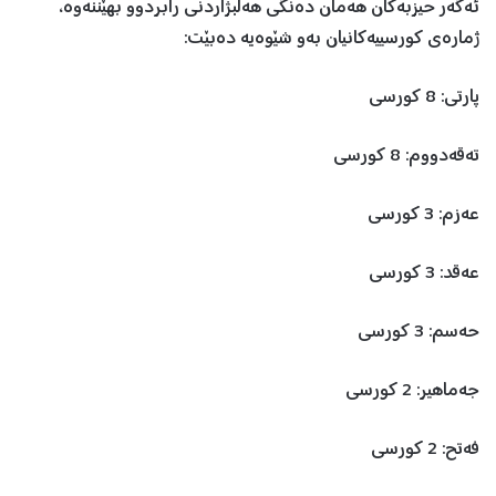
ئەگەر حیزبەکان هەمان دەنگی هەڵبژاردنی رابردوو بهێننەوە،
ژمارەی کورسییەکانیان بەو شێوەیە دەبێت:
پارتی: 8 کورسی
تەقەدووم: 8 کورسی
عەزم: 3 کورسی
عەقد: 3 کورسی
حەسم: 3 کورسی
جەماهیر: 2 کورسی
فەتح: 2 کورسی