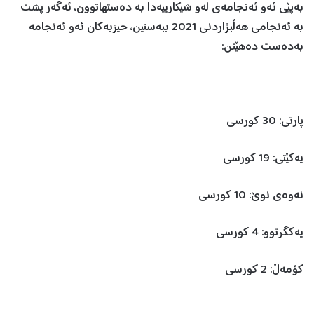
بەپێی ئەو ئەنجامەی لەو شیکارییەدا بە دەستهاتوون، ئەگەر پشت
بە ئەنجامی هەڵبژاردنی 2021 ببەستین، حیزبەکان ئەو ئەنجامە
بەدەست دەهێنن:
پارتی: 30 کورسی
یەکێتی: 19 کورسی
نەوەی نوێ: 10 کورسی
یەکگرتوو: 4 کورسی
کۆمەڵ: 2 کورسی