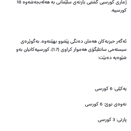
ژماری کورسیی گشتیی بازنەی سلێمانی بە هەڵەبجەشەوە 18
کورسییە.
ئەگەر حیزبەکان هەمان دەنگی پێشوو بهێننەوە، بەگوێرەی
سیستەمی سانتلیگۆی هەموار کراوی (1.7)، کورسییەکانیان بەو
شێوەیە دەبێت:
یەکێتی: 6 کورسی
نەوەی نوێ: 6 کورسی
پارتی: 3 کورسی