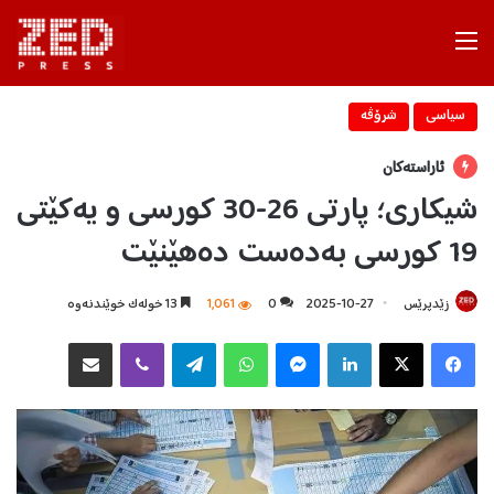
Menu
سیاسی
شرۆڤه‌
ئاراستەکان
شیکاری؛ پارتی 26-30 کورسی و یەکێتی
19 کورسی بەدەست دەهێنێت
زێدپرێس
2025-10-27
0
1,061
13 خولەک خوێندنەوە
Facebook
X
LinkedIn
Messenger
WhatsApp
Telegram
Viber
هاوبه‌شكردن به‌ ئیمه‌یڵ