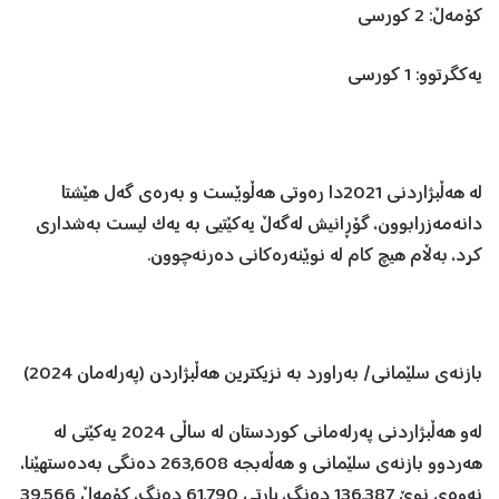
کۆمەڵ: 2 کورسی
یەکگرتوو: 1 کورسی
لە هەڵبژاردنی 2021دا رەوتی هەڵوێست و بەرەی گەل هێشتا
دانەمەزرابوون، گۆڕانیش لەگەڵ یەکێتیی بە یەک لیست بەشداری
کرد، بەڵام هیچ کام لە نوێنەرەکانی دەرنەچوون.
بازنەی سلێمانی/ بەراورد بە نزیکترین هەڵبژاردن (پەرلەمان 2024)
لەو هەڵبژاردنی پەرلەمانی کوردستان لە ساڵی 2024 یەکێتی لە
هەردوو بازنەی سلێمانی و هەڵەبجە 263,608 دەنگی بەدەستهێنا،
نەوەی نوێ 136,387 دەنگ، پارتی 61,790 دەنگ، کۆمەڵ 39,566