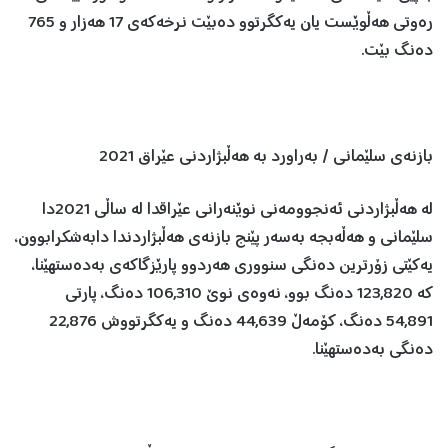
رەوتی هەڵوێست یان یەکگرتوو دەبێت نرخەکەی 17 هەزار و 765
دەنگ بێت.
بازنەی سلێمانی / بەراورد بە هەڵبژاردنی عێراق 2021
لە هەڵبژاردنی ئەنجوومەنی نوێنەرانی عێراقدا لە ساڵی 2021دا
سلێمانی و هەڵەبجە بەسەر پێنج بازنەی هەڵبژاردندا دابەشکرابوون،
یەکێتی زۆرترین دەنگی سنووری هەردوو پارێزگاکەی بەدەستهێنا،
کە 123,820 دەنگ بوو، نەوەی نوێ 106,310 دەنگ، پارتی
54,891 دەنگ، کۆمەڵ 44,639 دەنگ و یەکگرتووش 22,876
دەنگی بەدەستهێنا.