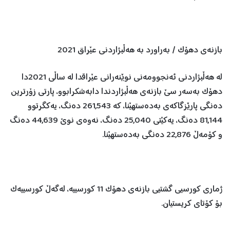
بازنەی دهۆک / بەراورد بە هەڵبژاردنی عێراق 2021
لە هەڵبژاردنی ئەنجوومەنی نوێنەرانی عێراقدا لە ساڵی 2021دا
دهۆک بەسەر سێ بازنەی هەڵبژاردندا دابەشکرابوو، پارتی زۆرترین
دەنگی پارێزگاکەی بەدەستهێنا، کە 261,543 دەنگ، یەکگرتوو
81,144 دەنگ، یەکێتی 25,040 دەنگ، نەوەی نوێ 44,639 دەنگ
و کۆمەڵ 22,876 دەنگی بەدەستهێنا.
ژماری کورسیی گشتیی بازنەی دهۆک 11 کورسییە، لەگەڵ کورسییەک
بۆ کۆتای کریستیان.