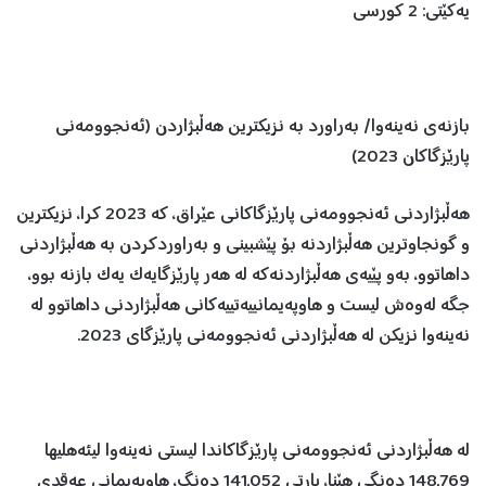
یەکێتی: 2 کورسی
بازنەی نەینەوا/ بەراورد بە نزیکترین هەڵبژاردن (ئەنجوومەنی
پارێزگاکان 2023)
هەڵبژاردنی ئەنجوومەنی پارێزگاکانی عێراق، کە 2023 کرا، نزیکترین
و گونجاوترین هەڵبژاردنە بۆ پێشبینی و بەراوردکردن بە هەڵبژاردنی
داهاتوو، بەو پێیەی هەڵبژاردنەکە لە هەر پارێزگایەک یەک بازنە بوو،
جگە لەوەش لیست و هاوپەیمانییەتییەکانی هەڵبژاردنی داهاتوو لە
نەینەوا نزیکن لە هەڵبژاردنی ئەنجوومەنی پارێزگای 2023.
لە هەڵبژاردنی ئەنجوومەنی پارێزگاکاندا لیستی نەینەوا لیئەهلیها
148,769 دەنگی هێنا، پارتی 141,052 دەنگ، هاوپەیمانی عەقدی