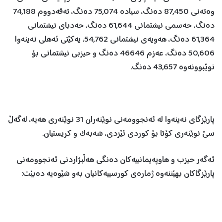
وەتەنی 87,450 دەنگ، سیادە 75,074 دەنگ، تەقەدووم 74,188
دەنگ، حەسمی نیشتمانی 61,644 دەنگ، حەدبای نیشتمانی
61,364 دەنگ، هەویەی نیشتمانی 54,762، یەکێتی ئەهلی نەینەوا
50,606 دەنگ، عەزم 46646 دەنگ و حیزبی نیشتمانی بۆ
نوێبوونەوە 43,657 دەنگ.
پارێزگای نەینەوا لە ئەنجوومەنی نوێنەران 31 نوێنەری هەیە، لەگەڵ
سێ نوێنەری کۆتا بۆ کوردی ئێزدی، شەبەک و کریستیان.
ئەگەر حیزب و هاوپەیمانییەکان دەنگی هەڵبژاردنی ئەنجوومەنی
پارێزگاکان بهێننەوە ژمارەی کورسییەکانیان بەو شێوەیە دەبێت: