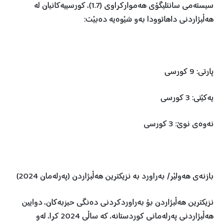
سیستەمی سانتلیگۆی هەموارکراوی (1.7)، کورسییەکانیان لە
هەڵبژاردنی داهاتوودا بەو شێوەیە دەبێت:
پارتی: 9 کورسی
یەکێتی: 3 کورسی
نەوەی نوێ: 3 کورسی
بازنەی هەولێر/ بەراورد بە نزیکترین هەڵبژاردن (پەرلەمان 2024)
نزیکترین هەڵبژاردن بۆ بەراوردکردنی دەنگی حیزبەکان، دوایین
هەڵبژاردنی پەرلەمانی کوردستانە، کە ساڵی 2024 کرا، لەو