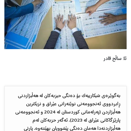
ئا: ساڵح قادر
بەگوێرەی شیکارییەک بۆ دەنگی حیزبەکان لە هەڵبژاردنی
ڕابردووی ئەنجوومەنی نوێنەرانی عێراق و نزیکترین
هەڵبژاردن (پەرلەمانی کوردستان لە 2024 و ئەنجوومەنی
پارێزگاکانی عێراق لە 2023)، ئەگەر حزبەکان لەم
هەڵبژاردنەدا هەمان دەنگی پێشوویان بهێننەوە، پارتی