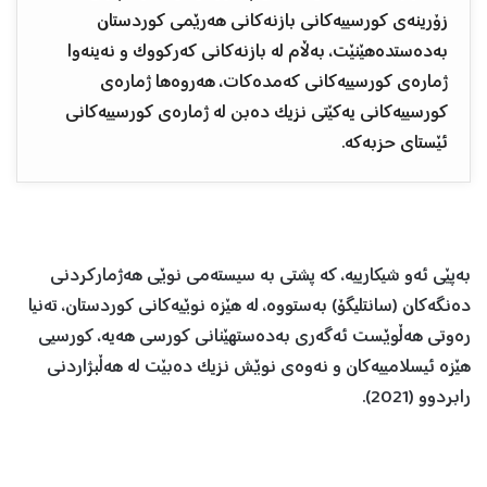
زۆرینەی کورسییەکانی بازنەکانی هەرێمی کوردستان
بەدەستدەهێنێت، بەڵام لە بازنەکانی کەرکووک و نەینەوا
ژمارەی کورسییەکانی کەمدەکات، هەروەها ژمارەی
کورسییەکانی یەکێتی نزیک دەبن لە ژمارەی کورسییەکانی
ئێستای حزبەکە.
بەپێی ئەو شیکارییە، کە پشتی بە سیستەمی نوێی هەژمارکردنی
دەنگەکان (سانتلیگۆ) بەستووە، لە هێزە نوێیەکانی کوردستان، تەنیا
رەوتی هەڵوێست ئەگەری بەدەستهێنانی کورسی هەیە، کورسیی
هێزە ئیسلامییەکان و نەوەی نوێش نزیک دەبێت لە هەڵبژاردنی
رابردوو (2021).