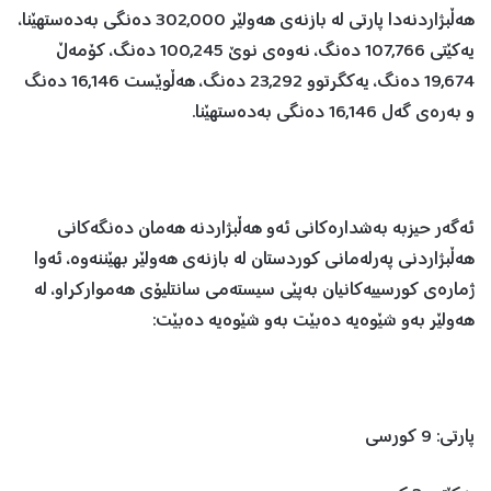
هەڵبژاردنەدا پارتی لە بازنەی هەولێر 302,000 دەنگی بەدەستهێنا،
یەکێتی 107,766 دەنگ، نەوەی نوێ 100,245 دەنگ، کۆمەڵ
19,674 دەنگ، یەکگرتوو 23,292 دەنگ، هەڵوێست 16,146 دەنگ
و بەرەی گەل 16,146 دەنگی بەدەستهێنا.
ئەگەر حیزبە بەشدارەکانی ئەو هەڵبژاردنە هەمان دەنگەکانی
هەڵبژاردنی پەرلەمانی کوردستان لە بازنەی هەولێر بهێننەوە، ئەوا
ژمارەی کورسییەکانیان بەپێی سیستەمی سانتلیۆی هەموارکراو، لە
هەولێر بەو شێوەیە دەبێت بەو شێوەیە دەبێت:
پارتی: 9 کورسی