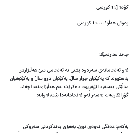
کۆمەڵ: 1 کورسی
رەوتی هەڵوێست: 1 کورسی
چەند سەرنجێک:
ئەو ئەنجامانەی سەرەوە پشتی بە ئەنجامی سێ هەڵبژاردن
بەستووە، کە یەکێکیان چوار ساڵ، یەکێکیان دوو ساڵ و یەکێکیشیان
ساڵێکی بەسەردا تێپەڕیوە. دەکرێت لەم هەڵبژاردنەدا چەند
گۆڕانکارییەک بەسەر ئەو ئەنجامانەدا بێت، لەوانە:
یەکەم: دەنگی نەوەی نوێ، بەهۆی بەندکردنی سەرۆکی