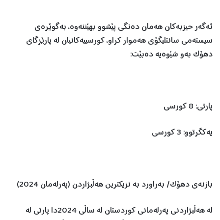
ئەگەر حیزبەکان هەمان دەنگی پێشوو بهێننەوە، بەگوێرەی
سیستەمی سانتلیگۆی هەموار کراو، کورسییەکانیان لە پارێزگای
دهۆک بەو شێوەیە دەبێت:
پارتی: 8 کورسی
یەکگرتوو: 3 کورسی
بازنەی دهۆک/ بەراورد بە نزیکترین هەڵبژاردن (پەرلەمان 2024)
لە هەڵبژاردنی پەرلەمانی کوردستان لە ساڵی 2024دا پارتی لە