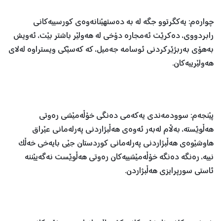
چوارەم: یەکگرتوو جگە لە بە دەستهێنانەوەی کورسییەکانی
رابردووی، دەکرێت ئەمجارە دۆخی لە هەولێر باشتر بێت، ئەویش
بەهۆی بەربژێرکردنی ئوسامە جەمیل، کە کەسێکی ویستراوە لەلای
هەولێرییەکان.
پێنجەم: سوودمەندی یەکەمی دەنگی خۆڵەمێشی رەوتی
هەڵوێستە، بەڵام لەبەر ئەوەی هەڵبژاردنی پەرلەمانی عێراق
هاوشێوەی هەڵبژاردنی پەرلەمانی کوردستان جێی بایەخی خەڵک
نییە، رەنگە دەنگە خۆڵەمێشییەکان رەوتی هەڵوێست نەگەیێننە
ئاستی سورپرایزی هەڵبژاردن.