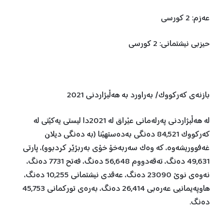
عەزم: 2 کورسی
حیزبی نیشتمانی: 2 کورسی
بازنەی کەرکووک/ بەراورد بە هەڵبژاردنی 2021
لە هەڵبژاردنی پەرلەمانی عێراق لە 2021دا لیستی یەکێتی لە
کەرکووک 84,521 دەنگی بەدەستهێنا (بە دەنگی دیلان
غەفووریشەوە، کە وەک سەربەخۆ خۆی بەربژێر کردبوو)، پارتی
49,631 دەنگ، تەقەدووم 56,648 دەنگ، فەتح 7731 دەنگ،
نەوەی نوێ 23090 دەنگ، عەقدی نیشتمانی 10,255 دەنگ،
هاوپەیمانیی عەرەبی 26,414 دەنگ، بەرەی تورکمانی 45,753
دەنگ.