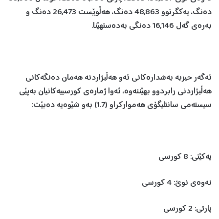
دەنگ، یەکگرتوو 48,863 دەنگ، هەڵوێست 26,473 دەنگ و
بەرەی گەل 16,146 دەنگی بەدەستهێنا.
ئەگەر حیزبە بەشدارەکانی ئەو هەڵبژاردنە هەمان دەنگەکانی
هەڵبژاردنی رابردوو بهێننەوە، ئەوا ژمارەی کورسییەکانیان بەپێی
سیستەمی سانتلیگۆی هەموارکراو (1.7) بەو شێوەیە دەبێت:
یەکێتی: 8 کورسی
نەوەی نوێ: 4 کورسی
پارتی: 2 کورسی