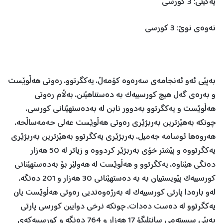
یەکێتی: 3 کورسی
نەوەی نوێ: 3 کورسی
بەپێی ئەو ئەنجامەی سەرەوە کۆمەڵ، یەکگرتوو، رەوتی هەڵوێست
و بەرەی گەل هیچ کورسییەک بە دەستناهێنن، بەڵام رەوتی
هەڵوێست و یەکگرتوو بەدوور نابن لە بەدەستهێنانی کورسی،
چونکە بەهێزترین بەربژێری رەوتی هەڵوێست عەلی حەمەساڵحە،
هەروەها ئوسامە جەمیل، بەربژێری یەکگرتوو بەهێزترین بەربژێری
یەکگرتووە و پێشتر خۆی بەربژێر کردووە و زیاتر لە 50 هەزار
دەنگی هێناوە، یەکگرتوو و هەڵوێست لە هەولێر بۆ بەدەستهێنانی
کورسییەک پێویستییان بە بە دەستهێنانی 30 هەزار و 201 دەنگە،
لەو بارەدا پارتی کورسییەک لە بەرژەوەندیی رەوتی هەڵوێست یان
یەکگرتوو لە دەست دەدات، چونکە نرخی دوایین کورسی پارتی
بەپێی سیستەمی سانتلیگۆ 17 هەزار و 764 دەنگە و کورسییەکەی