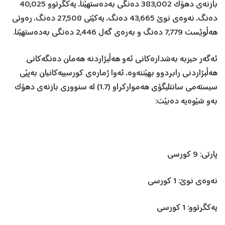
بازنەی دهۆک 383,002 دەنگی بەدەستهێنا، یەکگرتوو 40,025
دەنگ، نەوەی نوێ 43,665 دەنگ، یەکێتی 27,508 دەنگ، رەوتی
هەڵوێست 7,779 دەنگ و بەرەی گەل 2,446 دەنگی بەدەستهێنا.
ئەگەر حیزبە بەشدارەکانی ئەو هەڵبژاردنە هەمان دەنگەکانی
هەڵبژاردنی رابردوو بهێننەوە، ئەوا ژمارەی کورسییەکانیان بەپێی
سیستەمی سانتلیگۆی هەموارکراو (1.7) لە سنووری بازنەی دهۆک
بەو شێوەیە دەبێت:
پارتی: 9 کورسی
نەوەی نوێ: 1 کورسی
یەکگرتوو: 1 کورسی