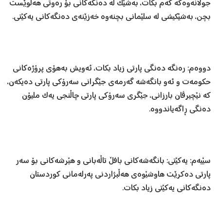
جوڵانەوەکە کەم بکات، بەشێک لە دەنگەکانی بۆ رەوتی هەڵوێست
بچن، بەشێکیشی لە سلێمانی بچنەوە خەزێنەی دەنگەکانی یەکێتی.
دووەم: رەنگە دەنگی پارتی زیاد بکات، ئەویش بەهۆی پرۆژەکانی
حکومەت و ئەو بانگەشە گەرمەی جێگرانی سەرۆکی پارتی دەیکەن،
کە نێچیرڤان بارزانی، جێگری سەرۆکی پارتی چاڵنجی یەک ملیۆن
دەنگی ڕاگەیاندووە.
سێیەم: یەکێتی: بانگەشەکانی بافڵ تاڵەبانی و هێرشەکانی بۆ سەر
پارتی دەکرێت هاوشێوەی هەڵبژاردنی پەرلەمانی کوردستان
دەنگەکانی یەکێتی زیاد بکات.