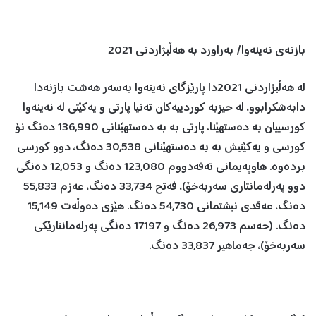
بازنەی نەینەوا/ بەراورد بە هەڵبژاردنی 2021
لە هەڵبژاردنی 2021دا پارێزگای نەینەوا بەسەر هەشت بازنەدا
دابەشکرابوو، لە حیزبە کوردییەکان تەنیا پارتی و یەکێتی لە نەینەوا
کورسییان بە دەستهێنا، پارتی بە بە دەستهێنانی 136,990 دەنگ نۆ
کورسی و یەکێتیش بە بە دەستهێنانی 30,538 دەنگ، دوو کورسی
بردەوە. هاوپەیمانی تەقەدووم 123,080 دەنگ و 12,053 دەنگی
دوو پەرلەمانتاری سەربەخۆ)، فەتح 33,734 دەنگ، عەزم 55,833
دەنگ، عەقدی نیشتمانی 54,730 دەنگ. هێزی دەوڵەت 15,149
دەنگ. (حەسم 26,973 دەنگ و 17197 دەنگی پەرلەمانتارێکی
سەربەخۆ)، جەماهیر 33,837 دەنگ.