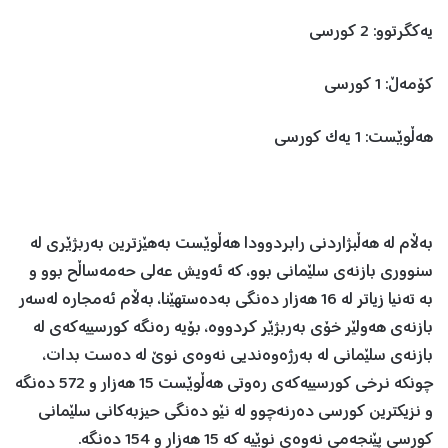
یەکگرتوو: 2 کورسی
کۆمەڵ: 1 کورسی
هەڵوێست: 1 یەک کورسی
بەڵام لە هەڵبژاردنی رابردوودا هەڵوێست بەهێزترین بەربژێری لە
سنووری بازنەی سلێمانی بوو، کە ئەویش عەلی حەمەساڵح بوو و
بە تەنیا زیاتر لە 16 هەزار دەنگی بەدەستهێنا، بەڵام ئەمجارە لەسەر
بازنەی هەولێر خۆی بەربژێر کردووە، بۆیە رەنگە کورسییەکەی لە
بازنەی سلێمانی لە بەرژەوەندیی نەوەی نوێ لە دەست بدات،
چونکە نرخی کورسییەکەی رەوتی هەڵوێست 15 هەزار و 572 دەنگە
و نزیکترین کورسی دەرنەچوو لە نێو دەنگی حیزبەکانی سلێمانی
کورسی پێنجەمی نەوەی نوێیە کە 15 هەزار و 154 دەنگە.