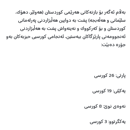
بەڵام ئەگەر بۆ بازنەکانی هەرێمی کوردستان (هەولێر، دهۆک،
سلێمانی و هەڵەبجە) پشت بە دوایین هەڵبژاردنی پەرلەمانی
کوردستان و بۆ کەرکووک و نەینەواش پشت بە هەڵبژاردنی
ئەنجوومەنی پارێزگاکان ببەستین، ئەنجامی کورسیی حیزبەکان بەو
جۆرە دەبێت:
پارتی: 26 کورسی
یەکێتی: 19 کورسی
نەوەی نوێ: 8 کورسی
یەکگرتوو: 3 کورسی