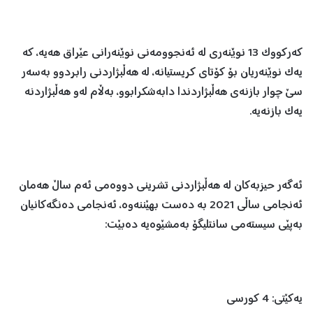
کەرکووک 13 نوێنەری لە ئەنجوومەنی نوێنەرانی عێراق هەیە، کە
یەک نوێنەریان بۆ کۆتای کریستیانە، لە هەڵبژاردنی رابردوو بەسەر
سێ چوار بازنەی هەڵبژاردندا دابەشکرابوو، بەڵام لەو هەڵبژاردنە
یەک بازنەیە.
ئەگەر حیزبەکان لە هەڵبژاردنی تشرینی دووەمی ئەم ساڵ هەمان
ئەنجامی ساڵی 2021 بە دەست بهێننەوە، ئەنجامی دەنگەکانیان
بەپێی سیستەمی سانتلیگۆ بەمشێوەیە دەبێت:
یەکێتی: 4 کورسی