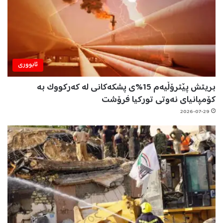
ئابووری
بریتش پێترۆڵیەم 15%ی پشکەکانی لە کەرکووک بە
کۆمپانیای نەوتی تورکیا فرۆشت
2026-07-29