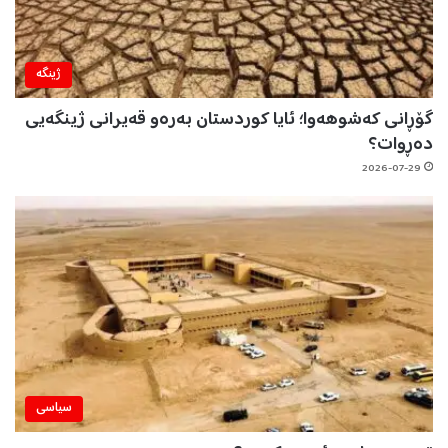
ژینگه‌
گۆڕانی کەشوهەوا؛ ئایا کوردستان بەرەو قەیرانی ژینگەیی
دەڕوات؟
2026-07-29
سیاسی