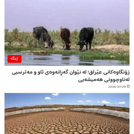
ژینگه‌
زۆنگاوەکانی عێراق؛ لە نێوان گەڕانەوەی ئاو و مەترسیی
لەناوچوونی هەمیشەیی
2026-07-29