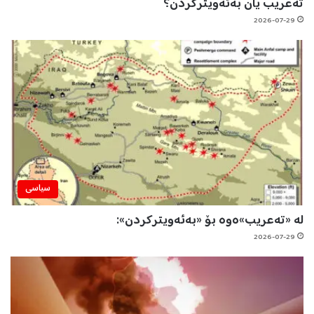
تەعریب یان بەئەویترکردن؟
2026-07-29
سیاسی
لە «تەعریب»ەوە بۆ «بەئەویترکردن»:
2026-07-29