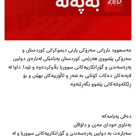
مەسعوود بارزانی سەرۆکی پارتی دیموکراتی کوردستان و
سەرۆکی پێشووی هەرێمی کوردستان پەیامێکی لەبارەی دوایین
پەرەسەندن و گۆڕانکارییەکانی سووریا بڵاوکردەوە و تێیدا داوا لە
لایەنەکان دەکات کۆتایی بە شەڕ و ئاڵۆزییەکان بهێنن و بۆ
ڕێککەوتنەکانی پێشوو بگەڕێنەوە.
دەقی پەیامەکە:
بەناوی خودای مەزن و دلۆڤان
سەبارەت بە دوایین پەرەسەندن و گۆڕانكارییەكانی سووریا و لە