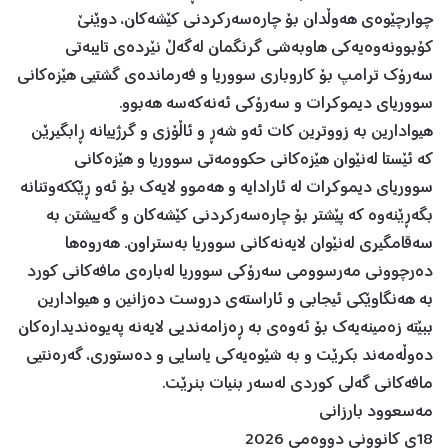
چوارچێوەی هەوڵدان بۆ چارەسەركردنی كێشەكان، دوێنێ
كۆبوونەوەیەكی هاوبەشی گرنگمان لەگەڵ نێردەی تایبەتی
سەرۆك ترامپ بۆ كاروباری سووریا و فەرماندەی گشتیی هێزەكانی
سووریای دیموكرات و سەرۆكی ئەنەكەسە هەبوو.
هیوادارین بە زووترین كات ئەو شەڕ و ئاڵۆزی و گرژییانە ڕابگیرێن
كە ئێستا لەنێوان هێزەكانی حكوومەتی سووریا و هێزەكانی
سووریای دیموكرات لە ئارادایە و هەموو لایەك بۆ ئەو ڕێككەوتنانە
بگەڕێنەوە كە پێشتر بۆ چارەسەركردنی كێشەكان و گەییشتن بە
سەقامگیری لەنێوان لایەنەكانی سووریا بەستراون. هەروەها
دەرچوونی مەرسوومی سەرۆكی سووریا لەبارەی مافەكانی كورد
بە هەنگاوێكی ئیجابی و ئاراستەی دروست دەزانین و هیوادارین
ببێتە زەمینەیەك بۆ ئەوەی بە ڕەزامەندیی لایەنە پەیوەندیدارەکان
دەوڵەمەند بکرێت و بە شێوەیەکی یاسایی و دەستوری، گەرەنتیی
مافەكانی گەلی كوردی لەسەر بنیات بنرێت.
مەسعوود بارزانی
18ی کانوونی دووەمی 2026