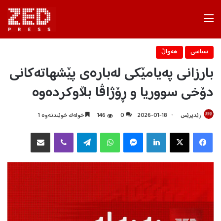
Menu
سیاسی
هه‌واڵ
بارزانی پەیامێکی لەبارەی پێشهاتەکانی
دۆخی سووریا و ڕۆژاڤا بڵاوکردەوە
زێدپرێس
2026-01-18
0
146
خولەک خوێندنەوە 1
Facebook
X
LinkedIn
Messenger
WhatsApp
Telegram
Viber
هاوبه‌شكردن به‌ ئیمه‌یڵ