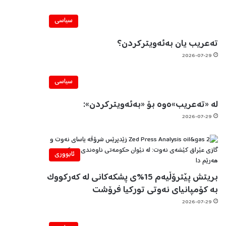
سیاسی
تەعریب یان بەئەویترکردن؟
2026-07-29
سیاسی
لە «تەعریب»ەوە بۆ «بەئەویترکردن»:
2026-07-29
ئابووری
بریتش پێترۆڵیەم 15%ی پشکەکانی لە کەرکووک
بە کۆمپانیای نەوتی تورکیا فرۆشت
2026-07-29