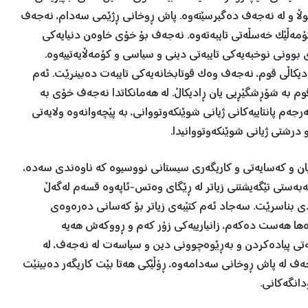
یەتوڵا و لە نەجەف دەگیرسێتەوە. پاش ڕوخانی ڕژێمی سەدام، نەجەف
کۆمەڵێک خەسڵەتی تایبەتەوە. نەجەف بۆ خۆی خاوەن دنیایەکی
ووی بوونی نوخبەیەکی تایبەتی دینی و سیاسی و کۆمەڵایەتییەوە.
دیکاڵی قوم، نەجەف وەک قوتابخانەیەکی تایبەت دەبینرێت. ئەم
وم بە شۆڕشگێڕیی یان ڕادیکاڵ. لە هەمانکاتدا نەجەف خۆی بە
جەم پانتاییەکانی ژیانی شوێنکەوتووانی، بە پێچەوانەوە ولایەتی
درشتی ژیانی شوێنکەوتووانیدا.
ژیان و کەسایەتی و کاریگەری سیستانی نووسیوە کە ناوەندی سەدە،
مەبەستی تێگەیشتنی زیاتر لە ڕێگای وەتس-ئاپەوە قسەم لەگەڵ
ی بناسرێت. سەجاد ئەم کتێبەی زیاتر بۆ کەسانی دەرەوەی
ها هەست دەکەم، زانیارییەکی زۆر کەم و ڕووکەش هەیە
تی پیادەکردن و بەڕێوەچوونی دین و سیاسەت لە نەجەف، لە
ەجەف لە پاش ڕوخانی سەدامەوە، ڕۆڵێکی هەتا بێت کاریگەر دەبینێت
دانگەکانی.