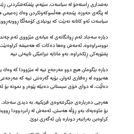
بەشداری ڕاستەخۆ لە سیاسەت، سێیەم، پێشکەشکردنی ڕێنمای
لە پێگەی حەوزە. پێنجەم، هەڵسوکەوتکردن وەک زەعیمی ه
سیاسەت ئەو کاتانە نەبێت کە بونیادی کۆمەڵگا ڕووبەڕوو
دیارە سەجاد ئەم ڕوانگانەی لە میانەی مێژووی ئەم چەند 
نووسراوەوە، ئەمەش وەها دەکات کە هەمیشە کراوەبێت لە 
پشێویەکی ڕێکخراوە، بەو مانایە نیزامێکی تایبەتی نییە.
دیارە بێگومان هیچ دوو مەرجەع نییە لە مێژوودا کە وەک 
هەبووە لە ڕەفتاری ئەوان، بۆیە گەرەنتی نییە کە مەرجەع
دەڵێت، لە دوای خۆی سیستانی دەبێتە پێوەر و نمونە بۆ ئ
هەرچی دەربارەی جێگرتنەوەی فیزیکییە، بە دیدی سەجاد، ڕ
بۆ ماوەیەک بەو ڕۆڵە هەستن، ئەمەش لە ڕابردوودا ڕوویداوە
کراوەین بەرانبەر دوبارە یان ئەگەری نوێ.