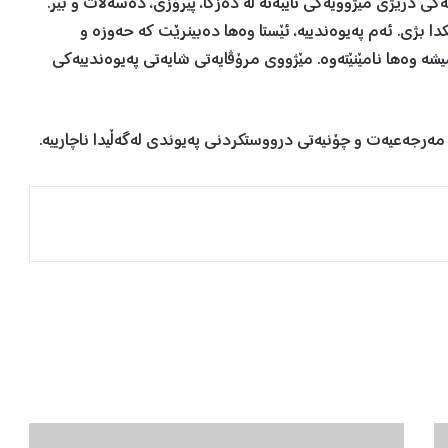
ەکی درێژی مێژوویەکی تایبەتە لە دەزگا، پیرۆزی، دەسەڵات و بیر.
بژی. ئەم پەیوەندییە، ئێستا وەها دەبینرێت کە حەوزە و
 وەها نامێنێتەوە. مێژووی مرۆڤایەتی شایەتی پەیوەندییەکی
مەرجەعیەت و چۆنیەتی درووستکردنی پەیوندی لەگەڵیدا ناچارییە.
س