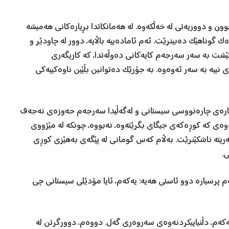
ون و دووریەتی لە خەڵکەوە. لە هەمانکاتدا بڕیارەکانی هەمیشە
ک گوناهێک دەبینرێت. ئەم ئامادەییە باڵایە، دوور لە چاودێر و
بکێشت بە سەر سەرجەم کایەکانی دەوڵەتدا، کە کاریگەری
نییە بە سەر ئەوەوە. بە جۆرێک دەتوانین بڵێین ناوەکییەکی
ەربارەی چارەنووسی سیستانی و لەگەڵیدا سەرجەم حەوزەی نەجەف
وەی کە کوڕەکەی جیگای بگرێتەوە، نەبووە، چونکە لە مێژووی
ەریتە ناشکێنرێت. بەڵام کەس گومانی لە پێگەی بەهێزی کوڕی
.
م پرسیارە دوو ئاستی هەیە: یەکەم، ئایا مۆدێلی سیستانی چی
ەم، دڵنیاییکردنەوەی سەروەری گەل. دووەم، دوورگرتن لە