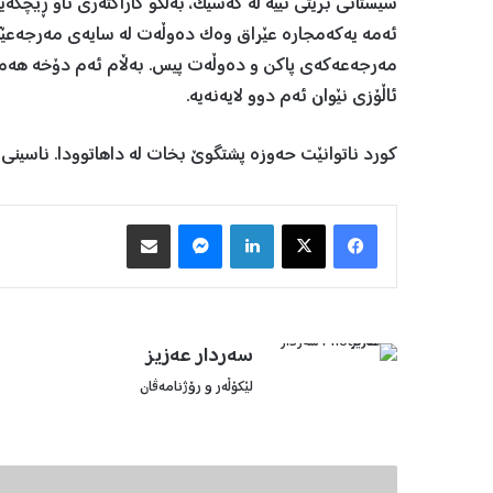
سیستانی بریتی نییە لە کەسێک، بەڵکو کاراکتەری ناو ڕێچکەی
ئەمە یەکەمجارە عێراق وەک دەوڵەت لە سایەی مەرجەعێکدا 
مەرجەعەکەی پاکن و دەوڵەت پیس. بەڵام ئەم دۆخە هەمیشە
ئاڵۆزی نێوان ئەم دوو لایەنەیە.
کورد ناتوانێت حەوزە پشتگوێ بخات لە داهاتوودا. ناسینی 
Facebook
X
LinkedIn
Messenger
هاوبه‌شكردن به‌ ئیمه‌یڵ
سه‌ردار عه‌زیز
لێکۆڵەر و رۆژنامەڤان
ز