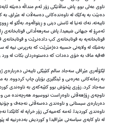
ناوی عەلی بوو. پاش ساڵانێکی زۆر ئەم منداڵە دەبێتە ئا
دەبێت بە یەکێک لە ناوەندەکانی دەسەڵات لە عێراق، بە 
تایبەتە، نەک تەنیا لە ئاستی دینی و ڕیتواڵەوە، بەڵکو لە ڕ
ئەمڕۆ لە جیهانی شیعیدا، پاش سەرهەڵدانی قوتابخانەی ڕا
قوتابخانەیە بە قوتابخانەی کپ دادەنرێت و قوتابخانەی ق
بەشێک لە ولایەتی حسبیە دەژمێرێت کە بەرپرس نییە لە سەر
فەقیه ماف بە خۆی دەدات کە دەستوەردان بکات لە ورد و 
لێکۆڵەری عێراقی سەجاد سالم کتێبێکی تایبەتی دەربارەی 
بە زمانەکانی عەرەبی و ئینگلیزی بۆیان چاپ کردووە. بە 
سەجاد کرد، زۆری پێخۆش بوو کتێبەکەی بە ناوەندی کورد
ناوچەی ڕۆژهەڵاتی ناوەڕاست نووسیوە. هەرچەندە من وە
دەربارەی سیستانی و ناوەندی دەسەڵاتی نەجەف و چۆنیە
ناوەندی کوردیدا. ئەمە کەمییەکی زۆر خراپە لە کاتێکدا ن
لە ناو کایەی سیاسەتی عێراقیدا و کوردیش بەدەرنییە لە پێو