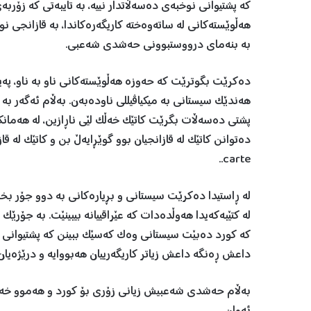
کە پشتیوانی نوخبەی دەسەڵاتدار نییە، بە تایبەتی کە زۆربە
هەڵوێستەکانی لە ساتەوەختە کاریگەرەکاندا، بە قازانجی ن
بە بنەمای درووستبوونی حەشدی شەعبی.
دەکرێت بگوترێت کە حەوزە هەڵوێستەکانی ناو بە ناو، پ
هەندێک سیستانی بە میکیاڤیللی ناودەبەن. بەڵام ئەگەر ب
پشتی دەسەڵات بگرێت کاتێک خەڵک لێی ناڕازین، لە هەمانکا
carte..
لە ڕاستیدا دەکرێت سیستانی و بڕیارەکانی بە دوو جۆر بخوێ
لە کتێبەکەیدا هەوڵدەدات کە عێراقییانە بیبینێت. بە جۆرێک
کە کورد دەبێت سیستانی وەک کەسێک ببینن کە پشتیوانی خەڵ
داعش ڕەنگە داعش زیاتر کاریگەرییان هەبووایە و درێژەیان 
بەڵام حەشدی شەعبیش زیانی زۆری بۆ کورد و هەموو خەڵ