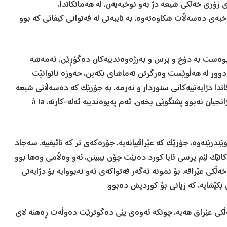
ی زۆری خەڵکی شیعە دژ بەو نوخبەیەن، لە هەمانکاتدا،
وخبەی دەسەڵات شکاوەتەوە، بە تایبەتی لە فەتوانی کیفائی کە بوو
ەیوەست بە دۆخ و پرس و بەرژەوەندییەکان دەگۆڕێن، ئەمەشە
ە دوور لە هەڵوێست وەرگرتن تەماشای بکەین، حەوزە ناتوانێت
تدا دژایەتییەکانی سنوردار و نەرمە، بە جۆرێک کە دەسەڵاتی شیعە
دەتوانن کاتێک لە قازانجیان بوو گوێڕایەڵ بن و کاتێک لە قازانجیان نەبوو پشتگوێی بخەن. ئەم پەیوەندییە ئەلە-کارتە، à la
ندرێنەوە، جۆرێک کە عێراقییانەیە، جۆرەکەی تر کە تائیفییە. سەجاد
 کاتێک لێم پرسی ئایا کورد دەبێت چۆن بیبینن، ئەو وەڵامی وەها بوو
کی عێراقە. بۆ نمونە ئەگەر فەتواکەی ئەو نەبووایە بۆ دژایەتی
بکێشایە، کە زیانی بۆ کوردیش دەبوو.
کی عێراق هەیە، چونکە ئەوەی پێی دەگوترێت دەوڵەت ڕەهنە لای