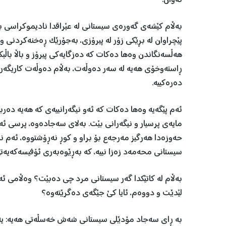
ئەوان.
بەڵام کێشەی گەورەی سیستانی لە عێراقدا نادیموکراسی بو
پێچراوان لە بڕێکی زۆر لە پیرۆزی، بەجۆرێک ڕەخنەکردنی وە
هەڵسەنگاندن وەها دەکات کە دەزگایەکی پیرۆز و باڵا باڵ
ڕاستەوخۆی هەیە لە سەر دەوڵەت، بەڵام دەوڵەت کاریگەری 
دەرەکییە.
ئەم پێگەیە وەها دەکات کە ئەو نیگەرانییەی کە هەیە د
مایەی پرسیار و نیگەرانی بێت. بەلای سەجادەوە، پرسی ئە
حەوزەدا هەرگیز مەرجەع بۆ براو و کوڕ نەڕۆشتووە، ئەم ن
سیستانی محەمەد زەزا نییە، کە بەڕێوەبەری ئۆفیسەکەیەتی
بەڵام لە کاتێکدا گەر سیستانی مرد چی دەبێت؟ وەڵامی ئە
لێدێت و دووەم، ئایا کێ جێگەی دەگرێتەوە؟
بە ڕای سەجاد مۆدێلی سیستانی شەش خەسڵەتی هەیە: یەک