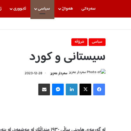
سه‌ره‌كی
هه‌واڵ
سیاسی
ئابووری
ژ
سیاسی
شرۆڤه‌
سیستانی و کورد
سه‌ردار عه‌زیز
2023-12-28
Facebook
X
LinkedIn
Messenger
هاوبه‌شكردن به‌ ئیمه‌یڵ
لە گەرمەی هاوینی ساڵی ١٩٣٠ منداڵێک