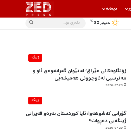
ر
دیمانه‌
℃
30
بگه‌ڕێ
هه‌ولێر
بۆ...
ژینگه‌
زۆنگاوەکانی عێراق؛ لە نێوان گەڕانەوەی ئاو و
مەترسیی لەناوچوونی هەمیشەیی
2026-07-29
ژینگه‌
گۆڕانی کەشوهەوا؛ ئایا کوردستان بەرەو قەیرانی
ژینگەیی دەڕوات؟
2026-07-29