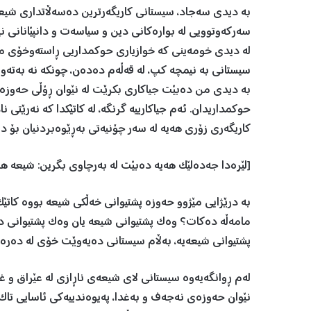
بە دیدی سەجاد، سیستانی کاریگەرترین دەسەڵاتداری شیعە
سەرکەوتوویی لە بوارەکانی دین و سیاسەت و دانپێانانی نێ
لە دیدی خومەینی کە خوازیاری حوکمداریی ڕاستەوخۆی مەلا
سیستانی بە نیمچە کپ، لە قەڵەم دەدەن، چونکە نە بەتەوا
بە دیدی من دەبێت جیاکاری بکرێت لە نێوان ڕۆڵی حەوزە 
حوکمداریدان. ئەم جیاکارییە گرنگە، لە کاتێکدا کە نەرێتی
کاریگەری زۆری هەیە لە سەر چۆنیەتی بەڕێوەبردنیان بۆ د
[لێرەدا جەدەلێک هەیە دەبێت لە بەرچاوی بگرین: شیعە ه
بە درێژایی مێژوو حەوزە پشتیوانی خەڵکی شیعە بووە کاتێ
مامەڵە دەکات؟ وەک پشتیوانی شیعە یان وەک پشتیوانی دەس
پشتیوانی شیعەیە، بەڵام سیستانی دەیەوێت خۆی لە دەرەو
لەم ڕوانگەیەوە سیستانی لای شیعەی ناڕازی لە عێراق و غ
نێوان حەوزەی نەجەف و بەغدا، پەیوەندییەکی ئاسایی تاک 