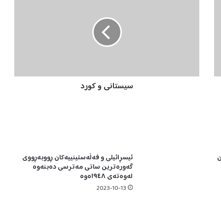
ی
س
ت
ا
ن
ی
و
ک
سیستانی و کورد
و
ر
د
ن
ئیسڕائیلی و فەڵەستینییەکان ڕووبەڕووی
گەورەترین ساتی مەترسی دەبنەوە
لەوەتەی ١٩٤٨ەوە
2023-10-13