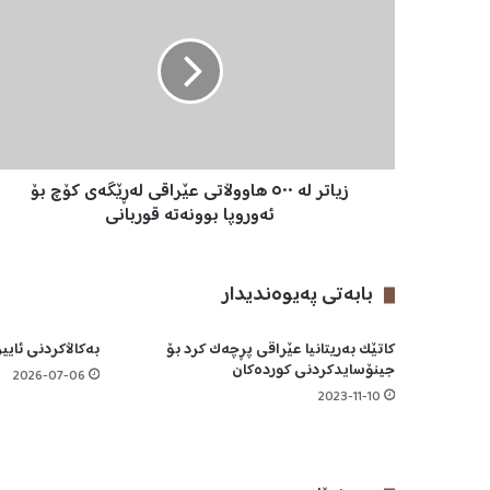
ی
ا
ت
ر
ل
ە
٥
٠
زیاتر لە ٥٠٠ هاووڵاتی عێراقی لەڕێگەی کۆچ بۆ
٠
ه
ئەوروپا بوونەتە قوربانی
ا
و
و
بابه‌تی په‌یوه‌ندیدار
ڵ
ا
کاتێک بەریتانیا عێراقی پڕچەک کرد بۆ
بەکاڵاکردنی ئایی
ت
جینۆسایدکردنی کوردەکان
ی
2026-07-06
ع
2023-11-10
ێ
ر
ا
ق