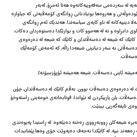
یە لە سەردەمی سەفەوییەکانەوە هەتا ئەمڕۆ، لەبەر
ودەوڵەتی و هەروەها بونیادنانی ڕوانگەی کۆمەڵایەتی کە جیاوازە
 دینییەکانە لە ناو کایەی سیاسەتدا. هەندێک ئەم ڕوانگەی
وی دابڕاوە و نە لە هەموو کات و بوارێکدا دەستوەردان دەکات.
کاتێک کە شیعە لە دەسەڵاتدان و کاتێک کە شیعە لە دەرەوەی
 نادەسەڵاتی بە سەر دنیابینی شیعەدا زاڵە، کە ئەمەش کۆمەڵێک
ەسەڵات.
ەمیشە ئاینی دەسەڵات، شیعە هەمیشە ئۆپۆزسیۆنە].
ک لە دەرەوەی دەسەڵات بوون. بەڵام کاتێک لە دەسەڵاتدان، چۆن
ەڵات، یان یارییکردن لە نێواندا. قوتابخانەی خومەینی ڕاستەوخۆ
ەی تایفەگەریی ببینێت.
ەیرە شیعەکان ڕووبەڕووی ڕەخنە دەبێتەوە. لە ڕاستیدا پەیوەندی
ڕەهەند نییە. لە کاتێکدا نەجەف دەیەوێت خۆی وەها پێشانبدات