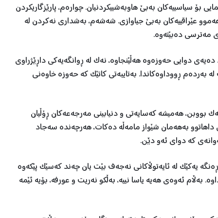
ی بۆ سیاسییەکان بەبێ هاوبەشییکردنیان. چوارەم، پارێزگاریکردن
ەموو عێراقییەکان بەبێ جیاوازی. شەشەم، بەشداری نەکردن لە
ی مەترسی دەبێتەوە.
دەیەی دوایی حەوزەوە هەڵێنجاوە، نەک لە ڕوانگەیەکی داڕێژراوی
بەردەم ڕووداوەکاندا. بەتایبەتی کاتێک کە حەوزە خاوەنی
یەک بووبن، هەمیشە کەسایەتی و دنیابینی مەرجەعەکان ڕۆڵیان
ی داهاتوو بەهەمان شێواز مامەڵە دەکات، هەرچەندە سەجاد
ەوانەی کە دوای ئەو دێن.
ەنگە یەکێک لە ئایەتوڵاكانی نەجەف بێت یان چەند کەسێک پێکەوە
. بەڵام ئەوەی هەیە یاسا نییە، بەڵکو نەریت و عورفە، بۆیە ئێمە