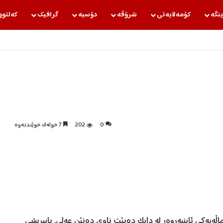
ینگه‌
كۆمه‌ڵایه‌تی
شرۆڤه‌
دۆسیه‌
گرافیك
كه‌لتوو
0
202
7 خولەک خوێندنەوە
 لە مەشهەد، لە بنەماڵەیەکی ئاینپەروەر لە دایک دەبێت ناوی دەنێن عەلی. باپیریشی