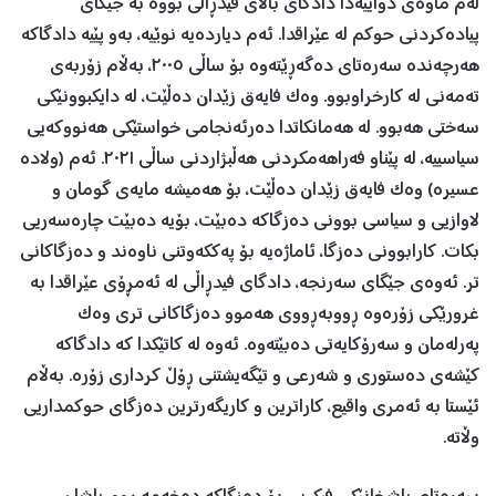
لەم ماوەی دواییەدا دادگای باڵای فیدڕاڵی بووە بە جێگای
پیادەکردنی حوکم لە عێراقدا. ئەم دیاردەیە نوێیە، بەو پێیە دادگاکە
هەرچەندە سەرەتای دەگەڕێتەوە بۆ ساڵی ٢٠٠٥، بەڵام زۆربەی
تەمەنی لە کارخراوبوو. وەک فایەق زێدان دەڵێت، لە دایکبوونێکی
سەختی هەبوو. لە هەمانکاتدا دەرئەنجامی خواستێکی هەنووکەیی
سیاسییە، لە پێناو فەراهەمکردنی هەڵبژاردنی ساڵی ٢٠٢١. ئەم (ولادە
عسیرە) وەک فایەق زێدان دەڵێت، بۆ هەمیشە مایەی گومان و
لاوازیی و سیاسی بوونی دەزگاکە دەبێت، بۆیە دەبێت چارەسەریی
بکات. کارابوونی دەزگا، ئاماژەیە بۆ پەککەوتنی ناوەند و دەزگاکانی
تر. ئەوەی جێگای سەرنجە، دادگای فیدڕاڵی لە ئەمڕۆی عێراقدا بە
غرورێکی زۆرەوە ڕووبەڕووی هەموو دەزگاکانی تری وەک
پەرلەمان و سەرۆکایەتی دەبێتەوە. ئەوە لە کاتێکدا کە دادگاکە
کێشەی دەستوری و شەرعی و تێگەیشتنی ڕۆڵ کرداری زۆرە. بەڵام
ئێستا بە ئەمری واقیع، کاراترین و کاریگەرترین دەزگای حوکمداریی
وڵاتە.