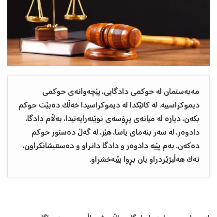
مەبەستمان لە حوکمی دادگایی، پێچەوانەی حوکمی
دیموکراسییە. لە کاتێکدا لە دیموکراسیدا خەڵک دەبێت حوکم
بکەن، دیارە لە میانەی پڕۆسەی نوێنەرایەتیدا، بەڵام دادگا،
دادوەر، لە سەر بنەمای یاسا، هێز، لە گەڵ دەستور حوکم
دەکەن، بەم پێیە دادوەر و دادگا دانراو و دەستنیشانکراون،
نەک هەڵبژێردراو یان بڕوا پێبەخشراو.