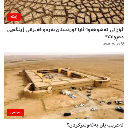
ژینگه‌
گۆڕانی کەشوهەوا؛ ئایا کوردستان بەرەو قەیرانی ژینگەیی
دەڕوات؟
2026-07-29
سیاسی
تەعریب یان بەئەویترکردن؟