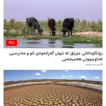
ژینگه‌
زۆنگاوەکانی عێراق؛ لە نێوان گەڕانەوەی ئاو و مەترسیی
لەناوچوونی هەمیشەیی
2026-07-29