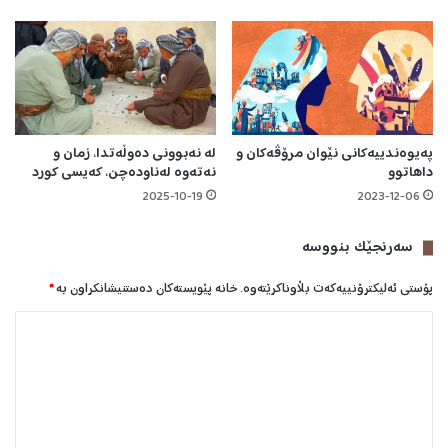
د
ا
پەیوەندییەکانی نێوان مرۆڤەکان و
لە نەبوونی دەوڵەتدا، زمان و
داهاتوو
نەتەوە لەناودەچن، کەیسی کورد
2025-10-19
2023-12-06
سه‌رنجێک بنووسە
پۆستی ئەلیکترۆنییەکەت بڵاوناکرێتەوە.
خانە پێویستەکان دەستنیشانکراون بە
*
ل
ێ
د
و
ا