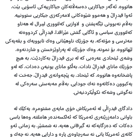
هاتووە. ئەگەر جیاکاریی دەسەڵاتەکان جیاکارییەکی ئاسۆیی بێت،
ئەوا فیدڕاڵ و هەموو شێوەکانی لامەرکەزی جیکاریی ستوونییە.
بەڵام نەبوونی تێگەیشتن و لاوازیی کەلتووری لیبرال لە هەناو
کەلتووری سیاسی و ئاگایی گشتی عێراقدا، فیدڕاڵی کردووەتە
مەترسی و مۆتەکە، بە جۆرێک ناوهێنانی وەک تابوویەک و بڤەیەکی
لێهاتووە. بۆ نمونە، وەک جۆرێک لە پەراوێزخستن و شاردنەوە،
وشەی ئیتحادی عەرەبی کە لە بری فیدڕاڵ بەکاردێت، بە هیچ
جۆرێک مانای فیدڕاڵ نادات، بەڵکو مانای یونیەن دەدات، کە لەو
پاشخانەوە هاتووە، کە ئیتحاد، بە پێچەوانەی فیدڕاڵ، جەخت لە
یەکبوون دەکاتەوە نەک جودایی. بەڵام مەبەستی سەرەکی لە
نەگوتنی وشەکە نکوڵیکردنیەتی.
دادگای فیدڕاڵی لە ئەمریکاش خۆی مایەی مشتومڕە. یەکێک لە
باوانی دامەزرێنەری ئەمریکا کە ئەلکسەندەر هاملتنە، وەها باسی
دەکات کە دەزگایەکە نە گیرفانی هەیە، نە شمشێر، بە زمانی ئەو
کاتەی ئەمریکا یانی نە سەرچاوەی پارە و دارایی هەیە، نە چەک و