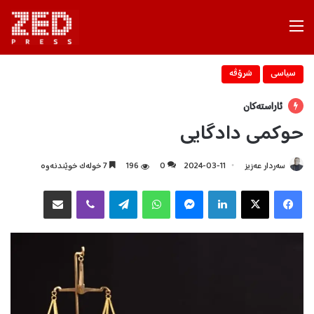
Menu
سیاسی
شرۆڤه‌
ئاراستەکان
حوکمی دادگایی
سه‌ردار عه‌زیز
2024-03-11
0
196
7 خولەک خوێندنەوە
Facebook
X
LinkedIn
Messenger
WhatsApp
Telegram
Viber
هاوبه‌شكردن به‌ ئیمه‌یڵ