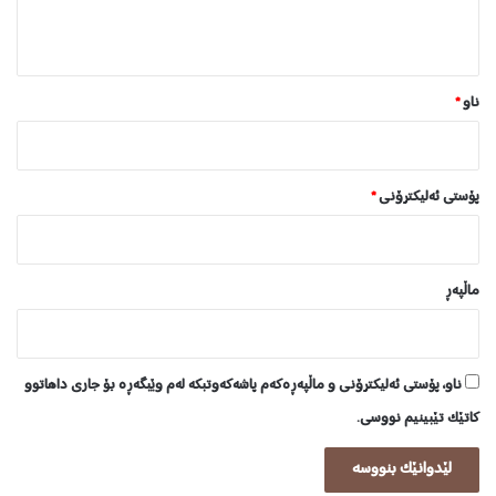
ن
*
ناو
*
پۆستی ئەلیکترۆنی
*
ماڵپه‌ڕ
ناو، پۆستی ئەلیکترۆنی و ماڵپەڕەکەم پاشەکەوتبکە لەم وێبگەڕە بۆ جاری داهاتوو
کاتێک تێبینیم نووسی.