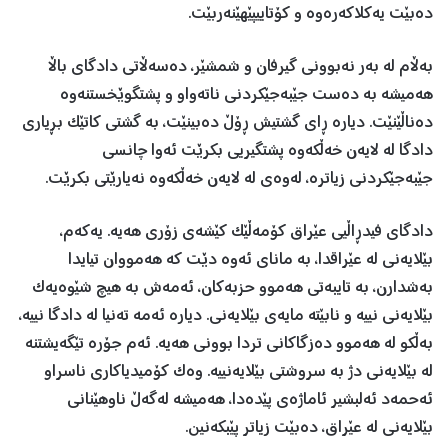
دەبێت یەکلاکەرەوە و کۆتاییپێهێنەربێت.
بەڵام لە بەر نەبوونی گیرفان و شمشێر، دەسەڵاتی دادگای باڵا
هەمیشە بە دەست جێبەجێکردنی ناتەواو و پشتگوێخستنەوە
دەناڵێنێت. دیارە ڕای گشتیش ڕۆڵ دەبینێت، بە گشتی کاتێک بڕیاری
دادگا لە لایەن خەڵکەوە پشتگیریی بکرێت ئەوا چانسی
جێبەجێکردنی زیاترە، لەوەی لە لایەن خەڵکەوە نەیارێتی بکرێت.
دادگای فیدڕاڵیی عێراق کۆمەڵێک کێشەی زۆری هەیە. یەکەم،
بێلایەنی لە عێراقدا، بە مانای ئەوە دێت کە هەمووان تیایدا
بەشدارن، بە تایبەتی هەموو حزبەکان، ئەمەش بە هیچ شێوەیەک
بێلایەنی نییە و نابێتە مایەی بێلایەنی. دیارە ئەمە تەنیا لە دادگا نییە،
بەڵکو لە هەموو دەزگاکانی تردا بوونی هەیە. ئەم جۆرە تێگەیشتنە
لە بێلایەنی دژ بە سروشتی بێلایەنییە. وەک کۆمیدیاکاری ناسراو
ئەحمەد ئەلبشیر ئاماژەی پێدەدا، هەمیشە لەگەڵ ناوهێنانی
بێلایەنی لە عێراق، دەبێت زیاتر پێبکەنین.