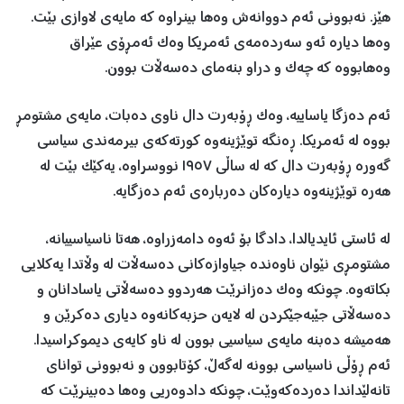
هێز. نەبوونی ئەم دووانەش وەها بینراوە کە مایەی لاوازی بێت.
وەها دیارە ئەو سەردەمەی ئەمریکا وەک ئەمڕۆی عێراق
وەهابووە کە چەک و دراو بنەمای دەسەڵات بوون.
ئەم دەزگا یاساییە، وەک ڕۆبەرت دال ناوی دەبات، مایەی مشتومڕ
بووە لە ئەمریکا. ڕەنگە توێژینەوە کورتەکەی بیرمەندی سیاسی
گەورە ڕۆبەرت دال کە لە ساڵی ١٩٥٧ نووسراوە، یەکێک بێت لە
هەرە توێژینەوە دیارەکان دەربارەی ئەم دەزگایە.
لە ئاستی ئایدیالدا، دادگا بۆ ئەوە دامەزراوە، هەتا ناسیاسییانە،
مشتومڕی نێوان ناوەندە جیاوازەکانی دەسەڵات لە وڵاتدا یەکلایی
بکاتەوە. چونکە وەک دەزانرێت هەردوو دەسەڵاتی یاسادانان و
دەسەڵاتی جێبەجێکردن لە لایەن حزبەکانەوە دیاری دەکرێن و
هەمیشە دەبنە مایەی سیاسیی بوون لە ناو کایەی دیموکراسیدا.
ئەم ڕۆڵی ناسیاسی بوونە لەگەڵ، کۆتابوون و نەبوونی توانای
تانەلێداندا دەردەکەوێت، چونکە دادوەریی وەها دەبینرێت کە