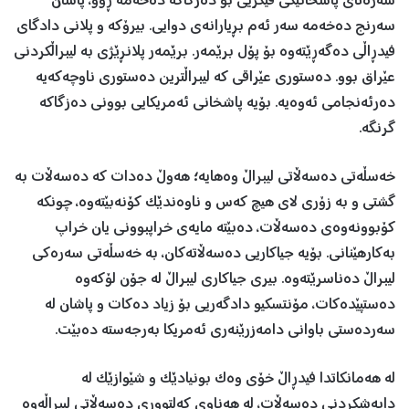
سەرەتای پاشخانێکی فیکریی بۆ دەزگاکە دەخەمە ڕوو، پاشان
سەرنج دەخەمە سەر ئەم بڕیارانەی دوایی. بیرۆکە و پلانی دادگای
فیدڕاڵی دەگەڕێتەوە بۆ پۆل برێمەر. برێمەر پلانڕێژی بە لیبراڵکردنی
عێراق بوو. دەستوری عێراقی کە لیبراڵترین دەستوری ناوچەکەیە
دەرئەنجامی ئەوەیە. بۆیە پاشخانی ئەمریکایی بوونی دەزگاکە
گرنگە.
خەسڵەتی دەسەڵاتی لیبراڵ وەهایە؛ هەوڵ دەدات کە دەسەڵات بە
گشتی و بە زۆری لای هیچ کەس و ناوەندێک کۆنەبێتەوە، چونکە
کۆبوونەوەی دەسەڵات، دەبێتە مایەی خراپبوونی یان خراپ
بەکارهێنانی. بۆیە جیاکاریی دەسەڵاتەکان، بە خەسڵەتی سەرەکی
لیبراڵ دەناسرێتەوە. بیری جیاکاری لیبراڵ لە جۆن لۆکەوە
دەستپێدەکات، مۆنتسکیو دادگەریی بۆ زیاد دەکات و پاشان لە
سەردەستی باوانی دامەزرێنەری ئەمریکا بەرجەستە دەبێت.
لە هەمانکاتدا فیدڕاڵ خۆی وەک بونیادێک و شێوازێک لە
دابەشکردنی دەسەڵات، لە هەناوی کەلتووری دەسەڵاتی لیبراڵەوە