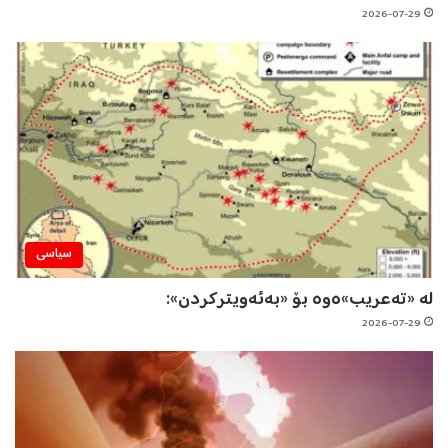
2026-07-29
سیاسی
لە «تەعریب»ەوە بۆ «بەئەویترکردن»:
2026-07-29