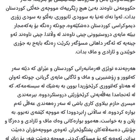
حکوومەتی ناوەند بەبێ هیچ ڕێگرییەک مووچەی خەڵکی کوردستان
بدات، ئەوا نەک تەنیا بە سوودی ئابووری، بەڵکو بە سودی زۆری
دیموکراسی کوردستان دەشکێتەوە، چونکە ڕەنگە بۆ یەکەمجار
ببێتە مایەی دروستبوونی چینی ناوەند لە وڵاتدا. چینی ناوەند ئەو
چینەیە کە ئەگەر داهاتی مسۆگەر بکرێت ڕەنگە بایەخ بە جۆری
خوێندن و ئازادی و ماف بدات.
هەرچەندە توێژی فەرمانبەرانی کوردستان و عێراق کە دێتە سەر
کەلتوور و ڕۆشنبیریی و ماف و ئاگایی مایەی گریانن. چونکە ئەوان
لە هەناو کەلتووری کرێخۆریدا بوون بە بەشێک لە سیستەمەکە، کە
لە ئەنجامدا عەقڵەیەتی کرێخۆرێتی دروستکردووە. بیرمەندی
میسری حازم ببلاوی کاری باشی لە سەر ڕەهەندی عەقڵی ئەم
بوارە کردووە. لە ساڵانی ڕابردوودا کە مووچە کێشەی نەبوو، بە
پلان و بە خواست، هەموو بوارەکانی وەک ماف و ئازادی و دەزگا و
چۆنێتی دەسەڵاتەکان پشتگوێخران. ئەوەی مووچەخۆران دەبێت
بیزانن ئەوەیە کە بۆ مسۆگەرکردنی مووچە دەبێت شەڕ بۆ زیاتر لە