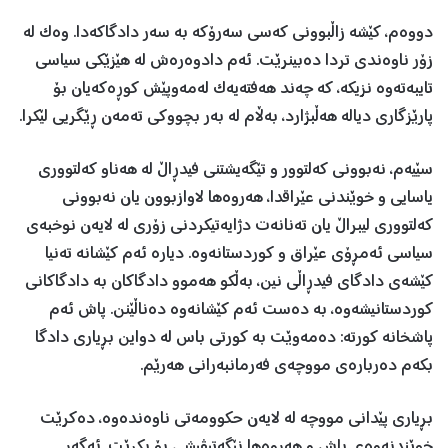
دووەم، کێشە زاڵبوونی کەسی سەرۆکە بە سەر دادگاکەدا. وەک لە
زۆر ناوەندی تردا دەبینرێت. ئەم دادوەرەش لە هێزێکی سیاسی
تایبەتەوە نزیکە، کە چەند هەفتەیەک لەمەوپێش کوڕەکەیان بۆ
پارێزگاری دیالە هەڵبژارد، بەڵام لە بەر بچووکی تەمەن ڕێگریی لێکرا.
سێیەم، نەبوونی کەلتوور و تێگەیشتنی فیدڕاڵ لە هەناو کەلتووری
یاسایی و خوێندنی عێراقدا، هەروەها لاوازبوون یان نەبوونی
کەلتووری لیبراڵ یان تەنانەت دژایەتیکردنی زۆری لە لایەن نوخبەی
سیاسی ئەمڕۆی عێراق و کوردستانەوە. دیارە ئەم کێشانە تەنیا
کێشەی دادگای فیدڕاڵی نین، بەڵکو هەموو دادگاکان بە دادگاکانی
کوردستانیشەوە، بە دەست ئەم کێشانەوە دەناڵێنن. پاش ئەم
پاشخانە کورتە: دەمەوێت بە کورتی باس لە دواین بڕیاری دادگا
بکەم دەربارەی مووچەی فەرمانبەرانی هەرێم.
بڕیاری پێدانی مووچە لە لایەن حکوومەتی ناوەندەوە، دەکرێت
خوێندنەوەی باش و هەروەها نێگەتیڤیشی بۆ بکرێت. ئەگەر