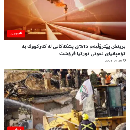
ئابووری
بریتش پێترۆڵیەم 15%ی پشکەکانی لە کەرکووک بە
کۆمپانیای نەوتی تورکیا فرۆشت
2026-07-29