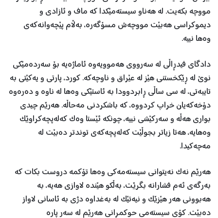
مووچە بکەیت. لە هەناو سیستەمێکدا کە ماف و ئازادی و
دیموکراسی هەبێت مووچەش مسۆگەرە، بەڵام پێچەوانەکەی
وەها نییە.
دادگای فیدڕاڵی لە سەرووی هەموویەوە ئاماژەیە بۆ سەردەمێکی
نوێ لە ڕێکخستنی هێز لە عێراق و ناوچەکە. کورد، پارتی و یەکێتی بە
تایبەتی، لە سی ساڵی ڕابردوودا بە ئاستێکی وەها لە ناوە و دەرەوە
دۆخەکەیان خراپ کردووە، کە باشکردنی مەحاڵە. هەرێم چیدی
بواری هەڵە و سەرکێشی نییە، چونکە ئێستا وەک کەلەپچەکراوێک
وەهایە، هەتا زیاتر بجوڵێت کەلەپچەکەی توندتر دەبێت لە
مەچەکیدا.
هەرێم نەک نەیتوانی سیستەمەکی وەها تۆکمە دروست بکات کە
بەرگەی ئەم فشارانە بگرێت، بەڵکو هێندە لاوازی هەیە، بە
هەبوونی هەر هێزێک و نیەتێک لە بەغداوە دژی بە ئاسانی لاواز
دەبێت. کۆی سیستەمی حوکمڕانی هەرێم لە سەر پارە