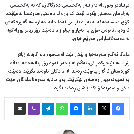
بونیادنراوبوو، لە بەرانبەر پەکخستنی دەزگاکان، کە بە پەکخستنی
پەرلەمان دەستی پێکرد، ئێستا کە پارە لە دەستی هەرێمدا نەمێنێت،
کۆی سیستەمەکە لە بەر مەترسی نەماندایە. مەترسییە گەورەکەش
ئەوەیە، ئەوەی خۆی بە نەیار و جیاواز دادەنێت زۆر زیاتر پوولەکییە
لە دەسەڵاتدارانی هەرێم خۆی.
دادگا ئەگەر سەربەخۆ و بێلان بێت لە هەموو دەزگایەک زیاتر
پێویستە بۆ حوکمڕانی، بەڵام بە پێچەوانەوە زۆر زیانبەخشە. بەڵام
کوردستان ئەگەر بیەوێت ڕەخنە لە دادگای ناوەند بگرێت دەبێت
بە نموونەبوون ڕەخنەی لێبگرێت، بەو مانایە سەرەتا دادگای خۆت
بێلان و سەربەخۆ بکە، پاشان ڕەخنە بگرە.
Facebook
X
LinkedIn
Messenger
WhatsApp
Telegram
Viber
هاوبه‌شكردن به‌ ئیمه‌یڵ