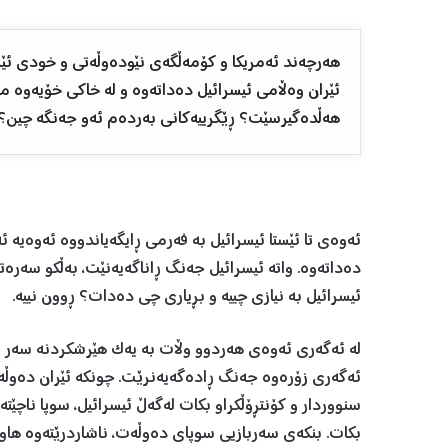
هەرچەند ئەمریکا و کۆمەڵگەی نێودەوڵەتی و خودی ئێرا
ئێران وەڵامی ئیسرائیل دەداتەوە و لە خاکی خۆیەوە م
هەڵدەگیرسێت؟ ڕێگرییەکانی بەردەم ئەو جەنگە چین؟
ئەوەی تا ئێستا ئیسرائیل بە فەرمی ڕایگەیاندووە ئەوەیە ئ
دەداتەوە. واتە ئیسرائیل جەنگ ڕاناگەیەنێت، بەڵکو سەرەتا
ئیسرائیل بە نیازی چییە و بڕیاری چی دەدات؟ ڕوون نییە.
لە ئەگەری ئەوەی هەردوو وڵات بە یەک هێرشکردنە سەر یەک
ئەگەری زۆرەوە جەنگ ڕادەگەیەنرێت. چونکە ئێران دەوڵەت
سنووردار و کۆنتڕۆڵکراو بکات لەگەڵ ئیسرائیل، سوپا ناچێتە
بکات. بنکەی سەربازیی سوپای دەوڵەت، ناشاردرێتەوە هاو