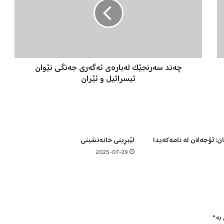
د
س
ە
ر
ن
ج
چەند سەرنجێک لەبارەی ئەگەری جەنگی نێوان
ێ
ک
ئیسرائیل و ئێران
ل
ە
ب
ا
ر
ان: ئۆجەلان لە نامەکەیدا
لێبڕینی خانەنشینی
ە
ی
2025-07-29
ئ
ە
گ
ە
ر
ی
 بە
*