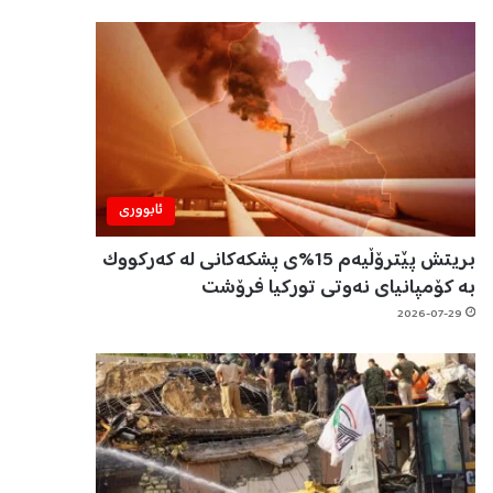
ئابووری
بریتش پێترۆڵیەم 15%ی پشکەکانی لە کەرکووک
بە کۆمپانیای نەوتی تورکیا فرۆشت
2026-07-29