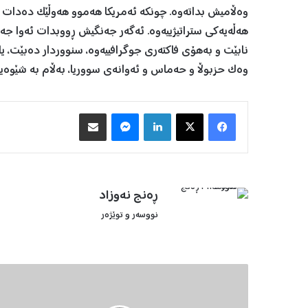
وەڵامیش بداتەوە. چونکە ئەمریکا هەموو هەوڵێک دەدات ب
هەڵەیەکی ستراتیژییەوە. ئەگەر جەنگیش ڕووبدات ئەوا جەنگ
نابێت و بەهۆی فاکتەری جوگرافییەوە، سنووردار دەبێت، یان
وەک حزبوڵا و حەماس و ئەوانەی سووریا، بەڵام بە شێوەیەک
Facebook
X
LinkedIn
Messenger
هاوبه‌شكردن به‌ ئیمه‌یڵ
ڕه‌نج نه‌وزاد
نووسه‌ر و توێژه‌ر
ب
ا
ن