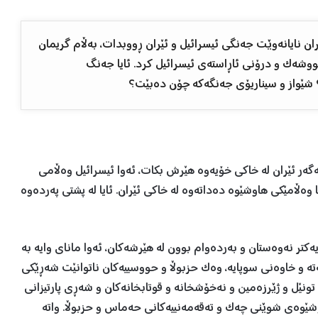
ن نایانەوێت جەنگی ئیسرائیل و ئێران ڕووبدات، بەڵام گریمان
ووشەک و درۆنی ئاڕاستەی ئیسرائیل کرد. ئایا جەنگ
 شێواز و سیناریۆی جەنگەکە چۆن دەبێت؟
ەگەر ئێران لە خاکی خۆیەوە هێرش بکات، ئەوا ئیسرائیل وەڵامی
 وەڵامێکی هاوشێوە دەداتەوە لە خاکی ئێران. ئایا لە پشتی پەردەوە
تر نەوەستان و بەردەوام بوون لە هێرشەکان، ئەوا مانای وایە بە
ە و خاوەنی سوپایە، وەک حزبوڵا و حووسییەکان ناتوانێت شەڕێکی
 تونێل و ژێرزەمین و نەخۆشخانە و قوتابخانەکان و شەڕی پارتیزانی
شێوەی شوێنی چەک و تەقەمەنییەکانی حەماس و حزبوڵا. واتە