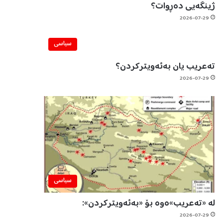
ژینگەیی دەڕوات؟
2026-07-29
سیاسی
تەعریب یان بەئەویترکردن؟
2026-07-29
سیاسی
لە «تەعریب»ەوە بۆ «بەئەویترکردن»:
2026-07-29