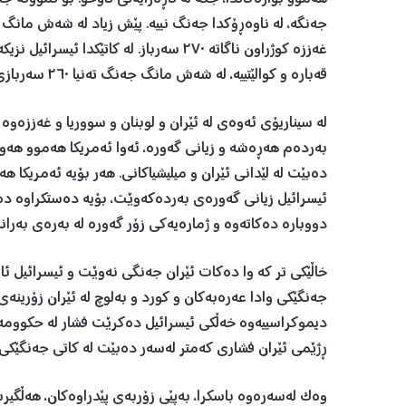
جەنگە، لە ناوەڕۆکدا جەنگ نییە. پێش زیاد لە شەش مانگ ئی
قەبارە و کوالێتییە، لە شەش مانگ جەنگ تەنیا ٢٦٠ سەربازی بکوژرێت، مایەی باس نییە و بە جەنگ هەژمار ناکرێت.
لە سیناریۆی ئەوەی لە ئێران و لوبنان و سووریا و غەززەو
بەردەم هەڕەشە و زیانی گەورە، ئەوا ئەمریکا هەموو هەوڵ
دەبێت لە لێدانی ئێران و میلیشیاکانی. هەر بۆیە ئەمریکا هە
ئیسرائیل زیانی گەورەی بەردەکەوێت، بۆیە دەستکراوە دەبێ
دووبارە دەکاتەوە و ژمارەیەکی زۆر گەورە لە بەرەی بەرانب
خاڵێکی تر کە وا دەکات ئێران جەنگی نەوێت و ئیسرائیل ئام
جەنگێکی وادا عەرەبەکان و کورد و بەلوچ لە ئێران زۆرینە
دیموکراسییەوە خەڵکی ئیسرائیل دەکرێت فشار لە حکوومەت
ڕژێمی ئێران فشاری کەمتر لەسەر دەبێت لە کاتی جەنگێکی و
وەک لەسەرەوە باسکرا، بەپێی زۆربەی پێدراوەکان، هەڵگیرس