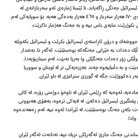
سرائیل جەنگی ڕاگەیاند، تا ئێستا ژمارەی ئەو سەربازانەی لە
غەززە کوژراون ناگاتە ٢٧٠ سەرباز. لە کاتێکدا ئیسرائیل نزیکەی ١٧٠ هەزار سەرباز و ٤٦٥ هەزار یەدەگی هەیە. بۆ سوپایەکی لەم
ە مووشەک و درۆن ئاڕاستەی ئیسرائیل بکرێت و ئیسرائیل بکەوێتە
ێک دەدات بە خێرایی جەنگەکە بوەستێنێت. ئەگەر نا، بەشدار
وڵێکی زۆر دەدات جەنگێکی وا بەرپا نەبێت. لەم سیناریۆیەدا،
ت و بە دڵنیاییەوە چەند غەززەیەکی تر لە لوبنان و سووریا
ەر دەکووژێت، جگە لە گورزی ستراتیژی لە ناو ئێران.
ادەیە، ئەوەیە کە ڕژێمی ئێران لە ناوخۆ دوژمنی زۆرە، لە کاتی
ی پشتگیری ئیسرائیل دەکەن. لە لایەکی ترەوە، بەهۆی هەبوونی
 بکەن جەنگ بوەستێنێت، لە ئێراندا ئەوە نییە. لەم ڕەهەندەوە
ادا.
اندنی جەنگ جارێ ئەگەرێکی نزیک نییە، تەنانەت ئەگەر ئێران