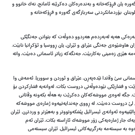
ەورە یان فڕۆکەخانە و بەندەرەکان دەکرێنە ئامانج، نەک خانوو و
بنان. بۆردمانکردنی سەربازگەی گەورە و فڕۆکەخانە و
 سەرەکی هەیە لەبەردەم هەردوو دەوڵەت کە بتوانن جەنگێکی
ن هاوشێوەی جەنگی عێراق و ئێران، یان ڕووسیا و ئۆکڕانیا نابێت.
مە هێزی زەمینی بەکاربێت، جەنگەکە زیاتر ئاسمانی دەبێت، واتە
انی سێ وڵاتدا تێدەپەڕن، عێراق و ئوردن و سووریا. ئەمەش وا
ڕێت و فشارێکی نێودەوڵەتی دروست بکات. لەوانەیە فشارکردن بۆ
ت. جگە لەوەی مووشەکەکان دەکرێت بە هەڵە بکەونە وڵاتانی
ەی لێ دروست دەبێت. لە ڕووی چەندایەتییەوە ژمارەی مووشەکە
والێتییەوە ئەوانەی ئیسرائیل پێشکەوتووتر و بەهێزتر و وردترن. ئێران
 یەک جار ژمارەیەکی زۆر مووشەک ئاڕاستە بکات، ئێران ئەم
رەوە بە سیستەمە بەرگرییەکانی ئیسرائیل. ئێران سیستەمی