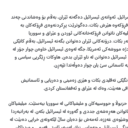
ائیل. ئەوانەی ئیسرائیل دەگەنە ئێران، بەڵام بۆ وەشاندنی چەند
ی فڕۆکەوە هێرش بکات، دەگوترێت پڕکردنەوەی فڕۆکەکان بە
ییەکان ناتوانن فڕۆکەخانەکانی ئوردن و عێراق و سووریا
ر بکات. درۆنەکانی ئێران دەتوانن بگەنە ئیسرائیل، بەڵام کاتێکی
دژە مووشەکی ئەمریکا، جگە لەوەی ئیسرائیل خاوەن چوار جۆر لە
ئیسرائیل دەتوانن لە ناو ئێران بدەن. هاوکات ڕێگریی سیاسی و
ئاسمانی سێ یان چوار دەوڵەتدا تێپەڕن.
جەنگێکی تەقلیدی بکات و هێزی زەمینی و دەریایی و ئاسمانیش
ی هەبێت، وەک لە عێراق و ئەفغانستان کردی.
حزبوڵا و حووسییەکان و ملیشیاکانی لە سووریا ببەستێت. میلیشیاکان
توانن هەڕەشەی جددی و گەورە لە ئیسرائیل بکەن. لە بەرانبەردا
هاوشێوەی غەززە، ئەمەش بۆ دەیان ساڵ لێکەوتەی خراپی دەبێت لە
جەنگی ئیسرائیل و حەماس، زیاتر لەسەر ئاستی فەرمی و میدیاکان