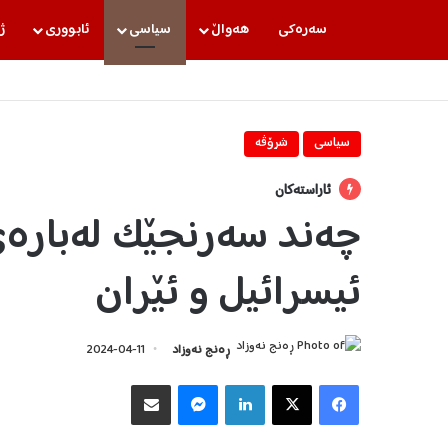
سه‌ره‌كی
هه‌واڵ
سیاسی
ئابووری
ژ
سیاسی
شرۆڤه‌
ئاراستەکان
چەند سەرنجێک لەبارەی
ئیسرائیل و ئێران
ڕه‌نج نه‌وزاد
2024-04-11
Facebook
X
LinkedIn
Messenger
هاوبه‌شكردن به‌ ئیمه‌یڵ