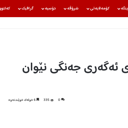
ینگه‌
كۆمه‌ڵایه‌تی
شرۆڤه‌
دۆسیه‌
گرافیك
كه‌لتوو
 ئەگەری جەنگی نێوان
0
335
6 خولەک خوێندنەوە