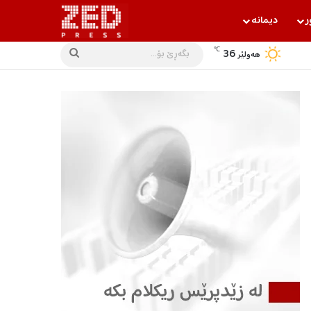
ر
دیمانه‌
℃
36
بگه‌ڕێ
هه‌ولێر
بۆ...