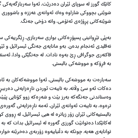
کاتێک گورز لە سوپای ئێران دەدرێت، ئەوا سەربازگەیەکی گ
شوێنی بچووکی شاراوە وەک ئەوانەی غەززە و باشووری لو
شوێنەکانی پڕۆژەی ئەتۆمی، واتە دۆخی جەنگ.
بەپێی تێڕوانینی پسپۆڕەکانی بواری سەربازی، ڕێگرییەکی
تەقلیدی ئەنجام بدەن. بەو مانایەی جەنگی ئیسرائیل و ئێرا
فاکتەری جوگرافی ڕێ بەوە نادات. لە جەنگێکی وادا، ئەستە
بە فڕۆکە و مووشەکی بالیستی.
سەبارەت بە مووشەکی بالیستی، ئەوا مووشەکەکان بە ئاسم
دەکات ئەو سێ وڵاتە، بە تایبەت ئوردن ناڕەزایەتی دەربب
وەستاندنی جەنگەکە بەرز بێت و شەڕەکە زوو کۆتایی پێبێ
ترەوە، بە تایبەت ئەوانەی ئێران، ئەمە ناڕەزایەتی گەور
بالیستییەکانی ئێران زۆر زیاترە لە هیی ئیسرائیل، لە ڕووی ک
لەکاتێکدا دەتوانێت گورزی گەورە لە ئیسرائیل بدات کە بە
توانایەی هەیە. چونکە بە دڵنیاییەوە زۆربەی دەخرێنە خوا