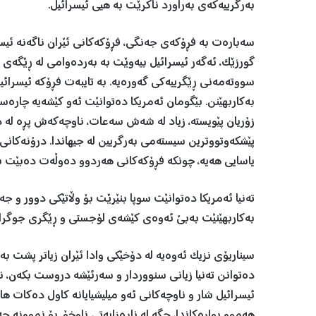
بەرگرییەکەی بەراورد ناکرێت بە هیی ئیسرائیل.
سەبارەت بە فڕۆکەی جەنگی، فڕۆکەکانی ئێران ناگەنە ئیسر
گورزێک، ئەگەر ئیسرائیل بیەوێت بە بەردەوامی لە ڕێگە
سووتەمەنی ڕێگرییەکی گەورەیە. بە تایبەت فڕۆکە ئیسرائیل
بەکاربهێنن. بێگومان ئەمریکا دەتوانێت ئەو کێشەیە چارەسە
زۆریان پێویستە، زیاد لە شەش سەعات، ناوچەکەش پڕە لە 
پێشکەوتووترین سیستەمی بەرگریین لە جیهاندا. درۆنەکانی 
یاسایی هەیە، چونکە فڕۆکەکانی هەردوو دەوڵەت دەبێت بە 
تەنیا ئەمریکا دەتوانێت سوپا بنێرێت بۆ وڵاتێکی دوور و 
بەکاربهێنێت بەبێ ئەوەی کێشەی لۆجستی و ڕێگری جوگراف
سیناریۆی نزیک ئەوەیە لە دۆخێکی وادا ئێران زیاتر پشت بە 
دەتوانن تەنیا زیانی سنووردار و سەرئێشە دروست بکەن، نا
ئیسرائیل شار و ناوچەکانی ئەو میلیشیایانە کاول دەکات 
هەموو بوارەکاندا، جگە لە ناڕەزایەتی ناوخۆ. بۆ نموونە 