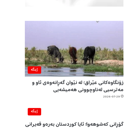
ژینگه‌
زۆنگاوەکانی عێراق؛ لە نێوان گەڕانەوەی ئاو و
مەترسیی لەناوچوونی هەمیشەیی
2026-07-29
ژینگه‌
گۆڕانی کەشوهەوا؛ ئایا کوردستان بەرەو قەیرانی