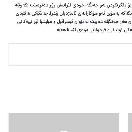
ۆ ڕێگریکردن لەو جەنگە، خودی ئێرانیش زۆر دەترسێت بکەوێتە
ەکە بەهۆی ئەو هۆکارانەی ئاماژەیان پێدرا، جەنگێکی تەقلیدی
 هەر جەنگێک دەبێت لە نێوان ئیسرائیل و میلیشیا ئێرانییەکانی
ی توندتر و فرەوانتر لەوەی ئێستا هەیە.
چ
ە
ن