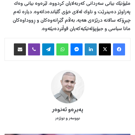
ملیۆنێک بیانی سەردانی کەربەلایان کردووە. لێرەوە بیانی وەک
پەراوێز دەبینرێت و ناوک لەلای خۆی گلیاندەداتەوە. دیارە ئەم
چیڕۆکە سالانە درێژەی هەیە، بەڵام گێڕانەوەکان و ڕووداوەکان
مانا سیاسی و جیۆپۆلەتیکیەکەیان قوڵتردەبێتەوە.
Facebook
X
LinkedIn
Messenger
WhatsApp
Telegram
Viber
هاوبه‌شكردن به‌ ئیمه‌یڵ
پەیڕەو ئەنوەر
نووسه‌ر و توێژەر