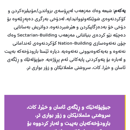
یەکەم:
شیعە وەک مەزهەب لەپڕۆسەی بزواندن/مۆبیلیزەکردن و
کۆکردنەوەی شوێنکەوتووانیدایە، لەدۆخی بەرگری دەپەڕێتەوە بۆ
دۆخی خۆ بەدەزگاییکردن و هێرشبردنەوە، دواتریش بەسانایی
دەچێتە نێو کردەی بنیاتنانی مەزهەب Sectarian-Building وەک
چۆن نەتەوەسازی Nation-Building کۆکردنەوەی ئەندامانی
نەتەوە و بەیەکەوەبوونی نەتەوەیە. دیارە ئێستا بارودۆخەکە بەپیت
و لەبارە بۆ پتەوکردنی پایەکانی ئەم پڕۆژەیە. جیۆپۆلەتێک و ڕێگەی
ئاسان و خێرا، کات، سروشتی ململانێکان و زۆر بواری تر.
جیۆپۆلەتێک و ڕێگەی ئاسان و خێرا، کات،
سروشتی ململانێکان و زۆر بواری تر،
بارودۆخەکەیان بەپیت و لەبار كردووه‌ بۆ