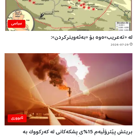
سیاسی
لە «تەعریب»ەوە بۆ «بەئەویترکردن»:
2026-07-29
ئابووری
بریتش پێترۆڵیەم 15%ی پشکەکانی لە کەرکووک بە