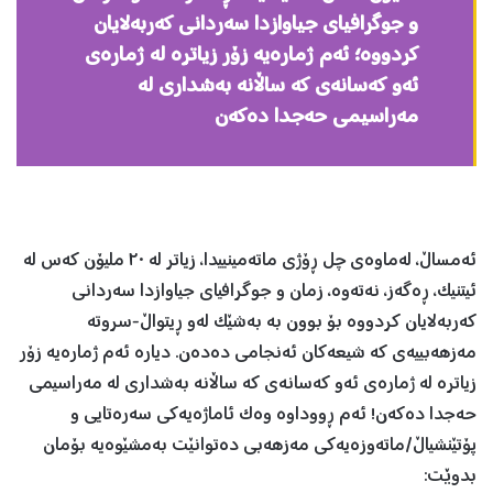
و جوگرافیای جیاوازدا سەردانی کەربەلایان
کردووە؛ ئەم ژمارەیە زۆر زیاترە لە ژمارەی
ئەو کەسانەی کە ساڵانە بەشداری لە
مەراسیمی حەجدا دەکەن
ئەمساڵ، لەماوەی چل ڕۆژی ماتەمینییدا، زیاتر لە ٢٠ ملیۆن کەس لە
ئیتنیک، ڕەگەز، نەتەوە، زمان و جوگرافیای جیاوازدا سەردانی
کەربەلایان کردووە بۆ بوون بە بەشێک لەو ڕیتواڵ-سروتە
مەزهەبییەی کە شیعەکان ئەنجامی دەدەن. دیارە ئەم ژمارەیە زۆر
زیاترە لە ژمارەی ئەو کەسانەی کە ساڵانە بەشداری لە مەراسیمی
حەجدا دەکەن! ئەم ڕووداوە وەک ئاماژەیەکی سەرەتایی و
پۆتێنشیاڵ/ماتەوزەیەکی مەزهەبی دەتوانێت بەمشێوەیە بۆمان
بدوێت: