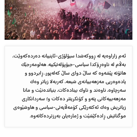
ئەم زاراوەیە لە ڕووکەشدا سیۆلۆژی-ئاینییانە دەردەکەوێت،
بەڵام لە ناوەڕۆکدا سیاسی-جیۆپۆلەتیکییە. هەلومەرجێک
هاتۆتە پێشەوە کە ساڵ دوای ساڵ کەلەپور، ڕابردوو و
یادەوەریی مەزهەبییانەی شیعە، کەربەلا زیاتر وەک
سەرچاوە، ناوەند و ناوک بینادەکات، بنیاتدەنێت و مانا
مەزهەبییەکانی پتەو و کۆنکریتتر دەکات و؛ سەردانکاری
زیاتریش وەک ئەکتەرێکی کۆمەڵایەتی-سیاسی و هاوشێوەی
موگناتیش ڕادەکێشێت و ژمارەیان بەرزتردەکاتەوە.