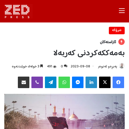
Menu
شرۆڤه‌
ئاراستەکان
بەمەککەکردنی کەربەلا
پەیڕەو ئەنوەر
2023-09-08
0
491
3 خولەک خوێندنەوە
Facebook
X
LinkedIn
Messenger
WhatsApp
Telegram
Viber
هاوبه‌شكردن به‌ ئیمه‌یڵ