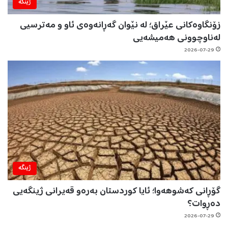
ژینگه‌
زۆنگاوەکانی عێراق؛ لە نێوان گەڕانەوەی ئاو و مەترسیی
لەناوچوونی هەمیشەیی
2026-07-29
ژینگه‌
گۆڕانی کەشوهەوا؛ ئایا کوردستان بەرەو قەیرانی ژینگەیی
دەڕوات؟
2026-07-29