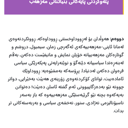
پتەوکردنی پایەکانی بنیاتنانی مەزهەب
دووەم:
هەوڵدان بۆ لەڕووداوخستنی ڕووداوەکە، ڕووتکردنەوەی
لەمانا ئاینی-مەزهەبییەکەی ئەگەرچی زمان، سیمبول، دروشم و
گوتارەکان مەزهەبییانە خۆیان نمایش و مانیفێست دەکەن، بەڵام
لەبنەڕەتدا سیاسییانە دێنەگۆ و نوێنەرایەتی پەیکەرێکی سیاسی
فرەوان دەکەن لەدنیادا. پڕۆسەکە بەمشێوەیە: ڕووداوێک
ئامادەبیت، توانای کۆکردنەوەی زۆرینەی هەبێت بەخێرایی، دواتر
چوونە نێو بەدەزگاییبوونی ئەم گشتە ئاسان دەبێت! دەتوانن
بەیەکەوە بچنە نێو گرێبەستێکی مەزهەبییەوە کە باز بەسەر
ناسیۆنالیزمی نەژادی، سنور، نەخشەی سیاسی و بەربەستەکانی تر
بدات.