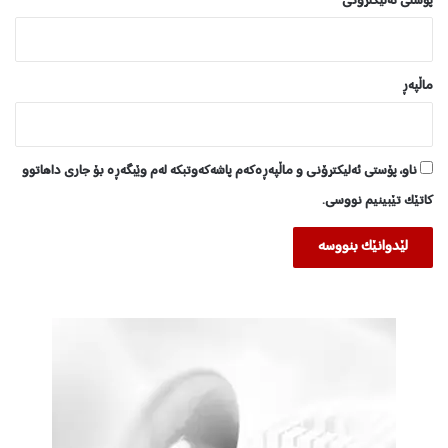
پۆستی ئەلیکترۆنی
*
ماڵپه‌ڕ
ناو، پۆستی ئەلیکترۆنی و ماڵپەڕەکەم پاشەکەوتبکە لەم وێبگەڕە بۆ جاری داهاتوو
کاتێک تێبینیم نووسی.