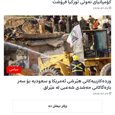
کۆمپانیای نەوتی تورکیا فرۆشت
2026-07-29
سیاسی
وردەکارییەکانی هێرشی ئەمریکا و سعودیە بۆ سەر
بارەگاکانی حەشدی شەعبی لە عێراق
2026-07-29
زیاتر نیشان دە