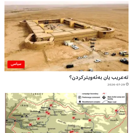
سیاسی
تەعریب یان بەئەویترکردن؟
2026-07-29