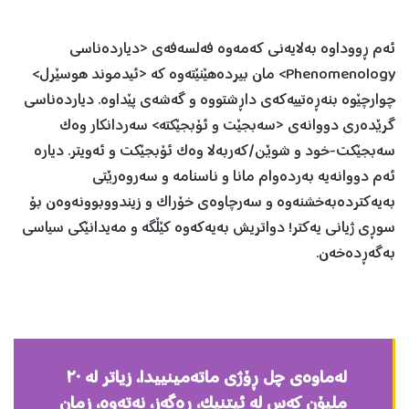
ئەم ڕووداوە بەلایەنی کەمەوە فەلسەفەی <دیاردەناسی
Phenomenology> مان بیردەهێنێتەوە کە <ئیدموند هوسێرل>
چوارچێوە بنەڕەتییەکەی داڕشتووە و گەشەی پێداوە. دیاردەناسی
گرێدەری دووانەی <سەبجێت و ئۆبجێکتە> سەردانکار وەک
سەبجێکت-خود و شوێن/کەربەلا وەک ئۆبجێکت و ئەویتر. دیارە
ئەم دووانەیە بەردەوام مانا و ناسنامە و سەروەرێتی
بەیەکتردەبەخشنەوە و سەرچاوەی خۆراک و زیندووبوونەوەن بۆ
سوڕی ژیانی یەکتر! دواتریش بەیەکەوە کێڵگە و مەیدانێکی سیاسی
بەگەڕدەخەن.
لەماوەی چل ڕۆژی ماتەمینییدا، زیاتر لە ٢٠
ملیۆن کەس لە ئیتنیک، ڕەگەز، نەتەوە، زمان