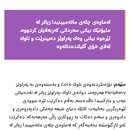
لەماوەی چلەی ماتەمیینیدا زیاتر لە
ملیۆنێک بیانی سەردانی کەربەلایان کردووە.
لێرەوە بیانی وەک پەراوێز دەبینرێت و ناوک
لەلای خۆی گلیاندەداتەوە
سێیەم:
نۆژەنکردنەوەی ناوک Core و بەستنەوەی بە پەراوێز
Periphery هەرچەند دوانەی ناوک-پەراوێز زیاتر لە ئەدەبیاتی
چەپ و مارکسیدا باڵادەستە, بەڵام دەکرێت لێرە سوودی
لێوەربگرین بەتایبەت کاتێک دنیای شیعە چەمکی دادپەروەری و
دادوەری و ستەم دەکات بە ڕووکاری زاڵی مەزهەبەکە. دەکرێت
ئەو ئاڕگیۆمێنتە بخەینەگەڕ کە لەماوەی چلەی ماتەمیینیدا زیاتر لە