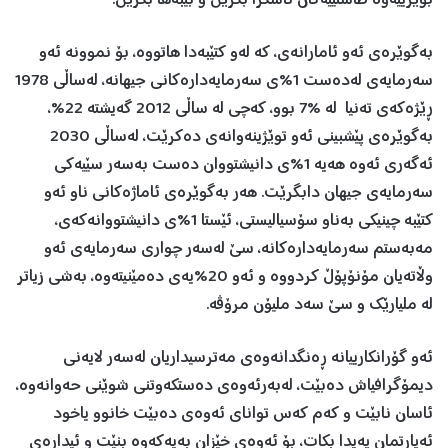
بوێرییەوە طاستییەكان ئاشكرا بكرێن و بێبەها بكرێن.
بەگوێرەی ئەو ئامارانەی، كە لەو كتێبەدا هاتووە، بۆ نموونە ئەو
سەرمایەی لەدەست 1%ی سەرمایەدارەكانی جیهانە، لەساڵی 1978
ڕێژەكەی تەنیا لە %7 بوو، كەچی لە ساڵی 2012 گەیشتە 22%،
بەگوێرەی پێشبینی ئەو توێژینەوانەی دەكرێت، لەساڵی 2030
ئەگەری ئەوە هەیە 1%ی دانیشتووان دەست بەسەر سێیەكی
سەرمایەی جیهان دابگرێت. هەر بەگوێرەی ئاماژەكانی ناو ئەو
كتێبە چینیكی بەناو سۆسیالیستی، ئێستا 1%ی دانیشتووانەكەی،
مەبەستم سەرمایەدارەكانە، سێ لەسەر چواری سەرمایەی ئەو
وڵاتەیان مۆنۆپۆڵ كردووە و ئەو 20%یەی دەمێنیتەوە، بەشی زیاتر
لە ملیارێك و سێ سەد ملیۆن مرۆڤە.
ئەو گۆرانكارییانە ڕەنگدانەوەی مەترسیداریان لەسەر لایەنی
دیمۆگرافیاش دەبێت، لەبەرئەوەی دەستكەوتنی شوێنی حەوانەوە،
ئاسان نابێت و كەم كەس توانای ئەوەی دەبێت خانوو یاخود
ئەپارتمان پەیدا بكات، بۆ ئەوەی خێزان بەیەكەوە بنێت و ئیدارەی