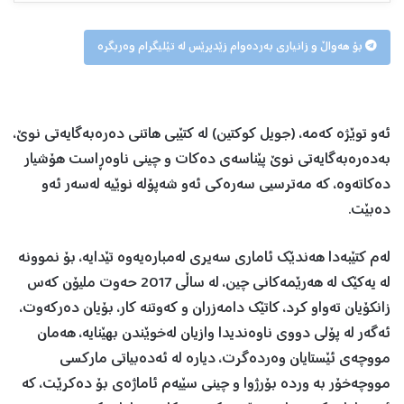
بۆ هەواڵ و زانیاری بەردەوام زێدپرێس لە تێلیگرام وەربگرە
ئەو توێژە كەمە، (جویل كوكتین) لە كتێبی هاتنی دەرەبەگایەتی نوێ،
بەدەرەبەگایەتی نوێ پێناسەی دەكات و چینی ناوەڕاست هۆشیار
دەكاتەوە، كە مەترسیی سەرەكی ئەو شەپۆلە نوێیە لەسەر ئەو
دەبێت.
لەم كتێبەدا هەندێك ئاماری سەیری لەمبارەیەوە تێدایە، بۆ نموونە
لە یەكێك لە هەرێمەكانی چین، لە ساڵی 2017 حەوت ملیۆن كەس
زانكۆیان تەواو كرد، كاتێك دامەزران و كەوتنە كار، بۆیان دەركەوت،
ئەگەر لە پۆلی دووی ناوەندیدا وازیان لەخوێندن بهێنایە، هەمان
مووچەی ئێستایان وەردەگرت، دیارە لە ئەدەبیاتی ماركسی
مووچەخۆر بە وردە بۆرژوا و چینی سێیەم ئاماژەی بۆ دەكرێت، كە