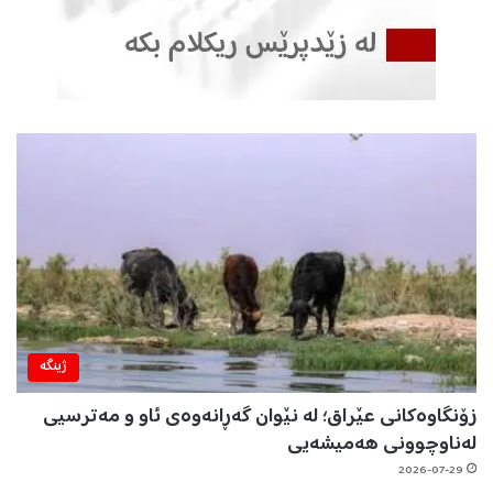
ژینگه‌
زۆنگاوەکانی عێراق؛ لە نێوان گەڕانەوەی ئاو و مەترسیی
لەناوچوونی هەمیشەیی
2026-07-29