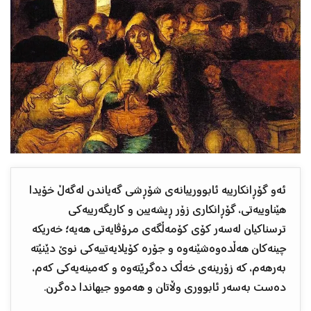
ئەو گۆڕانكارییە ئابوورییانەی شۆڕشی گەیاندن لەگەڵ خۆیدا
هێناوییەتی، گۆڕانكاری زۆر ڕیشەیین و كاریگەرییەكی
ترسناكیان لەسەر كۆی كۆمەڵگەی مرۆڤایەتی هەیە؛ خەریكە
چینەكان هەڵدەوەشێنەوە و جۆرە كۆیلایەتییەكی نوێ دێنێتە
بەرهەم، كە زۆرینەی خەڵك دەگرێتەوە و كەمینەیەكی كەم،
دەست بەسەر ئابووری وڵاتان و هەموو جیهاندا دەگرن.