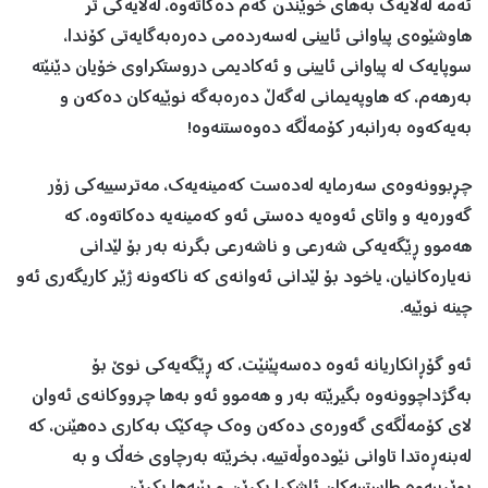
ئەمە لەلایەك بەهای خوێندن كەم دەكاتەوە، لەلایەكی تر
هاوشێوەی پیاوانی ئایینی لەسەردەمی دەرەبەگایەتی كۆندا،
سوپایەك لە پیاوانی ئایینی و ئەكادیمی دروستكراوی خۆیان دێنێتە
بەرهەم، كە هاوپەیمانی لەگەڵ دەرەبەگە نوێیەكان دەكەن و
بەیەكەوە بەرانبەر كۆمەڵگە دەوەستنەوە!
چڕبوونەوەی سەرمایە لەدەست كەمینەیەك، مەترسییەكی زۆر
گەورەیە و واتای ئەوەیە دەستی ئەو كەمینەیە دەكاتەوە، كە
هەموو ڕێگەیەكی شەرعی و ناشەرعی بگرنە بەر بۆ لێدانی
نەیارەكانیان، یاخود بۆ لێدانی ئەوانەی كە ناكەونە ژێر كاریگەری ئەو
چینە نوێیە.
ئەو گۆڕانكاریانە ئەوە دەسەپێنێت، كە ڕێگەیەكی نوێ بۆ
بەگژداچوونەوە بگیرێتە بەر و هەموو ئەو بەها چرووكانەی ئەوان
لای كۆمەڵگەی گەورەی دەكەن وەك چەكێك بەكاری دەهێنن، كە
لەبنەڕەتدا تاوانی نێودەوڵەتییە، بخرێتە بەرچاوی خەڵك و بە