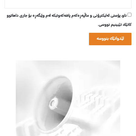
ناو، پۆستی ئەلیکترۆنی و ماڵپەڕەکەم پاشەکەوتبکە لەم وێبگەڕە بۆ جاری داهاتوو
کاتێک تێبینیم نووسی.