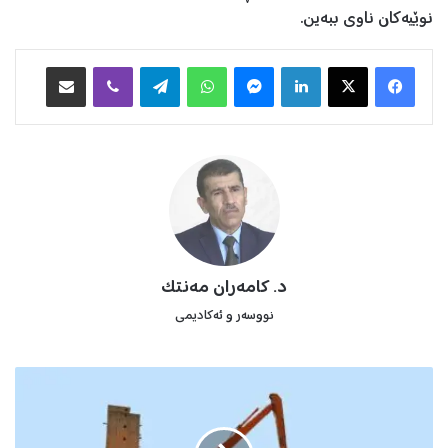
نوێیەكان ناوی ببەین.
Facebook
X
LinkedIn
Messenger
WhatsApp
Telegram
Viber
هاوبه‌شكردن به‌ ئیمه‌یڵ
د. کامەران مەنتک
نووسەر و ئەکادیمی
پ
ڕ
ۆ
س