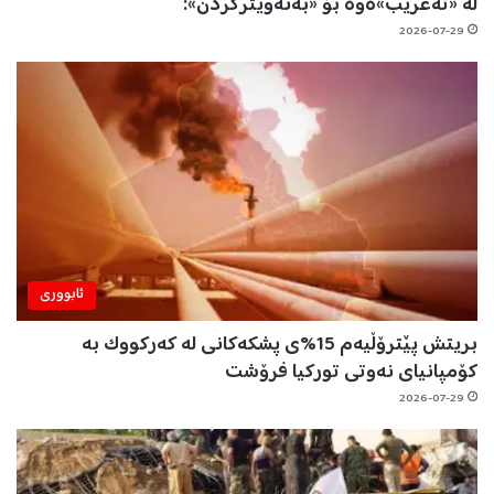
لە «تەعریب»ەوە بۆ «بەئەویترکردن»:
2026-07-29
ئابووری
بریتش پێترۆڵیەم 15%ی پشکەکانی لە کەرکووک بە
کۆمپانیای نەوتی تورکیا فرۆشت
2026-07-29