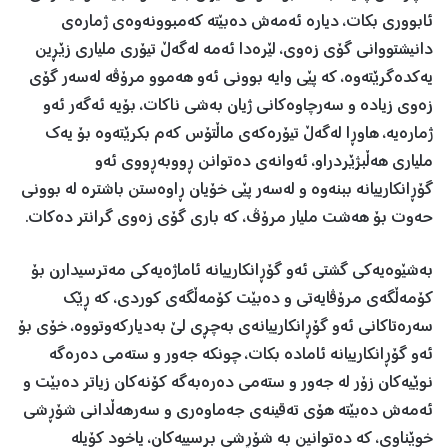
ئابووری بكات، دیارە ئەمەش دەبێتە كەمبوونەوەی ژمارەی
دانیشتووانی گۆی زەوی، لێرەدا ئەمە لەگەڵ تیۆری ملیاری زێڕین
یەكدەگرێتەوە، كە پێی وایە بوونی ئەو هەموو مرۆڤە لەسەر گۆی
زەوی زیادە و سەرچاوەكانی ژیان بەشی ناكات، بۆیە ئەگەر ئەو
ژمارەیە، هاوڕا لەگەڵ تیۆرەكەی ماڵتۆس كەم بكرێتەوە بۆ یەك
ملیاری هەڵبژێردراو، ئەوانەی دەتوانن ڕووبەڕووی ئەو
گۆڕانكارییانە ببنەوە و لەسەر پێی خۆیان ڕاوەستن باشترە لە بوونی
حەوت بۆ هەشت ملیار مرۆڤ، كە باری گۆی زەوی گرانتر دەكات.
بەشێوەیەكی گشتی ئەو گۆڕانكارییانە ئاماژەیەكی مەترسیدارن بۆ
كۆمەڵگەی مرۆڤایەتی و دەبێت كۆمەڵگەی كوردی، كە ڕێك
سەرەتاكانی ئەو گۆڕانكارییانەی بەچڕی لێ بەدیاركەوتووە، خۆی بۆ
ئەو گۆڕانكارییانە ئامادە بكات، چونكە جەور و ستەمی دەرەگە
نوێیەكان زۆر لە جەور و ستەمی دەرەبەگە كۆنەكان زیاتر دەبێت و
ئەمەش دەبێتە هۆی تەقینەی جەماوەری و سەرهەڵدانی شۆڕشی
خوێناوی، كە دەتوانین بە شۆڕشی برسییەكان، یاخود كۆیلە