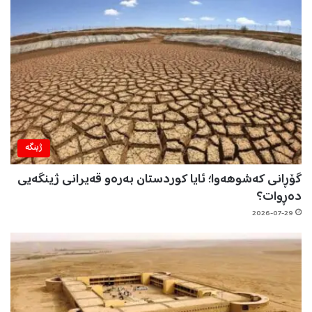
ژینگه‌
گۆڕانی کەشوهەوا؛ ئایا کوردستان بەرەو قەیرانی ژینگەیی
دەڕوات؟
2026-07-29