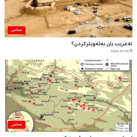
سیاسی
تەعریب یان بەئەویترکردن؟
2026-07-29
سیاسی