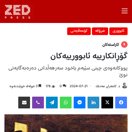
Menu
ئابووری
شرۆڤه‌
كۆمه‌ڵایه‌تی
ئاراستەکان
گۆڕانكارییە ئابوورییەكان
پووكانەوەی چینی سێیەم یاخود سەرهەڵدانی دەرەبەگایەتی
نوێ
د. کامەران مەنتک
2024-07-21
0
178
3 خولەک خوێندنەوە
Facebook
X
LinkedIn
Messenger
WhatsApp
Telegram
Viber
هاوبه‌شكردن به‌ ئیمه‌یڵ