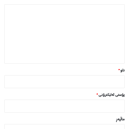
ل
ێ
د
و
ا
ن
*
ناو
*
پۆستی ئەلیکترۆنی
*
ماڵپه‌ڕ