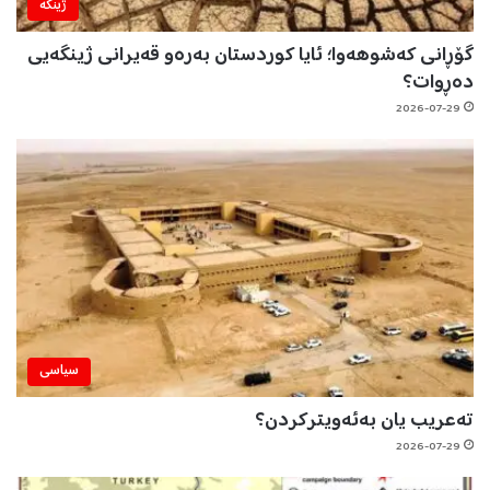
ژینگه‌
گۆڕانی کەشوهەوا؛ ئایا کوردستان بەرەو قەیرانی ژینگەیی
دەڕوات؟
2026-07-29
سیاسی
تەعریب یان بەئەویترکردن؟
2026-07-29