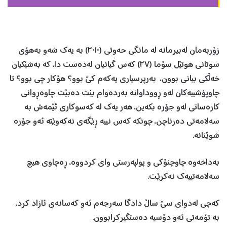
زۆربەمان لەبیرمانە لە مانگى حەوتى (٢٠١٠) بە یەك شەو بەهۆى
سوتانى هوتێل سۆما (٢٧) كەس گیانیان لەدەست دا، كە بەشێكیان
خەڵكى بیانى بوون، بەرپرسیارى یەكەم كێ بوو؟ هۆكار چى بوو؟ تا
چاوپۆشییەكان لەو ڕووداوانە بەردەوام بێت دەبێت چاوەڕوانى
كارەساتى لەو جۆرە بكەین، هەر یەك لە كەسوكارى ئێمەش بە
سەلامەتى دەرناچن، چونكە كەس نییە ڕێگەى نەكەوێتە ئەو جۆرە
شوێنانە.
بەداخەوە چاوچنۆكى و پولپەرستى واى كردووە، ڕەچاوى هیچ
سەلامەتییەك نەكرێت.
كەچى لەدواى سێ ساڵ دادگا سەرجەم ئەو كەسانەى ئازاد كرد،
بە تۆمەتى ئەو دۆسیە دەستگیركرابوون.