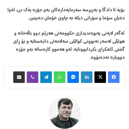
بۆیە تا دادگا و بەرپرسە سەرمایەدارەكان بەو جۆرە یەك بن، ئەوا
دەیان سۆما و سۆرانى دیكە بە چاوى خۆمان دەبینین.
ئەگەر لایەنى پەیوەندیدارى حكوومەتى هەرێم دوو باڵەخانە و
هوتێلى لەسەر نەبوونى كوالێتى سەلامەتى دابخستایە و بۆ ڕای
گشتى ئاشكراى بكردابوونایە، ئەو هەموو كارەساتە بەو جۆرە
دووبارە نەدەبۆوە.
Facebook
X
LinkedIn
Messenger
WhatsApp
Telegram
Viber
هاوبه‌شكردن به‌ ئیمه‌یڵ