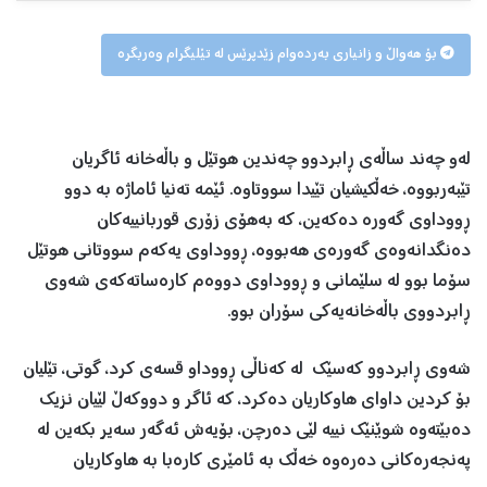
بۆ هەواڵ و زانیاری بەردەوام زێدپرێس لە تێلیگرام وەربگرە
لەو چەند ساڵەى ڕابردوو چەندین هوتێل و باڵەخانە ئاگریان
تێبەربووە، خەڵكیشیان تێیدا سووتاوە. ئێمە تەنیا ئاماژە بە دوو
ڕووداوى گەورە دەكەین، كە بەهۆى زۆرى قوربانییەكان
دەنگدانەوەى گەورەى هەبووە، ڕووداوى یەكەم سووتانى هوتێل
سۆما بوو لە سلێمانى و ڕووداوى دووەم كارەساتەكەى شەوى
ڕابردووى باڵەخانەیەكى سۆران بوو.
شەوى ڕابردوو كەسێك لە كەناڵى ڕووداو قسەى كرد، گوتى، تێلیان
بۆ كردین داواى هاوكاریان دەكرد، كە ئاگر و دووكەڵ لێیان نزیك
دەبێتەوە شوێنێك نییە لێى دەرچن، بۆیەش ئەگەر سەیر بكەین لە
پەنجەرەكانى دەرەوە خەڵك بە ئامێرى كارەبا بە هاوكاریان