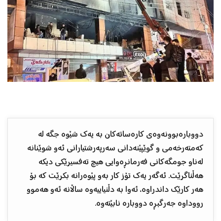
دووبارەبوونەوەى كارەساتەكان بە یەك شێوە جگە لە
كەمتەرخەمى و گوێپێنەدانى سەرپەرشتیارانى ئەو شوێنانە
لەناو جومگەكانى فەرمانڕەوایى هیچ تەفسیرێكى دیكە
هەڵناگرێت. ئەگەر یەك تۆز كار بەو پێوەرانە بكرێت كە بۆ
هەر كارێك داندراوە، ئەوا بە دڵنیاییەوە ساڵانە ئەو هەموو
رووداوە جەرگبڕە دووبارە نابێتەوە.