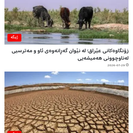
ژینگه‌
زۆنگاوەکانی عێراق؛ لە نێوان گەڕانەوەی ئاو و مەترسیی
لەناوچوونی هەمیشەیی
2026-07-29