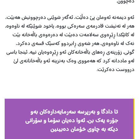
دەچوون.
ئەو دیمەنە ئەومان پێ دەڵێت، ئەگەر شوێنى دەرچوونیش هەبێت،
هەر لە تەنیشت قادرمەى سەرەكى بووە، یاخود شوێنێكە لە ناوەوە،
لە كاتێكدا ڕێڕەوى سەلامەت دەبێت لە دەرەوەى باڵەخانە بێت
نەك لە ناوەوەی، هەر شەوى ڕابردوو كەسێك قسەى دەكرد،
گوتى، زۆرینەى ڕەهاى باڵەخانەكان ئەو ڕێڕەوەیان نییە، ئینجا باسى
لەو ماددانە كرد كە هەمووى وەك بەنزینە ئەو باڵەخانانەى لێ
درووست دەكرێت.
تا دادگا و بەرپرسە سەرمایەدارەكان بەو
جۆرە یەك بن، ئەوا دەیان سۆما و سۆرانى
دیكە بە چاوى خۆمان دەبینین