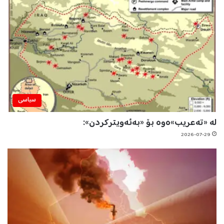
سیاسی
لە «تەعریب»ەوە بۆ «بەئەویترکردن»:
2026-07-29