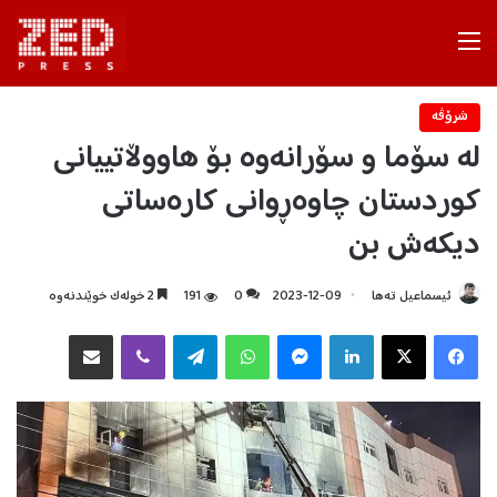
Menu
شرۆڤه‌
لە سۆما و سۆرانەوە بۆ هاووڵاتییانى
كوردستان چاوەڕوانى كارەساتى
دیكەش بن
ئیسماعیل تەها
2023-12-09
0
191
2 خولەک خوێندنەوە
Facebook
X
LinkedIn
Messenger
WhatsApp
Telegram
Viber
هاوبه‌شكردن به‌ ئیمه‌یڵ