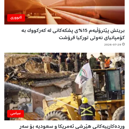
ئابووری
بریتش پێترۆڵیەم 15%ی پشکەکانی لە کەرکووک بە
کۆمپانیای نەوتی تورکیا فرۆشت
2026-07-29
سیاسی
وردەکارییەکانی هێرشی ئەمریکا و سعودیە بۆ سەر