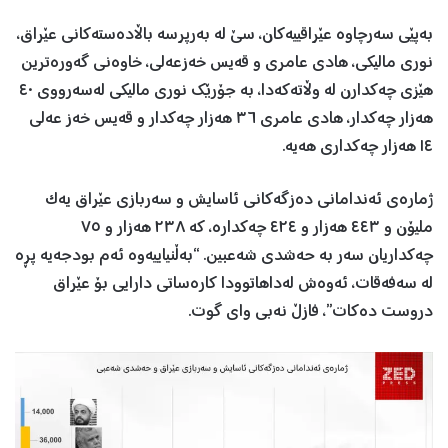
بەپێی سەرچاوە عێراقییەکان، سێ لە بەرپرسە باڵادەستەكانی عێراق،
نوری مالیكی، هادی عامری و قەیس خەزعەلی، خاوەنی گەورەترین
هێزی چەکدارن لە وڵاتەکەدا، بە جۆرێك نوری مالیكی لەسەرووی ٤٠
هەزار چەكدار، هادی عامری ٣٦ هەزار چەكدار و قەیس خەز عەلی
١٤ هەزار چەكداری هەیە.
ژمارەی ئەندامانی دەزگەکانی ئاسایش و سەربازی عێراق یەک
ملیۆن و ٤٤٣ هەزار و ٤٢٤ چەکدارە، کە ٢٣٨ هەزار و ٧٥
چەکداریان سەر بە حەشدی شەعبین. “بەڵنیاییەوە ئەم بودجەیە پڕە
لە سەفەقات، ئەوەش لەداهاتوودا كارەساتی دارایی بۆ عێراق
دروست دەكات”، فازڵ نەبی وای گوت.