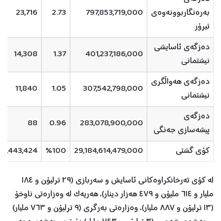
بەرەنگاربوونەوەی
797,853,719,000
2.73
23,716
تیرۆر
دەزگەی ئاسایشی
14,308
1.37
401,237,186,000
نیشتمانی
دەزگەی هەواڵگری
11,840
1.05
307,542,798,000
نیشتمانی
دەزگەی
88
0.96
283,078,900,000
پیشەسازی جەنگی
کۆی گشتی
29,184,614,479,000
%100
1,443,424
لە کۆی تەرخانکراوەکانی ئاسایش و سەربازی (٢٩ ترلیۆن و ١٨٤
ملیار و ٦١٤ ملیۆن و ٤٧٩ هەزار دینار)، هەریەک لە وەزارەتی ناوخۆ
(١٣ ترلیۆن و ٨٨٧ ملیار)، وەزارەتی بەرگری (٩ ترلیۆن و ٧٦٣ ملیار)