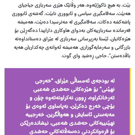
بێت، بە هیچ ناكوژێتەوە، هەر وڵاتێك هێزی سەربازی جیاجیای
هەبێت، سەقامگیری سیاسی و ئابووری نابێت، گەشەی ئابووری
پاشەكشە دەكات، سەقامگیری لە مەترسیدا دەبێت، هەمیشە
فەرماندە سەربازییەكان بەدوای هاوكاری داراییدا دەگەڕێن بۆ
هێزەکانیان، ئێستا بەرپرسانی سەربازی لە عێراق دەستانداوەتە
بازرگانی و سەرمایەگوزاری. هەمیشە ئەوانەی چەكداریان هەیە
باڵادەستن”، حاجی ڕەشید وای گوت.
لە بودجەی ئەمساڵی عێراق، “خەرجی
نهێنی” بۆ هێزەکانی حەشدی شەعبی
تەرخانکراوە، ڕوون نەکراونەتەوە چۆن و
بۆچی خەرج دەکرێن، بەپاساوی ئەوەی بۆ
مەبەستی ئاسایش و هەواڵگرین. خەرجییە
نهێنییەکانی حەشدی شەعبی، نیشاندەرێکن
بۆ فرەوانکردنی دەسەڵاتەکانی حەشدی