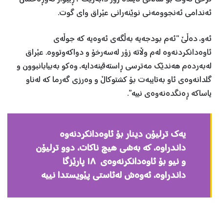
ئەندامی ئەنجوومەنی نوێنەرانی عێراق وای گوت.
ئەو، دەڵێ “ئەم بودجەیە بەڵگەی ئەوەیە کە جوڵەی
ئاوەدانكردنەوە لەم وڵاتە زۆر لەسەرخۆ و دواكەوتووە. عێراق
لەبەردەم هەندێك مەترسی ڕاستەقینەدایە، وەكو بەبیابانبوون و
گلدانەوەی ئاو بەتایبەت بۆ كشتوكاڵ و وەرزی گەرما كە لەناو
یاساكە ڕەنگدەنەوەی نییە”.
یەك ترلیۆن دینار بۆ ئاوەدانكردنەوە
داندراوە، كە بەشی هیچ ناكات، دوو ترلیۆن
و نیو بۆ ئاوەدانكرنەوەی ١٨ پارێزگا
داندراوە، ئەوەش لەئاستی پێویستدا نییە