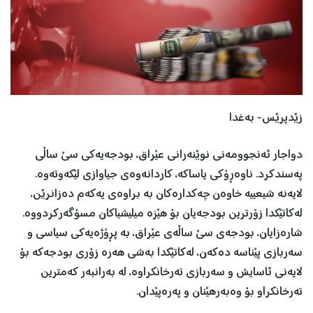
زێدپرێس- بەغدا
دواجار ئەنجوومەنی نوێنەرانی عێراق، بودجەیەکی سێ ساڵی
پەسندکرد. ناوەڕۆکی یاساکە، کاردانەوەی جیاوازی لێکەوتەوە.
لایەنە شیعییە خاوەن چەكدارەكان بە براوەی یەكەم دەزانرێن،
لەکاتێکدا زۆرترین بودجەیان بۆ هێزە میلیشیاکان مسۆگەرکردووە.
شارەزایان، بودجەی سێ ساڵەی عێراق، بە پڕۆژەیەکی سیاسی و
سەربازی پێناسە دەکەن، لەکاتێکدا بەشی هەرە زۆری بودجەکە بۆ
لایەنی ئاسایش و سەربازی تەرخانکراوە، لە بەرانبەر کەمترین
تەرخانکراو بۆ وەبەرهێنان و پەرەپێدان.