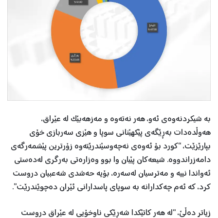
بە شیکردنەوەی ئەو، هەر نەتەوە و مەزهەبێک لە عێراق،
هەوڵدەدات بەڕێگەی پێکهێنانی سوپا و هێزی سەربازی خۆی
بپارێزێت، “كورد بۆ ئەوەی نەچەوسێندرێتەوە زۆرترین پێشمەرگەی
دامەزراندووە. شیعەكان پێیان وا بوو وەزارەتی بەرگری لەدەستی
ئەواندا نییە و مەترسیان لەسەرە، بۆیە حەشدی شەعبیان دروست
كرد، كە ئەم چەكدارانە بە سوپای پاسدارانی ئێران دەچوێندرێت”.
زیاتر دەڵێ، “لە هەر كاتێكدا شەڕێكی ناوخۆیی لە عێراق دروست