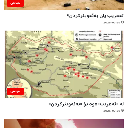
سیاسی
تەعریب یان بەئەویترکردن؟
2026-07-29
سیاسی
لە «تەعریب»ەوە بۆ «بەئەویترکردن»:
2026-07-29