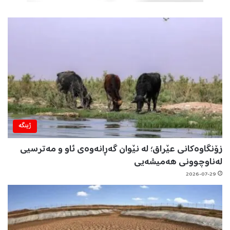
ژینگه‌
زۆنگاوەکانی عێراق؛ لە نێوان گەڕانەوەی ئاو و مەترسیی
لەناوچوونی هەمیشەیی
2026-07-29