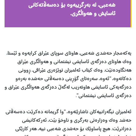
شەعبی، لە بەرگرییەوە بۆ دەسەڵاتەکانی
ئاسایش و هەواڵگری.
یەکەمجار حەشدی شەعبی، هاوتای سوپای عێراق کرایەوە و ئێستا،
وەک هاوتای دەزگەی ئاسایشی نیشتمانی و هەواڵگری عێراق
هەنگاودەنێت. وەک کیتاب ئەلمیزان توێژەری عێراقی، ڕوونی
دەکاتەوە، “ئەوە، سەرەتای گۆڕینی دەسەڵاتی حەشدە بەرەو
دەزگەیەکی ئاسایشی هاوتەریب لەگەڵ دەزگەی هەواڵگری عێراق و
دەزگەی ئاسایشی نیشتمانی”.
ئەلمیزان نیگەرانییەکان ناشارێتەوە، “وا گریمانە دەکرێت دەسەڵاتی
حەشد وەک وەزارەتی بەرگری و ناوخۆ بێت، ئەرکەکانیشی
دەزانرێت. هیچ پاساوێک بۆ حەشدی شەعبی نییە، هەر کارێکی