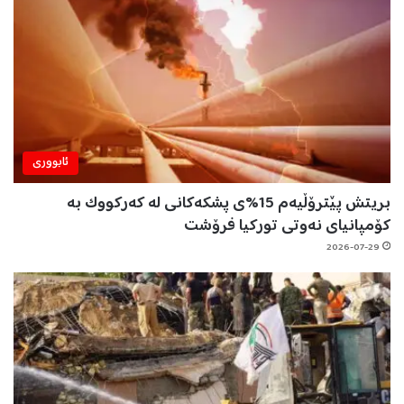
ئابووری
بریتش پێترۆڵیەم 15%ی پشکەکانی لە کەرکووک بە
کۆمپانیای نەوتی تورکیا فرۆشت
2026-07-29