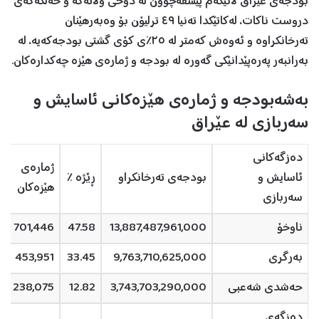
بودجەی عێراق لانیکەم پێشڤەچوون لە دۆخی وڵاتەکە و خەڵکەکەی
دروست ناکات، لەکاتێکدا تەنیا ٤٩ ترلیۆن بۆ وەبەرهێنان
تەرخانكراوە و ئەوەش كەمتر لە ٢٥٪ی کۆی گشتی بودجەکەیە، لە
بەرانبەر پەرەپێدانێکی گەورە لە بودجە و ژمارەی هێزە چەکدارەکان.
بەشەبودجە و ژمارەی هێزەکانی ئاسایش و
سەربازی لە عێراق
دەزگەکانی
ژمارەی
ئاسایش و
بودجەی تەرخانکراو
ڕێژە ٪
هێزەکان
سەربازی
ناوخۆ
13,887,487,961,000
47.58
701,446
بەرگری
9,763,710,625,000
33.45
453,951
حەشدی شەعبی
3,743,703,290,000
12.82
238,075
دەزگەی