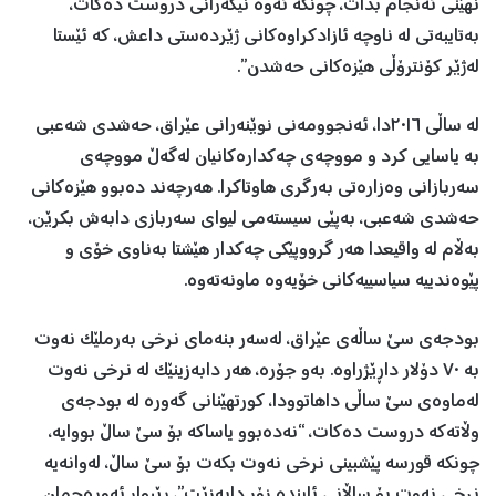
نهێنی ئەنجام بدات، چونکە ئەوە نیگەرانی دروست دەکات،
بەتایبەتی لە ناوچە ئازادکراوەکانی ژێردەستی داعش، کە ئێستا
لەژێر کۆنترۆڵی هێزەکانی حەشدن”.
لە ساڵی ٢٠١٦دا، ئەنجوومەنی نوێنەرانی عێراق، حەشدی شەعبی
بە یاسایی کرد و مووچەی چەکدارەکانیان لەگەڵ مووچەی
سەربازانی وەزارەتی بەرگری هاوتاکرا. هەرچەند دەبوو هێزەکانی
حەشدی شەعبی، بەپێی سیستەمی لیوای سەربازی دابەش بکرێن،
بەڵام لە واقیعدا هەر گرووپێکی چەکدار هێشتا بەناوی خۆی و
پێوەندییە سیاسییەکانی خۆیەوە ماونەتەوە.
بودجەی سێ ساڵەی عێراق، لەسەر بنەمای نرخی بەرملێک نەوت
بە ٧٠ دۆلار داڕێژراوە. بەو جۆرە، هەر دابەزینێک لە نرخی نەوت
لەماوەی سێ ساڵی داهاتوودا، کورتهێنانی گەورە لە بودجەی
وڵاتەکە دروست دەکات، “نەدەبوو یاساكە بۆ سێ ساڵ بووایە،
چونكە قورسە پێشبینی نرخی نەوت بكەت بۆ سێ ساڵ، لەوانەیە
نرخی نەوت بۆ ساڵانی ئایندە زۆر دابەزێت”، ڕێبوار ئەوڕەحمان