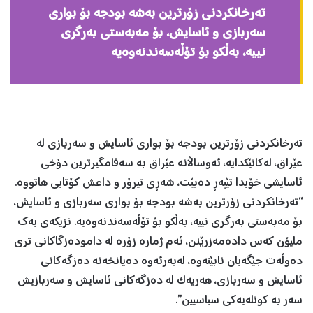
تەرخانکردنی زۆرترین بەشە بودجە بۆ بواری
سەربازی و ئاسایش، بۆ مەبەستی بەرگری
نییە، بەڵكو بۆ تۆڵەسەندنەوەیە
تەرخانکردنی زۆرترین بودجە بۆ بواری ئاسایش و سەربازی لە
عێراق، لەکاتێکدایە، ئەوساڵانە عێراق بە سەقامگیرترین دۆخی
ئاسایشی خۆیدا تێپەڕ دەبێت، شەڕی تیرۆر و داعش کۆتایی هاتووە.
“تەرخانکردنی زۆرترین بەشە بودجە بۆ بواری سەربازی و ئاسایش،
بۆ مەبەستی بەرگری نییە، بەڵكو بۆ تۆڵەسەندنەوەیە. نزیكەی یەك
ملیۆن كەس دادەمەزرێنن، ئەم ژمارە زۆرە لە دامودەزگاكانی تری
دەوڵەت جێگەیان نابێتەوە، لەبەرئەوە دەیانخەنە دەزگەکانی
ئاسایش و سەربازی، هەریەک لە دەزگەکانی ئاسایش و سەربازیش
سەر بە كوتلەیەكی سیاسیین”.