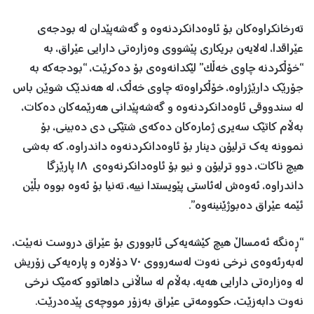
تەرخانکراوەکان بۆ ئاوەدانکردنەوە و گەشەپێدان لە بودجەی
عێراقدا، لەلایەن بریکاری پێشووی وەزارەتی دارایی عێراق، بە
“خۆڵکردنە چاوی خەڵک” لێکدانەوەی بۆ دەکرێت، “بودجەکە بە
جۆرێك دارێژراوە، خۆڵكراوەتە چاوی خەڵك، لە هەندێك شوێن باس
لە سندووقی ئاوەدانكردنەوە و گەشەپێدانی هەرێمەكان دەکات،
بەڵام كاتێك سەیری ژمارەكان دەكەی شتێكی دی دەبینی، بۆ
نموونە یەك ترلیۆن دینار بۆ ئاوەدانكردنەوە داندراوە، كە بەشی
هیچ ناكات، دوو ترلیۆن و نیو بۆ ئاوەدانكرنەوەی ١٨ پارێزگا
داندراوە، ئەوەش لەئاستی پێویستدا نییە، تەنیا بۆ ئەوە بووە بڵێن
ئێمە عێراق دەبوژێنینەوە”.
“ڕەنگە ئەمساڵ هیچ كێشەیەكی ئابووری بۆ عێراق دروست نەبێت،
لەبەرئەوەی نرخی نەوت لەسەرووی ٧٠ دۆلارە و پارەیەكی زۆریش
لە وەزارەتی دارایی هەیە، بەڵام لە ساڵانی داهاتوو كەمێك نرخی
نەوت دابەزێت، حكوومەتی عێراق بەزۆر مووچەی پێدەدرێت.