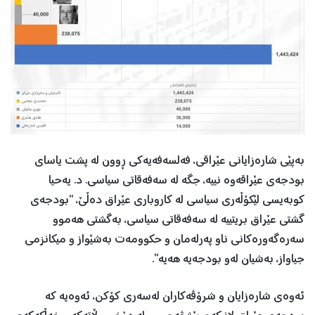
بەپێی شارەزایانی عێراقی، فەلسەفەیەکی ڕوون لە پشت یاسای
بودجەی عێراقەوە نییە، جگە لە سەفەقاتی سیاسی. د. یەحیا
كوبەیسی لێكۆڵەری سیاسی لە كاروباری عێراق دەڵێ، “بودجەی
گشتی عێراق بریتییە لە سەفەقاتی سیاسی، بەگشتی هەموو
سەرەگەورەكانی ناو پەرلەمان و حكوومەت بەشێواز و میكانزمی
جیاواز، بەشیان لەو بودجەیە هەیە”.
ئەوەی شارەزایان و شرۆڤەکاران لەسەری کۆکن، ئەوەیە کە