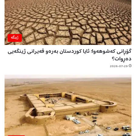
ژینگه‌
گۆڕانی کەشوهەوا؛ ئایا کوردستان بەرەو قەیرانی ژینگەیی
دەڕوات؟
2026-07-29