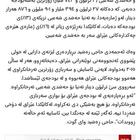
و حەشدی شەعبی (٣ ترلیۆن و ٧٤٣ ملیار) زۆرترین بەشەبودجە
دەبەن، کە دەکاتە ٢٧ ترلیۆن و ٣٩٤ ملیار و ٩٠١ ملیۆن و ٨٧٦ هەزار
دینار، لەو ژمارەیەدا، بە تەنیا حەشدی شەعبی نزیکەی (١٣٪)ی
بودجەکە دەبات، لەکاتێکدا بەڕێژەی زیاتر لە (١٦٪)ی ژمارەی هێزەی
چەکدارەکانی عێراق سەر بە حەشدی شەعبین.
وەک ئەحمەدی حاجی رەشید بڕیاردەری لیژنەی دارایی لە خولی
پێشووی ئەنجوومەنی نوێنەرانی عێراق، دەیخاتەڕوو، هەر لە ساڵی
٢٠١٥ بەدواوە، لایەنی ئاسایش و سەربازی زۆرترین تەرخانکراوی لە
هەموو بودجەكانی عێراق هەبووە و لە بودجەی ئێستاشدا،
سەرووی سێ ترلیۆن دینار تەنیا بۆ حەشدی شەعبی تەرخانکراوە.
“ئەو بڕەپارەیەی لە بودجەی عێراق بۆ بواری سەربازی
تەرخانکراوە، بۆ هیچ بەشێكی دی نەكراوە، لەكاتێكدا عێراق لە دۆخی
شەڕدا نییە، ئەگەر ئێمە لە جەنگدا بین، ئاساییە ئەم حاڵەتە
ڕووبدات”، حاجی ڕەشید وای گوت.