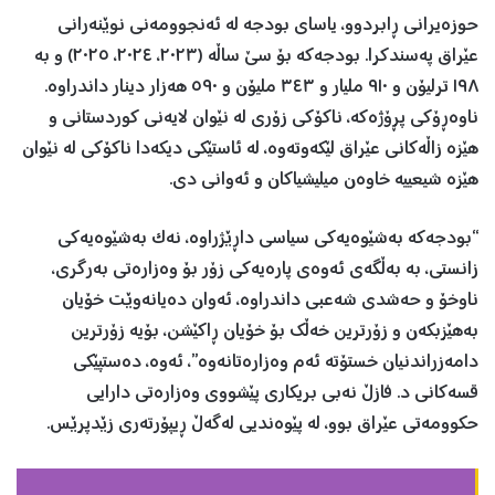
حوزەیرانی ڕابردوو، یاسای بودجە لە ئەنجوومەنی نوێنەرانی
عێراق پەسندکرا. بودجەکە بۆ سێ ساڵە (٢٠٢٣، ٢٠٢٤، ٢٠٢٥) و بە
١٩٨ ترلیۆن و ٩١٠ ملیار و ٣٤٣ ملیۆن و ٥٩٠ هەزار دینار داندراوە.
ناوەڕۆکی پڕۆژەکە، ناکۆکی زۆری لە نێوان لایەنی کوردستانی و
هێزە زاڵەکانی عێراق لێکەوتەوە، لە ئاستێکی دیکەدا ناکۆکی لە نێوان
هێزە شیعییە خاوەن میلیشیاکان و ئەوانی دی.
“بودجەكە بەشێوەیەكی سیاسی داڕێژراوە، نەک بەشێوەیەكی
زانستی، بە بەڵگەی ئەوەی پارەیەکی زۆر بۆ وەزارەتی بەرگری،
ناوخۆ و حەشدی شەعبی داندراوە، ئەوان دەیانەوێت خۆیان
بەهێزبكەن و زۆرترین خەڵك بۆ خۆیان ڕاكێشن، بۆیە زۆرترین
دامەزراندنیان خستۆتە ئەم وەزارەتانەوە”، ئەوە، دەستپێکی
قسەکانی د. فازڵ نەبی بریکاری پێشووی وەزارەتی دارایی
حكوومەتی عێراق بوو، لە پێوەندیی لەگەڵ ڕیپۆرتەری زێدپرێس.