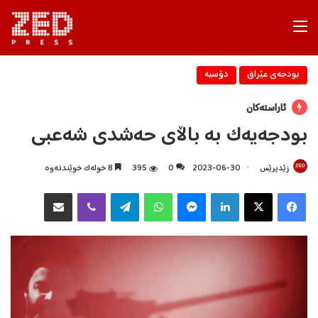
Menu
بودجه‌ی عێراق
دۆسیه‌
ئاراستەکان
بودجەیەک بە باڵای حەشدی شەعبی
زێدپرێس
2023-06-30
0
395
8 خولەک خوێندنەوە
Facebook
X
LinkedIn
Messenger
WhatsApp
Telegram
Viber
هاوبه‌شكردن به‌ ئیمه‌یڵ