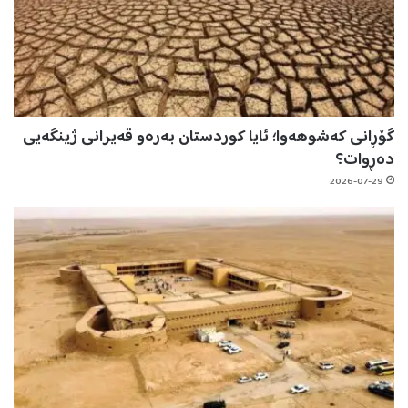
گۆڕانی کەشوهەوا؛ ئایا کوردستان بەرەو قەیرانی ژینگەیی
دەڕوات؟
2026-07-29