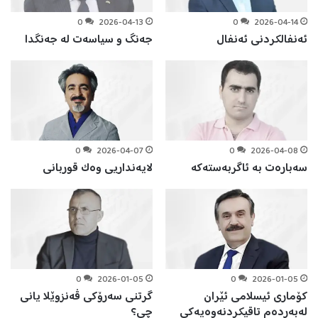
0
2026-04-13
0
2026-04-14
ئەنفالکردنی ئەنفال
جەنگ و سیاسەت لە جەنگدا
0
2026-04-07
0
2026-04-08
سەبارەت بە ئاگربەستەکە
لایەنداریى وەک قوربانى
0
2026-01-05
0
2026-01-05
کۆماری ئیسلامی ئێران
گرتنی سەرۆکی ڤەنزوێلا یانی
لەبەردەم تاقیکردنەوەیەکی
چی؟