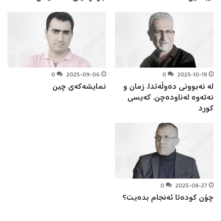
0
2025-09-06
0
2025-10-19
لە نەبوونی دەوڵەتدا، زمان و
نمایشەکەی چین
نەتەوە لەناودەچن، کەیسی
کورد
0
2025-08-27
چۆن کودەتا ئەنجام بدەیت؟