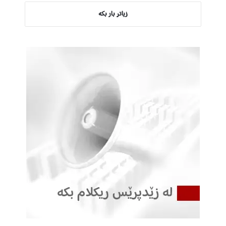
زیاتر بار بکە