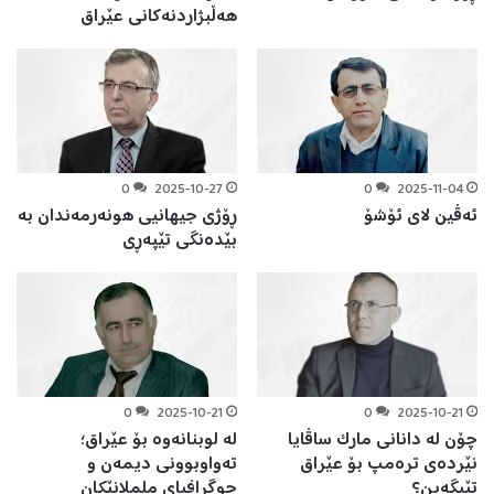
هەڵبژاردنەکانی عێراق
0
2025-10-27
0
2025-11-04
ئەڤین لای ئۆشۆ
ڕۆژی جیهانیی هونەرمەندان بە
بێدەنگی تێپەڕی
0
2025-10-21
0
2025-10-21
چۆن لە دانانی مارک ساڤایا
لە لوبنانەوە بۆ عێراق؛
نێردەی ترەمپ بۆ عێراق
تەواوبوونی دیمەن و
تێبگەین؟
جوگرافیای ململانێکان