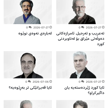
0
2026-07-27
0
2026-07-27
تەعریب و تەرحیل، ئامرازەکانی
لەبارەی نەوەی نوێوە
دەوڵەتی عێراق بۆ لەناوبردنی
کورد
0
2026-07-06
0
2026-07-27
ئایا کورد ژێردەستەیە یان
ئایا قەيرانێکی تر بەڕێوەيە؟
داگیرکراو؟