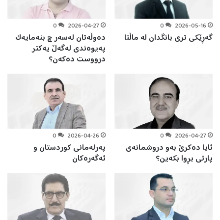
0
2026-04-27
0
2026-05-16
گەڕێكی تری بانگدان لە ماڵتا
دەوڵەتان لەسەر چ بنەمایەک
پەيوەندی لەگەڵ یەکتر
درووست دەکەن؟
0
2026-04-26
0
2026-04-27
ئايا دەکرێ بەو دروشمانەی
پەرلەمانی کوردستان و
پارتی بڕوا بکەين؟
ئەگەرەکان