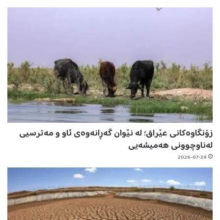
زۆنگاوەکانی عێراق؛ لە نێوان گەڕانەوەی ئاو و مەترسیی
لەناوچوونی هەمیشەیی
2026-07-29