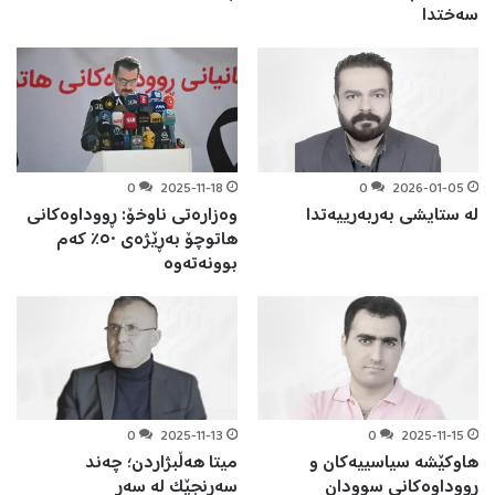
سەختدا
0
2025-11-18
0
2026-01-05
لە ستایشی بەربەرییەتدا
وەزارەتی ناوخۆ: ڕووداوەکانی
هاتوچۆ بەڕێژەی ٥٠٪ کەم
بوونەتەوە
0
2025-11-13
0
2025-11-15
هاوکێشە سياسييەکان و
میتا هەڵبژاردن؛ چەند
ڕووداوەکانی سوودان
سەرنجێک لە سەر