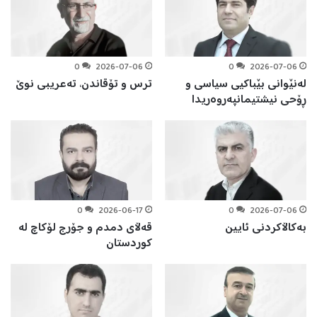
0
2026-07-06
0
2026-07-06
لەنێوانی بێباكیی سیاسی و
ترس و تۆقاندن، تەعریبی نوێ
ڕۆحی نیشتیمانپەروەریدا
0
2026-06-17
0
2026-07-06
بەکاڵاکردنی ئایین
قەڵای دمدم و جۆرج لۆکاچ لە
کوردستان