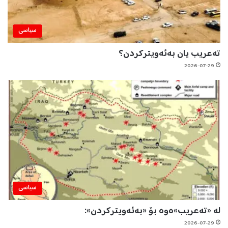
سیاسی
تەعریب یان بەئەویترکردن؟
2026-07-29
سیاسی
لە «تەعریب»ەوە بۆ «بەئەویترکردن»:
2026-07-29