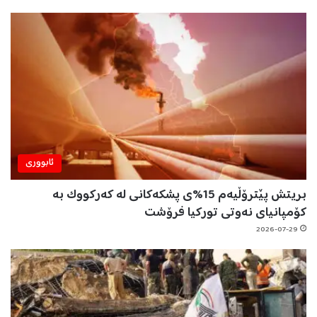
ئابووری
بریتش پێترۆڵیەم 15%ی پشکەکانی لە کەرکووک بە
کۆمپانیای نەوتی تورکیا فرۆشت
2026-07-29