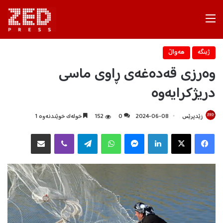
Menu
ژینگه‌
هه‌واڵ
وەرزی قەدەغەی ڕاوی ماسی
دریژکرایەوە
زێدپرێس
2024-06-08
0
152
خولەک خوێندنەوە 1
Facebook
X
LinkedIn
Messenger
WhatsApp
Telegram
Viber
هاوبه‌شكردن به‌ ئیمه‌یڵ