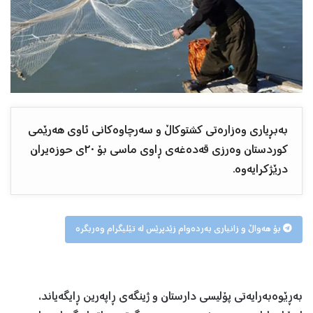
بەبڕیاری وەزارەتی کشتوکاڵ و سەرچاوەکانی ئاوی هەرێمی
کوردستان وەرزی قەدەغەی ڕاوی ماسی بۆ ٢٠ی حوزەیران
درێژکرایەوە.
بۆ هەواڵ و زانیاری بەردەوام زێدپرێس لە تێلیگرام وەربگرە
بەڕێوەبەرایەتی پۆلیسی دارستان و ژینگەی ڕاپەرین ڕایگەیاند،