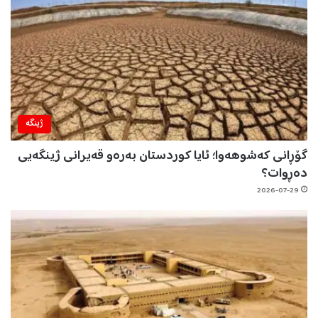
ژینگه‌
گۆڕانی کەشوهەوا؛ ئایا کوردستان بەرەو قەیرانی ژینگەیی
دەڕوات؟
2026-07-29