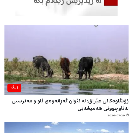
ژینگه‌
زۆنگاوەکانی عێراق؛ لە نێوان گەڕانەوەی ئاو و مەترسیی
لەناوچوونی هەمیشەیی
2026-07-29