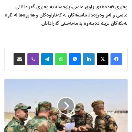
وەرزی قەدەغەی ڕاوی ماسی، پێوەستە بە وەرزی گەرادانانی
ماسی و لەو وەرزەدا، ماسییەکان لە کەناراوەکان و هەروەها لە ئاوە
تەنکەکان نزیک دەبنەوە بەمەبەستی گەرادانان.
Facebook
X
LinkedIn
Messenger
WhatsApp
Telegram
Viber
هاوبه‌شكردن به‌ ئیمه‌یڵ
ح
ک
و
و
م
ە
ت
ی
ه