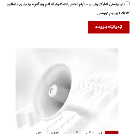
ناو، پۆستی ئەلیکترۆنی و ماڵپەڕەکەم پاشەکەوتبکە لەم وێبگەڕە بۆ جاری داهاتوو
کاتێک تێبینیم نووسی.