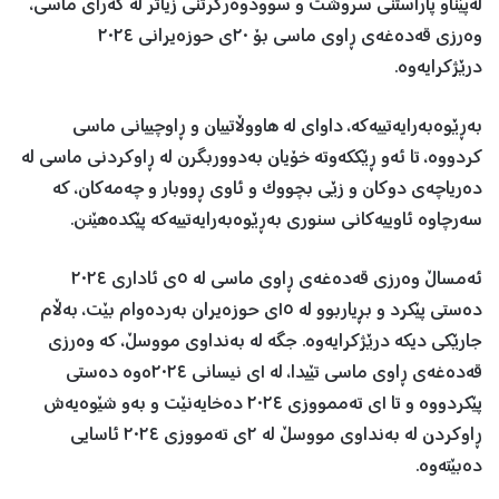
لەپێناو پاراستنی سروشت و سوودوەرگرتنی زیاتر لە گەرای ماسی،
وەرزی قەدەغەی ڕاوی ماسی بۆ ٢٠ی حوزەیرانی ٢٠٢٤
درێژکرایەوە.
بەڕێوەبەرایەتییەکە، داوای لە هاووڵاتییان و ڕاوچییانی ماسی
کردووە، تا ئەو ڕێککەوتە خۆیان بەدووربگرن لە ڕاوکردنی ماسی لە
دەریاچەی دوکان و زێی بچووک و ئاوی ڕووبار و چەمەکان، کە
سەرچاوە ئاوییەکانی سنوری بەڕێوەبەرایەتییەکە پێکدەهێنن.
ئەمساڵ وەرزی قەدەغەی ڕاوی ماسی لە ٥ی ئاداری ٢٠٢٤
دەستی پێکرد و بڕیاربوو لە ١٥ی حوزەیران بەردەوام بێت، بەڵام
جارێکی دیکە درێژکرایەوە. جگە لە بەنداوی مووسڵ، کە وەرزی
قەدەغەی ڕاوی ماسی تێیدا، لە ١ی نیسانی ٢٠٢٤ەوە دەستی
پێکردووە و تا ١ی تەممووزی ٢٠٢٤ دەخایەنێت و بەو شێوەیەش
ڕاوکردن لە بەنداوی مووسڵ لە ٢ی تەمووزی ٢٠٢٤ ئاسایی
دەبێتەوە.