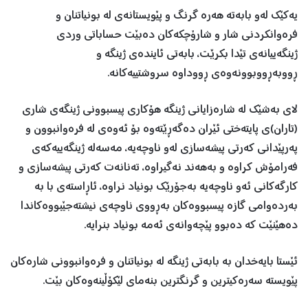
یەكێك لەو بابەتە هەرە گرنگ و پێویستانەی لە بونیاتنان و
فرەوانكردنی شار و شارۆچكەكان دەبێت حساباتی وردی
ژینگەییانەی تێدا بكرێت، بابەتی ئایندەی ژینگە و
ڕووبەڕووبوونەوەی ڕووداوە سروشتییەكانە.
لای بەشێك لە شارەزایانی ژینگە هۆكاری پیسبوونی ژینگەی شاری
(تاران)ی پایتەختی ئێران دەگەڕێتەوە بۆ ئەوەی لە فرەوانبوون و
پەرپێدانی كەرتی پیشەسازی لەو ناوچەیە، مەسەلە ژینگەییەكەی
فەرامۆش كراوە و بەهەند نەگیراوە، تەنانەت كەرتی پیشەسازی و
کارگەكانی ئەو ناوچەیە بەجۆرێك بونیاد نراوە، ئاڕاستەی با بە
بەردەوامی گازە پیسبووەكان بەڕووی ناوچەی نیشتەجێبووەكاندا
دەهێنێت كە دەبوو پێچەوانەی ئەمە بونیاد بنرایە.
ئێستا بایەخدان بە بابەتی ژینگە لە بونیاتنان و فرەوانبوونی شارەكان
پێویستە سەرەكیترین و گرنگترین بنەمای لێكۆڵینەوەكان بێت.