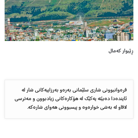
ڕێبوار کەمال
فرەوانبوونی شاری سلێمانی بەرەو بەرزاییەكانی شار لە
ئایندەدا دەبێتە یەكێك لە هۆكارەكانی زیادبوون و مەترسی
لافاو لە بەشی خوارەوە و پیسبوونی هەوای شارەكە.