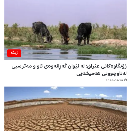
ژینگه‌
زۆنگاوەکانی عێراق؛ لە نێوان گەڕانەوەی ئاو و مەترسیی
لەناوچوونی هەمیشەیی
2026-07-29