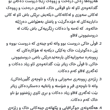
هەروەها ڕەگی درەخت و ڕووەك ڕێگا دروست دەكەن بۆ
گلدانەوەی ئاو لە ناو قوڵایی خاك، لاشەی درەخت و ڕووەك
لەكاتی سەوزی و لەكاتەكانی دیكەیش بڕێكی باش ئاو لە كاتی
دابارینەكان لە خۆدەگرێت و پاشان بەهێواشی دەڕژێتە
خاكەوە، كە ئەمە وا دەكات ڕێگرییەكی باش بكات لە
دروستبوونی لافاو.
قوڵی خاكی دروست بوو واتە ئەو چینەی كە دروست بووە و
پێی دەگوترێت خاك یەكێكی دیكەیە لە هۆكارەكان، كە
ڕووبەرە سەوزاییەكان یارمەتیدەرێكی باشی دروستبوونی
خاكن، تا قوڵی خاك زیاتر بێت گلدانەوەی ئاو زیاد دەكات و
ئەگەری لافاو كەم دەكات.
ڕێژەی ڕووبەری سەوزایی و پارك و ناوچەی گڵیین(خاكی)،
واتە تا ناوچەی قیڕ و شۆستە و پانتاییە دەستكردەكان زیاتر
بێت ئەگەری لافاو زیاد دەكات و بڕی ئاوی ڕۆشتوو بۆ ناو
خاك كەم دەكات.
هەڵكەوتەی جوگرافیایی و پێكهاتەی چینەكانی خاك و ڕێژەی