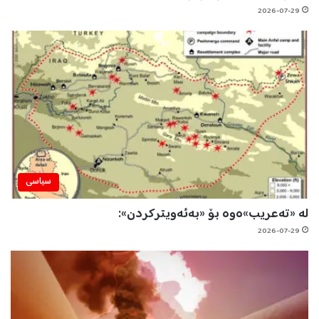
2026-07-29
سیاسی
لە «تەعریب»ەوە بۆ «بەئەویترکردن»:
2026-07-29