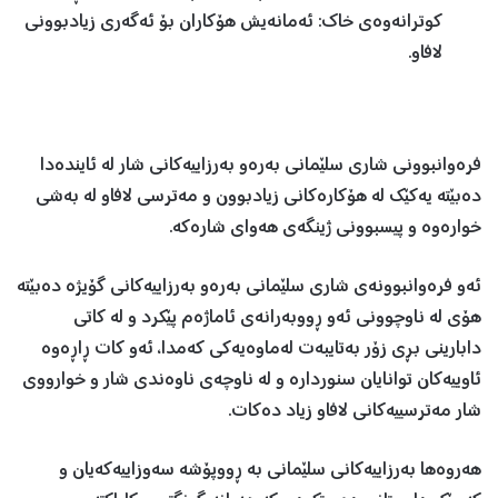
كوترانەوەی خاك: ئەمانەیش هۆكاران بۆ ئەگەری زیادبوونی
لافاو.
فرەوانبوونی شاری سلێمانی بەرەو بەرزاییەكانی شار لە ئایندەدا
دەبێتە یەكێك لە هۆكارەكانی زیادبوون و مەترسی لافاو لە بەشی
خوارەوە و پیسبوونی ژینگەی هەوای شارەكە.
ئەو فرەوانبوونەی شاری سلێمانی بەرەو بەرزاییەكانی گۆیژە دەبێتە
هۆی لە ناوچوونی ئەو ڕووبەرانەی ئاماژەم پێكرد و لە كاتی
دابارینی بڕی زۆر بەتایبەت لەماوەیەكی كەمدا، ئەو كات ڕاڕەوە
ئاوییەكان توانایان سنوردارە و لە ناوچەی ناوەندی شار و خوارووی
شار مەترسییەكانی لافاو زیاد دەكات.
هەروەها بەرزاییەكانی سلێمانی بە ڕووپۆشە سەوزاییەكەیان و