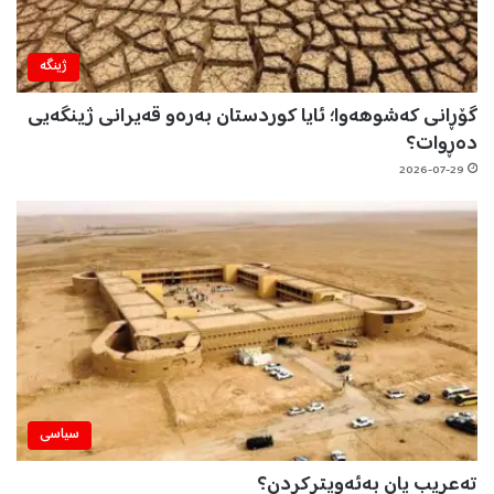
ژینگه‌
گۆڕانی کەشوهەوا؛ ئایا کوردستان بەرەو قەیرانی ژینگەیی
دەڕوات؟
2026-07-29
سیاسی
تەعریب یان بەئەویترکردن؟