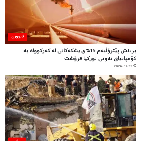
ئابووری
بریتش پێترۆڵیەم 15%ی پشکەکانی لە کەرکووک بە
کۆمپانیای نەوتی تورکیا فرۆشت
2026-07-29