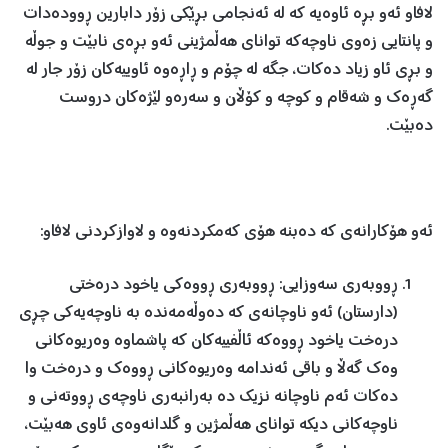
لافاو ئەو بڕە ئاوەیە كە لە ئەنجامی بڕێكی زۆر دابارین ڕوودەدات
و پانتایی زەوی ناوچەكە توانای هەڵمژینی ئەو بڕەی نابێت و جوڵە
و بڕی ئاو زیاد دەكات، جگە لە چۆم و ڕاڕەوە ئاوییەكان زۆر جار لە
گەڕەك و شەقام و كوچە و كۆڵان و سەرەو لێژەكان دروست
دەبێت.
ئەو هۆكارانەی كە دەبنە هۆی كەمكردنەوە و لاوازكردنی لافاو:
ڕووبەری سەوزایی: ڕووبەری ڕووەكی یاخود درەختی
(دارستان) ئەو ناوچانەی كە دەوڵەمەندە بە ناوچەیەكی چڕی
درەخت یاخود ڕووەكە ئاڵفییەكان كە پاشماوە وەریوەكانی
وەك گەڵا و باقی ئەندامە وەریوەكانی ڕووەك و درەخت وا
دەكات ئەم ناوچانە نزیك دە بەرانبەری ناوچەی ڕووتەنی و
ناوچەكانی دیكە توانای هەڵمژین و گلدانەوەی ئاوی هەبێت،