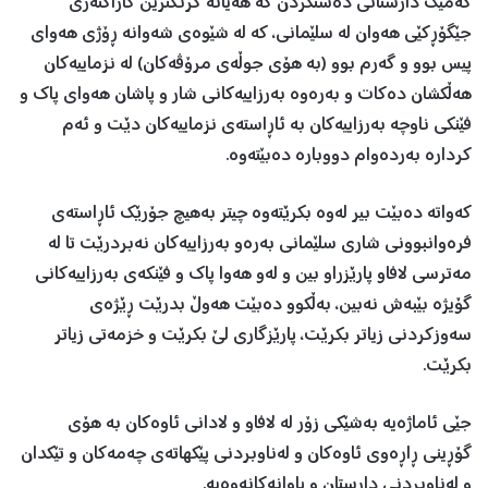
كەمێك دارستانی دەستكردن كە هەیانە گرنگترین كاراكتەری
جێگۆڕكێی هەوان لە سلێمانی، كە لە شێوەی شەوانە ڕۆژی هەوای
پیس بوو و گەرم بوو (بە هۆی جوڵەی مرۆڤەكان) لە نزماییەكان
هەڵكشان دەكات و بەرەوە بەرزاییەكانی شار و پاشان هەوای پاك و
فێنكی ناوچە بەرزاییەكان بە ئاڕاستەی نزماییەكان دێت و ئەم
كردارە بەردەوام دووبارە دەبێتەوە.
كەواتە دەبێت بیر لەوە بكرێتەوە چیتر بەهیچ جۆرێك ئاڕاستەی
فرەوانبوونی شاری سلێمانی بەرەو بەرزاییەكان نەبردرێت تا لە
مەترسی لافاو پارێزراو بین و لەو هەوا پاك و فێنكەی بەرزاییەكانی
گۆیژە بێبەش نەبین، بەڵكوو دەبێت هەوڵ بدرێت ڕێژەی
سەوزكردنی زیاتر بكرێت، پارێزگاری لێ بكرێت و خزمەتی زیاتر
بكرێت.
جێی ئاماژەیە بەشێكی زۆر لە لافاو و لادانی ئاوەكان بە هۆی
گۆڕینی ڕاڕەوی ئاوەكان و لەناوبردنی پێكهاتەی چەمەكان و تێكدان
و لەناوبردنی دارستان و پاوانه‌كانه‌وەیە.