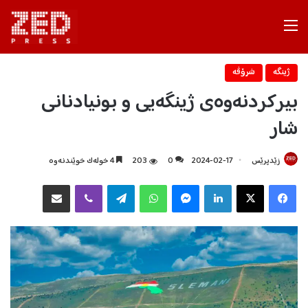
Menu
ژینگه‌
شرۆڤه‌
بیركردنەوەی ژینگەیی و بونیادنانی
شار
زێدپرێس
2024-02-17
0
203
4 خولەک خوێندنەوە
Facebook
X
LinkedIn
Messenger
WhatsApp
Telegram
Viber
هاوبه‌شكردن به‌ ئیمه‌یڵ