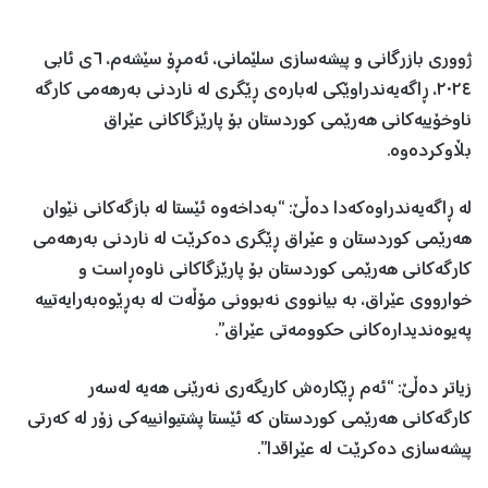
ژووری بازرگانی و پیشەسازی سلێمانی، ئەمڕۆ سێشەم، ٦ی ئابی
٢٠٢٤، ڕاگەیەندراوێکی لەبارەی ڕێگری لە ناردنی بەرهەمی كارگە
ناوخۆییەكانی هەرێمی کوردستان بۆ پارێزگاكانی عێراق
بڵاوکردەوە.
لە ڕاگەیەندراوەکەدا دەڵێ: “بەداخەوە ئێستا لە بازگەكانی نێوان
هەرێمی کوردستان و عێراق ڕێگری دەكرێت لە ناردنی بەرهەمی
كارگەكانی هەرێمی كوردستان بۆ پارێزگاكانی ناوەڕاست و
خوارووی عێراق، بە بیانووی نەبوونی مۆڵەت لە بەڕێوەبەرایەتییە
پەیوەندیدارەكانی حكوومەتی عێراق”.
زیاتر دەڵێ: “ئەم ڕێكارەش كاریگەری نەرێنی هەیە لەسەر
كارگەكانی هەرێمی كوردستان كە ئێستا پشتیوانییەكی زۆر لە كەرتی
پیشەسازی دەكرێت لە عێراقدا”.