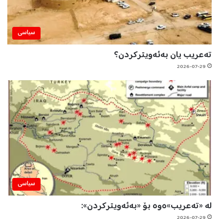
سیاسی
تەعریب یان بەئەویترکردن؟
2026-07-29
سیاسی
لە «تەعریب»ەوە بۆ «بەئەویترکردن»:
2026-07-29