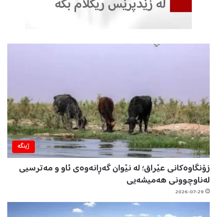
ژینگه‌
زۆنگاوەکانی عێراق؛ لە نێوان گەڕانەوەی ئاو و مەترسیی
لەناوچوونی هەمیشەیی
2026-07-29