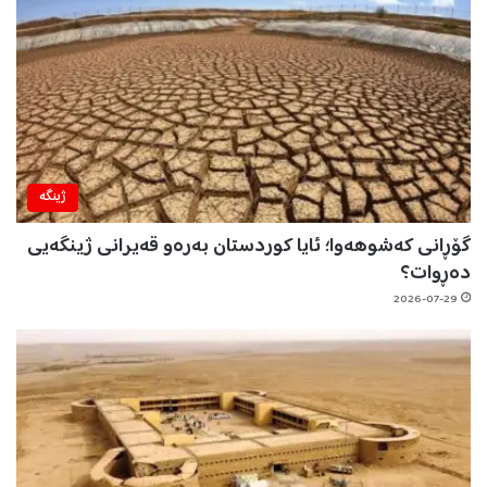
ژینگه‌
گۆڕانی کەشوهەوا؛ ئایا کوردستان بەرەو قەیرانی ژینگەیی
دەڕوات؟
2026-07-29