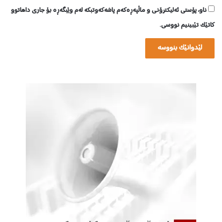
ناو، پۆستی ئەلیکترۆنی و ماڵپەڕەکەم پاشەکەوتبکە لەم وێبگەڕە بۆ جاری داهاتوو
کاتێک تێبینیم نووسی.