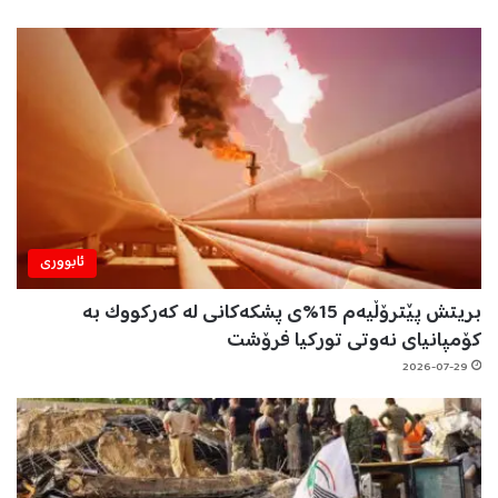
ئابووری
بریتش پێترۆڵیەم 15%ی پشکەکانی لە کەرکووک بە
کۆمپانیای نەوتی تورکیا فرۆشت
2026-07-29