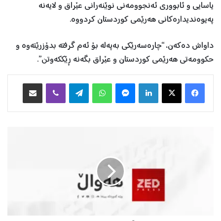
یاسایی و ئابووری ئەنجوومەنی نوێنەرانی عێراق و لایەنە
پەیوەندیدارەکانی هەرێمی کوردستان کردووە.
داواش دەکەن، “چارەسەرێكی بەپەلە بۆ ئەم گرفتە بدۆزرێتەوە و
حكوومەتی هەرێمی كوردستان و عێراق بگەنە ڕێكکەوتن”.
Facebook
X
LinkedIn
Messenger
WhatsApp
Telegram
Viber
هاوبه‌شكردن به‌ ئیمه‌یڵ
د
ە
س
ت
ە
ی
د
ا
د