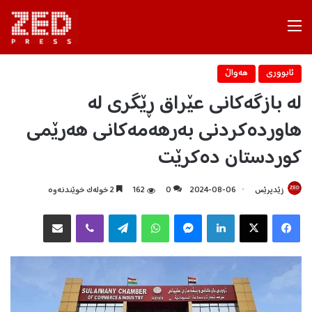
Menu
ئابووری
هه‌واڵ
لە بازگەکانی عێراق ڕێگری لە
هاوردەکردنی بەرهەمەکانی هەرێمی
کوردستان دەکرێت
زێدپرێس
2024-08-06
0
162
2 خولەک خوێندنەوە
Facebook
X
LinkedIn
Messenger
WhatsApp
Telegram
Viber
هاوبه‌شكردن به‌ ئیمه‌یڵ