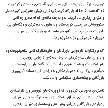
ژووری بازرگانی و پیشەسازی سلێمانی، ئاماژەی بەوەش کردووە
کە “لەهەمانكاتدا لە بازرگە گومرگییەكانی نێوان هەرێمی كوردستان
و عێراق ڕێگری دەكرێت لەو بەرهەمانەی كە لە دەروازەكانی
حكوومەتی هەرێمی كوردستانەوە هاوردە دەكرێن و ڕێگەیان پێ
نادرێت بە تێپەڕبوونی ئەو بەرهەمانە بۆ پارێزگاكانی عێراق و
دووبارە گومرگیان بۆ دەكرێتەوە”.
“ئەم ڕێكارانە ناڕەزایی بازرگانان و خاوەنكارگەكانی لێكەوتووەتەوە
و داوای چارەسەركردنی بەپەلە دەكەن تا زیانی زۆریان
بەرنەكەوێت و نەبێتە هۆی داخستنی كارگەكانیان و ڕاوەستانی
جوڵەی بازرگانی لە دەروازەكانی هەرێمی كوردستاندا”، ژووری
بازرگانی و پیشەسازی سلێمانی وا دەڵێت.
ئاماژەی بەوەش کردووە، کە ژوورەکەیان نووسراوی ئاڕاستەی
یەکێتیی پیشەسازی عێراق، یەکێتیی ژوورە بازرگانییەکانی عێراق،
وەزارەتی بازرگانی عێراق، وەزارەتی پیشەسازی عێراق، بەشی