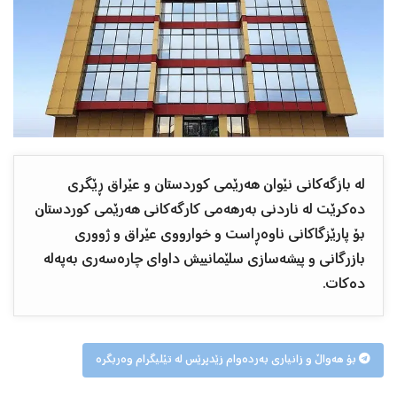
لە بازگەكانی نێوان هەرێمی کوردستان و عێراق ڕێگری
دەكرێت لە ناردنی بەرهەمی كارگەكانی هەرێمی كوردستان
بۆ پارێزگاكانی ناوەڕاست و خوارووی عێراق و ژووری
بازرگانی و پیشەسازی سلێمانییش داوای چارەسەری بەپەلە
دەکات.
بۆ هەواڵ و زانیاری بەردەوام زێدپرێس لە تێلیگرام وەربگرە