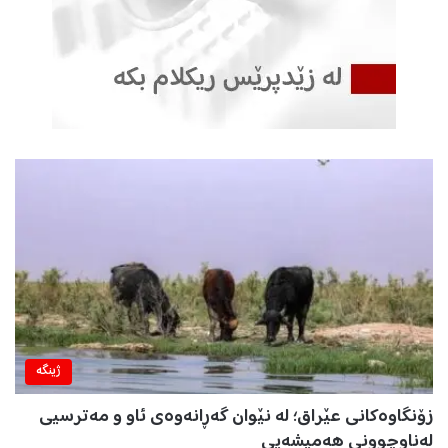
ژینگه‌
زۆنگاوەکانی عێراق؛ لە نێوان گەڕانەوەی ئاو و مەترسیی
لەناوچوونی هەمیشەیی