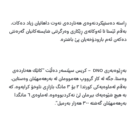
ڕاستە دەستپێکردنەوەی هەناردەی نەوت داهاتیان زیاد دەکات،
بەڵام ئێستا تا ئەوکاتەی ڕێکاری وەرگرتنی شایستەکانیان گەرەنتی
دەکەن ئەم بارودۆخەیان پێ باشترە.
بەڕێوەبەری DNO – کریس سپێنسەر دەڵێت “کاتێک هەناردەی
وەستا، جگە لە کار گرووپ هەموومان لە بەرهەمهێنان وەستاین،
بەڵام لەماوەیەکی کورتدا ٢ بۆ ٣ مانگ بازاڕی ناوخۆ کرایەوە، کە
بە هیچ شێوەیەک بیرمان لێ نەکردبووەوە، لەماوەی ٦ مانگدا
بەرهەمهێنان گەشتە ٣٠٠ هەزار بەرمیل”.