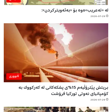
لە «تەعریب»ەوە بۆ «بەئەویترکردن»:
2026-07-29
ئابووری
بریتش پێترۆڵیەم 15%ی پشکەکانی لە کەرکووک بە
کۆمپانیای نەوتی تورکیا فرۆشت
2026-07-29