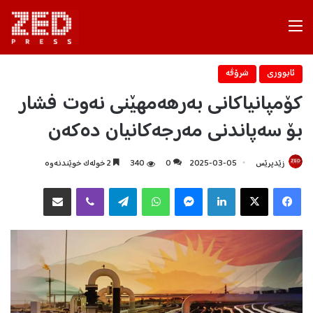
Menu
ئابووری
شرۆڤه‌
کۆمپانیاکانی بەرهەمهێنی نەوت فشار
بۆ سەپاندنی مەرجەکانیان دەکەن
زێدپرێس
2025-03-05
0
340
2 خولەک خوێندنەوە
Facebook
X
LinkedIn
Messenger
WhatsApp
Telegram
Viber
هاوبه‌شكردن به‌ ئیمه‌یڵ