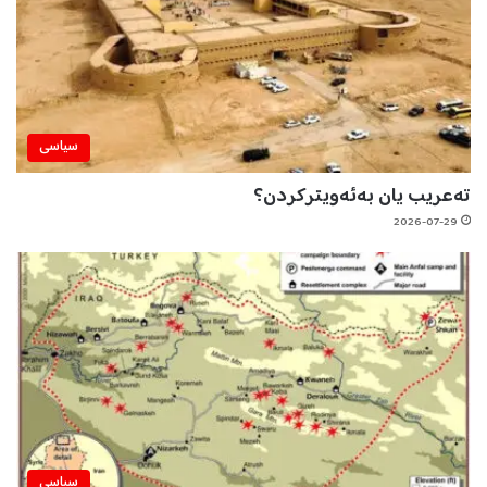
سیاسی
تەعریب یان بەئەویترکردن؟
2026-07-29
سیاسی