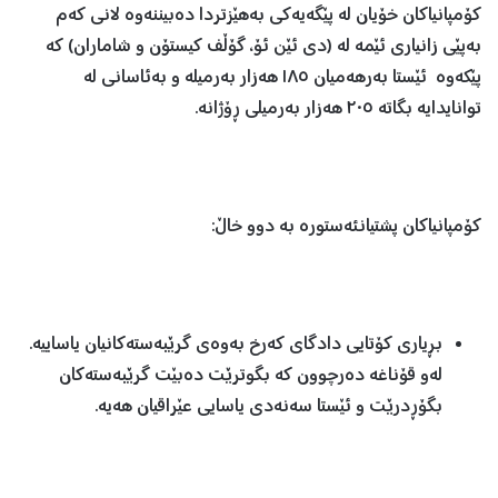
کۆمپانیاکان خۆیان لە پێگەیەکی بەهێزتردا دەبیننەوە لانی کەم
بەپێی زانیاری ئێمە لە (دی ئێن ئۆ، گۆڵف کیستۆن و شاماران) کە
پێکەوە ئێستا بەرهەمیان ١٨٥ هەزار بەرمیلە و بەئاسانی لە
توانایدایە بگاتە ٢٠٥ هەزار بەرمیلی ڕۆژانە.
کۆمپانیاکان پشتیانئەستورە بە دوو خاڵ:
بڕیاری کۆتایی دادگای کەرخ بەوەی گرێبەستەکانیان یاساییە.
لەو قۆناغە دەرچوون کە بگوترێت دەبێت گرێبەستەکان
بگۆڕدرێت و ئێستا سەنەدی یاسایی عێراقیان هەیە.