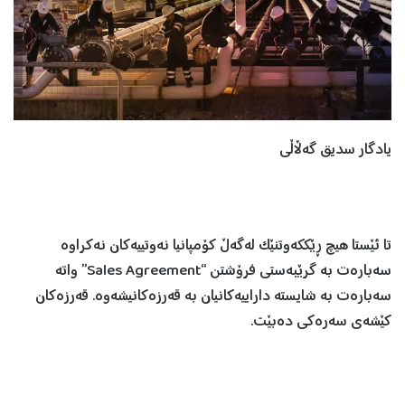
یادگار سدیق گەڵاڵی
تا ئێستا هیچ ڕێککەوتنێک لەگەڵ کۆمپانیا نەوتییەکان نەکراوە
سەبارەت بە گرێبەستی فرۆشتن “Sales Agreement” واتە
سەبارەت بە شایستە داراییەکانیان بە قەرزەکانیشەوە. قەرزەکان
کێشەی سەرەکی دەبێت.