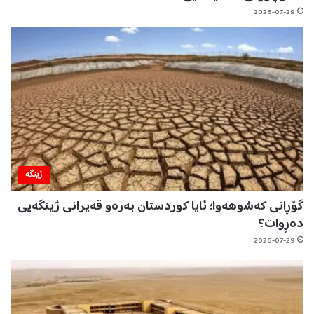
2026-07-29
ژینگه‌
گۆڕانی کەشوهەوا؛ ئایا کوردستان بەرەو قەیرانی ژینگەیی
دەڕوات؟
2026-07-29