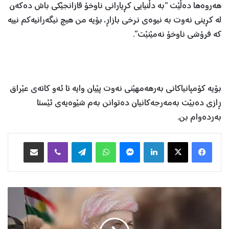
هەروەها دەڵێت “بە دڵنیایی کڕیارانی ناوخۆ قازانجێکی باش دەکەن
لە کڕینی نەوت بە نیوەی نرخی بازاڕ، بۆیە من هیچ نیگەرانیەکم نییە
کە فرۆشی ناوخۆ نەمێنێت”.
بۆیە کۆمپانیاکانی بەرهەمهێنی نەوت پێیان وایە تا ئەو کاتەی عێراق
ڕازی دەبێت بەمەرجەکانیان دەتوانن بەم شێوەیەی ئێستا
بەردەوام بن.
Facebook
X
LinkedIn
Messenger
WhatsApp
Telegram
Viber
هاوبه‌شكردن به‌ ئیمه‌یڵ
پ
ە
ی
ا