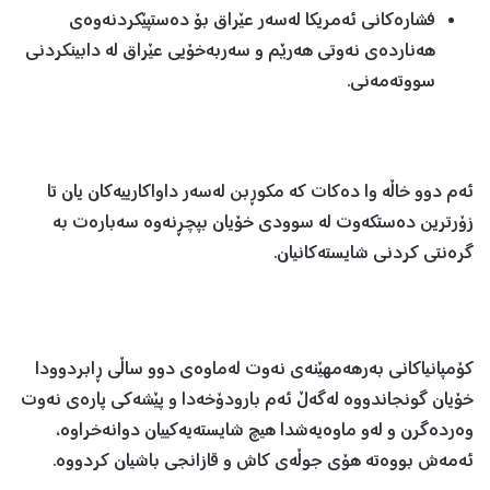
فشارەکانی ئەمریکا لەسەر عێراق بۆ دەستپێکردنەوەی
هەناردەی نەوتی هەرێم و سەربەخۆیی عێراق لە دابینکردنی
سووتەمەنی.
ئەم دوو خاڵە وا دەکات کە مکوڕبن لەسەر داواکارییەکان یان تا
زۆرترین دەستکەوت لە سوودی خۆیان بپچڕنەوە سەبارەت بە
گرەنتی کردنی شایستەکانیان.
کۆمپانیاکانی بەرهەمهێنەی نەوت لەماوەی دوو ساڵی ڕابردوودا
خۆیان گونجاندووە لەگەڵ ئەم بارودۆخەدا و پێشەکی پارەی نەوت
وەردەگرن و لەو ماوەیەشدا هیچ شایستەیەکییان دوانەخراوە،
ئەمەش بووەتە هۆی جوڵەی کاش و قازانجی باشیان کردووە.