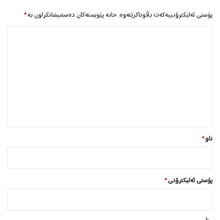
پۆستی ئەلیکترۆنییەکەت بڵاوناکرێتەوە.
خانە پێویستەکان دەستنیشانکراون بە
*
ل
ێ
د
و
ا
ن
*
ناو
*
پۆستی ئەلیکترۆنی
*