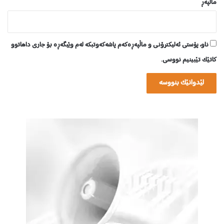
ماڵپه‌ڕ
ناو، پۆستی ئەلیکترۆنی و ماڵپەڕەکەم پاشەکەوتبکە لەم وێبگەڕە بۆ جاری داهاتوو
کاتێک تێبینیم نووسی.