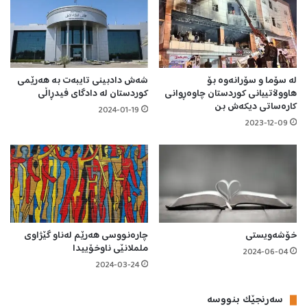
لە سۆما و سۆرانەوە بۆ
شەش دادبینی تایبەت بە هەرێمی
هاووڵاتییانى كوردستان چاوەڕوانى
کوردستان لە دادگای فیدڕاڵی
كارەساتى دیكەش بن
2024-01-19
2023-12-09
خۆشەویستی
چارەنووسی هەرێم لەناو گێژاوی
ململانێی ناوخۆییدا
2024-06-04
2024-03-24
سه‌رنجێک بنووسە