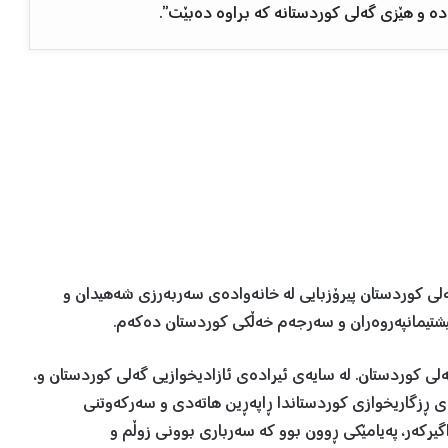
ە و هێزی گەلی كوردستانە كە براوە دەبێت”.
لی كوردستان پیرۆزبایی لە خانەوادەی سەربەرزی شەهیدان و
 نیشتیمانپەروەران و سەرجەم خەڵكی كوردستان دەكەم.
لی کوردستان. لە سایەی ئیرادەی ئازادیخوازیی گەلی كوردستان و،
وەی ڕزگاریخوازی كوردستاندا ڕاپەڕین هاتەدی و سەركەوتنی
یرکەر، پەیامێکی ڕوون بوو کە سەرباری بوونی زوڵم و