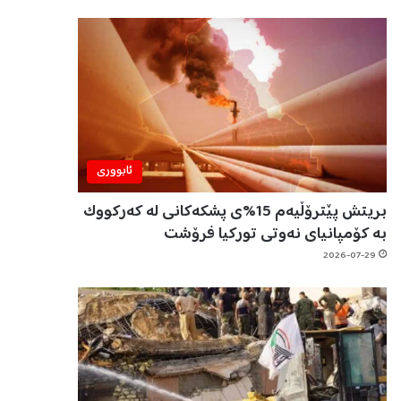
ئابووری
بریتش پێترۆڵیەم 15%ی پشکەکانی لە کەرکووک
بە کۆمپانیای نەوتی تورکیا فرۆشت
2026-07-29