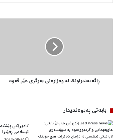
ڕ
ا
گ
ە
ی
ە
ن
د
ر
ڕاگەیەندراوێک لە وەزارەتی بەرگری عێراقەوە
ا
و
ێ
ک
ل
بابه‌تی په‌یوه‌ندیدار
ە
و
کادیرێکی پێشکە
ە
ئیسلامی ڕفێنرا
ز
ا
2023-08-24