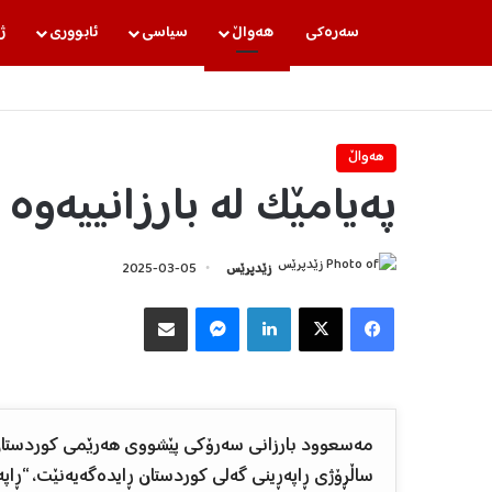
سه‌ره‌كی
هه‌واڵ
سیاسی
ئابووری
ژ
هه‌واڵ
پەیامێک لە بارزانییەوە
زێدپرێس
2025-03-05
Facebook
X
LinkedIn
Messenger
هاوبه‌شكردن به‌ ئیمه‌یڵ
مەسعوود بارزانی سەرۆکی پێشووی هەرێمی کوردستان و
ساڵڕۆژی ڕاپەڕینی گەلی کوردستان ڕایدەگەیەنێت، “ڕاپ