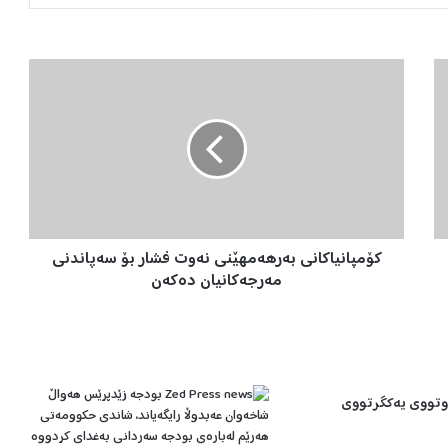
ک
ۆ
م
پ
ا
ن
ی
ا
ک
کۆمپانیاکانی بەرهەمهێنی نەوت فشار بۆ سەپاندنی
ا
ن
مەرجەکانیان دەکەن
ی
ب
ە
ر
ه
وتووی یەکگرتووی
ە
م
ه