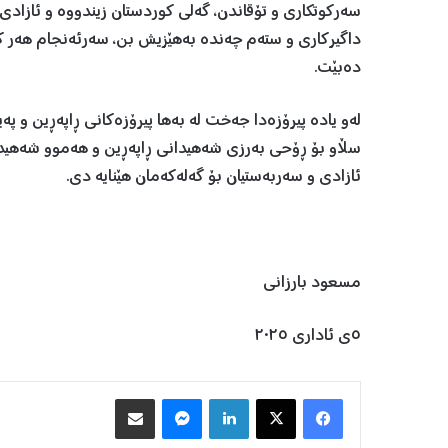
سەرکوتکاری و تۆقاندن، گەلی كوردستان زیندووە و ئازادی
داگیركاری و ستەم چەندە بەهێزیش بن، سەرئەنجام هەر كۆ
دەبێت.
لەو یادە پیرۆزەدا جەخت لە بەها پیرۆزەكانی ڕاپەڕین و پە
سڵاو بۆ ڕۆحی بەرزی شەهیدانی ڕاپەڕین و هەموو شەهیدان
ئازادی و سەربەستیان بۆ گەلەكەمان هێنایە دی.
مسعود بارزانی
٥ی ئاداری ٢٠٢٥
Facebook
X
LinkedIn
Messenger
هاوبه‌شكردن به‌ ئیمه‌یڵ