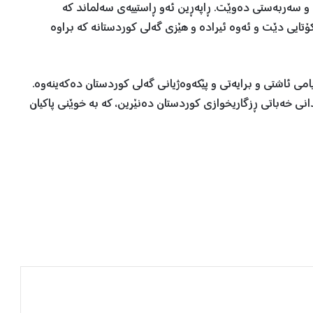
 و سەربەستی دەوێت. ڕاپەڕین ئەو ڕاستییەی سەلماند كە
تایی دێت و ئەوە ئیرادە و هێزی گەلی كوردستانە كە براوە
یامی ئاشتی و برایەتی و پێكەوەژیانی گەلی كوردستان دەكەینەوە.
ی خەباتی ڕزگاریخوازی كوردستان دەنێرین، کە بە خوێنی پاكیان