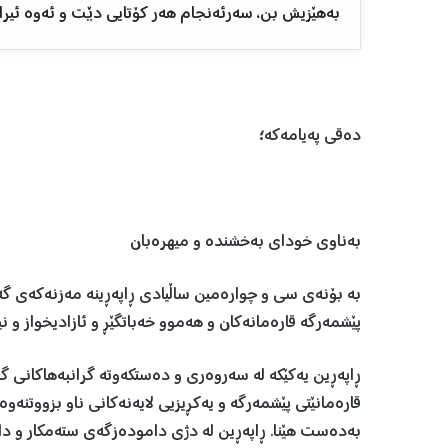
بەهێزیش بن، سەرئەنجام هەر كۆتایی دێت و ئەوە ئیراد
دەقی پەیامەکە؛
بەناوی خودای بەخشندە و میهرەبان
بە بۆنەی سی و چوارەمین ساڵیادی ڕاپەڕینە مەزنەكەی گە
پێشمەرگە قارەمانەكان و هەموو خەباتگێڕ و ئازادیخواز و
ڕاپەڕین یەکێکە لە سەروەری و دەستکەوتە گرانبەهاکانی گە
قارەمانێتی پێشمەرگە و یەكڕیزیی لایەنەكانی ناو بزووتنە
بەدەست هێنا. ڕاپەڕین لە دژی دامودەزگەی ستەمکار و داگ