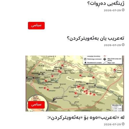
ژینگەیی دەڕوات؟
2026-07-29
سیاسی
تەعریب یان بەئەویترکردن؟
2026-07-29
سیاسی
لە «تەعریب»ەوە بۆ «بەئەویترکردن»:
2026-07-29