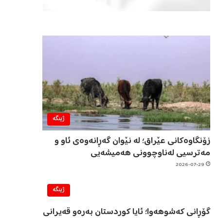
ژینگه‌
زۆنگاوەکانی عێراق؛ لە نێوان گەڕانەوەی ئاو و
مەترسیی لەناوچوونی هەمیشەیی
2026-07-29
ژینگه‌
گۆڕانی کەشوهەوا؛ ئایا کوردستان بەرەو قەیرانی