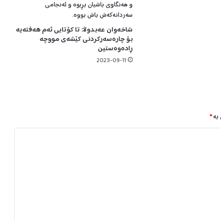
ێ
ن
شاخەوان عەبدوڵا: تا کۆتایی ئەم هەفتەیە
ی
بۆ چارەسەرکردنی کێشەی مووچە
ن
ڕادەوەستین
ە
2023-09-11
و
ت
ف
ش
ا
 بە
*
ر
ب
ۆ
س
ە
پ
ا
ن
د
ن