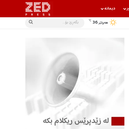
ر
دیمانه‌
℃
36
بگه‌ڕێ
هه‌ولێر
بۆ...