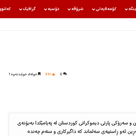
ینگه‌
كۆمه‌ڵایه‌تی
شرۆڤه‌
دۆسیه‌
گرافیك
كه‌لتوو
0
931
خولەک خوێندنەوە 1
 سەرۆکی پارتی دیموکراتی کوردستان لە پەیامێکدا بەبۆنەی
ەڕین ئەو ڕاستییەی سەلماند كە داگیركاری و ستەم چەندە