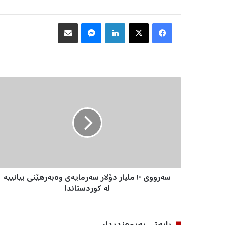
Facebook
X
LinkedIn
Messenger
هاوبه‌شكردن به‌ ئیمه‌یڵ
س
ە
ر
و
و
ی
١
٠
م
سەرووی ١٠ ملیار دۆلار سەرمایەی وەبەرهێنی بیانییە
ل
ی
لە کوردستاندا
ا
ر
د