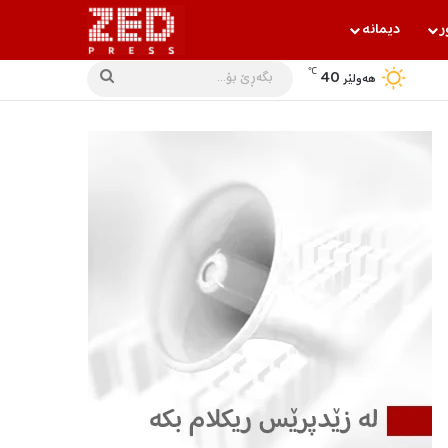
ر
دیمانه‌
℃
40
بگه‌ڕێ
هه‌ولێر
بۆ...