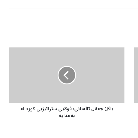
ب
ا
ف
ڵ
ج
ە
ل
ا
ل
بافڵ جەلال تاڵەبانی: قوڵایی ستراتیژیی کورد لە
ت
ا
بەغدایە
ڵ
ە
ب