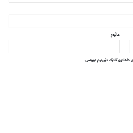
ر
د
ل
ە
ب
ە
ماڵپه‌ڕ
غ
د
ا
ی
ی داهاتوو کاتێک تێبینیم نووسی.
ە