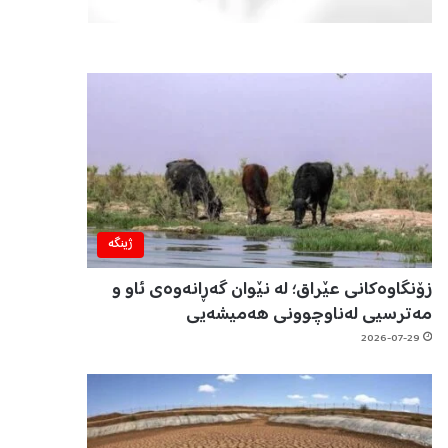
ژینگه‌
زۆنگاوەکانی عێراق؛ لە نێوان گەڕانەوەی ئاو و
مەترسیی لەناوچوونی هەمیشەیی
2026-07-29