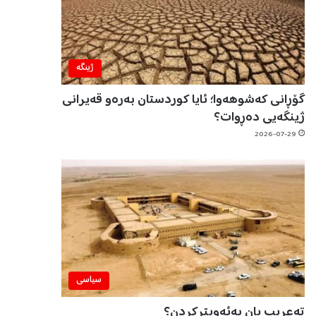
ژینگه‌
گۆڕانی کەشوهەوا؛ ئایا کوردستان بەرەو قەیرانی
ژینگەیی دەڕوات؟
2026-07-29
سیاسی
تەعریب یان بەئەویترکردن؟