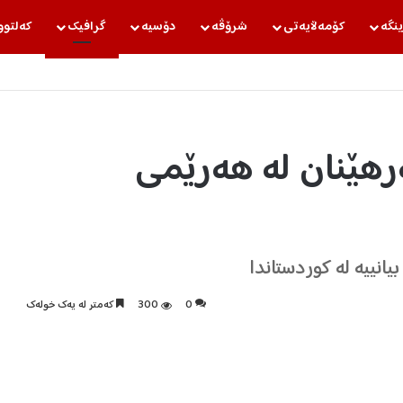
ینگه‌
كۆمه‌ڵایه‌تی
شرۆڤه‌
دۆسیه‌
گرافیك
كه‌لتوو
رهێنان لە هەرێمی
0
300
كه‌متر له‌ یه‌ك خوله‌ك