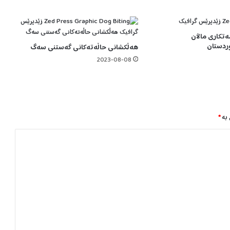
ا
ن
ی
مەتکاری ماڵان
:
ردستان
هەڵکشانی حاڵەتەکانی گەستنی سەگ
ق
و
2023-08-08
ڵ
ا
ی
ی
س
 بە
*
ت
ر
ا
ت
ی
ژ
ی
ی
ک
و