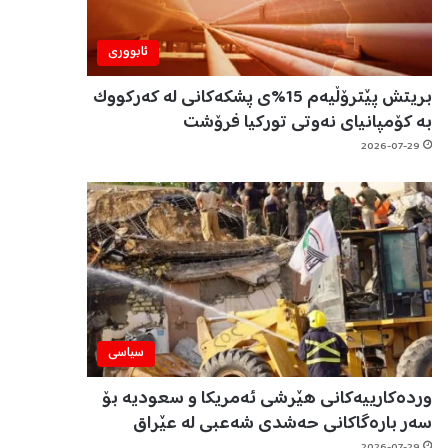
ئابووری
بریتش پێترۆڵیەم 15%ی پشکەکانی لە کەرکووک
بە کۆمپانیای نەوتی تورکیا فرۆشت
2026-07-29
سیاسی
وردەکارییەکانی هێرشی ئەمریکا و سعودیە بۆ
سەر بارەگاکانی حەشدی شەعبی لە عێراق
2026-07-29