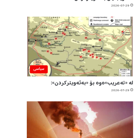
2026-07-29
سیاسی
لە «تەعریب»ەوە بۆ «بەئەویترکردن»:
2026-07-29