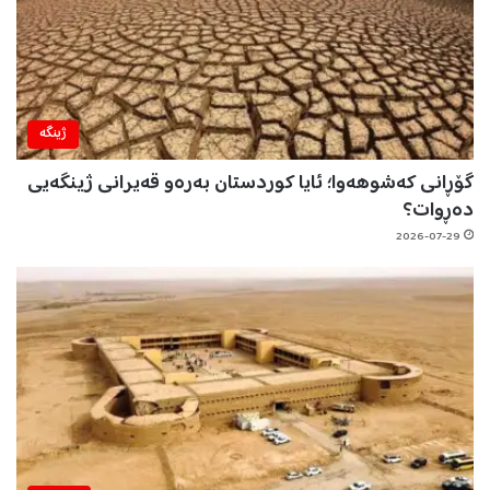
ژینگه‌
گۆڕانی کەشوهەوا؛ ئایا کوردستان بەرەو قەیرانی ژینگەیی
دەڕوات؟
2026-07-29