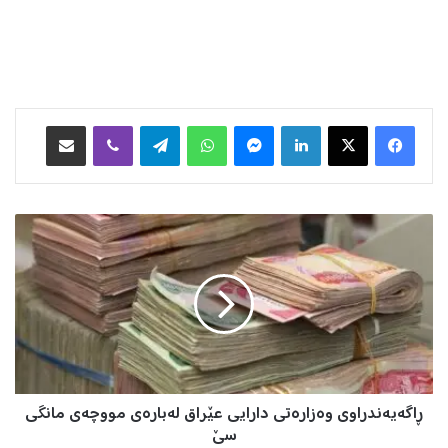
Facebook
X
LinkedIn
Messenger
WhatsApp
Telegram
Viber
هاوبه‌شكردن به‌ ئیمه‌یڵ
ڕ
ا
گ
ە
ی
ە
ن
د
ر
ڕاگەیەندراوی وەزارەتی دارایی عێراق لەبارەی مووچەی مانگی
ا
و
سێ