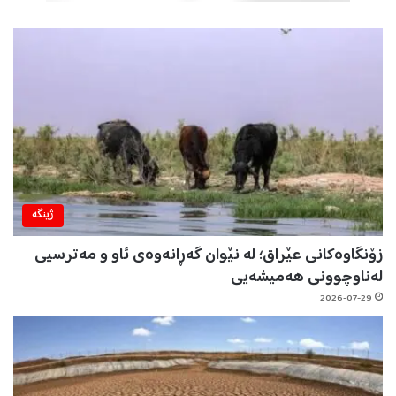
ژینگه‌
زۆنگاوەکانی عێراق؛ لە نێوان گەڕانەوەی ئاو و مەترسیی
لەناوچوونی هەمیشەیی
2026-07-29