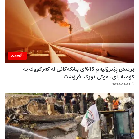
ئابووری
بریتش پێترۆڵیەم 15%ی پشکەکانی لە کەرکووک بە
کۆمپانیای نەوتی تورکیا فرۆشت
2026-07-29