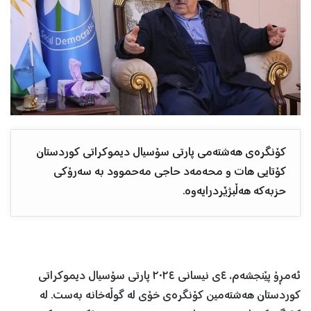
کۆنگرەی هەشتەمی پارتی سۆسیال دیموکراتی کوردستان
کۆتایی هات و محەمەد حاجی مەحموود بە سەرۆکی
حزبەکە هەڵبژێردرایەوە.
ئەمڕۆ پێنجشەم، ٤ی نیسانی ٢٠٢٤ پارتی سۆسیال دیموکراتی
کوردستان هەشتەمین کۆنگرەی خۆی لە گوڵەخانە بەست. لە