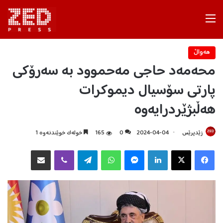
Menu
هه‌واڵ
محەمەد حاجی مەحموود بە سەرۆکی
پارتی سۆسیال دیموکرات
هەڵبژێردرایەوە
زێدپرێس
2024-04-04
0
165
خولەک خوێندنەوە 1
Facebook
X
LinkedIn
Messenger
WhatsApp
Telegram
Viber
هاوبه‌شكردن به‌ ئیمه‌یڵ