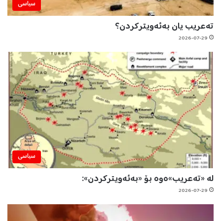
سیاسی
تەعریب یان بەئەویترکردن؟
2026-07-29
سیاسی
لە «تەعریب»ەوە بۆ «بەئەویترکردن»:
2026-07-29