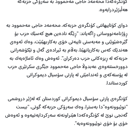
کۆنگرەکەدا محەمەد حاجی مەحموود بە سەرۆکی حزبەکە
هەڵبژێردرایەوە.
دوای کۆتاییهاتنی کۆنگرەی حزبەکە، محەمەد حاجی مەحموود بە
ڕۆژنامەنووسانی ڕاگەیاند: “ڕێگە نادەین هیچ کەسێک حزب بۆ
گێرەشێوێنی و مەبەستی تایبەتی خۆی بەکاربهێنێت، وەک ئەوەی
هەندێک کەس بەکاریانهێنا، بەڵام بە ئیرادەی گەل و تێکۆشەرانی
حزبەکە لە ڕیزەکانی حزب دەرکران”. ئەوەش وەک ئاماژەیەک بە
دوورخستنەوەی عەبدوڵا حاجی مەحموود جێگری سکرتێری حزب
لە پۆستەکەی و ئەندامێتی لە پارتی سۆسیال دیموکراتی
کوردستاندا.
کۆنگرەی پارتی سۆسیال دیموکراتی کوردستان کە لەژێر دروشمی
“نوێبوونەوە”دا بەسترا، وەک سەرۆکی حزبەکە گوتی، “بیست
گەنجی نوێ لە کۆنگرەکەدا هێنراونەتە سەرکردایەتییەوە و ئەوەش
خۆی بۆ خۆی نوێبوونەوەیە”.