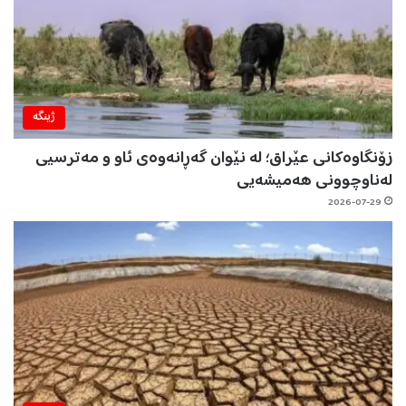
ژینگه‌
زۆنگاوەکانی عێراق؛ لە نێوان گەڕانەوەی ئاو و مەترسیی
لەناوچوونی هەمیشەیی
2026-07-29