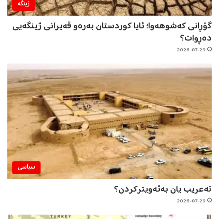
ژینگه‌
گۆڕانی کەشوهەوا؛ ئایا کوردستان بەرەو قەیرانی ژینگەیی
دەڕوات؟
2026-07-29
سیاسی
تەعریب یان بەئەویترکردن؟
2026-07-29