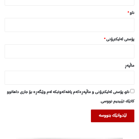
*
ناو
*
پۆستی ئەلیکترۆنی
*
ماڵپه‌ڕ
ناو، پۆستی ئەلیکترۆنی و ماڵپەڕەکەم پاشەکەوتبکە لەم وێبگەڕە بۆ جاری داهاتوو
کاتێک تێبینیم نووسی.