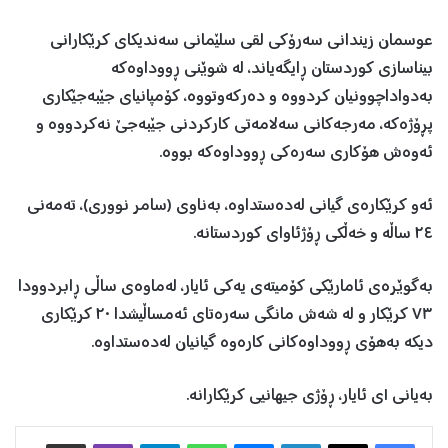
عوسمان زیندانی سەرۆکی لقی سلێمانی سەندیکای کرێکارانی
بیناسازی کوردستان ڕایگەیاند، لە شوێنی ڕووداوەکە
بەدواداچوونیان کردووە و دەرکەوتووە، کۆمپانیای جێبەجێکاری
پڕۆژەکە، مەرجەکانی سەلامەتی کارکردنی جێبەجێ نەکردووە و
ئەوەش هۆکاری سەرەکی ڕووداوەکە بووە.
ئەو کرێکارەی گیانی لەدەستداوە، بەناوی (سامر نووری)، تەمەنی
٢٤ ساڵە و خەڵکی ڕۆژئاوای کوردستانە.
بەگوێرەی ئامارێکی کۆمیتەی یەکی ئایار، لەماوەی ساڵی ڕابردوودا
٧٣ کرێکار و لە شەش مانگی سەرەتای ئەمساڵیشدا ٢٠ کرێکاری
دیکە بەهۆی ڕووداوەکانی کارەوە گیانیان لەدەستداوە.
بەیانی ١ی ئایار، ڕۆژی جیهانیی کرێکارانە.
Facebook
X
LinkedIn
Messenger
WhatsApp
Telegram
Viber
هاوبه‌شكردن به‌ ئیمه‌یڵ