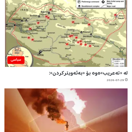
سیاسی
لە «تەعریب»ەوە بۆ «بەئەویترکردن»:
2026-07-29