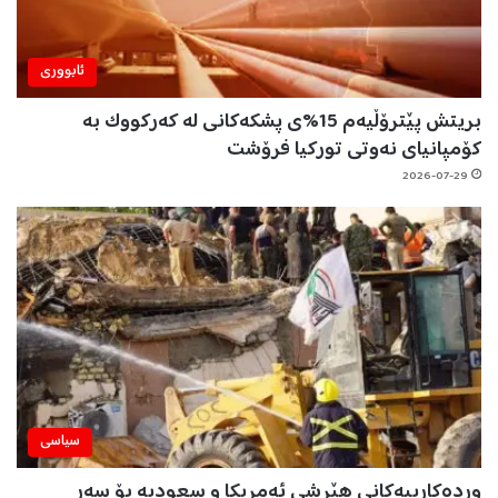
ئابووری
بریتش پێترۆڵیەم 15%ی پشکەکانی لە کەرکووک بە
کۆمپانیای نەوتی تورکیا فرۆشت
2026-07-29
سیاسی
وردەکارییەکانی هێرشی ئەمریکا و سعودیە بۆ سەر