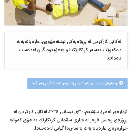
لەکاتی کارکردن لە پڕۆژەیەکی نیشتەجێبوون، عارەبانەیەک
دەکەوێت بەسەر کرێکارێکدا و بەهۆیەوە گیان لەدەست
دەدات.
بۆ هەواڵ و زانیاری بەردەوام زێدپرێس لە تێلیگرام وەربگرە
ئێوارەی ئەمڕۆ سێشەم، ٣٠ی نیسانی ٢٠٢٤، لەکاتی کارکردن لە
پڕۆژەی وەیس تاوەر لە شاری سلێمانی کرێکارێک بە هۆی کەوتنە
خوارەوەی عارەبانەیەک بەسەریدا گیانی لەدەستدا.