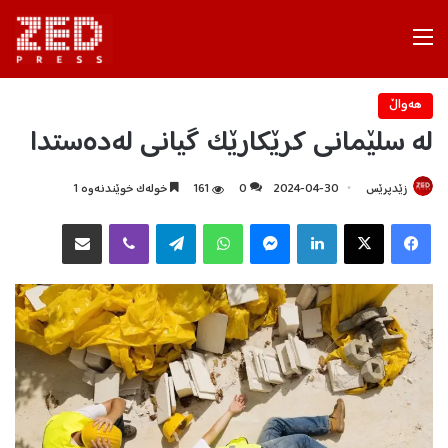
Menu
هه‌واڵ
لە سلێمانی کرێکارێک گیانی لەدەستدا
زێدپرێس
2024-04-30
0
161
خولەک خوێندنەوە 1
Facebook
X
LinkedIn
Messenger
WhatsApp
Telegram
Viber
هاوبه‌شكردن به‌ ئیمه‌یڵ