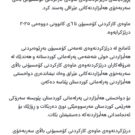
سەربەخۆی هەڵبژاردنەکانی عێراقی پەسند کرد.
ماوەی کارکردنی کۆمسیۆن تا ٦ی کانوونی دووەمی ٢٠٢٥
درێژکرایەوە.
ئامانج لە درێژکردنەوەی تەمەنی کۆمسیۆن بەڕێوەبردنی
هەڵبژاردنی خولی شەشەمی پەرلەمانی کوردستانە و هەندێک لە
شرۆڤەکاران درێژکردنەوەی ماوەی کارکردنی کۆمسیۆنی باڵای
سەربەخۆی هەڵبژاردنەکانی عێراق وەک نیشاندەری دواخستنی
هەڵبژاردنی پەرلەمانی کوردستان پێناسە دەکەن.
بۆ دواخستنی هەڵبژاردنی پەرلەمانی کوردستان، پێویستە سەرۆکی
هەرێمی کوردستان مەرسوومێکی نوێ دەربکات و ڕۆژێک بۆ
ئەنجامدانی هەڵبژاردنەکە دەستنیشان بکات.
درێژکردنەوەی ماوەی کارکردنی کۆمسیۆنی باڵای سەربەخۆی