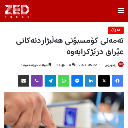
Menu
هه‌واڵ
تەمەنی کۆمسیۆنی هەڵبژاردنەکانی
عێراق درێژکرایەوە
زێدپرێس
2024-05-22
0
164
خولەک خوێندنەوە 1
Facebook
X
LinkedIn
Messenger
WhatsApp
Telegram
Viber
هاوبه‌شكردن به‌ ئیمه‌یڵ