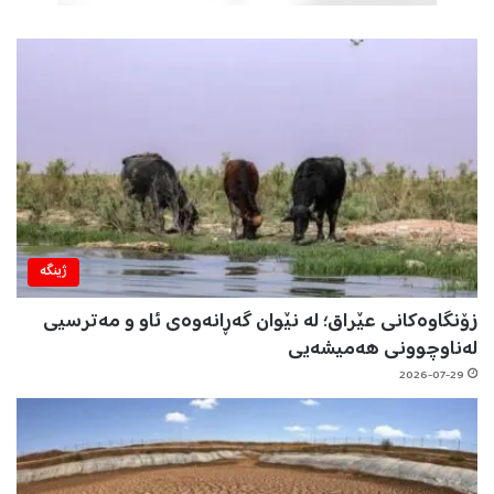
ژینگه‌
زۆنگاوەکانی عێراق؛ لە نێوان گەڕانەوەی ئاو و مەترسیی
لەناوچوونی هەمیشەیی
2026-07-29