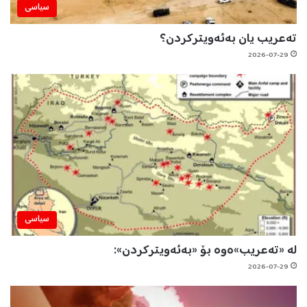
سیاسی
تەعریب یان بەئەویترکردن؟
2026-07-29
سیاسی
لە «تەعریب»ەوە بۆ «بەئەویترکردن»:
2026-07-29