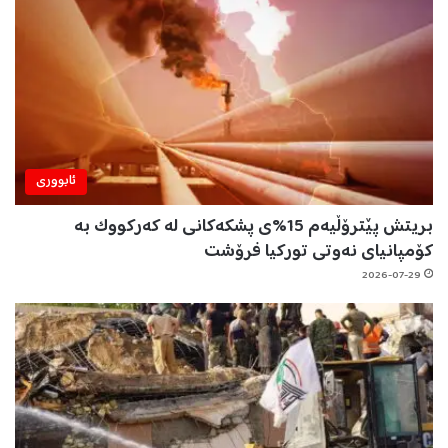
ئابووری
بریتش پێترۆڵیەم 15%ی پشکەکانی لە کەرکووک بە
کۆمپانیای نەوتی تورکیا فرۆشت
2026-07-29