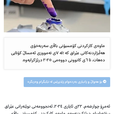
ماوەی کارکردنی کۆمسیۆنی باڵای سەربەخۆی
هەڵبژاردنەکانی عێراق کە ؛لە ٧ی تەمووزی ئەمساڵ کۆتایی
دەهات، تا ٦ی کانوونی دووەمی ٢٠٢٥ درێژکرایەوە.
بۆ هەواڵ و زانیاری بەردەوام زێدپرێس لە تێلیگرام وەربگرە
ئەمڕۆ چوارشەم، ٢٢ی ئایاری ٢٠٢٤، ئەنجوومەنی نوێنەرانی عێراق
پڕۆژەیاسای درێژکردنەوەی ماوەی کارکردنی کۆمسیۆنی باڵای