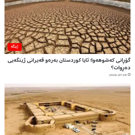
ژینگه‌
گۆڕانی کەشوهەوا؛ ئایا کوردستان بەرەو قەیرانی ژینگەیی
دەڕوات؟
2026-07-29