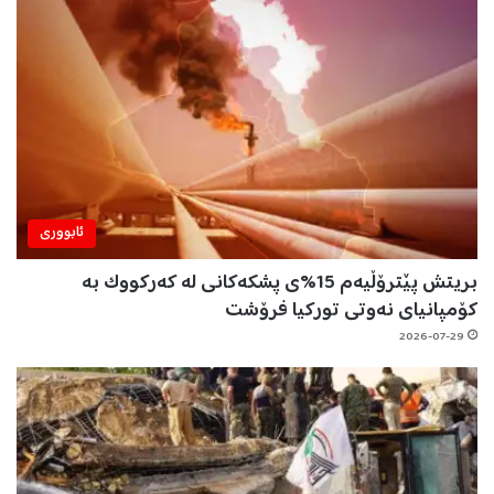
ئابووری
بریتش پێترۆڵیەم 15%ی پشکەکانی لە کەرکووک بە
کۆمپانیای نەوتی تورکیا فرۆشت
2026-07-29