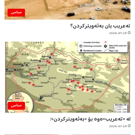
سیاسی
تەعریب یان بەئەویترکردن؟
2026-07-29
سیاسی
لە «تەعریب»ەوە بۆ «بەئەویترکردن»:
2026-07-29