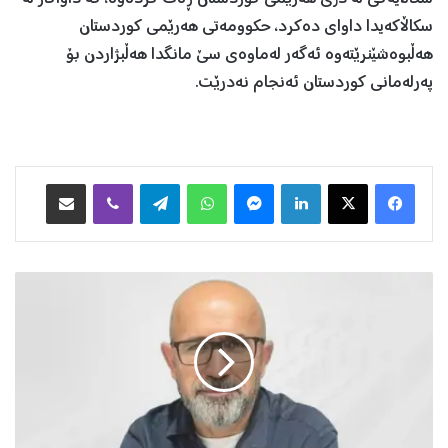
سکاڵاکەیدا داوای دەکرد، حکوومەتی هەرێمی کوردستان
هەڵبوەشێنرێتەوە ئەگەر لەماوەی سێ مانگدا هەڵبژاردن بۆ
پەرلەمانی کوردستان ئەنجام نەدرێت.
Facebook
X
LinkedIn
Messenger
WhatsApp
Telegram
Viber
هاوبه‌شكردن به‌ ئیمه‌یڵ
ئ
ە
ی
ک
ە
خ
و
ێ