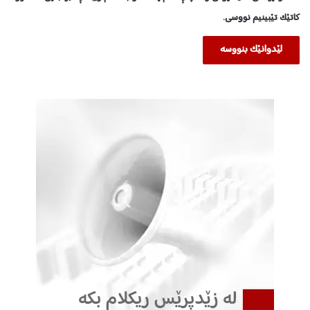
کاتێک تێبینیم نووسی.