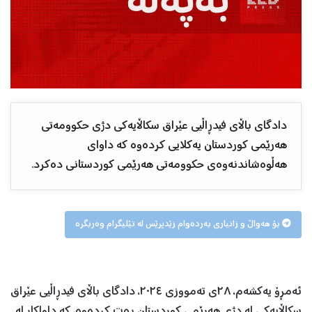
دادگای باڵای فیدڕاڵیی عێراق سکاڵایەکی دژی حکوومەتی
هەرێمی کوردستان یەکلایی کردەوە کە داوای
هەڵوەشاندنەوەی حکوومەتی هەرێمی کوردستانی دەکرد.
بۆ هەواڵ و زانیاری بەردەوام زێدپرێس لە تێلیگرام وەربگرە
ئەمڕۆ یەکشەم، ٢٨ی تەمووزی ٢٠٢٤، دادگای باڵای فیدڕاڵیی عێراق
سکاڵایەکی لە دژی هەرێمی کوردستان ڕەت کردەوە، کە داواکار لە