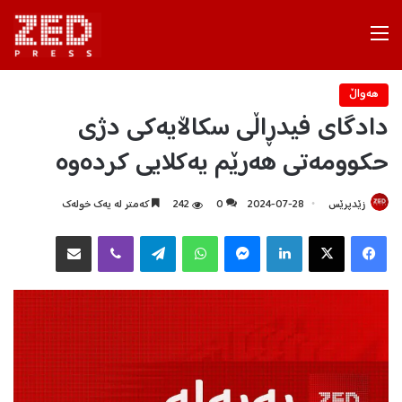
Menu
هه‌واڵ
دادگای فیدڕاڵی سکاڵایەکی دژی
حکوومەتی هەرێم یەکلایی کردەوە
زێدپرێس
2024-07-28
0
242
كه‌متر له‌ یه‌ك خوله‌ك
Facebook
X
LinkedIn
Messenger
WhatsApp
Telegram
Viber
هاوبه‌شكردن به‌ ئیمه‌یڵ