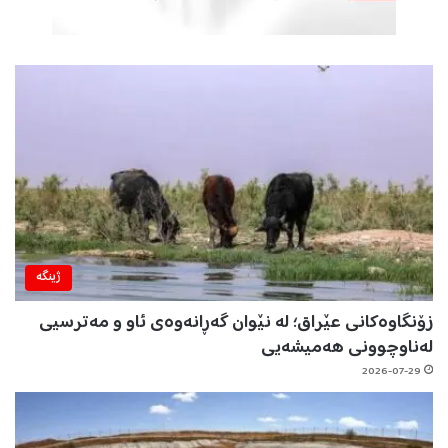
ژینگه‌
زۆنگاوەکانی عێراق؛ لە نێوان گەڕانەوەی ئاو و مەترسیی
لەناوچوونی هەمیشەیی
2026-07-29