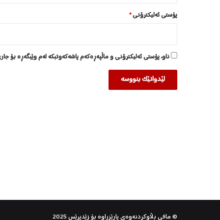
د
ا
پۆستی ئەلیکترۆنی
*
ک
ر
ا
ناو، پۆستی ئەلیکترۆنی و ماڵپەڕەکەم پاشەکەوتبکە لەم وێبگەڕە بۆ جار
© مافی بڵاوکردنەوەی پارێزراوە بۆ
زێدپرێس
2025