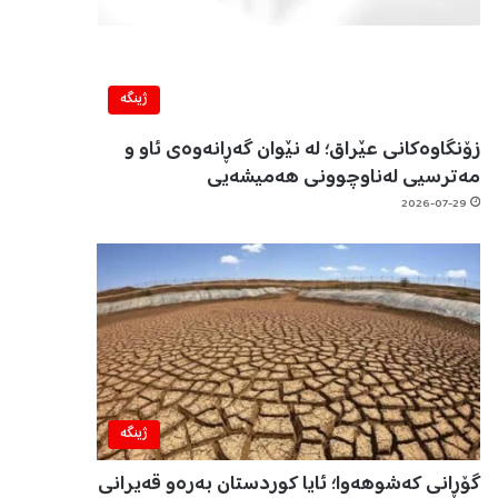
ژینگه‌
زۆنگاوەکانی عێراق؛ لە نێوان گەڕانەوەی ئاو و
مەترسیی لەناوچوونی هەمیشەیی
2026-07-29
ژینگه‌
گۆڕانی کەشوهەوا؛ ئایا کوردستان بەرەو قەیرانی