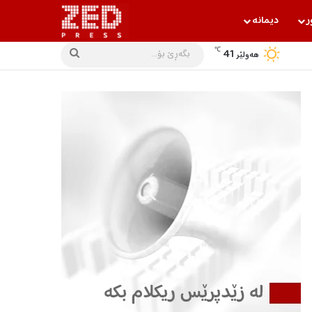
ر
دیمانه‌
℃
41
بگه‌ڕێ
هه‌ولێر
بۆ...