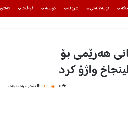
ینگه‌
كۆمه‌ڵایه‌تی
شرۆڤه‌
دۆسیه‌
گرافیك
كه‌لتوو
انی هەرێمی بۆ
ینجاخ واژۆ کرد
0
1,315
كه‌متر له‌ یه‌ك خوله‌ك