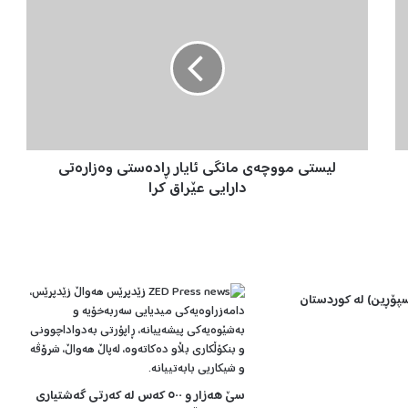
ی
س
ت
ی
م
و
و
چ
لیستی مووچەی مانگی ئایار ڕادەستی وەزارەتی
ە
ی
دارایی عێراق کرا
م
ا
ن
گ
ی
سپۆڕین) لە کوردستان
ئ
ا
ی
ا
ر
سێ هەزار و ٥٠٠ کەس لە کەرتی گەشتیاری
ڕ