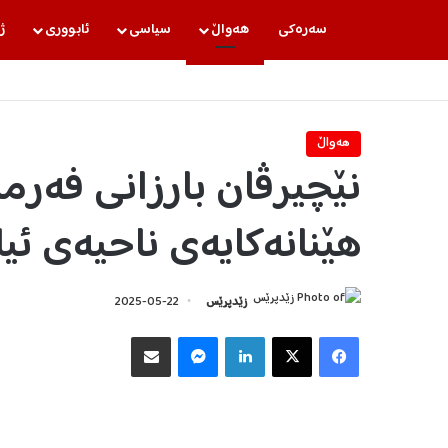
سه‌ره‌كی
هه‌واڵ
سیاسی
ئابووری
ژ
هه‌واڵ
نێچیرڤان بارزانی فه‌رم
هێنانەکایەی ناحیەی ئیل
زێدپرێس
2025-05-22
Facebook
X
LinkedIn
Messenger
هاوبه‌شكردن به‌ ئیمه‌یڵ