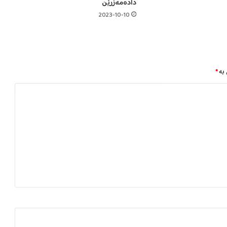
دادەمەزرێن
ا
د
2023-10-10
ە
س
ت
ی
و
 بە
*
ە
ز
ا
ر
ە
ت
ی
د
ا
ر
ا
ی
ی
ع