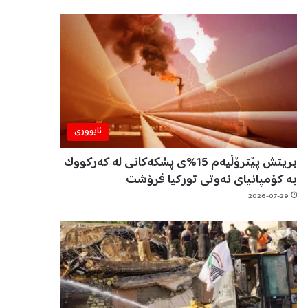
ئابووری
بریتش پێترۆڵیەم 15%ی پشکەکانی لە کەرکووک
بە کۆمپانیای نەوتی تورکیا فرۆشت
2026-07-29