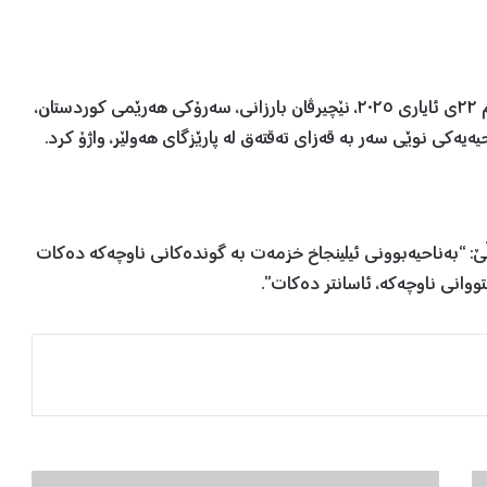
سەرۆکایەتی هەرێمی کوردستان ڕایگەیاند، ئەمڕۆ پێنجشەم ٢٢ی ئایاری ٢٠٢٥، نێچیرڤان بارزانی، سەرۆکی هەرێمی کوردستان،
ەیەکی نوێی سەر بە قەزای تەقتەق لە پارێزگای هەولێر، واژۆ کرد.
به‌ناحیه‌بوونی ئیلینجاخ خزمه‌ت به‌ گونده‌کانی ناوچه‌که‌ ده‌کات
ووانی ناوچه‌که‌، ئاسانتر ده‌کات”.
ل