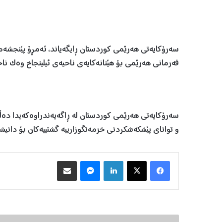
فەرمانی هەرێمی بۆ هێنانەکایەی ناحیەی ئیلینجاخ وەک ناحی
سەرۆکایەتی هەرێمی کوردستان لە ڕاگەیەندراوەکەیدا دەڵێ: “
و توانای پێشکه‌شکردنی خزمه‌تگوزارییه‌ گشتییه‌کان بۆ دانیشت
Facebook
X
LinkedIn
Messenger
هاوبه‌شكردن به‌ ئیمه‌یڵ
ل