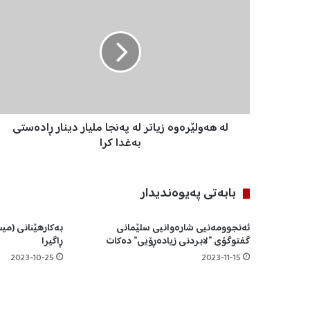
ە
ه
ە
و
ل
ێ
ر
ە
لە هەولێرەوە زیاتر لە پەنجا ملیار دینار ڕادەستی
و
ە
بەغدا کرا
ز
ی
ا
بابه‌تی په‌یوه‌ندیدار
ت
ر
ئەنجوومەنیی شارەوانیی سلێمانی
بەکارهێنانی (می
ل
گفتوگۆی “لابردنی زیادەڕۆیی” دەکات
ڕاگیرا
ە
پ
2023-10-25
2023-11-15
ە
ن
ج