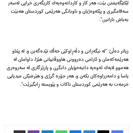
لێکتێگەیشتن بێت، هەر کار و کاردانەوەیەک کاریگەری خراپی لەسەر
سەقامگیری و پێکەوەژیان و ناوبانگی هەرێمی کوردستان هەبێت
بەباش نازانین”.
زیاتر دەڵێ: “لە نیگەرانی و دڵەڕاوکێی خەڵک تێدەگەین و، لە پێناو
هەرێمەکەمان و ئارامی دەروونی هاووڵاتییانی هێژا، داوامان لە
هەموو لایەک ئەوەیە دانبەخۆیان دابگرن و پارێزگاری لە سەروەری
یاسا و دامەزراوەکان بکەن و، هەر جۆرە گرژی و هێرشێکی میدیایی
خزمەت بە هەرێمی کوردستان ناکات و پێویستە ڕابگیرێت”.
Facebook
X
LinkedIn
Messenger
WhatsApp
Telegram
Viber
هاوبه‌شكردن به‌ ئیمه‌یڵ