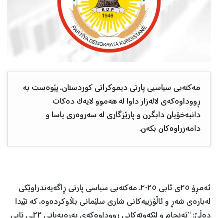
مەکتەبی سیاسیی پارتی دیموکراتی کوردستان، پێوەست بە
ڕووداوەکەی لالەزار داوا لە هەموو لایەک دەکات
دانبەخۆیان دابگرن و پارێزگاری لە سەروەری یاسا و
دامەزراوەکان بکەن.
ئەمڕۆ ٢٥ی ئابی ٢٠٢٥، مەکتەبی سیاسی پارتی ڕاگەیەندراوێکی
لەبارەی شەڕ و ئاڵۆزییەکانی شاری سلێمانی بڵاوکردەوە، کە تێیدا
دەڵێ: “ئەنجام و لێکەوتەکانی ڕووداوەکەی بەرەبەیانی ٢٢ـی ئابی