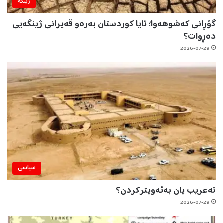
ژینگه‌
گۆڕانی کەشوهەوا؛ ئایا کوردستان بەرەو قەیرانی ژینگەیی
دەڕوات؟
2026-07-29
سیاسی
تەعریب یان بەئەویترکردن؟
2026-07-29