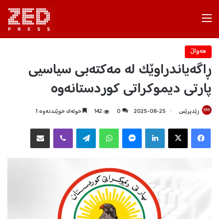
Menu
هه‌واڵ
ڕاگەیاندراوێک لە مەکتەبی سیاسیی
پارتی دیموکراتی کوردستانەوە
زێدپرێس
2025-08-25
0
142
خولەک خوێندنەوە 1
Facebook
X
LinkedIn
Messenger
WhatsApp
Telegram
Viber
هاوبه‌شكردن به‌ ئیمه‌یڵ