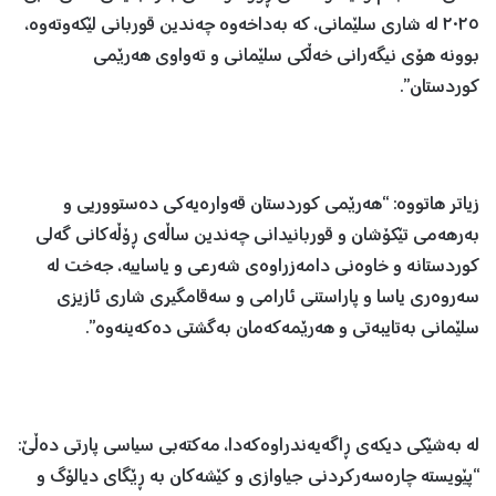
٢٠٢٥ لە شاری سلێمانی، کە بەداخەوە چەندین قوربانی لێکەوتەوە،
بوونە هۆی نیگەرانی خەڵکی سلێمانی و تەواوی هەرێمی
کوردستان”.
زیاتر هاتووە: “هەرێمی کوردستان قەوارەیەکی دەستووریی و
بەرهەمی تێکۆشان و قوربانیدانی چەندین ساڵەی ڕۆڵەکانی گەلی
کوردستانە و خاوەنی دامەزراوەی شەرعی و یاساییە، جەخت لە
سەروەری یاسا و پاراستنی ئارامی و سەقامگیری شاری ئازیزی
سلێمانی بەتایبەتی و هەرێمەکەمان بەگشتی دەکەینەوە”.
لە بەشێکی دیکەی ڕاگەیەندراوەکەدا، مەکتەبی سیاسی پارتی دەڵێ:
“پێویستە چارەسەرکردنی جیاوازی و کێشەکان بە ڕێگای دیالۆگ و