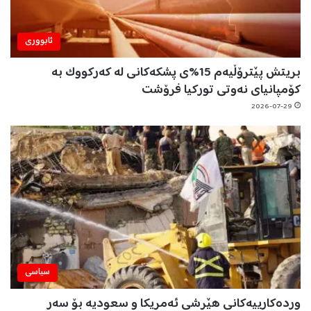
ئابووری
بریتش پێترۆڵیەم 15%ی پشکەکانی لە کەرکووک بە
کۆمپانیای نەوتی تورکیا فرۆشت
2026-07-29
سیاسی
وردەکارییەکانی هێرشی ئەمریکا و سعودیە بۆ سەر