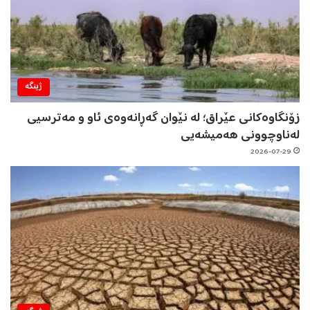
ژینگه‌
زۆنگاوەکانی عێراق؛ لە نێوان گەڕانەوەی ئاو و مەترسیی
لەناوچوونی هەمیشەیی
2026-07-29