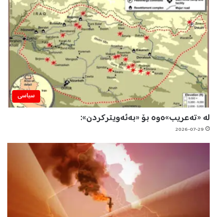
سیاسی
لە «تەعریب»ەوە بۆ «بەئەویترکردن»:
2026-07-29