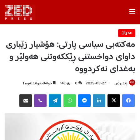
Menu
هه‌واڵ
مەکتەبی سیاسی پارتی: هۆشیار زێباری
داوای دواخستنی ڕێککەوتنی هەولێر و
بەغدای نەکردووە
زێدپرێس
2025-08-27
0
148
خولەک خوێندنەوە 1
Facebook
X
LinkedIn
Messenger
WhatsApp
Telegram
Viber
هاوبه‌شكردن به‌ ئیمه‌یڵ