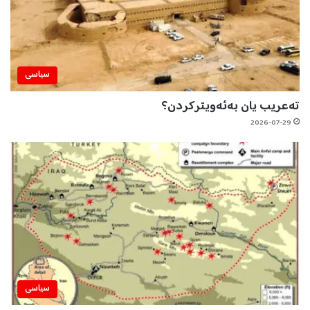
سیاسی
تەعریب یان بەئەویترکردن؟
2026-07-29
سیاسی