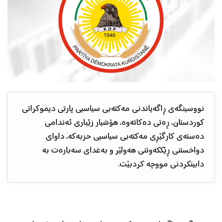
نووسینگەی ڕاگەیاندنی مەکتەبی سیاسیی پارتی دیموکراتی
کوردستان، ڕەتی دەکاتەوە، هۆشیار زێباری ئەندامی
دەستەی کارگێڕی مەکتەبی سیاسیی حزبەکە، داوای
دواخستنی ڕێککەوتنی هەولێر و بەغدای سەبارەت بە
دابینکردنی مووچە کردبێت.