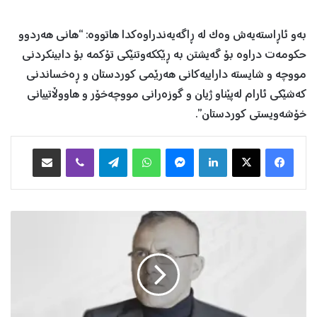
بەو ئاڕاستەیەش وەک لە ڕاگەیەندراوەکدا هاتووە: “هانی هەردوو
حکومەت دراوە بۆ گەیشتن بە ڕێککەوتنێکی تۆکمە بۆ دابینکردنی
مووچە و شایستە داراییەکانی هەرێمی کوردستان و ڕەخساندنی
کەشێکی ئارام لەپێناو ژیان و گوزەرانی مووچەخۆر و هاووڵاتییانی
خۆشەویستی کوردستان”.
Facebook
X
LinkedIn
Messenger
WhatsApp
Telegram
Viber
هاوبه‌شكردن به‌ ئیمه‌یڵ
چ
ۆ
ن
ک
و
د
ە