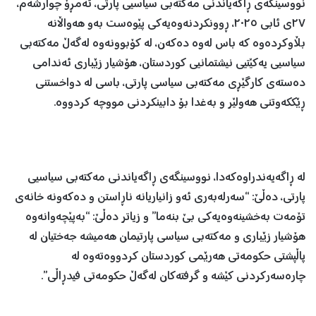
نووسینگەی ڕاگەیاندنی مەکتەبی سیاسیی پارتی، ئەمڕۆ چوارشەم،
٢٧ی ئابی ٢٠٢٥، ڕوونکردنەوەیەکی پێوەست بەو هەواڵانە
بڵاوکردەوە کە باس لەوە دەکەن، لە کۆبوونەوە لەگەڵ مەکتەبی
سیاسیی یەکێتیی نیشتمانیی کوردستان، هۆشیار زێباری ئەندامی
دەستەی کارگێڕی مەکتەبی سیاسی پارتی، باسی لە دواخستنی
ڕێککەوتنی هەولێر و بەغدا بۆ دابینکردنی مووچە کردووە.
لە ڕاگەیەندراوەکەدا، نووسینگەی ڕاگەیاندنی مەکتەبی سیاسیی
پارتی، دەڵێ: “سەرلەبەری ئەو زانیاریانە ناڕاستن و دەکەونە خانەی
تۆمەت بەخشینەوەیەکی بێ بنەما” و زیاتر دەڵێ: “بەپێچەوانەوە
هۆشیار زێباری و مەکتەبی سیاسی پارتیمان هەمیشە جەختیان لە
پاڵپشتی حکومەتی هەرێمی کوردستان کردووەتەوە لە
چارەسەرکردنی کێشە و گرفتەکان لەگەڵ حکومەتی فیدڕاڵی”.