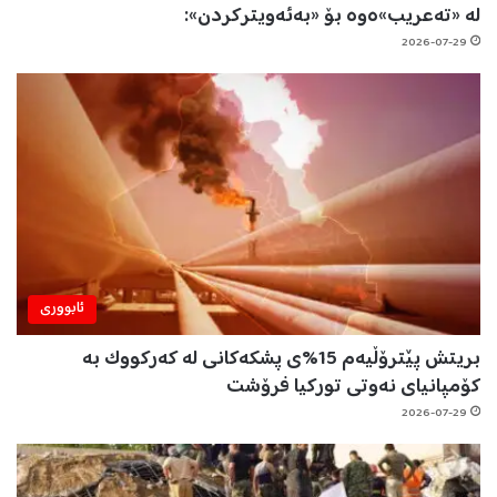
لە «تەعریب»ەوە بۆ «بەئەویترکردن»:
2026-07-29
ئابووری
بریتش پێترۆڵیەم 15%ی پشکەکانی لە کەرکووک بە
کۆمپانیای نەوتی تورکیا فرۆشت
2026-07-29