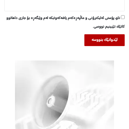
ناو، پۆستی ئەلیکترۆنی و ماڵپەڕەکەم پاشەکەوتبکە لەم وێبگەڕە بۆ جاری داهاتوو
کاتێک تێبینیم نووسی.