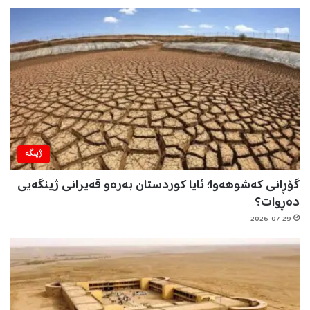
ژینگه‌
گۆڕانی کەشوهەوا؛ ئایا کوردستان بەرەو قەیرانی ژینگەیی
دەڕوات؟
2026-07-29