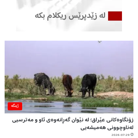
ژینگه‌
زۆنگاوەکانی عێراق؛ لە نێوان گەڕانەوەی ئاو و مەترسیی
لەناوچوونی هەمیشەیی
2026-07-29