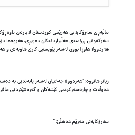
ماڵپەڕی سەرۆکایەتی هەرێمی کوردستان لەبارەی ناوەڕۆکی 
سەرکەوتنی پرۆسەی هەڵبژاردنەکان ده‌ربڕی، هه‌روه‌ها دۆخ
هەردوولا هاوڕا بوون لەسەر پێویستیی کاری هاوبەش و هەماهە
زیاتر هاتووە: “هه‌ردوولا جەختیان لەسەر پابەندیی بە دەس
دەوڵەت و چاره‌سه‌رکردنی کێشه‌کان و گەرەنتیکردنی مافی ه
سەرۆکایەتی هەرێم دەشڵێ: ”