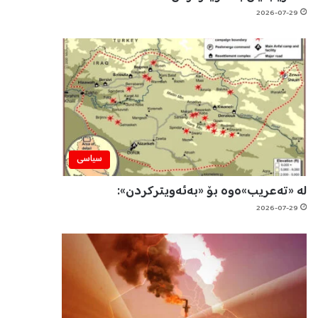
2026-07-29
سیاسی
لە «تەعریب»ەوە بۆ «بەئەویترکردن»:
2026-07-29