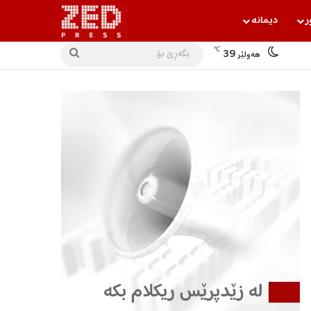
ر
دیمانه‌
℃
39
بگه‌ڕێ
هه‌ولێر
بۆ...