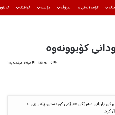
ینگه‌
كۆمه‌ڵایه‌تی
شرۆڤه‌
دۆسیه‌
گرافیك
كه‌لتوو
ودانی کۆبوونەوە
0
133
خولەک خوێندنەوە 1
شەم 2025/11/18 لە دهۆک، نێچیرڤان بارزانی سەرۆکی هەرێمی کوردستان، پێشوازیی لە
 کرد.