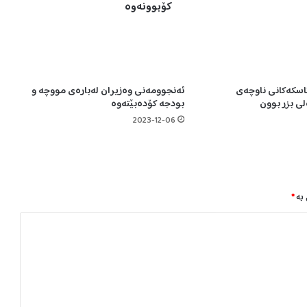
ا
کۆبوونەوە
ن
ی
و
م
ح
اسکەکانی ناوچەی
ئەنجوومەنی وەزیران لەبارەی مووچە و
ە
لی بزر بوون
بودجە کۆدەبێتەوە
م
ە
2023-12-06
د
ش
ی
ا
ع
 بە
*
س
و
و
د
ا
ن
ی