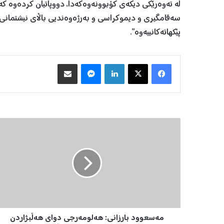
لە ته‌وه‌رێکی دیکه‌ی کۆبوونه‌وه‌که‌دا، دووپاتیان کرده‌وه‌ 
سەقامگیری و دیموکراسی ‌و بەرژەوەندیی باڵای نیشتمانی 
پێکهاته‌کانییه‌وه‌”.
Facebook
X
LinkedIn
Messenger
هاوبه‌شكردن به‌ ئیمه‌یڵ
م
ە
س
ع
و
و
د
ب
ا
مەسعوود بارزانی: هەلومەرجی دوای هەڵبژاردن
ر