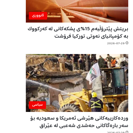
ئابووری
بریتش پێترۆڵیەم 15%ی پشکەکانی لە کەرکووک
بە کۆمپانیای نەوتی تورکیا فرۆشت
2026-07-29
سیاسی
وردەکارییەکانی هێرشی ئەمریکا و سعودیە بۆ
سەر بارەگاکانی حەشدی شەعبی لە عێراق
2026-07-29