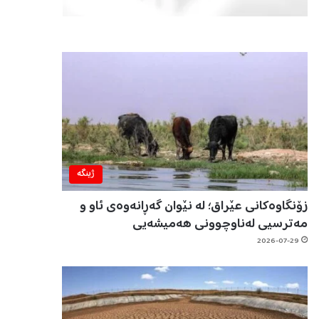
ژینگه‌
زۆنگاوەکانی عێراق؛ لە نێوان گەڕانەوەی ئاو و
مەترسیی لەناوچوونی هەمیشەیی
2026-07-29