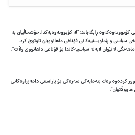
کۆبوونەوەکەوە ڕایگەیاند: “لە کۆبوونەوەیه‌کدا، خۆشحاڵییان بە
ی سیاسی و پێداویستییەکانی قۆناغی داهاتوویان تاوتوێ کرد.
نگی له‌نێوان لایه‌نه‌ سیاسییه‌کاندا بۆ قۆناغی داهاتووی وڵات”.
توور کردەوە وه‌ک بنه‌مایه‌کی سەرەکی بۆ پاراستنی دامەزراوەکانی
اووڵاتییان”.