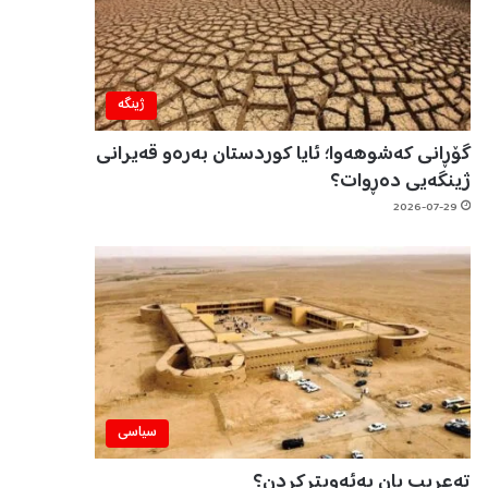
ژینگه‌
گۆڕانی کەشوهەوا؛ ئایا کوردستان بەرەو قەیرانی
ژینگەیی دەڕوات؟
2026-07-29
سیاسی
تەعریب یان بەئەویترکردن؟