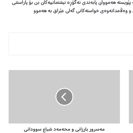
کە پێویسته‌ هه‌مووان پابەندی نەگۆڕە نیشتمانییه‌کان بن بۆ پاراستنی
و وەڵامدانەوەی خواستەکانی گەلی عێراق به‌ هه‌موو
م
ە
س
ر
و
ر
ب
ا
ر
مەسرور بارزانی و محەمەد شیاع سوودانی
ز