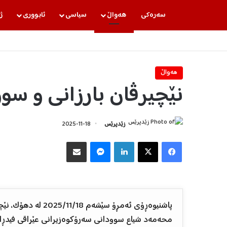
سه‌ره‌كی
هه‌واڵ
سیاسی
ئابووری
ژ
هه‌واڵ
نێچیرڤان بارزانی و سو
زێدپرێس
2025-11-18
Facebook
X
LinkedIn
Messenger
هاوبه‌شكردن به‌ ئیمه‌یڵ
پاشنیوەڕۆی ئەمڕۆ سێ
محەمەد شیاع سوودانی سەرۆکوەزیرانی عێراقی فیدڕاڵ