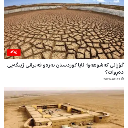
ژینگه‌
گۆڕانی کەشوهەوا؛ ئایا کوردستان بەرەو قەیرانی ژینگەیی
دەڕوات؟
2026-07-29