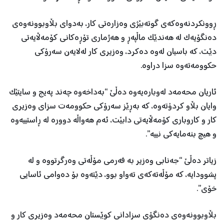
ڕوونکردنەوەکەی گوتەبێژی وەزارەتی کار، بەدوای بڵاوبوونەوەی
دەنگۆیەک لە هەندێک ماڵپەڕ و هەژماری تۆڕەکانی کۆمەڵایەتی
دێت، کە باسیان لەوە دەکرد، وەزیری کار لەلایەن سەرۆکی
حکوومەتەوە سزا دراوە.
ئاریان محەمەد لەوبارەیەوە دەڵێ “بەداخەوە چەند پەیج و سایتێک
وایان بڵاو کردۆتەوە، کە بەڕێز سەرۆکی حکوومەت سزای وەزیری
کار و کاروباری کۆمەڵایەتی دابێت، ئەم هەواڵە دوورە لە ڕاستییەوە
و ھیچ بنەمایەکی نییە”.
زیاتر دەڵێ “جەنابی وەزیر بە فەرمی مۆڵەتی وەرگرتووە و لە
پشوودایە، کە مۆڵەتەکەی تەواو بوو، دێتەوە بۆ دەوامی ئاسایی
خۆی”.
بڵاوبوونەوەی دەنگۆی سزادانی کوێستان محەمەد وەزیری کار و