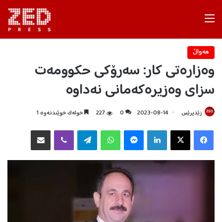
Menu
هه‌واڵ
وەزارەتی کار: سەرۆکی حکوومەت
سزای وەزیرەکەمانی نەداوە
زێدپرێس
2023-08-14
0
227
خولەک خوێندنەوە 1
Facebook
X
LinkedIn
Messenger
WhatsApp
Telegram
Viber
هاوبه‌شكردن به‌ ئیمه‌یڵ