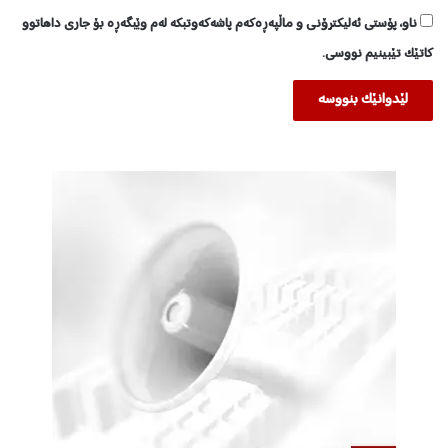
ناو، پۆستی ئەلیکترۆنی و ماڵپەڕەکەم پاشەکەوتبکە لەم وێبگەڕە بۆ جاری داهاتوو
کاتێک تێبینیم نووسی.