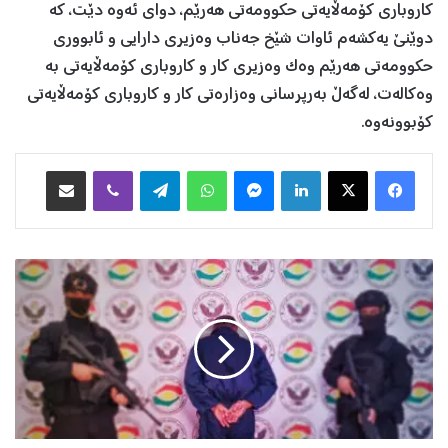
کاروباری کۆمەڵایەتی حکوومەتی هەرێم، دوای ئەوە دێت، کە
دوێنێ یەکشەم ئاوات شێخ جەناب وەزیری دارایی و ئابووری
حکوومەتی هەرێم وەک وەزیری کار و کاروباری کۆمەڵایەتی بە
وەکالەت، لەگەڵ بەرپرسانی وەزارەتی کار و کاروباری کۆمەڵایەتی
کۆبوونەوە.
Facebook
X
LinkedIn
Messenger
WhatsApp
Telegram
Viber
هاوبه‌شكردن به‌ ئیمه‌یڵ
ت
ۆ
م
ە
ت
ب
ا
ر
ێ