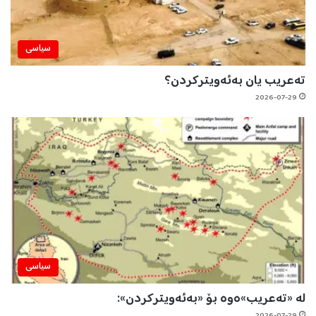
سیاسی
تەعریب یان بەئەویترکردن؟
2026-07-29
سیاسی
لە «تەعریب»ەوە بۆ «بەئەویترکردن»:
2026-07-29