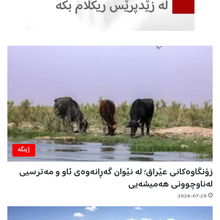
ژینگه‌
زۆنگاوەکانی عێراق؛ لە نێوان گەڕانەوەی ئاو و مەترسیی
لەناوچوونی هەمیشەیی
2026-07-29