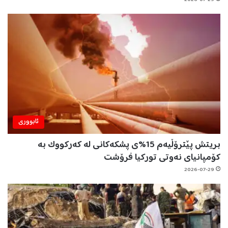
ئابووری
بریتش پێترۆڵیەم 15%ی پشکەکانی لە کەرکووک بە
کۆمپانیای نەوتی تورکیا فرۆشت
2026-07-29