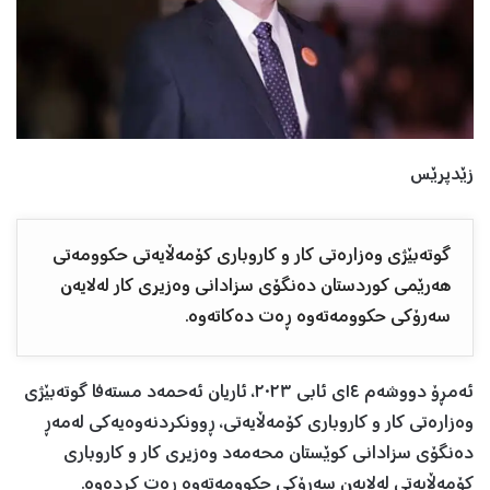
زێدپرێس
گوتەبێژی وەزارەتی کار و کاروباری کۆمەڵایەتی حکوومەتی
هەرێمی کوردستان دەنگۆی سزادانی وەزیری کار لەلایەن
سەرۆکی حکوومەتەوە ڕەت دەکاتەوە.
ئەمڕۆ دووشەم ١٤ی ئابی ٢٠٢٣، ئاریان ئەحمەد مستەفا گوتەبێژی
وەزارەتی کار و کاروباری کۆمەڵایەتی، ڕوونکردنەوەیەکی لەمەڕ
دەنگۆی سزادانی کوێستان محەمەد وەزیری کار و کاروباری
کۆمەڵایەتی لەلایەن سەرۆکی حکوومەتەوە ڕەت کردەوە.