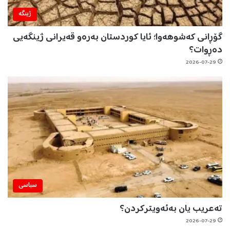
ژینگه‌
گۆڕانی کەشوهەوا؛ ئایا کوردستان بەرەو قەیرانی ژینگەیی
دەڕوات؟
2026-07-29
سیاسی
تەعریب یان بەئەویترکردن؟
2026-07-29