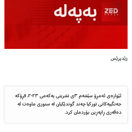
زێدپرێس
ئێوارەی ئەمڕۆ سێشەم ٣ی تشرینی یەکەمی ٢٠٢٣، فڕۆکە
جەنگییەکانی تورکیا چەند گوندێکیان لە سنوری ماوەت لە
دەڤەری ڕاپەڕین بۆردمان کرد.