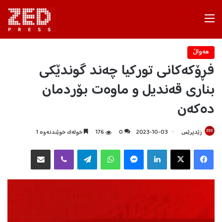
Menu
هه‌واڵ
فڕۆکەکانی تورکیا چەند گوندێکی
بناری قەندیل و ماوەت بۆردمان
دەکەن
زێدپرێس
2023-10-03
0
176
خولەک خوێندنەوە 1
Facebook
X
LinkedIn
Messenger
WhatsApp
Telegram
Viber
هاوبه‌شكردن به‌ ئیمه‌یڵ