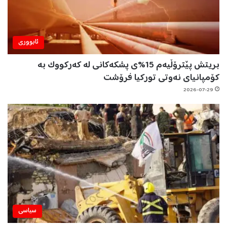
ئابووری
بریتش پێترۆڵیەم 15%ی پشکەکانی لە کەرکووک بە
کۆمپانیای نەوتی تورکیا فرۆشت
2026-07-29
سیاسی