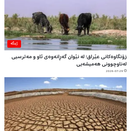
ژینگه‌
زۆنگاوەکانی عێراق؛ لە نێوان گەڕانەوەی ئاو و مەترسیی
لەناوچوونی هەمیشەیی
2026-07-29