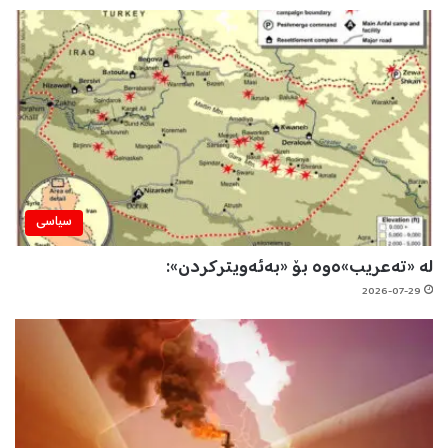
سیاسی
لە «تەعریب»ەوە بۆ «بەئەویترکردن»:
2026-07-29