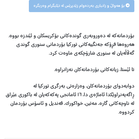
بۆ هەواڵ و زانیاری بەردەوام زێدپرێس لە تێلیگرام وەربگرە
بۆردمانەکە لە دەوروبەری گوندەکانی بۆکریسکان و ئێندزە بووە.
هەروەها فڕۆکە جەنگییەکانی تورکیا بۆردمانی سنوری گوندی
گەڵاڵەیان لە سنوری شارۆچکەی ماوەت کرد.
تا ئێستا، زیانەکانی بۆردمانەکان نەزانراوە.
دوابەدوای بۆردمانەکان، وەزارەتی بەرگری تورکیا لە
ڕاگەیەنراوێکدا ئاماژەی دا، ١٦ ئامانجی پەکەکەیان لە باکوری عێراق
لە ناوچەکانی گارە، مەتین، خواکورک، قەندیل و ئاسۆس بۆردمان
کردووە.